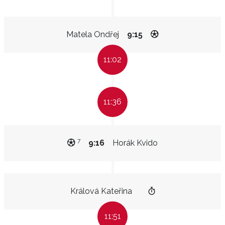
Matela Ondřej
9:15
11:02
11:36
7
9:16
Horák Kvido
Králová Kateřina
11:51