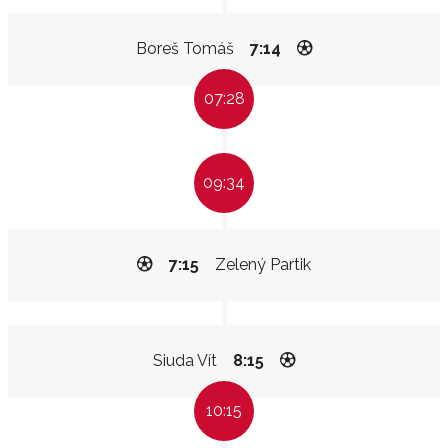
Boreš Tomáš
7:14
07:28
09:34
7:15
Zelený Partik
Siuda Vít
8:15
10:15