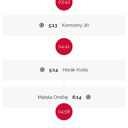
03:42
5:13
Komosný Jiří
04:41
5:14
Horák Kvido
Matela Ondřej
6:14
04:58