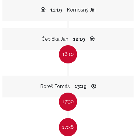
11:19
Komosný Jiří
Čepička Jan
12:19
16:10
Boreš Tomáš
13:19
17:30
17:38