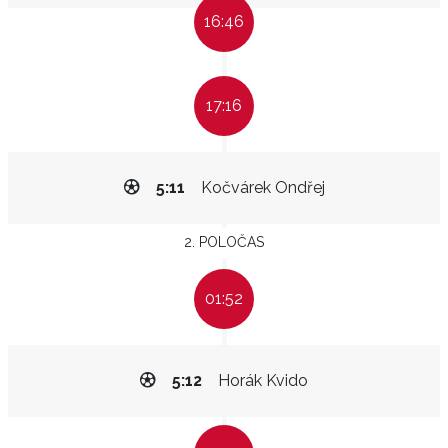
16:46
17:16
5:11
Kočvárek Ondřej
2. POLOČAS
01:52
5:12
Horák Kvido