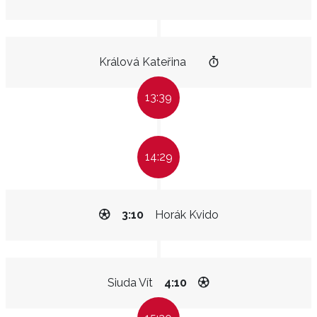
Králová Kateřina
13:39
14:29
3:10
Horák Kvido
Siuda Vít
4:10