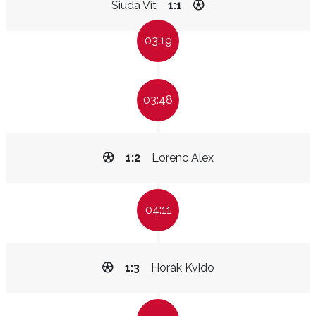
Siuda Vít
1:1
03:19
03:48
1:2
Lorenc Alex
04:11
1:3
Horák Kvido