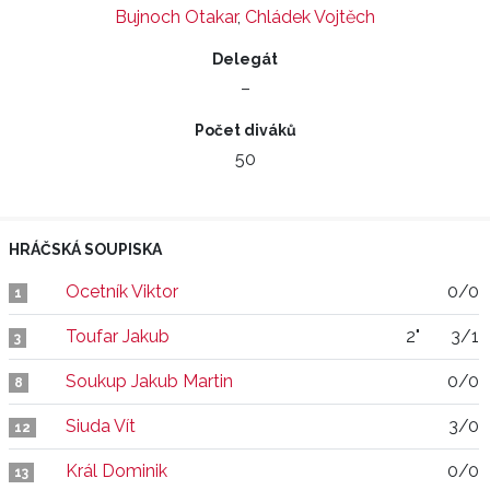
Bujnoch Otakar
,
Chládek Vojtěch
Delegát
–
Počet diváků
50
HRÁČSKÁ SOUPISKA
Ocetník Viktor
0/0
1
Toufar Jakub
2"
3/1
3
Soukup Jakub Martin
0/0
8
Siuda Vít
3/0
12
Král Dominik
0/0
13