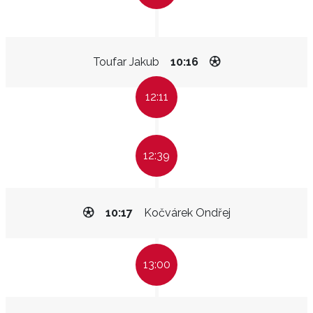
Toufar Jakub
10:16
12:11
12:39
10:17
Kočvárek Ondřej
13:00