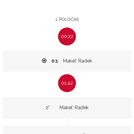
1. POLOČAS
00:22
0:1
Makel' Radek
01:42
2"
Makel' Radek