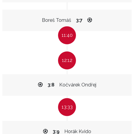
Boreš Tomáš
3:7
11:40
12:12
3:8
Kočvárek Ondřej
13:33
3:9
Horák Kvido