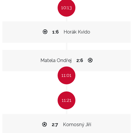
10:13
1:6
Horák Kvido
Matela Ondřej
2:6
11:01
11:21
2:7
Komosný Jiří