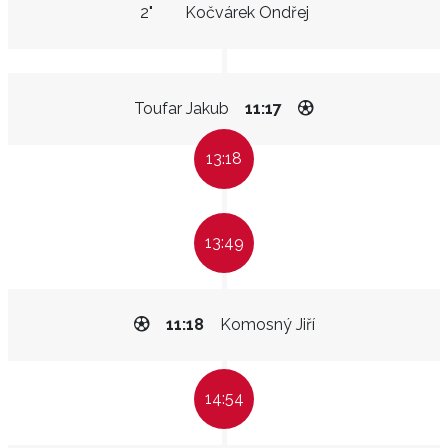
2"
Kočvárek Ondřej
Toufar Jakub
11:17
13:18
13:49
11:18
Komosný Jiří
14:54