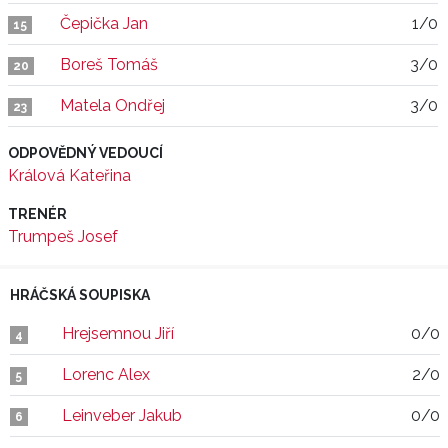
Čepička Jan
1/0
15
Boreš Tomáš
3/0
20
Matela Ondřej
3/0
23
ODPOVĚDNÝ VEDOUCÍ
Králová Kateřina
TRENÉR
Trumpeš Josef
HRÁČSKÁ SOUPISKA
Hrejsemnou Jiří
0/0
4
Lorenc Alex
2/0
5
Leinveber Jakub
0/0
6