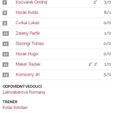
Kočvárek Ondřej
2"
3/0
7
Horák Kvido
8/1
8
Cvrkal Lukáš
0/0
9
Zelený Partik
1/0
10
Šlezingr Tobias
0/0
11
Horák Hugo
0/0
12
Makel' Radek
2"
2"
1/0
13
Komosný Jiří
5/0
19
ODPOVĚDNÝ VEDOUCÍ
Leinveberová Romana
TRENÉR
Kolář Kristián