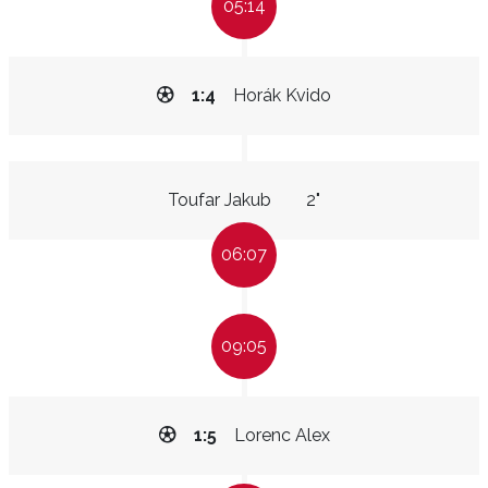
05:14
1:4
Horák Kvido
Toufar Jakub
2"
06:07
09:05
1:5
Lorenc Alex