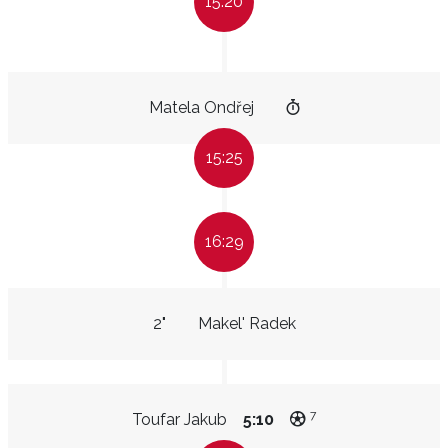
15:20
Matela Ondřej
15:25
16:29
2"
Makel' Radek
7
Toufar Jakub
5:10