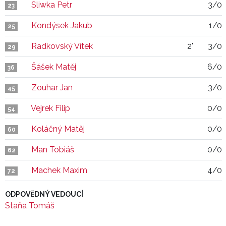
Sliwka Petr
3/0
23
Kondýsek Jakub
1/0
25
Radkovský Vítek
2"
3/0
29
Šášek Matěj
6/0
36
Zouhar Jan
3/0
45
Vejrek Filip
0/0
54
Koláčný Matěj
0/0
60
Man Tobiáš
0/0
62
Machek Maxim
4/0
72
ODPOVĚDNÝ VEDOUCÍ
Staňa Tomáš