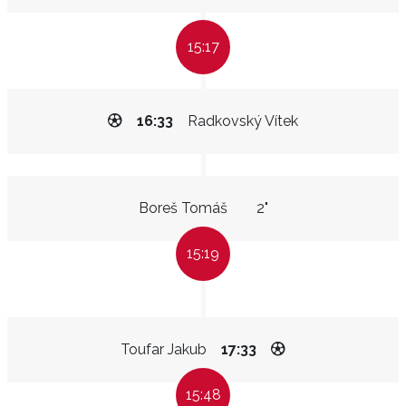
15:17
16:33
Radkovský Vítek
Boreš Tomáš
2"
15:19
Toufar Jakub
17:33
15:48