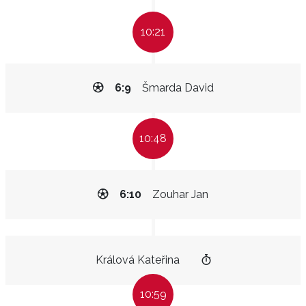
10:21
6:9
Šmarda David
10:48
6:10
Zouhar Jan
Králová Kateřina
10:59