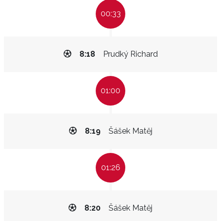
00:33
8:18
Prudký Richard
01:00
8:19
Šášek Matěj
01:26
8:20
Šášek Matěj