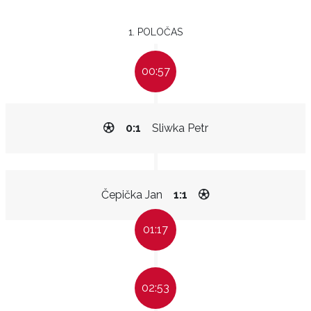
1. POLOČAS
00:57
0:1
Sliwka Petr
Čepička Jan
1:1
01:17
02:53