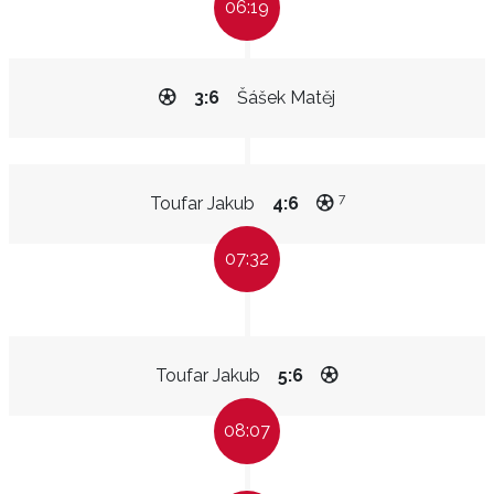
06:19
3:6
Šášek Matěj
7
Toufar Jakub
4:6
07:32
Toufar Jakub
5:6
08:07