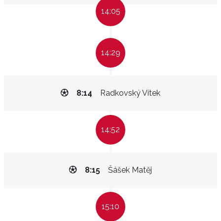
14:05
14:29
8:14
Radkovský Vítek
14:52
8:15
Šášek Matěj
15:10