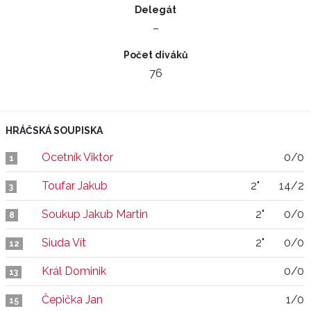
Delegát
–
Počet diváků
76
HRÁČSKÁ SOUPISKA
Ocetník Viktor
0/0
1
Toufar Jakub
2"
14/2
3
Soukup Jakub Martin
2"
0/0
8
Siuda Vít
2"
0/0
12
Král Dominik
0/0
13
Čepička Jan
1/0
15