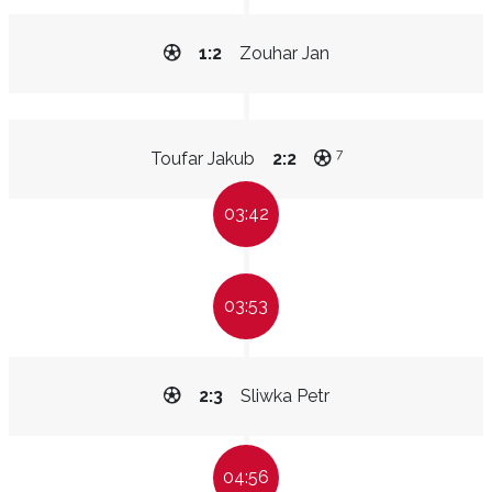
1:2
Zouhar Jan
7
Toufar Jakub
2:2
03:42
03:53
2:3
Sliwka Petr
04:56