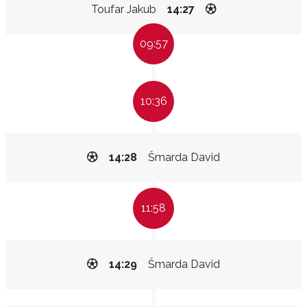
Toufar Jakub
14:27
09:57
10:36
14:28
Šmarda David
11:58
14:29
Šmarda David