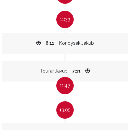
11:33
6:11
Kondýsek Jakub
Toufar Jakub
7:11
11:47
13:05