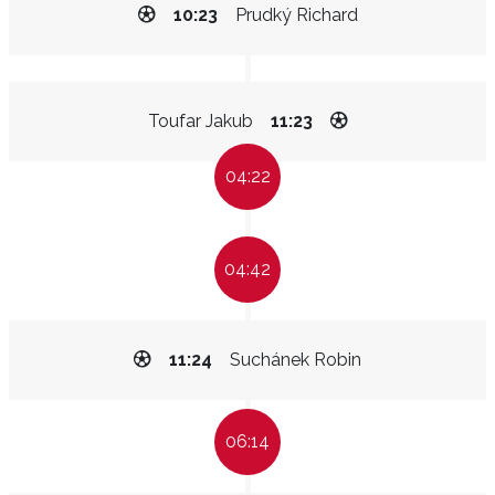
10:23
Prudký Richard
Toufar Jakub
11:23
04:22
04:42
11:24
Suchánek Robin
06:14