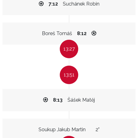
7:12
Suchánek Robin
Boreš Tomáš
8:12
13:27
13:51
8:13
Šášek Matěj
Soukup Jakub Martin
2"