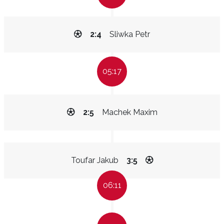
2:4
Sliwka Petr
05:17
2:5
Machek Maxim
Toufar Jakub
3:5
06:11