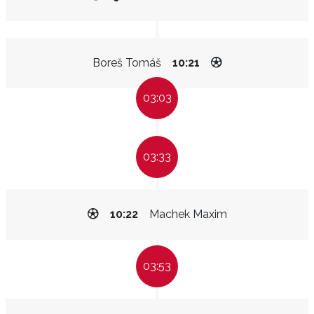
Boreš Tomáš
10:21
03:03
03:33
10:22
Machek Maxim
03:53