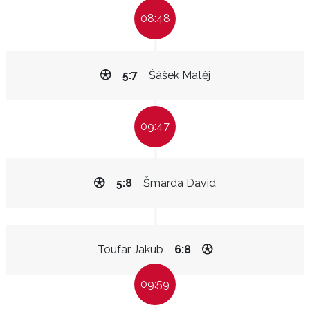
08:48
5:7
Šášek Matěj
09:47
5:8
Šmarda David
Toufar Jakub
6:8
09:59