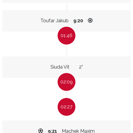
Toufar Jakub
9:20
01:46
Siuda Vít
2"
02:09
02:27
9:21
Machek Maxim