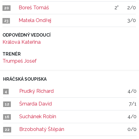
Boreš Tomáš
2"
2/0
20
Matela Ondřej
3/0
23
ODPOVĚDNÝ VEDOUCÍ
Králová Kateřina
TRENÉR
Trumpeš Josef
HRÁČSKÁ SOUPISKA
Prudký Richard
4/0
4
Šmarda David
7/1
12
Suchánek Robin
4/0
16
Brzobohatý Štěpán
0/0
22