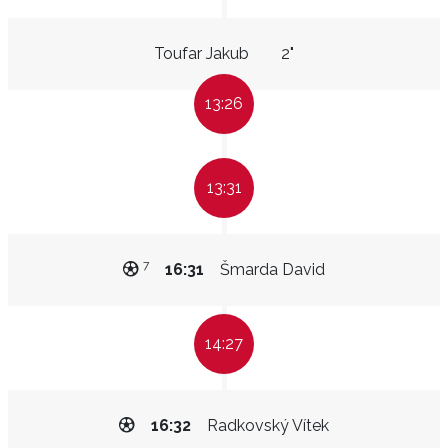
Toufar Jakub
2"
13:26
13:31
7
16:31
Šmarda David
14:27
16:32
Radkovský Vítek