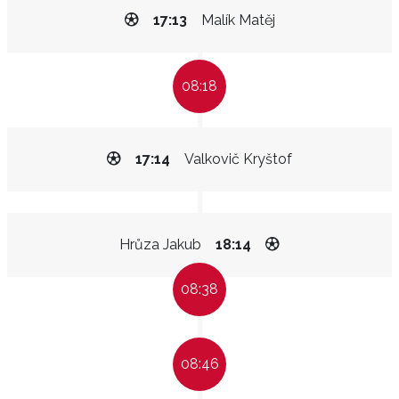
17:13
Malík Matěj
08:18
17:14
Valkovič Kryštof
Hrůza Jakub
18:14
08:38
08:46