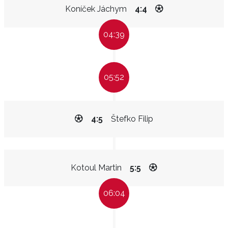
Koníček Jáchym
4:4
04:39
05:52
4:5
Štefko Filip
Kotoul Martin
5:5
06:04