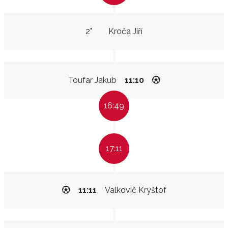
2"
Kroča Jiří
Toufar Jakub
11:10
16:49
17:11
11:11
Valkovič Kryštof