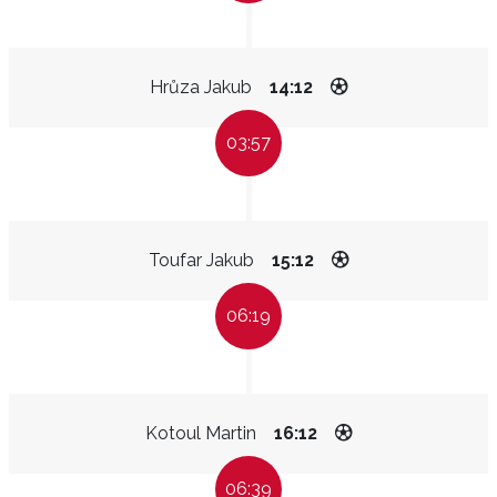
Hrůza Jakub
14:12
03:57
Toufar Jakub
15:12
06:19
Kotoul Martin
16:12
06:39