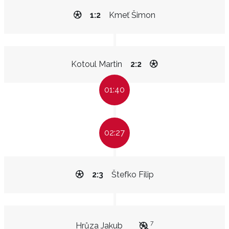
1:2
Kmeť Šimon
Kotoul Martin
2:2
01:40
02:27
2:3
Štefko Filip
7
Hrůza Jakub