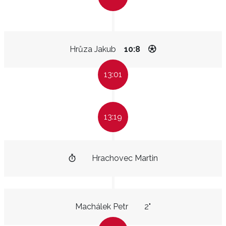
Hrůza Jakub
10:8
13:01
13:19
Hrachovec Martin
Machálek Petr
2"