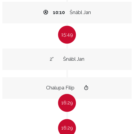
10:10
Šnábl Jan
15:49
2"
Šnábl Jan
Chalupa Filip
16:29
16:29