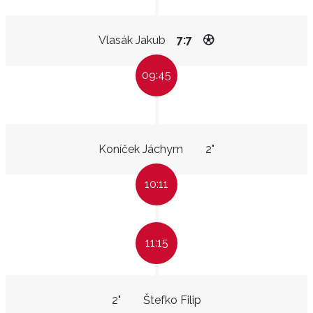
Vlasák Jakub
7:7
09:45
Koníček Jáchym
2"
10:11
11:15
2"
Štefko Filip