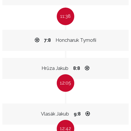
11:38
7:8
Honcharuk Tymofii
Hrůza Jakub
8:8
12:05
Vlasák Jakub
9:8
12:42