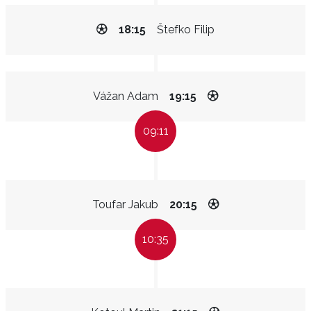
18:15
Štefko Filip
Vážan Adam
19:15
09:11
Toufar Jakub
20:15
10:35