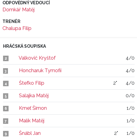
ODPOVĚDNÝ VEDOUCÍ
Domkář Matěj
TRENÉR
Chalupa Filip
HRÁČSKÁ SOUPISKA
Valkovič Kryštof
4/0
2
Honcharuk Tymofii
4/0
3
Štefko Filip
2"
4/0
4
Salajka Matěj
0/0
5
Kmeť Šimon
1/0
6
Malík Matěj
1/0
7
Šnábl Jan
2"
1/0
9