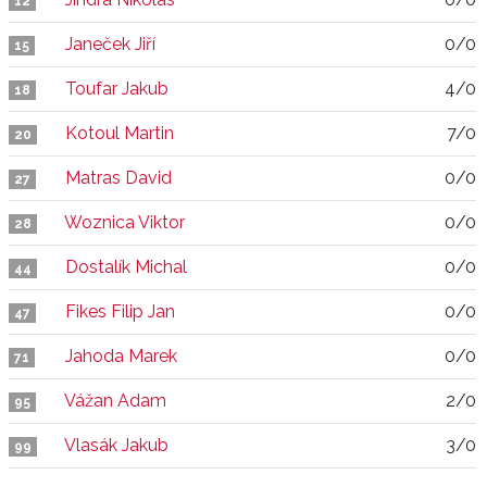
12
Janeček Jiří
0/0
15
Toufar Jakub
4/0
18
Kotoul Martin
7/0
20
Matras David
0/0
27
Woznica Viktor
0/0
28
Dostalík Michal
0/0
44
Fikes Filip Jan
0/0
47
Jahoda Marek
0/0
71
Vážan Adam
2/0
95
Vlasák Jakub
3/0
99