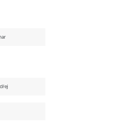
mar
dřej