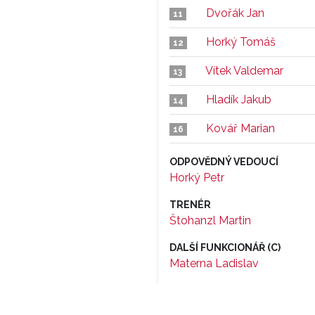
Dvořák Jan
11
Horký Tomáš
12
Vítek Valdemar
13
Hladík Jakub
14
Kovář Marian
16
ODPOVĚDNÝ VEDOUCÍ
Horký Petr
TRENÉR
Štohanzl Martin
DALŠÍ FUNKCIONÁŘ (C)
Materna Ladislav