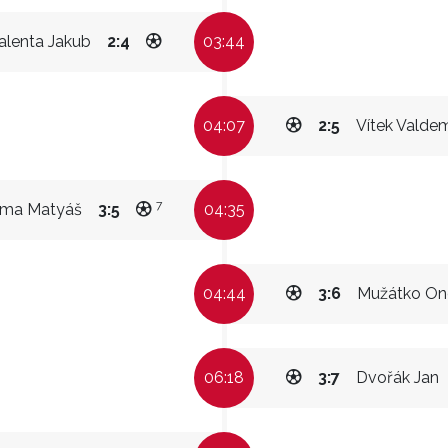
alenta Jakub
2:4
03:44
04:07
2:5
Vítek Valde
7
íma Matyáš
3:5
04:35
04:44
3:6
Mužátko On
06:18
3:7
Dvořák Jan