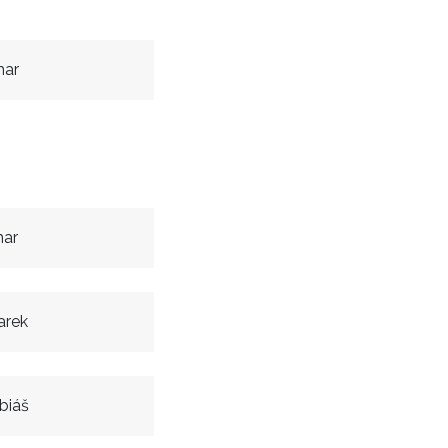
mar
mar
arek
biáš