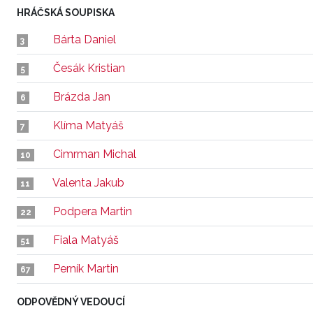
HRÁČSKÁ SOUPISKA
Bárta Daniel
3
Česák Kristian
5
Brázda Jan
6
Klíma Matyáš
7
Cimrman Michal
10
Valenta Jakub
11
Podpera Martin
22
Fiala Matyáš
51
Perník Martin
67
ODPOVĚDNÝ VEDOUCÍ