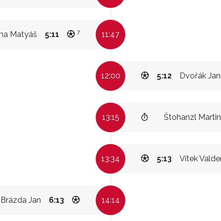
7
ma Matyáš
5:11
11:47
12:00
5:12
Dvořák Jan
13:15
Štohanzl Martin
13:34
5:13
Vítek Vald
Brázda Jan
6:13
14:14