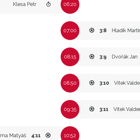
Klesa Petr
06:20
07:00
3:8
Hladík Marti
08:15
3:9
Dvořák Jan
08:50
3:10
Vítek Vald
09:35
3:11
Vítek Vald
íma Matyáš
4:11
10:52