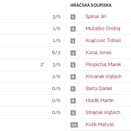
HRÁČSKÁ SOUPISKA
3/0
Špinar Jiří
1
1/0
Mužátko Ondřej
2
1/0
Krajčovič Tobiáš
3
6/2
Kasal Jonáš
4
2"
3/0
Pospíchal Marek
5
2/0
Křivánek Vojtěch
6
0/0
Bárta Daniel
7
0/0
Hladík Martin
8
0/0
Strejček Vojtěch
9
Kotík Matyáš
10