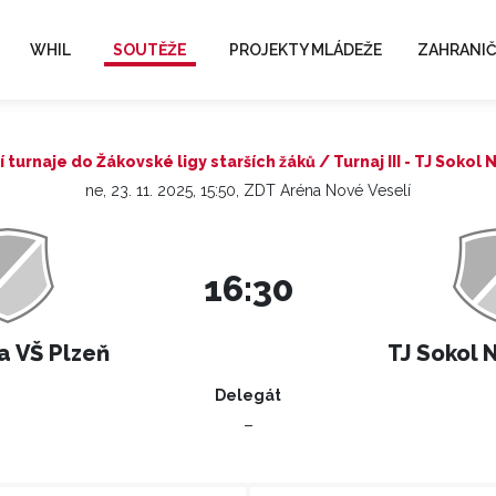
WHIL
SOUTĚŽE
PROJEKTY MLÁDEŽE
ZAHRANIČ
í turnaje do Žákovské ligy starších žáků / Turnaj III - TJ Sokol
ne, 23. 11. 2025, 15:50, ZDT Aréna Nové Veselí
16:30
a VŠ Plzeň
TJ Sokol 
Delegát
–