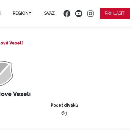
Í
REGIONY
SVAZ
PŘIHLÁSIT
 Nové Veselí
Nové Veselí
Počet diváků
69