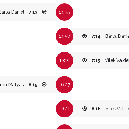
Bárta Daniel
7:13
14:35
14:50
7:14
Bárta Danie
15:15
7:15
Vítek Vald
íma Matyáš
8:15
16:07
16:21
8:16
Vítek Vald