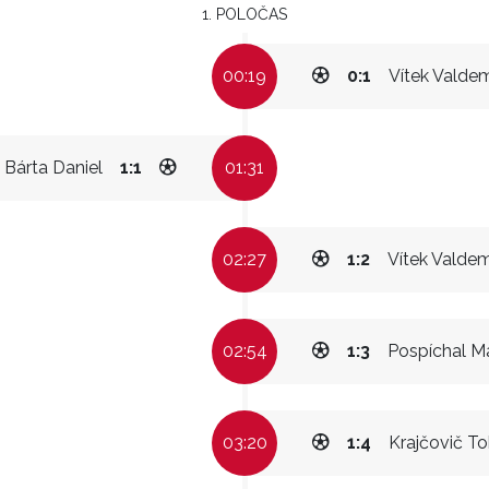
1. POLOČAS
00:19
0:1
Vítek Valde
Bárta Daniel
1:1
01:31
02:27
1:2
Vítek Valde
02:54
1:3
Pospíchal M
03:20
1:4
Krajčovič To