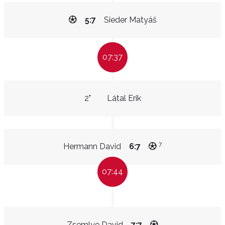
5:7
Sieder Matyáš
07:37
2"
Látal Erik
7
Hermann David
6:7
07:44
Zsemlye David
7:7