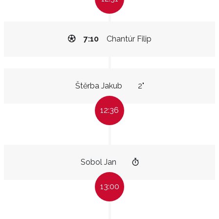
7:10
Chantúr Filip
Štěrba Jakub
2"
12:36
Sobol Jan
13:00