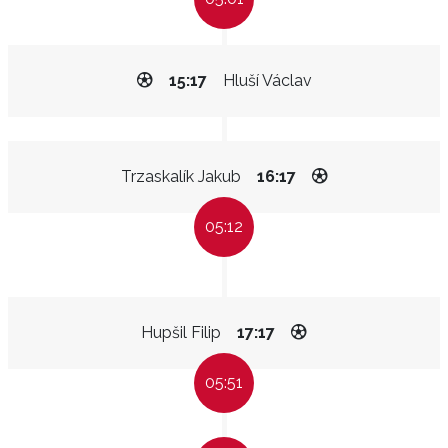
15:17
Hluší Václav
Trzaskalík Jakub
16:17
05:12
Hupšil Filip
17:17
05:51