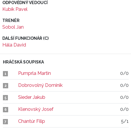
ODPOVĚDNÝ VEDOUCÍ
Kubík Pavel
TRENÉR
Sobol Jan
DALŠÍ FUNKCIONÁŘ (C)
Hála David
HRÁČSKÁ SOUPISKA
Pumprla Martin
0/0
1
Dobrovolný Dominik
0/0
2
Sieder Jakub
0/0
5
Klenovský Josef
0/0
6
Chantúr Filip
5/1
7