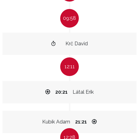
09:58
Krč David
12:11
20:21
Látal Erik
Kubík Adam
21:21
12:28