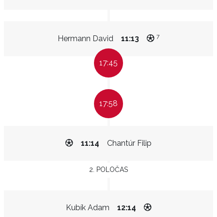
7
Hermann David
11:13
17:45
17:58
11:14
Chantúr Filip
2. POLOČAS
Kubík Adam
12:14