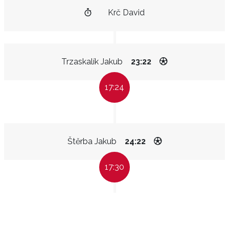
Krč David
Trzaskalík Jakub
23:22
17:24
Štěrba Jakub
24:22
17:30