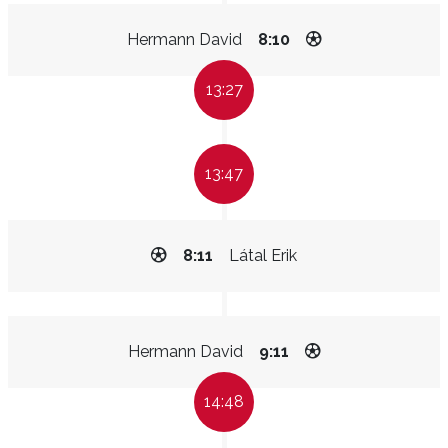
Hermann David
8:10
13:27
13:47
8:11
Látal Erik
Hermann David
9:11
14:48