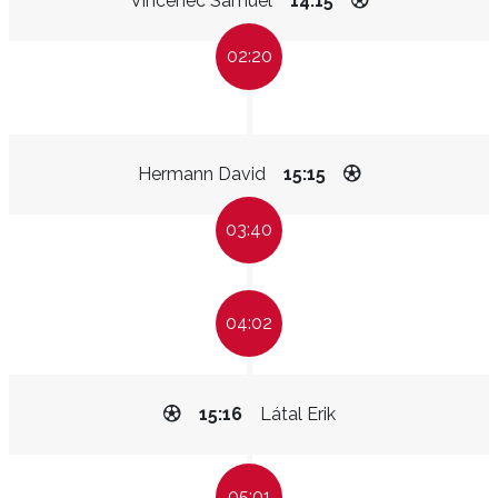
Vincenec Samuel
14:15
02:20
Hermann David
15:15
03:40
04:02
15:16
Látal Erik
05:01