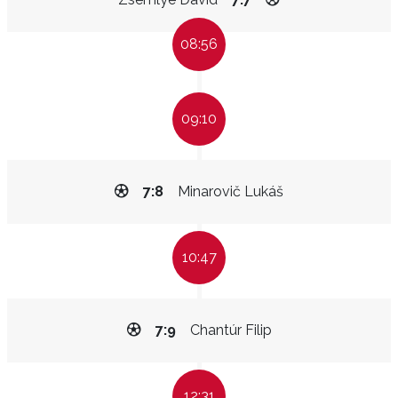
08:56
09:10
7:8
Minarovič Lukáš
10:47
7:9
Chantúr Filip
12:31