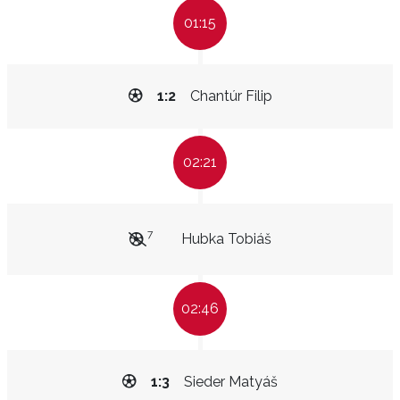
01:15
1:2
Chantúr Filip
02:21
7
Hubka Tobiáš
02:46
1:3
Sieder Matyáš