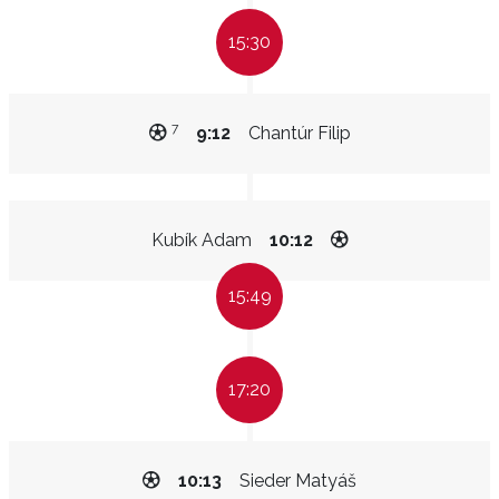
15:30
7
9:12
Chantúr Filip
Kubík Adam
10:12
15:49
17:20
10:13
Sieder Matyáš