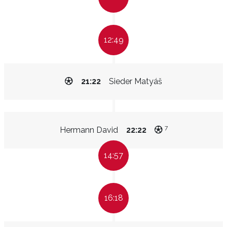
12:49
21:22
Sieder Matyáš
7
Hermann David
22:22
14:57
16:18