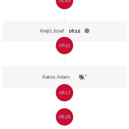
05:46
Krejčí Josef
16:12
06:51
7
Kakos Adam
08:17
08:28