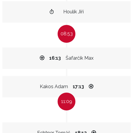
Houlík Jiří
08:53
16:13
Šafarčík Max
Kakos Adam
17:13
11:09
Echtner Tomáš
18:13