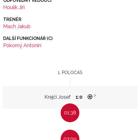
ODPOVĚDNÝ VEDOUCÍ
Houlík Jiří
TRENÉR
Mach Jakub
DALŠÍ FUNKCIONÁŘ (C)
Pokorný Antonín
1. POLOČAS
7
Krejčí Josef
1:0
01:38
03:09