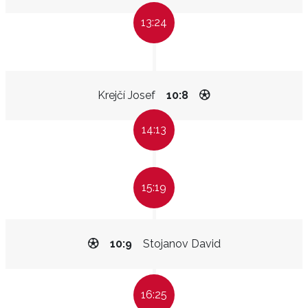
13:24
Krejčí Josef
10:8
14:13
15:19
10:9
Stojanov David
16:25