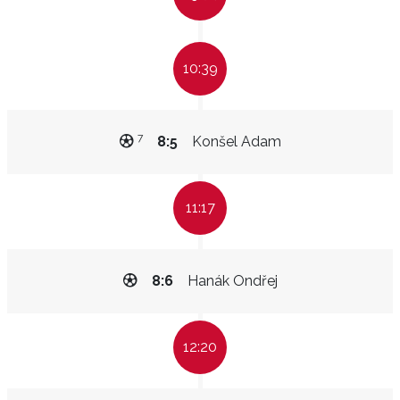
10:39
7
8:5
Konšel Adam
11:17
8:6
Hanák Ondřej
12:20