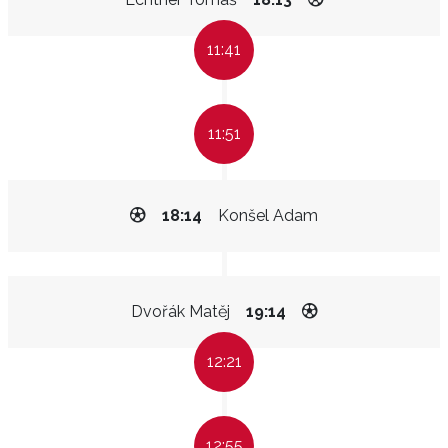
11:41
11:51
18:14
Konšel Adam
Dvořák Matěj
19:14
12:21
12:55