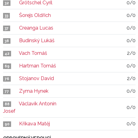
Grötschel Cyril
0/0
32
Šorejs Oldřich
0/0
33
Creanga Lucas
0/0
37
Budinský Lukáš
0/0
38
Vach Tomáš
2/0
42
Hartman Tomáš
0/0
69
Stojanov David
2/0
76
Zyma Hynek
0/0
77
Václavík Antonín
88
0/0
Josef
Křikava Matěj
0/0
90