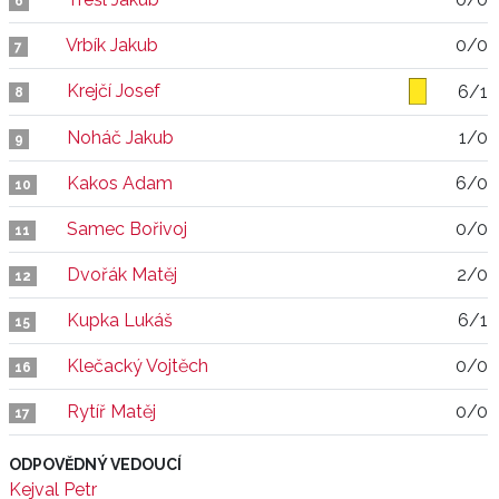
6
Vrbík Jakub
0/0
7
Krejčí Josef
6/1
8
Noháč Jakub
1/0
9
Kakos Adam
6/0
10
Samec Bořivoj
0/0
11
Dvořák Matěj
2/0
12
Kupka Lukáš
6/1
15
Klečacký Vojtěch
0/0
16
Rytíř Matěj
0/0
17
ODPOVĚDNÝ VEDOUCÍ
Kejval Petr