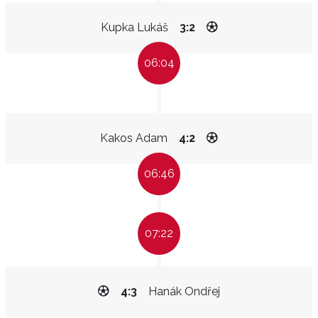
Kupka Lukáš
3:2
06:04
Kakos Adam
4:2
06:46
07:22
4:3
Hanák Ondřej