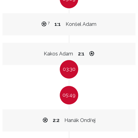
7
1:1
Konšel Adam
Kakos Adam
2:1
03:30
05:49
2:2
Hanák Ondřej