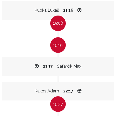
Kupka Lukáš
21:16
15:08
15:19
21:17
Šafarčík Max
Kakos Adam
22:17
15:37