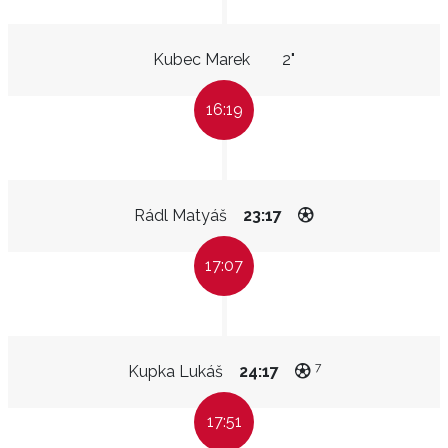
Kubec Marek
2"
16:19
Rádl Matyáš
23:17
17:07
7
Kupka Lukáš
24:17
17:51