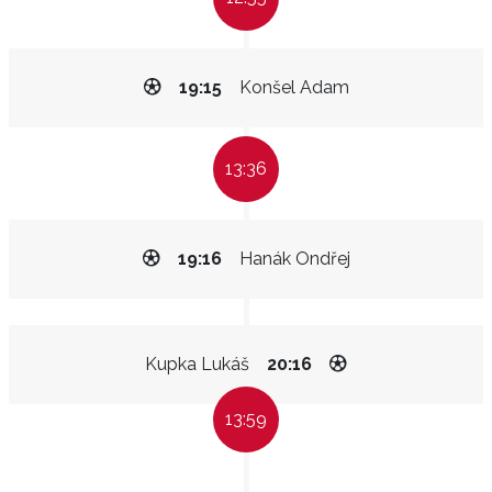
19:15
Konšel Adam
13:36
19:16
Hanák Ondřej
Kupka Lukáš
20:16
13:59