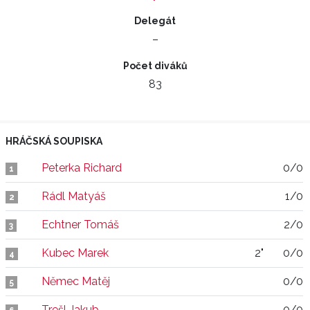
Delegát
–
Počet diváků
83
HRÁČSKÁ SOUPISKA
Peterka Richard
0/0
1
Rádl Matyáš
1/0
2
Echtner Tomáš
2/0
3
Kubec Marek
2"
0/0
4
Němec Matěj
0/0
5
Trešl Jakub
0/0