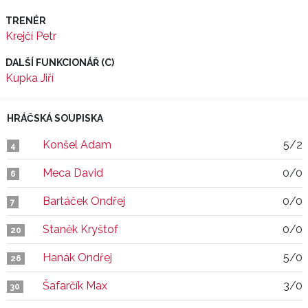
TRENÉR
Krejčí Petr
DALŠÍ FUNKCIONÁŘ (C)
Kupka Jiří
HRÁČSKÁ SOUPISKA
Konšel Adam
5/2
4
Meca David
0/0
6
Bartáček Ondřej
0/0
7
Staněk Kryštof
0/0
20
Hanák Ondřej
5/0
26
Šafarčík Max
3/0
30