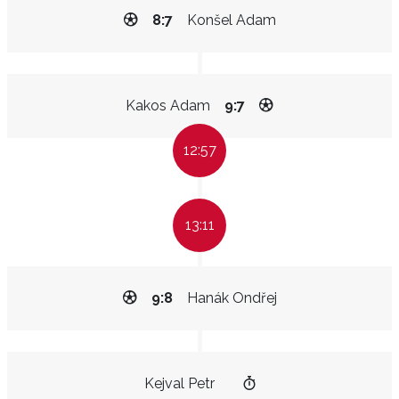
8:7
Konšel Adam
Kakos Adam
9:7
12:57
13:11
9:8
Hanák Ondřej
Kejval Petr