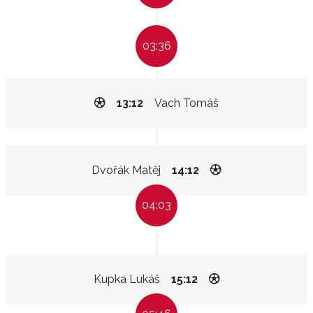
03:36
13:12
Vach Tomáš
Dvořák Matěj
14:12
04:03
Kupka Lukáš
15:12