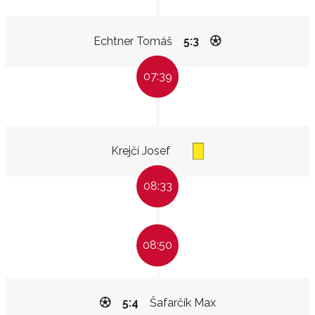
Echtner Tomáš
5:3
07:39
Krejčí Josef
08:33
08:50
5:4
Šafarčík Max