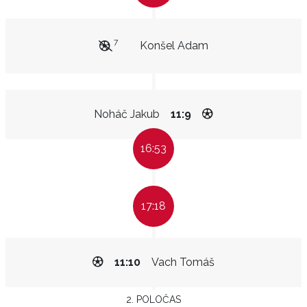
7
Konšel Adam
Noháč Jakub
11:9
16:53
17:18
11:10
Vach Tomáš
2. POLOČAS