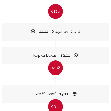
01:16
11:11
Stojanov David
Kupka Lukáš
12:11
02:08
Krejčí Josef
13:11
03:11