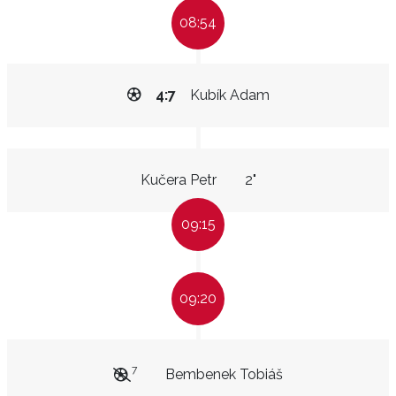
08:54
4:7
Kubík Adam
Kučera Petr
2"
09:15
09:20
7
Bembenek Tobiáš