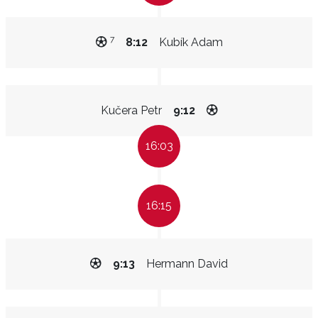
7
8:12
Kubík Adam
Kučera Petr
9:12
16:03
16:15
9:13
Hermann David