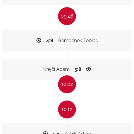
09:26
4:8
Bembenek Tobiáš
Krejčí Adam
5:8
10:02
10:12
5:9
Kubík Adam