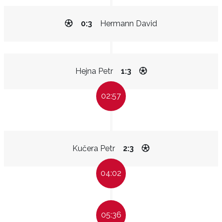
0:3
Hermann David
Hejna Petr
1:3
02:57
Kučera Petr
2:3
04:02
05:36