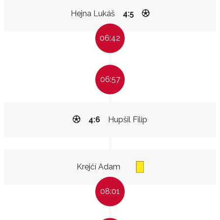
Hejna Lukáš
4:5
06:42
06:57
4:6
Hupšil Filip
Krejčí Adam
08:01