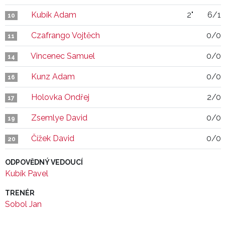
Kubík Adam
2"
6/1
10
Czafrango Vojtěch
0/0
11
Vincenec Samuel
0/0
14
Kunz Adam
0/0
16
Holovka Ondřej
2/0
17
Zsemlye David
0/0
19
Čížek David
0/0
20
ODPOVĚDNÝ VEDOUCÍ
Kubík Pavel
TRENÉR
Sobol Jan