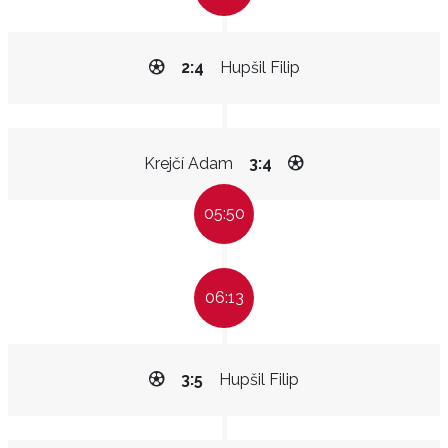
2:4
Hupšil Filip
Krejčí Adam
3:4
05:50
06:13
3:5
Hupšil Filip