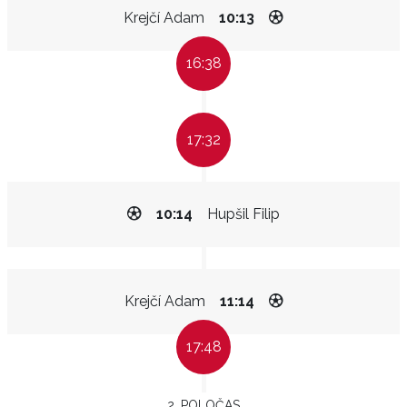
Krejčí Adam
10:13
16:38
17:32
10:14
Hupšil Filip
Krejčí Adam
11:14
17:48
2. POLOČAS