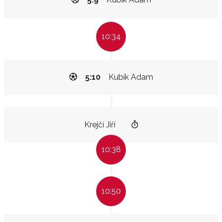
10:34
5:10
Kubík Adam
Krejčí Jiří
10:38
10:50