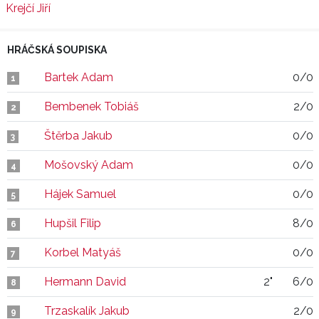
Krejčí Jiří
HRÁČSKÁ SOUPISKA
Bartek Adam
0/0
1
Bembenek Tobiáš
2/0
2
Štěrba Jakub
0/0
3
Mošovský Adam
0/0
4
Hájek Samuel
0/0
5
Hupšil Filip
8/0
6
Korbel Matyáš
0/0
7
Hermann David
2"
6/0
8
Trzaskalík Jakub
2/0
9