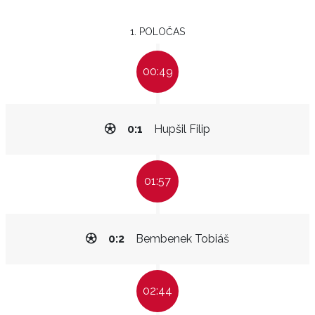
1. POLOČAS
00:49
0:1
Hupšil Filip
01:57
0:2
Bembenek Tobiáš
02:44