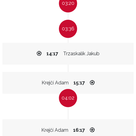
03:20
03:36
14:17
Trzaskalík Jakub
Krejčí Adam
15:17
04:02
Krejčí Adam
16:17