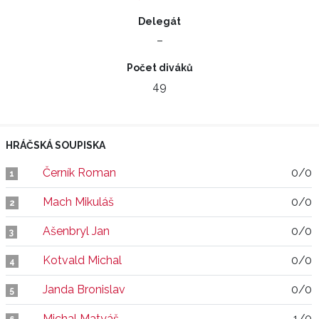
Delegát
–
Počet diváků
49
HRÁČSKÁ SOUPISKA
Černík Roman
0/0
1
Mach Mikuláš
0/0
2
Ašenbryl Jan
0/0
3
Kotvald Michal
0/0
4
Janda Bronislav
0/0
5
Michal Matyáš
1/0