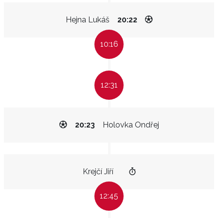
Hejna Lukáš
20:22
10:16
12:31
20:23
Holovka Ondřej
Krejčí Jiří
12:45