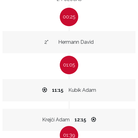
00:25
2"
Hermann David
01:05
11:15
Kubík Adam
Krejčí Adam
12:15
01:39