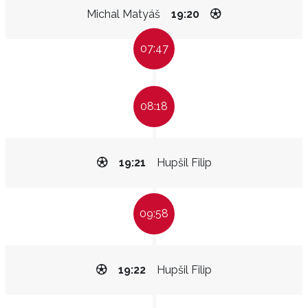
Michal Matyáš
19:20
07:47
08:18
19:21
Hupšil Filip
09:58
19:22
Hupšil Filip