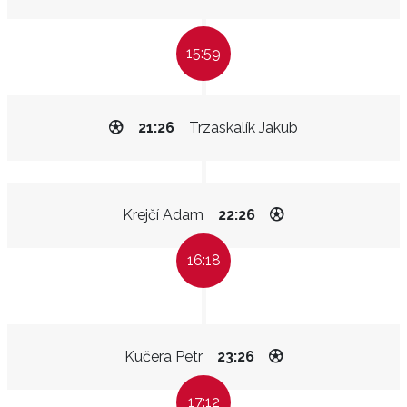
15:59
21:26
Trzaskalík Jakub
Krejčí Adam
22:26
16:18
Kučera Petr
23:26
17:12