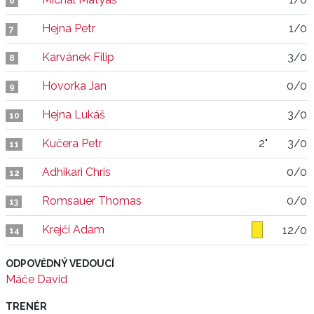
6
Hejna Petr
1/0
7
Karvánek Filip
3/0
8
Hovorka Jan
0/0
9
Hejna Lukáš
3/0
10
Kučera Petr
2"
3/0
11
Adhikari Chris
0/0
12
Romsauer Thomas
0/0
13
Krejčí Adam
12/0
14
ODPOVĚDNÝ VEDOUCÍ
Máče David
TRENÉR