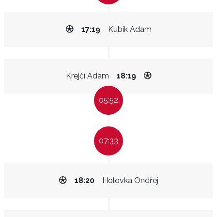
17:19
Kubík Adam
Krejčí Adam
18:19
05:52
07:33
18:20
Holovka Ondřej