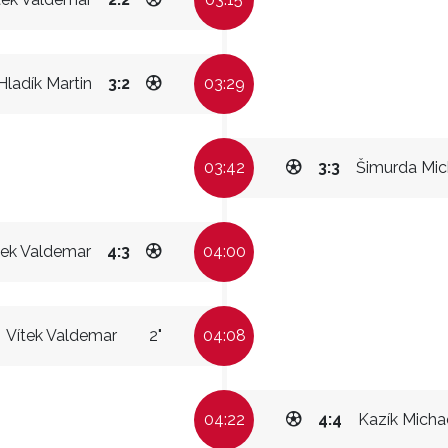
Hladík Martin
3:2
03:29
03:42
3:3
Šimurda Mic
tek Valdemar
4:3
04:00
Vítek Valdemar
2"
04:08
04:22
4:4
Kazík Micha