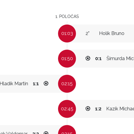
1. POLOČAS
01:03
2"
Holík Bruno
01:50
0:1
Šimurda Mic
Hladík Martin
1:1
02:15
02:45
1:2
Kazík Micha
tek Valdemar
2:2
03:15