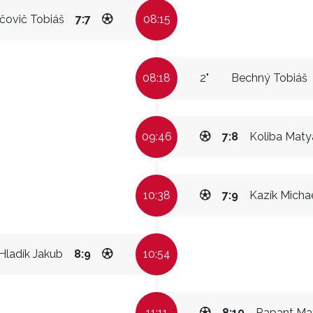
jčovič Tobiáš
7:7
08:15
08:18
2"
Bechný Tobiáš
09:46
7:8
Koliba Maty
10:38
7:9
Kazík Micha
Hladík Jakub
8:9
10:54
11:11
8:10
Rapant Ma