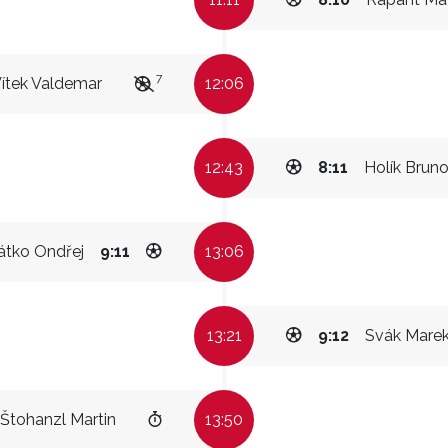
7
ítek Valdemar
12:06
12:43
8:11
Holík Brun
tko Ondřej
9:11
13:06
13:21
9:12
Svák Mare
Štohanzl Martin
13:50