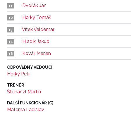
Dvořák Jan
11
Horký Tomáš
12
Vítek Valdemar
13
Hladík Jakub
14
Kovář Marian
16
ODPOVĚDNÝ VEDOUCÍ
Horký Petr
TRENÉR
Štohanzl Martin
DALŠÍ FUNKCIONÁŘ (C)
Materna Ladislav