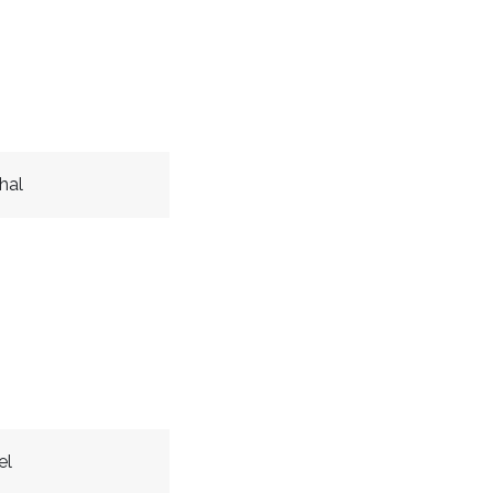
hal
el