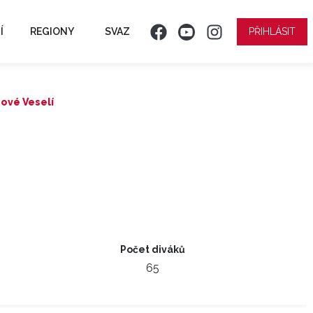
Í
REGIONY
SVAZ
PŘIHLÁSIT
 Nové Veselí
Počet diváků
65