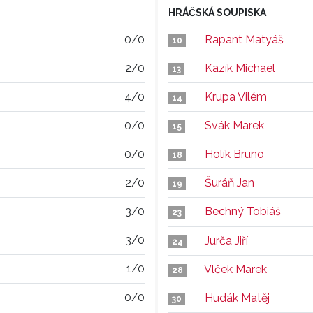
HRÁČSKÁ SOUPISKA
0/0
Rapant Matyáš
10
2/0
Kazík Michael
13
4/0
Krupa Vilém
14
0/0
Svák Marek
15
0/0
Holík Bruno
18
2/0
Šuráň Jan
19
3/0
Bechný Tobiáš
23
3/0
Jurča Jiří
24
1/0
Vlček Marek
28
0/0
Hudák Matěj
30