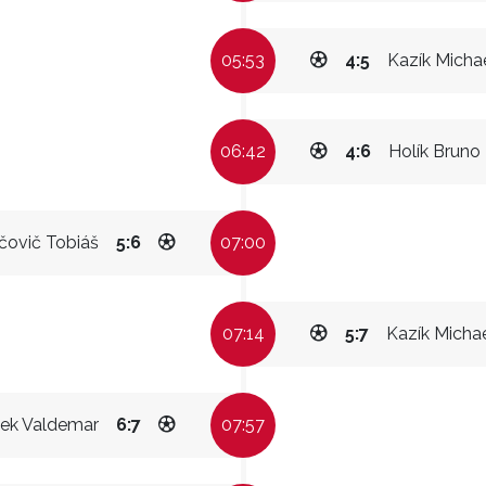
05:53
4:5
Kazík Micha
06:42
4:6
Holík Bruno
jčovič Tobiáš
5:6
07:00
07:14
5:7
Kazík Micha
tek Valdemar
6:7
07:57