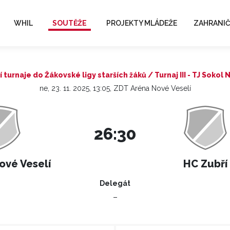
WHIL
SOUTĚŽE
PROJEKTY MLÁDEŽE
ZAHRANIČ
í turnaje do Žákovské ligy starších žáků / Turnaj III - TJ Sokol
ne, 23. 11. 2025, 13:05, ZDT Aréna Nové Veselí
26:30
ové Veselí
HC Zubří
Delegát
–