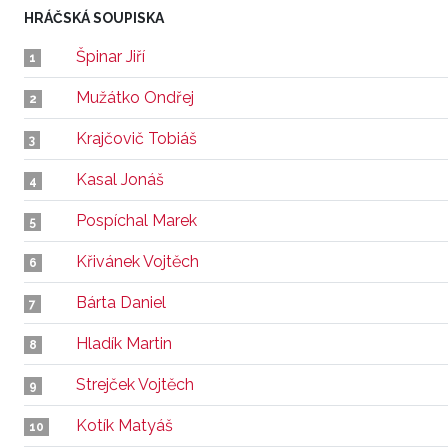
HRÁČSKÁ SOUPISKA
Špinar Jiří
1
Mužátko Ondřej
2
Krajčovič Tobiáš
3
Kasal Jonáš
4
Pospíchal Marek
5
Křivánek Vojtěch
6
Bárta Daniel
7
Hladík Martin
8
Strejček Vojtěch
9
Kotík Matyáš
10