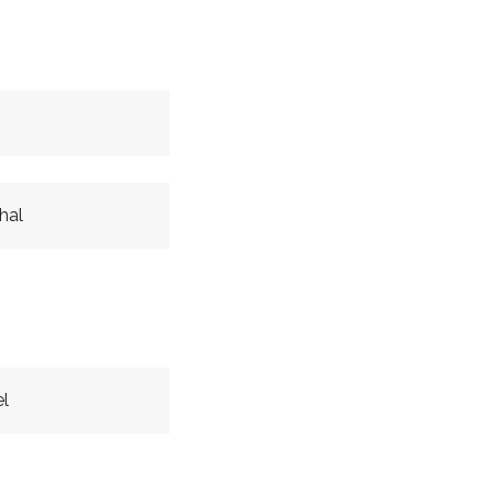
hal
el