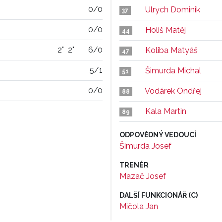
0/0
Ulrych Dominik
37
0/0
Holiš Matěj
44
2"
2"
6/0
Koliba Matyáš
47
5/1
Šimurda Michal
51
0/0
Vodárek Ondřej
88
Kala Martin
89
ODPOVĚDNÝ VEDOUCÍ
Šimurda Josef
TRENÉR
Mazač Josef
DALŠÍ FUNKCIONÁŘ (C)
Mičola Jan