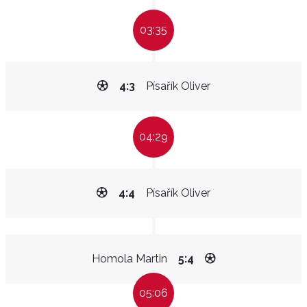
03:35
4:3
Písařík Oliver
04:29
4:4
Písařík Oliver
Homola Martin
5:4
05:06