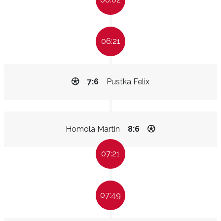
06:21
7:6
Pustka Felix
Homola Martin
8:6
07:21
07:49