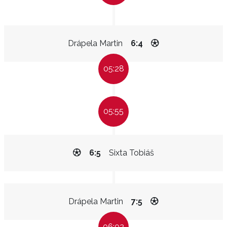
Drápela Martin
6:4
05:28
05:55
6:5
Sixta Tobiáš
Drápela Martin
7:5
06:02