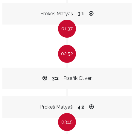
Prokeš Matyáš
3:1
01:37
02:52
3:2
Písařík Oliver
Prokeš Matyáš
4:2
03:15