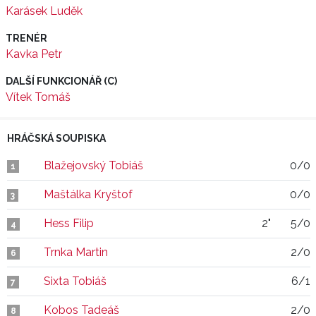
Karásek Luděk
TRENÉR
Kavka Petr
DALŠÍ FUNKCIONÁŘ (C)
Vítek Tomáš
HRÁČSKÁ SOUPISKA
Blažejovský Tobiáš
0/0
1
Maštálka Kryštof
0/0
3
Hess Filip
2"
5/0
4
Trnka Martin
2/0
6
Sixta Tobiáš
6/1
7
Kobos Tadeáš
2/0
8