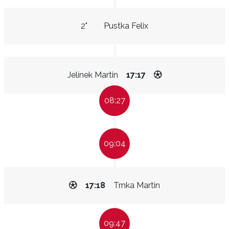
2"
Pustka Felix
Jelínek Martin
17:17
08:27
09:04
17:18
Trnka Martin
09:47