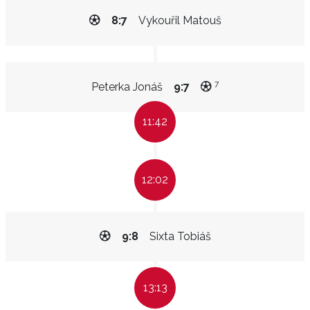
8:7
Vykouřil Matouš
7
Peterka Jonáš
9:7
11:42
12:02
9:8
Sixta Tobiáš
13:13