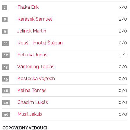
Fialka Erik
3/0
7
Karásek Samuel
2/0
8
Jelínek Martin
2/0
9
Rouš Timotej Štěpán
0/0
11
Peterka Jonáš
1/1
12
Winterling Tobiáš
0/0
13
Kostečka Vojtěch
0/0
15
Kalina Tomáš
0/0
18
Chadim Lukáš
0/0
19
Musil Jakub
0/0
90
ODPOVĚDNÝ VEDOUCÍ