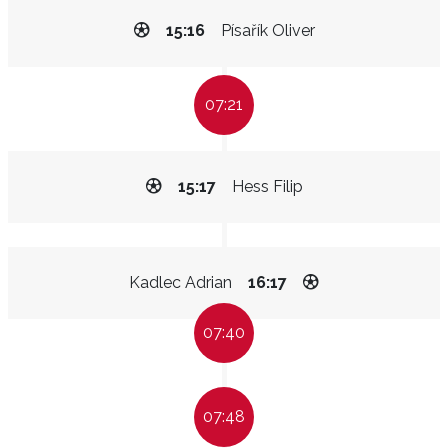
15:16
Písařík Oliver
07:21
15:17
Hess Filip
Kadlec Adrian
16:17
07:40
07:48