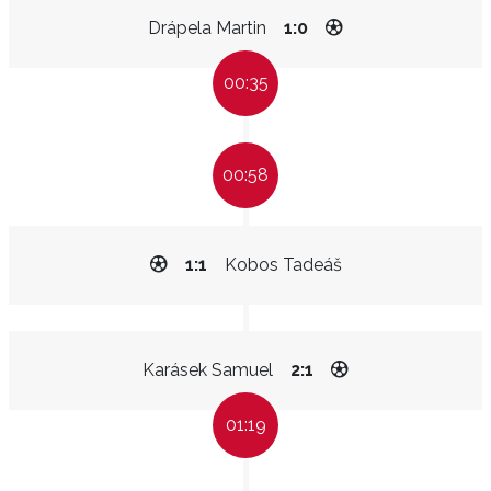
Drápela Martin
1:0
00:35
00:58
1:1
Kobos Tadeáš
Karásek Samuel
2:1
01:19