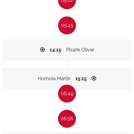
05:02
05:45
14:15
Písařík Oliver
Homola Martin
15:15
06:49
06:58