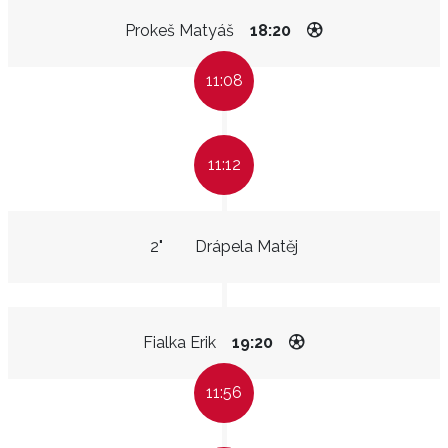
Prokeš Matyáš
18:20
11:08
11:12
2"
Drápela Matěj
Fialka Erik
19:20
11:56