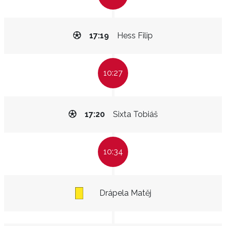
17:19
Hess Filip
10:27
17:20
Sixta Tobiáš
10:34
Drápela Matěj