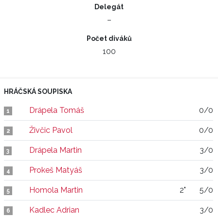
Delegát
–
Počet diváků
100
HRÁČSKÁ SOUPISKA
Drápela Tomáš
0/0
1
Živčic Pavol
0/0
2
Drápela Martin
3/0
3
Prokeš Matyáš
3/0
4
Homola Martin
2"
5/0
5
Kadlec Adrian
3/0
6