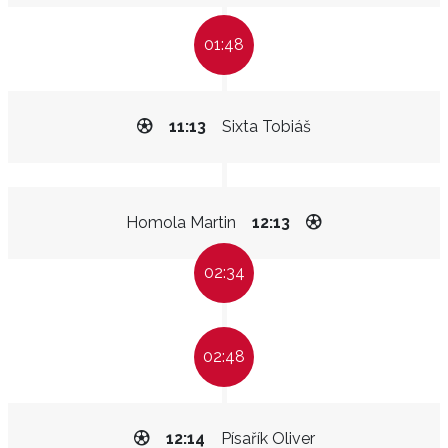
01:48
11:13
Sixta Tobiáš
Homola Martin
12:13
02:34
02:48
12:14
Písařík Oliver