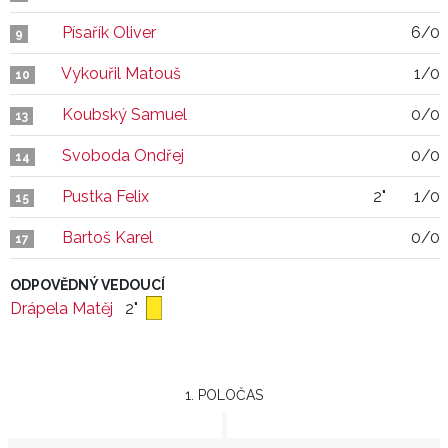
Písařík Oliver
6/0
9
Vykouřil Matouš
1/0
10
Koubský Samuel
0/0
13
Svoboda Ondřej
0/0
14
Pustka Felix
2"
1/0
15
Bartoš Karel
0/0
17
ODPOVĚDNÝ VEDOUCÍ
Drápela Matěj
2"
1. POLOČAS