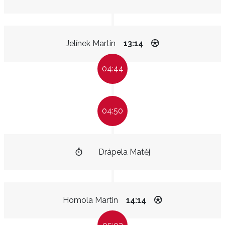
Jelínek Martin
13:14
04:44
04:50
Drápela Matěj
Homola Martin
14:14