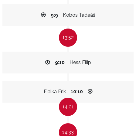
9:9
Kobos Tadeáš
13:52
9:10
Hess Filip
Fialka Erik
10:10
14:01
14:33