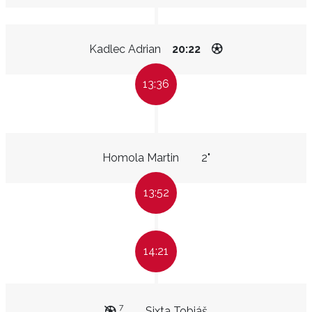
Kadlec Adrian
20:22
13:36
Homola Martin
2"
13:52
14:21
7
Sixta Tobiáš