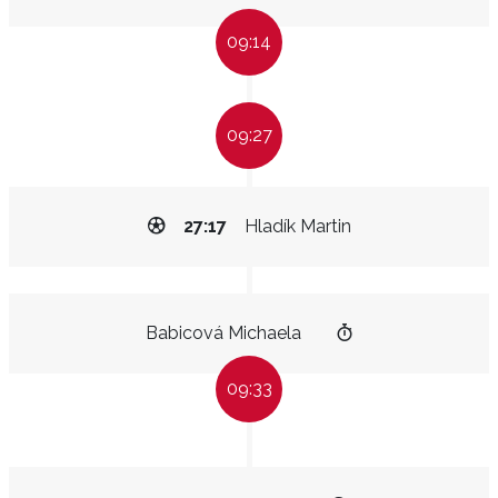
09:14
09:27
27:17
Hladík Martin
Babicová Michaela
09:33