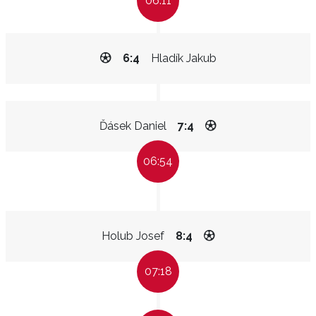
06:11
6:4
Hladík Jakub
Ďásek Daniel
7:4
06:54
Holub Josef
8:4
07:18