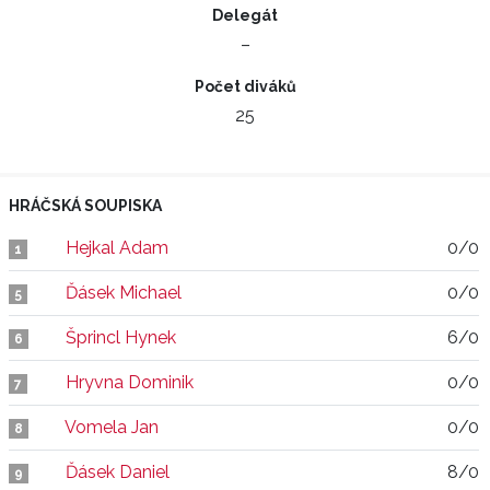
Delegát
–
Počet diváků
25
HRÁČSKÁ SOUPISKA
Hejkal Adam
0/0
1
Ďásek Michael
0/0
5
Šprincl Hynek
6/0
6
Hryvna Dominik
0/0
7
Vomela Jan
0/0
8
Ďásek Daniel
8/0
9