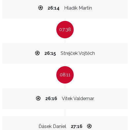
26:14
Hladík Martin
07:38
26:15
Strejček Vojtěch
08:11
26:16
Vítek Valdemar
Ďásek Daniel
27:16