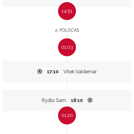
14:51
2. POLOČAS
01:03
17:10
Vítek Valdemar
Rydlo Sam
18:10
01:20