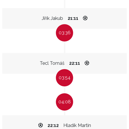
Jiřík Jakub
21:11
03:36
Tecl Tomáš
22:11
03:54
04:08
22:12
Hladík Martin