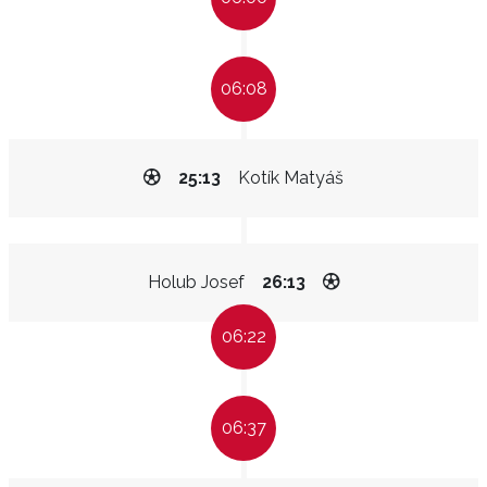
06:08
25:13
Kotík Matyáš
Holub Josef
26:13
06:22
06:37