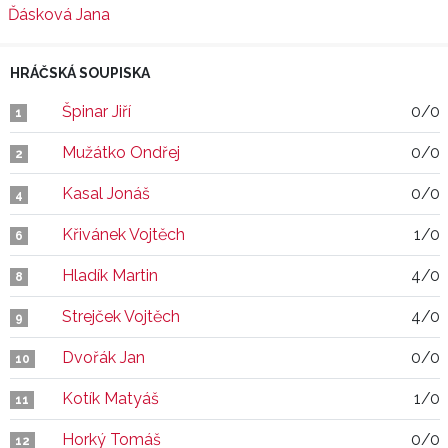
Ďásková Jana
HRÁČSKÁ SOUPISKA
Špinar Jiří
0/0
1
Mužátko Ondřej
0/0
2
Kasal Jonáš
0/0
4
Křivánek Vojtěch
1/0
6
Hladík Martin
4/0
8
Strejček Vojtěch
4/0
9
Dvořák Jan
0/0
10
Kotík Matyáš
1/0
11
Horký Tomáš
0/0
12