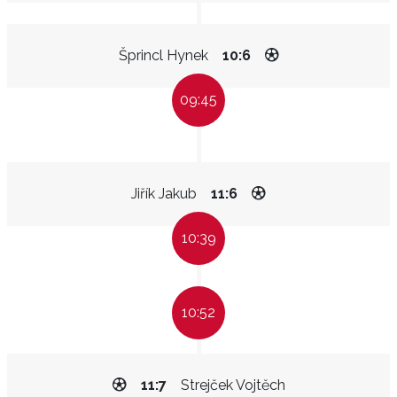
Šprincl Hynek
10:6
09:45
Jiřík Jakub
11:6
10:39
10:52
11:7
Strejček Vojtěch