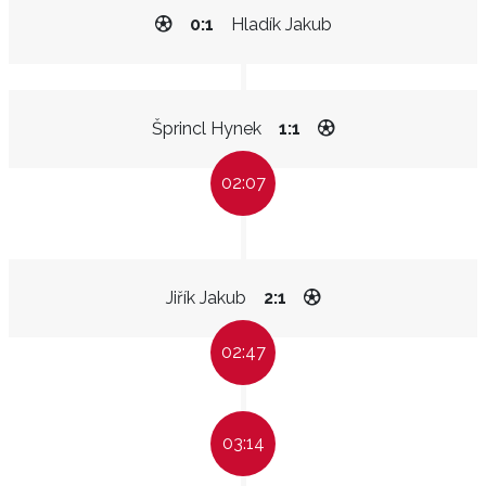
0:1
Hladík Jakub
Šprincl Hynek
1:1
02:07
Jiřík Jakub
2:1
02:47
03:14