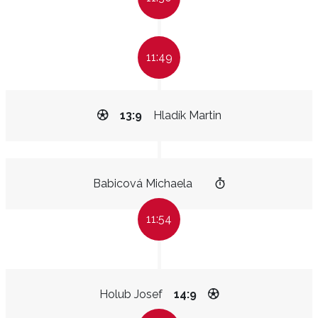
11:49
13:9
Hladík Martin
Babicová Michaela
11:54
Holub Josef
14:9