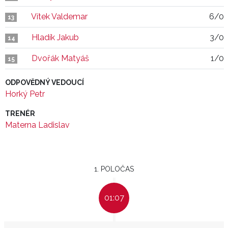
Vítek Valdemar
6/0
13
Hladík Jakub
3/0
14
Dvořák Matyáš
1/0
15
ODPOVĚDNÝ VEDOUCÍ
Horký Petr
TRENÉR
Materna Ladislav
1. POLOČAS
01:07