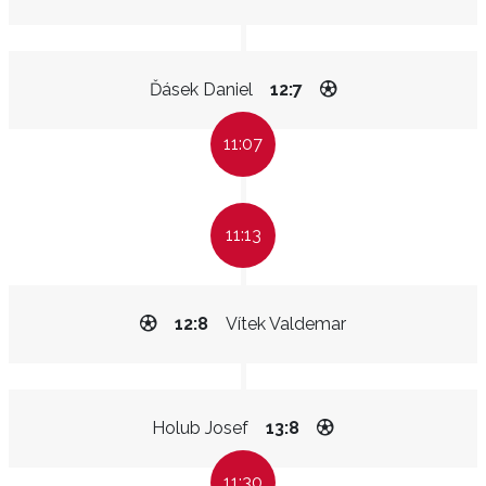
Ďásek Daniel
12:7
11:07
11:13
12:8
Vítek Valdemar
Holub Josef
13:8
11:30