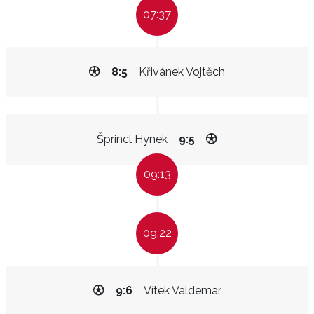
07:37
8:5
Křivánek Vojtěch
Šprincl Hynek
9:5
09:13
09:22
9:6
Vítek Valdemar