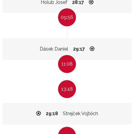
Holub Josef
28:17
09:56
Ďásek Daniel
29:17
11:08
13:48
29:18
Strejček Vojtěch