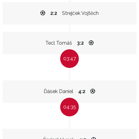
2:2
Strejček Vojtěch
Tecl Tomáš
3:2
03:47
Ďásek Daniel
4:2
04:35