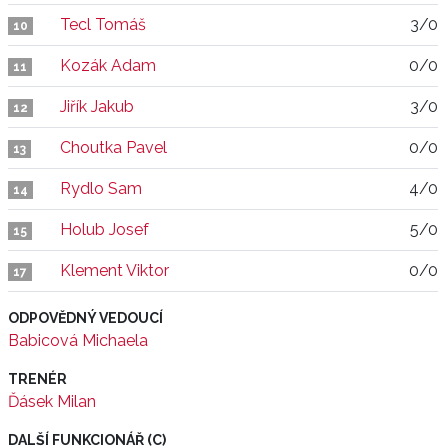
Tecl Tomáš
3/0
10
Kozák Adam
0/0
11
Jiřík Jakub
3/0
12
Choutka Pavel
0/0
13
Rydlo Sam
4/0
14
Holub Josef
5/0
15
Klement Viktor
0/0
17
ODPOVĚDNÝ VEDOUCÍ
Babicová Michaela
TRENÉR
Ďásek Milan
DALŠÍ FUNKCIONÁŘ (C)