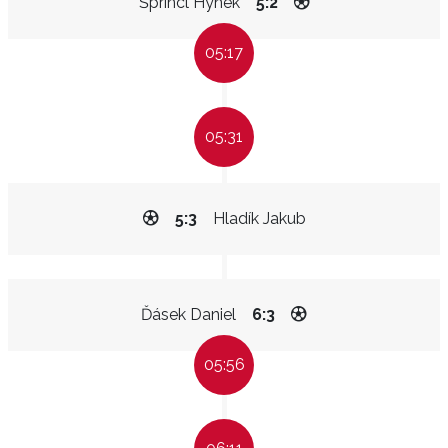
Šprincl Hynek
5:2
05:17
05:31
5:3
Hladík Jakub
Ďásek Daniel
6:3
05:56