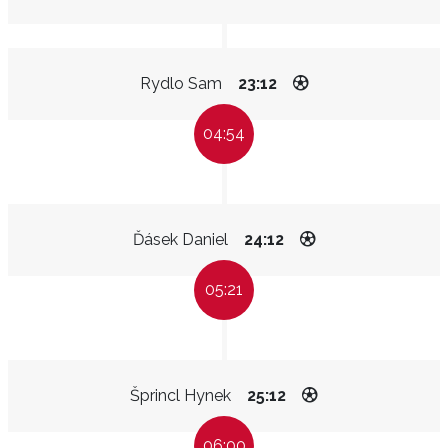
Rydlo Sam
23:12
04:54
Ďásek Daniel
24:12
05:21
Šprincl Hynek
25:12
06:00