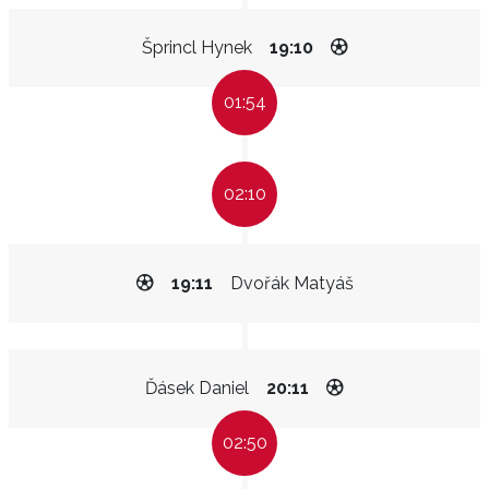
Šprincl Hynek
19:10
01:54
02:10
19:11
Dvořák Matyáš
Ďásek Daniel
20:11
02:50