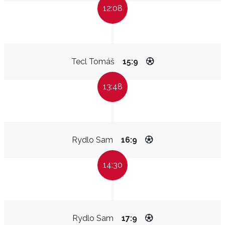
12:08
Tecl Tomáš
15:9
13:48
Rydlo Sam
16:9
14:30
Rydlo Sam
17:9