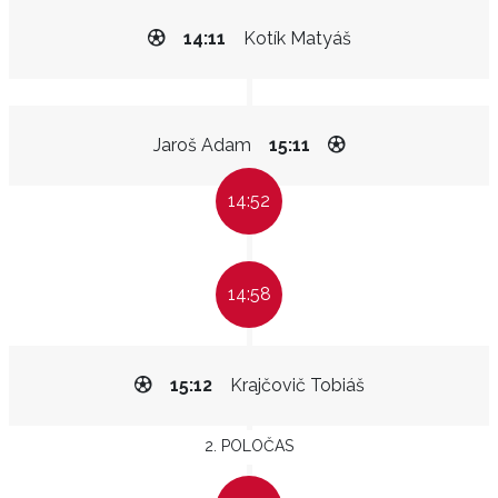
14:11
Kotík Matyáš
Jaroš Adam
15:11
14:52
14:58
15:12
Krajčovič Tobiáš
2. POLOČAS