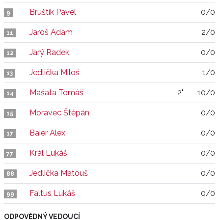
Bruštík Pavel
0/0
9
Jaroš Adam
2/0
11
Jarý Radek
0/0
12
Jedlička Miloš
1/0
13
Mašata Tomáš
2"
10/0
14
Moravec Štěpán
0/0
15
Baier Alex
0/0
17
Král Lukáš
0/0
77
Jedlička Matouš
0/0
88
Faltus Lukáš
0/0
99
ODPOVĚDNÝ VEDOUCÍ