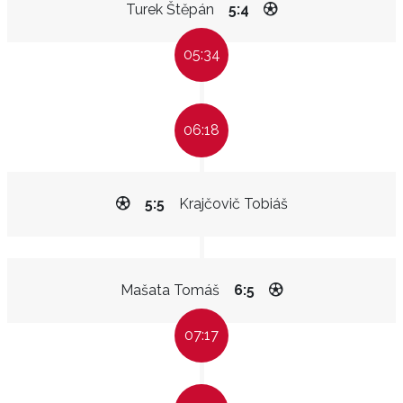
Turek Štěpán
5:4
05:34
06:18
5:5
Krajčovič Tobiáš
Mašata Tomáš
6:5
07:17