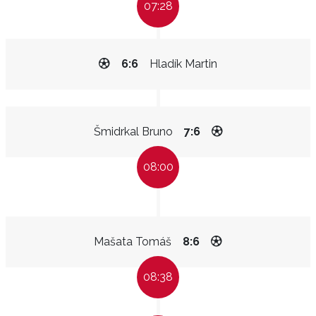
07:28
6:6
Hladík Martin
Šmidrkal Bruno
7:6
08:00
Mašata Tomáš
8:6
08:38