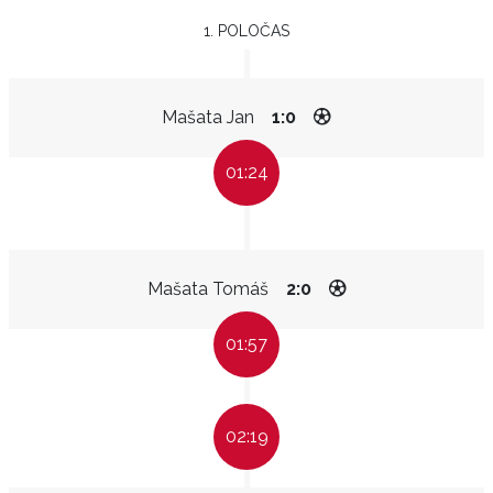
1. POLOČAS
Mašata Jan
1:0
01:24
Mašata Tomáš
2:0
01:57
02:19