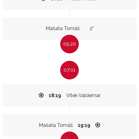
Mašata Tomáš
2"
05:20
07:01
18:19
Vítek Valdemar
Mašata Tomáš
19:19