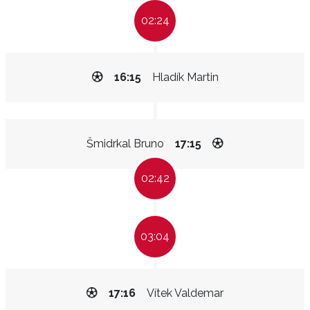
02:24
16:15
Hladík Martin
Šmidrkal Bruno
17:15
02:42
03:04
17:16
Vítek Valdemar