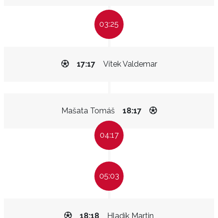
03:25
17:17
Vítek Valdemar
Mašata Tomáš
18:17
04:17
05:03
18:18
Hladík Martin