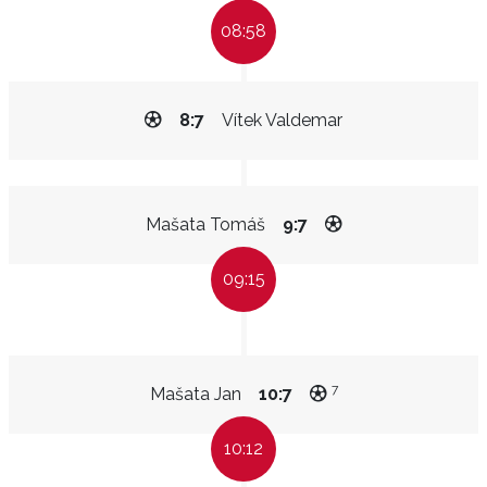
08:58
8:7
Vítek Valdemar
Mašata Tomáš
9:7
09:15
7
Mašata Jan
10:7
10:12