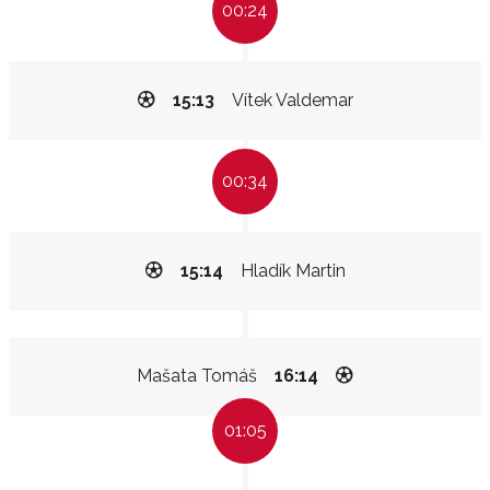
00:24
15:13
Vítek Valdemar
00:34
15:14
Hladík Martin
Mašata Tomáš
16:14
01:05