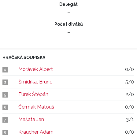
Delegát
–
Počet diváků
–
HRÁČSKÁ SOUPISKA
Morávek Albert
0/0
1
Šmidrkal Bruno
5/0
2
Turek Štěpán
2/0
5
Čermák Matouš
0/0
6
Mašata Jan
3/1
7
Kraucher Adam
0/0
8