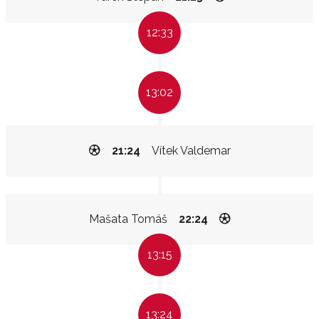
12:33
13:02
21:24
Vítek Valdemar
Mašata Tomáš
22:24
13:15
13:24