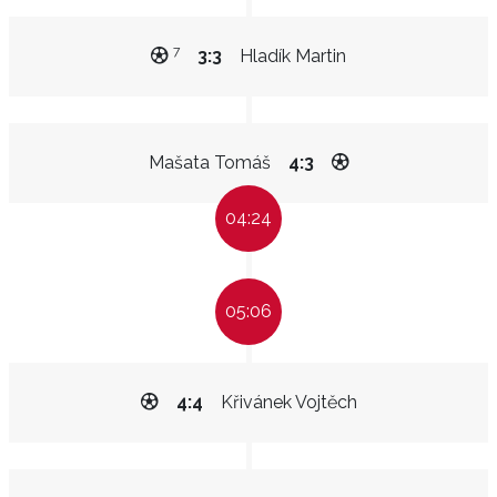
7
3:3
Hladík Martin
Mašata Tomáš
4:3
04:24
05:06
4:4
Křivánek Vojtěch