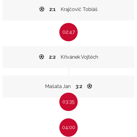
2:1
Krajčovič Tobiáš
02:47
2:2
Křivánek Vojtěch
Mašata Jan
3:2
03:35
04:00