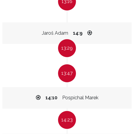
13:16
Jaroš Adam
14:9
13:29
13:47
14:10
Pospíchal Marek
14:23