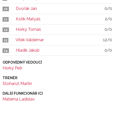
Dvořák Jan
0/0
10
Kotík Matyáš
2/0
11
Horký Tomáš
0/0
12
Vítek Valdemar
12/0
13
Hladík Jakub
0/0
14
ODPOVĚDNÝ VEDOUCÍ
Horký Petr
TRENÉR
Štohanzl Martin
DALŠÍ FUNKCIONÁŘ (C)
Materna Ladislav