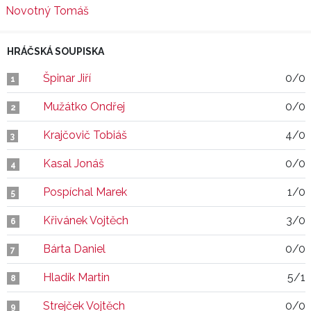
Novotný Tomáš
HRÁČSKÁ SOUPISKA
Špinar Jiří
0/0
1
Mužátko Ondřej
0/0
2
Krajčovič Tobiáš
4/0
3
Kasal Jonáš
0/0
4
Pospíchal Marek
1/0
5
Křivánek Vojtěch
3/0
6
Bárta Daniel
0/0
7
Hladík Martin
5/1
8
Strejček Vojtěch
0/0
9