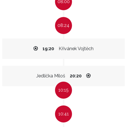
08:00
08:24
19:20
Křivánek Vojtěch
Jedlička Miloš
20:20
10:15
10:41