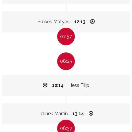
Prokeš Matyáš
12:13
07:57
08:25
12:14
Hess Filip
Jelínek Martin
13:14
08:37