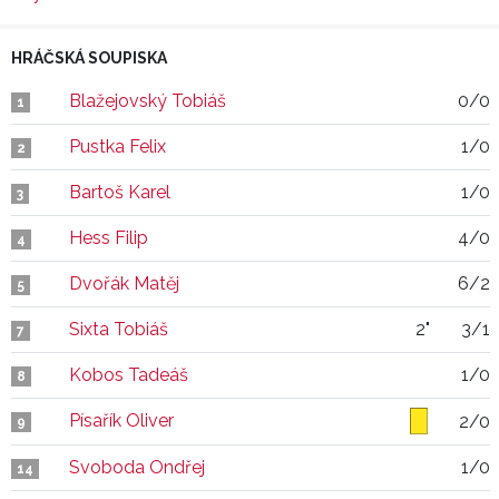
HRÁČSKÁ SOUPISKA
Blažejovský Tobiáš
0/0
1
Pustka Felix
1/0
2
Bartoš Karel
1/0
3
Hess Filip
4/0
4
Dvořák Matěj
6/2
5
Sixta Tobiáš
2"
3/1
7
Kobos Tadeáš
1/0
8
Písařík Oliver
2/0
9
Svoboda Ondřej
1/0
14