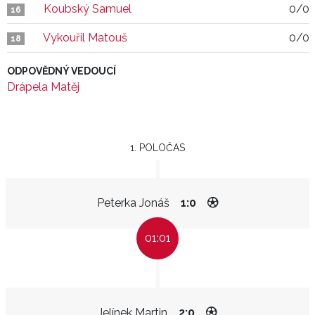
Koubský Samuel
0/0
16
Vykouřil Matouš
0/0
18
ODPOVĚDNÝ VEDOUCÍ
Drápela Matěj
1. POLOČAS
Peterka Jonáš
1:0
01:01
Jelínek Martin
2:0