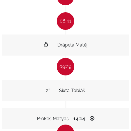
08:41
Drápela Matěj
09:29
2"
Sixta Tobiáš
Prokeš Matyáš
14:14