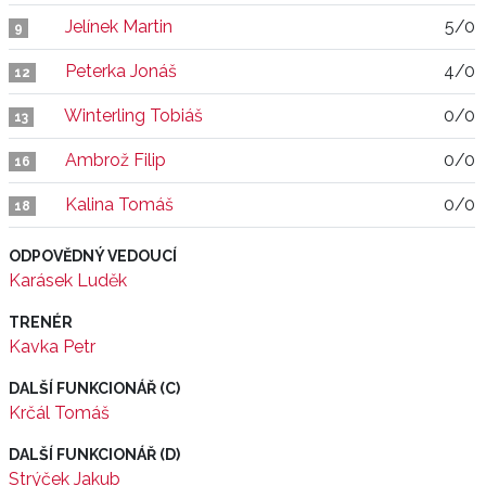
Jelínek Martin
5/0
9
Peterka Jonáš
4/0
12
Winterling Tobiáš
0/0
13
Ambrož Filip
0/0
16
Kalina Tomáš
0/0
18
ODPOVĚDNÝ VEDOUCÍ
Karásek Luděk
TRENÉR
Kavka Petr
DALŠÍ FUNKCIONÁŘ (C)
Krčál Tomáš
DALŠÍ FUNKCIONÁŘ (D)
Strýček Jakub