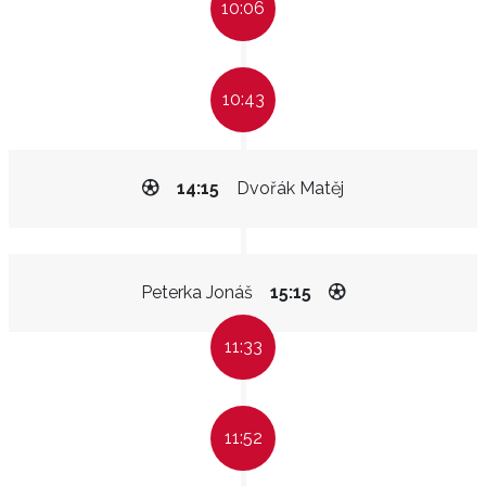
10:06
10:43
14:15
Dvořák Matěj
Peterka Jonáš
15:15
11:33
11:52