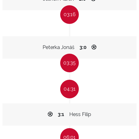
03:16
Peterka Jonáš
3:0
03:35
04:31
3:1
Hess Filip
06:01