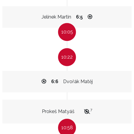
Jelínek Martin
6:5
10:05
10:22
6:6
Dvořák Matěj
7
Prokeš Matyáš
10:58