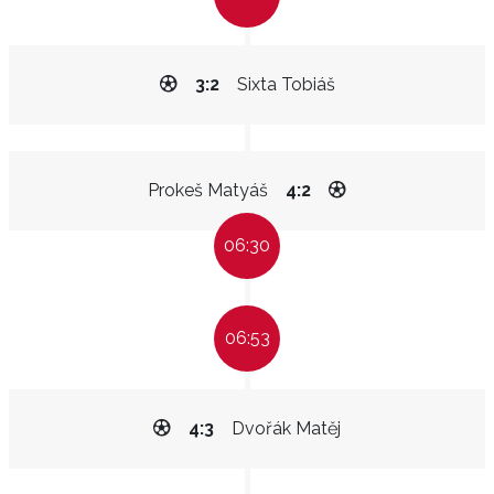
3:2
Sixta Tobiáš
Prokeš Matyáš
4:2
06:30
06:53
4:3
Dvořák Matěj