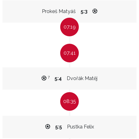
Prokeš Matyáš
5:3
07:19
07:41
7
5:4
Dvořák Matěj
08:35
5:5
Pustka Felix