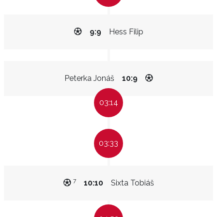
9:9
Hess Filip
Peterka Jonáš
10:9
03:14
03:33
7
10:10
Sixta Tobiáš