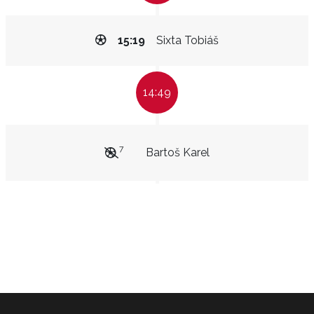
15:19
Sixta Tobiáš
14:49
7
Bartoš Karel