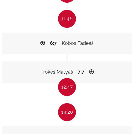
11:46
6:7
Kobos Tadeáš
Prokeš Matyáš
7:7
12:47
14:20