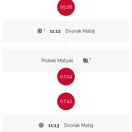
05:28
7
11:12
Dvořák Matěj
7
Prokeš Matyáš
07:24
07:42
11:13
Dvořák Matěj