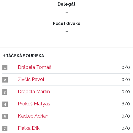
Delegát
–
Počet diváků
–
HRÁČSKÁ SOUPISKA
Drápela Tomáš
0/0
1
Živčic Pavol
0/0
2
Drápela Martin
0/0
3
Prokeš Matyáš
6/0
4
Kadlec Adrian
0/0
6
Fialka Erik
0/0
7