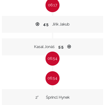
06:17
4:5
Jiřík Jakub
Kasal Jonáš
5:5
06:54
06:54
2"
Šprincl Hynek