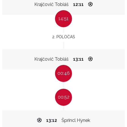
Krajčovič Tobiáš
12:11
14:51
2. POLOČAS
Krajčovič Tobiáš
13:11
00:46
00:52
13:12
Šprincl Hynek