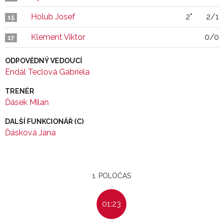
Holub Josef
2"
2/1
15
Klement Viktor
0/0
17
ODPOVĚDNÝ VEDOUCÍ
Endál Teclová Gabriela
TRENÉR
Ďásek Milan
DALŠÍ FUNKCIONÁŘ (C)
Ďásková Jana
1. POLOČAS
01:23