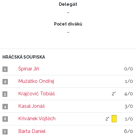
Delegát
–
Počet diváků
–
HRÁČSKÁ SOUPISKA
Špinar Jiří
0/0
1
Mužátko Ondřej
1/0
2
Krajčovič Tobiáš
2"
4/0
3
Kasal Jonáš
3/0
4
Křivánek Vojtěch
2"
1/0
6
Bárta Daniel
6/0
7