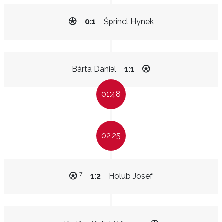
0:1
Šprincl Hynek
Bárta Daniel
1:1
01:48
02:25
7
1:2
Holub Josef