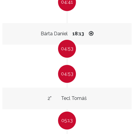
04:41
Bárta Daniel
18:13
04:53
04:53
2"
Tecl Tomáš
05:13