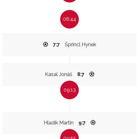
08:44
7:7
Šprincl Hynek
Kasal Jonáš
8:7
09:13
Hladík Martin
9:7
09:55