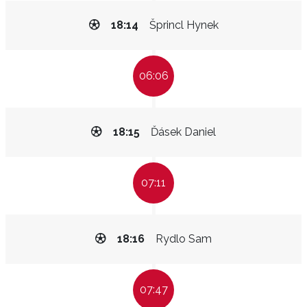
18:14
Šprincl Hynek
06:06
18:15
Ďásek Daniel
07:11
18:16
Rydlo Sam
07:47