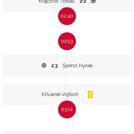
Krajčovič Tobiáš
2:2
02:40
02:53
2:3
Šprincl Hynek
Křivánek Vojtěch
03:12