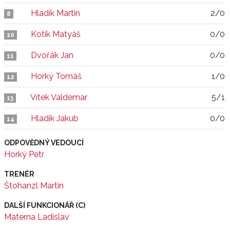
Hladík Martin
2/0
8
Kotík Matyáš
0/0
10
Dvořák Jan
0/0
11
Horký Tomáš
1/0
12
Vítek Valdemar
5/1
13
Hladík Jakub
0/0
14
ODPOVĚDNÝ VEDOUCÍ
Horký Petr
TRENÉR
Štohanzl Martin
DALŠÍ FUNKCIONÁŘ (C)
Materna Ladislav