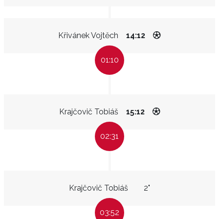
Křivánek Vojtěch
14:12
01:10
Krajčovič Tobiáš
15:12
02:31
Krajčovič Tobiáš
2"
03:52