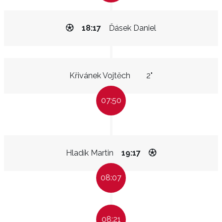
18:17
Ďásek Daniel
Křivánek Vojtěch
2"
07:50
Hladík Martin
19:17
08:07
08:21