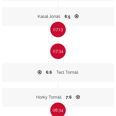
Kasal Jonáš
6:5
07:13
07:34
6:6
Tecl Tomáš
Horký Tomáš
7:6
08:34