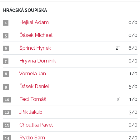
HRÁČSKÁ SOUPISKA
Hejkal Adam
0/0
1
Ďásek Michael
0/0
5
Šprincl Hynek
2"
6/0
6
Hryvna Dominik
0/0
7
Vomela Jan
1/0
8
Ďásek Daniel
5/0
9
Tecl Tomáš
2"
1/0
10
Jiřík Jakub
3/0
12
Choutka Pavel
0/0
13
Rydlo Sam
2/0
14