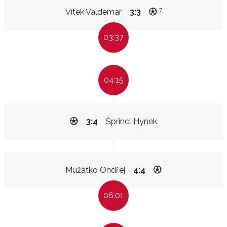
7
Vítek Valdemar
3:3
03:37
04:15
3:4
Šprincl Hynek
Mužátko Ondřej
4:4
06:01