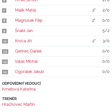
6
Malík Matěj
2"
2/0
7
Magnusek Filip
2"
0/0
8
Šnábl Jan
5/2
9
Kroča Jiří
2"
3/0
11
Gerinec Daniel
0/0
12
Valas Michal
0/0
13
Ogořalek Jakub
0/0
15
ODPOVĚDNÝ VEDOUCÍ
Kmeťová Kateřina
TRENÉR
Hrachovec Martin