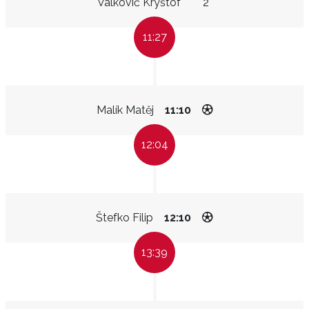
Valkovič Kryštof
2"
11:27
Malík Matěj
11:10
12:04
Štefko Filip
12:10
13:39