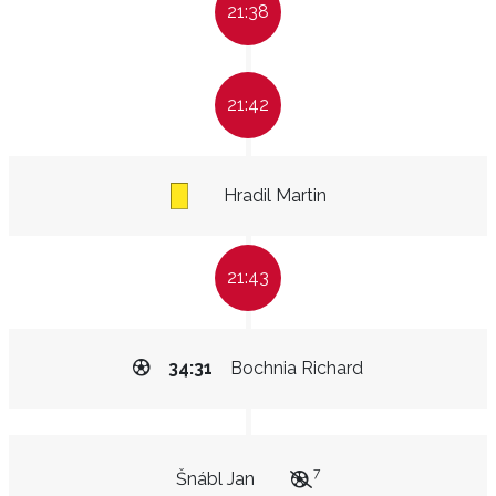
21:38
21:42
Hradil Martin
21:43
34:31
Bochnia Richard
7
Šnábl Jan