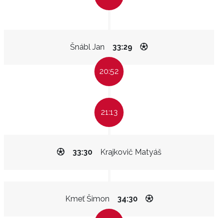
Šnábl Jan
33:29
20:52
21:13
33:30
Krajkovič Matyáš
Kmeť Šimon
34:30