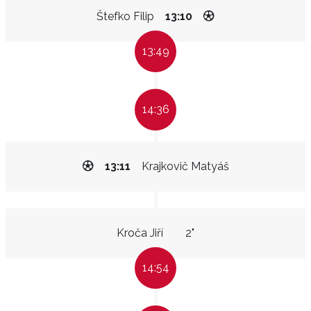
Štefko Filip
13:10
13:49
14:36
13:11
Krajkovič Matyáš
Kroča Jiří
2"
14:54