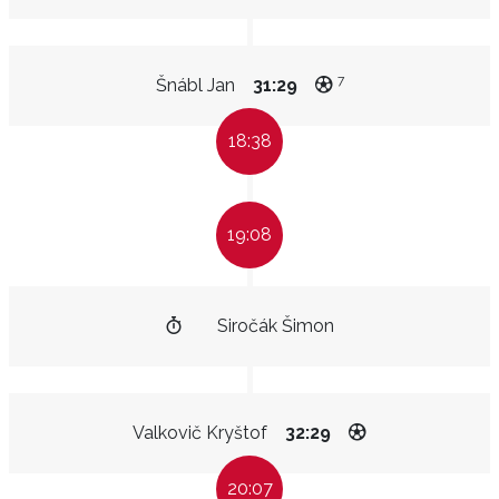
7
Šnábl Jan
31:29
18:38
19:08
Siročák Šimon
Valkovič Kryštof
32:29
20:07