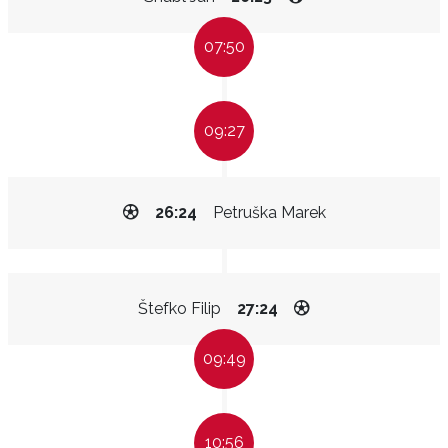
07:50
09:27
26:24
Petruška Marek
Štefko Filip
27:24
09:49
10:56