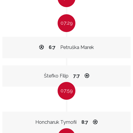
07:29
6:7
Petruška Marek
Štefko Filip
7:7
07:59
Honcharuk Tymofii
8:7