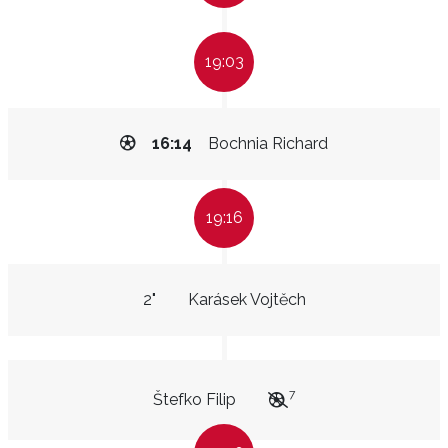
19:03
16:14
Bochnia Richard
19:16
2"
Karásek Vojtěch
7
Štefko Filip