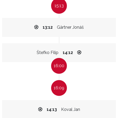
15:13
13:12
Gärtner Jonáš
Štefko Filip
14:12
16:00
16:09
14:13
Koval Jan