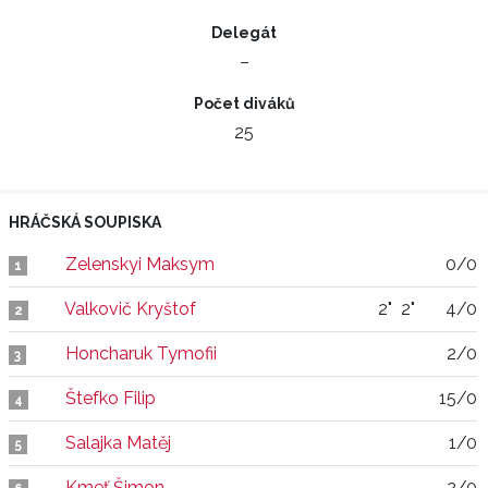
Delegát
–
Počet diváků
25
HRÁČSKÁ SOUPISKA
Zelenskyi Maksym
0/0
1
Valkovič Kryštof
2"
2"
4/0
2
Honcharuk Tymofii
2/0
3
Štefko Filip
15/0
4
Salajka Matěj
1/0
5
Kmeť Šimon
2/0