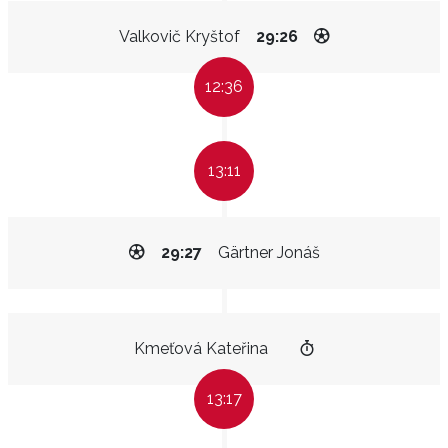
Valkovič Kryštof
29:26
12:36
13:11
29:27
Gärtner Jonáš
Kmeťová Kateřina
13:17