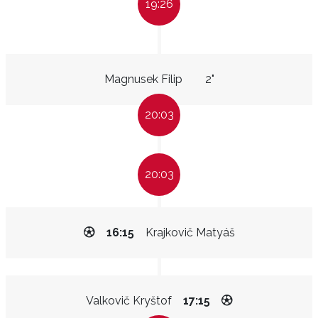
19:26
Magnusek Filip
2"
20:03
20:03
16:15
Krajkovič Matyáš
Valkovič Kryštof
17:15