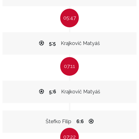
05:47
5:5
Krajkovič Matyáš
07:11
5:6
Krajkovič Matyáš
Štefko Filip
6:6
07:22