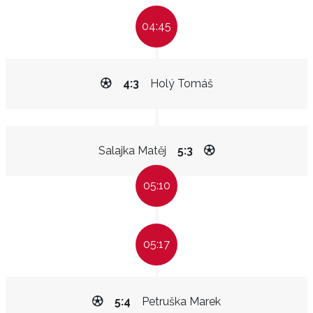
04:45
4:3
Holý Tomáš
Salajka Matěj
5:3
05:10
05:17
5:4
Petruška Marek