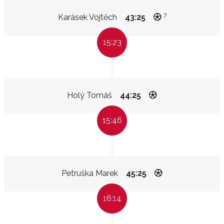
7
Karásek Vojtěch
43:25
15:23
Holý Tomáš
44:25
15:46
Petruška Marek
45:25
16:14