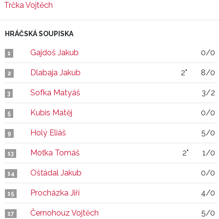
Trčka Vojtěch
HRÁČSKÁ SOUPISKA
Gajdoš Jakub
0/0
1
Dlabaja Jakub
2"
8/0
2
Sofka Matyáš
3/2
3
Kubis Matěj
0/0
5
Holý Eliáš
5/0
9
Moťka Tomáš
2"
1/0
13
Ošťádal Jakub
0/0
14
Procházka Jiří
4/0
15
Černohouz Vojtěch
5/0
17