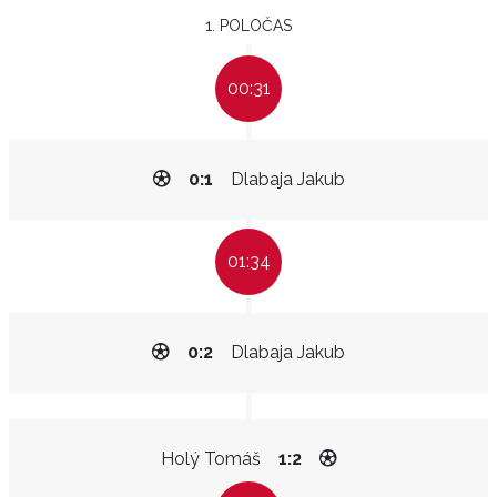
1. POLOČAS
00:31
0:1
Dlabaja Jakub
01:34
0:2
Dlabaja Jakub
Holý Tomáš
1:2