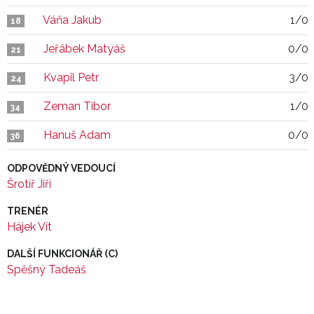
Váňa Jakub
1/0
18
Jeřábek Matyáš
0/0
21
Kvapil Petr
3/0
24
Zeman Tibor
1/0
34
Hanuš Adam
0/0
36
ODPOVĚDNÝ VEDOUCÍ
Šrotíř Jiří
TRENÉR
Hájek Vít
DALŠÍ FUNKCIONÁŘ (C)
Spěšný Tadeáš