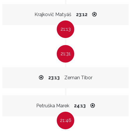
Krajkovič Matyáš
23:12
21:13
21:31
23:13
Zeman Tibor
Petruška Marek
24:13
21:46