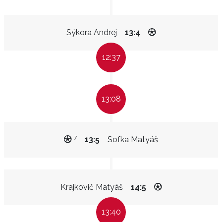
Sýkora Andrej
13:4
12:37
13:08
7
13:5
Sofka Matyáš
Krajkovič Matyáš
14:5
13:40