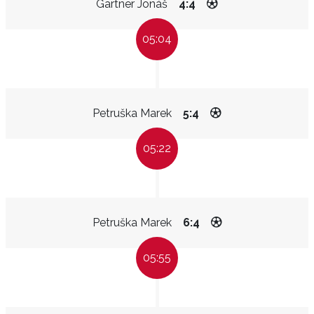
Gärtner Jonáš
4:4
05:04
Petruška Marek
5:4
05:22
Petruška Marek
6:4
05:55