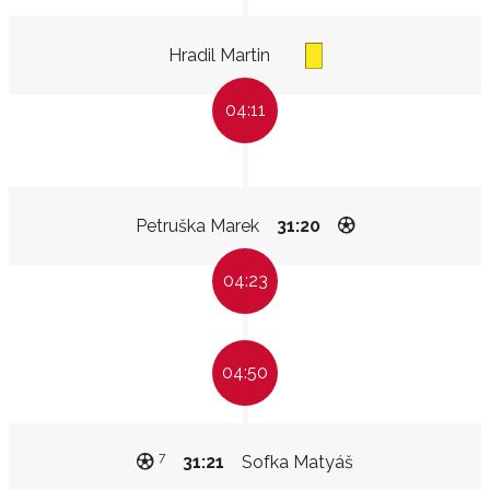
Hradil Martin
04:11
Petruška Marek
31:20
04:23
04:50
7
31:21
Sofka Matyáš