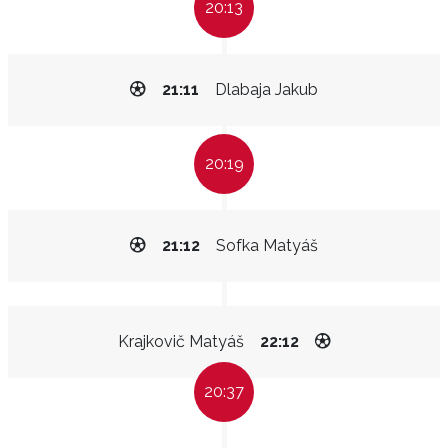
20:13
21:11
Dlabaja Jakub
20:19
21:12
Sofka Matyáš
Krajkovič Matyáš
22:12
20:37