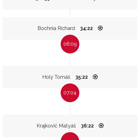
Bochnia Richard
34:22
06:09
Holý Tomáš
35:22
07:04
Krajkovič Matyáš
36:22