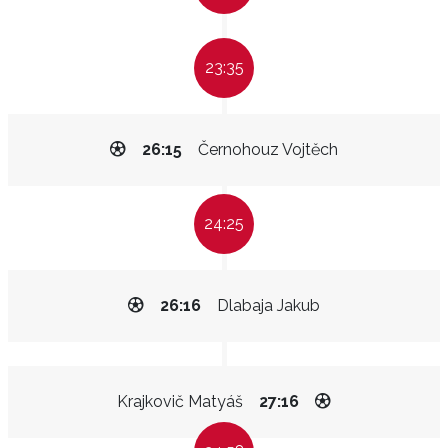
23:35
26:15
Černohouz Vojtěch
24:25
26:16
Dlabaja Jakub
Krajkovič Matyáš
27:16