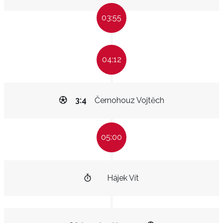
03:55
04:12
3:4
Černohouz Vojtěch
05:00
Hájek Vít