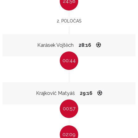
24:58
2. POLOČAS
Karásek Vojtěch
28:16
00:44
Krajkovič Matyáš
29:16
00:57
02:09