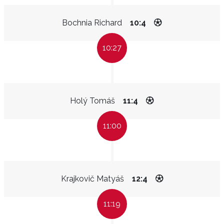
Bochnia Richard
10:4
10:27
Holý Tomáš
11:4
11:00
Krajkovič Matyáš
12:4
11:19