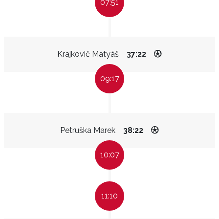
07:51
Krajkovič Matyáš
37:22
09:17
Petruška Marek
38:22
10:07
11:10