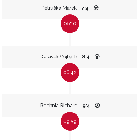
Petruška Marek
7:4
06:10
Karásek Vojtěch
8:4
06:42
Bochnia Richard
9:4
09:59