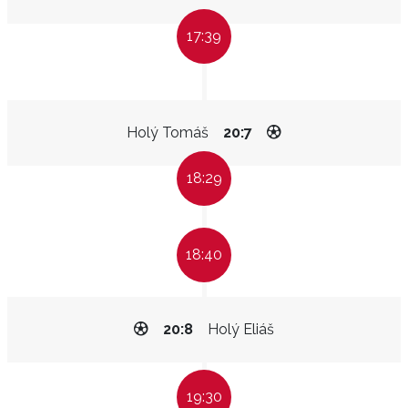
17:39
Holý Tomáš
20:7
18:29
18:40
20:8
Holý Eliáš
19:30