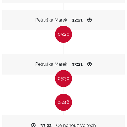
Petruška Marek
32:21
05:20
Petruška Marek
33:21
05:30
05:48
33:22
Černohouz Vojtěch