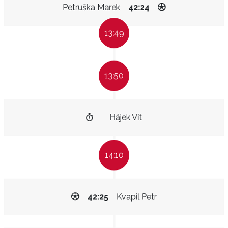
Petruška Marek
42:24
13:49
13:50
Hájek Vít
14:10
42:25
Kvapil Petr