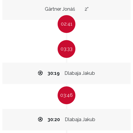
Gärtner Jonáš
2"
02:41
03:33
30:19
Dlabaja Jakub
03:46
30:20
Dlabaja Jakub