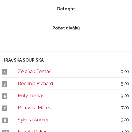
Delegát
–
Počet diváků
–
HRÁČSKÁ SOUPISKA
Zeleňak Tomáš
0/0
1
Bochnia Richard
5/0
3
Holý Tomáš
9/0
5
Petruška Marek
17/0
7
Sýkora Andrej
3/0
9
Kavala Oskar
1/0