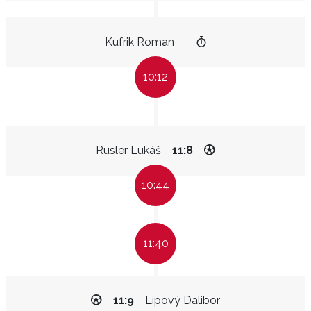
Kufrik Roman
10:12
Rusler Lukáš
11:8
10:44
11:40
11:9
Lípový Dalibor