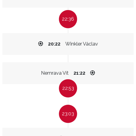
22:36
20:22
Winkler Václav
Nemrava Vít
21:22
22:53
23:03