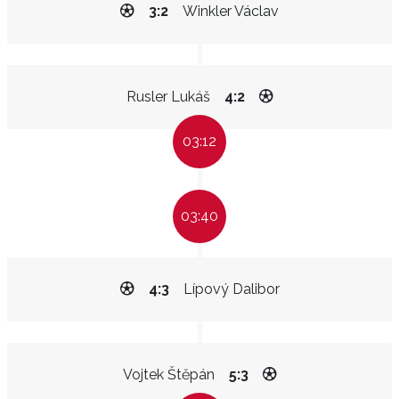
3:2
Winkler Václav
Rusler Lukáš
4:2
03:12
03:40
4:3
Lípový Dalibor
Vojtek Štěpán
5:3