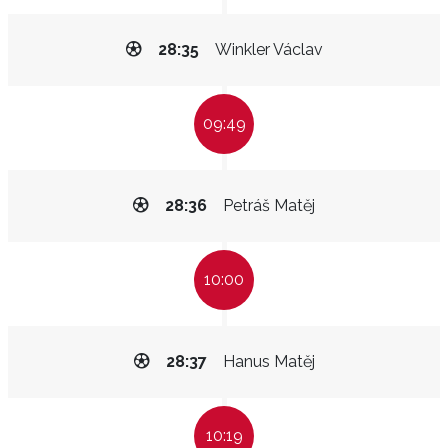
28:35
Winkler Václav
09:49
28:36
Petráš Matěj
10:00
28:37
Hanus Matěj
10:19