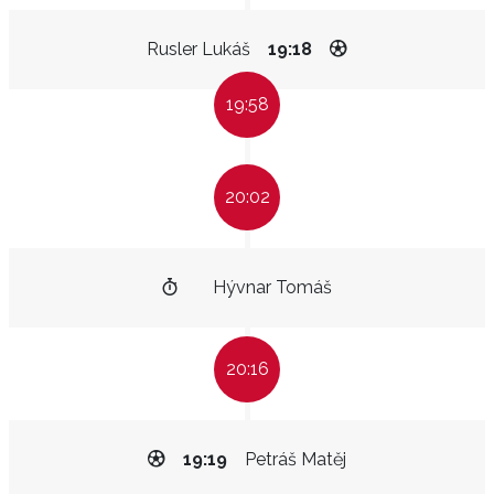
Rusler Lukáš
19:18
19:58
20:02
Hývnar Tomáš
20:16
19:19
Petráš Matěj