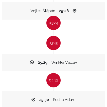
Vojtek Štěpán
25:28
03:24
03:49
25:29
Winkler Václav
04:12
25:30
Pecha Adam