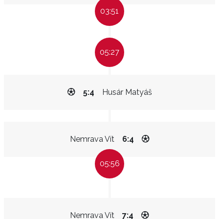
03:51
05:27
5:4
Husár Matyáš
Nemrava Vít
6:4
05:56
Nemrava Vít
7:4