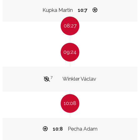
Kupka Martin
10:7
08:27
09:24
7
Winkler Václav
10:08
10:8
Pecha Adam