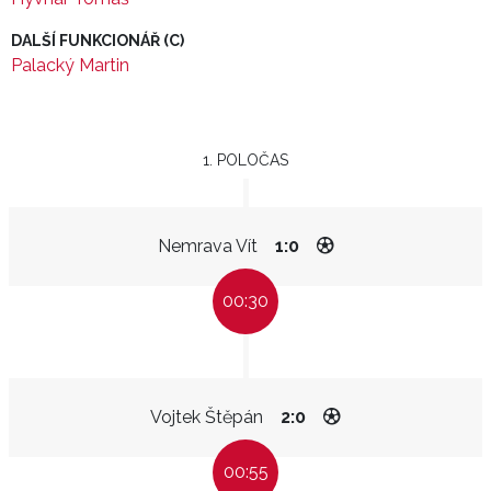
DALŠÍ FUNKCIONÁŘ (C)
Palacký Martin
1. POLOČAS
Nemrava Vít
1:0
00:30
Vojtek Štěpán
2:0
00:55