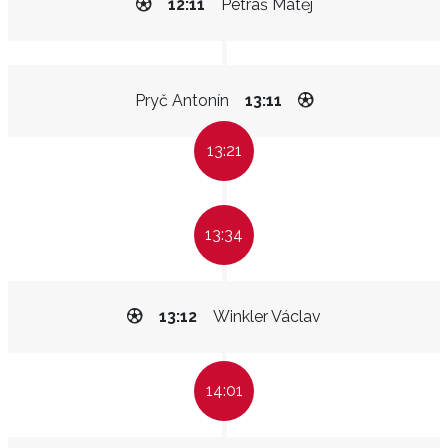
12:11
Petráš Matěj
Pryč Antonín
13:11
13:21
13:34
13:12
Winkler Václav
14:01