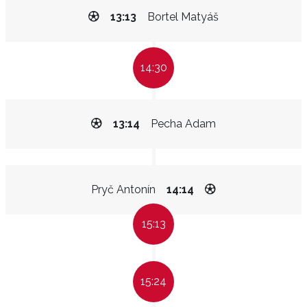
13:13
Bortel Matyáš
14:30
13:14
Pecha Adam
Pryč Antonín
14:14
15:13
15:24