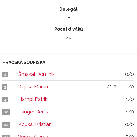
Delegát
–
Počet diváků
20
HRÁČSKÁ SOUPISKA
Šmakal Dominik
0/0
1
Kupka Martin
2"
2"
1/0
3
Hampl Patrik
1/0
4
Langer Denis
4/0
10
Koukal Kristián
0/0
12
Vojtek Štěpán
7/0