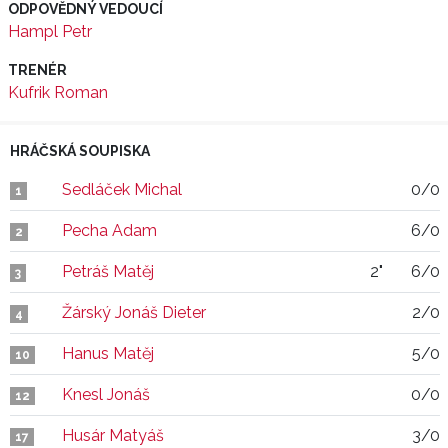
ODPOVĚDNÝ VEDOUCÍ
Hampl Petr
TRENÉR
Kufrik Roman
HRÁČSKÁ SOUPISKA
Sedláček Michal
0/0
1
Pecha Adam
6/0
2
Petráš Matěj
2"
6/0
3
Žárský Jonáš Dieter
2/0
4
Hanus Matěj
5/0
10
Knesl Jonáš
0/0
12
Husár Matyáš
3/0
17