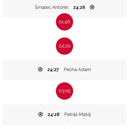
Šmalec Antonín
24:26
01:46
02:20
24:27
Pecha Adam
03:05
24:28
Petráš Matěj