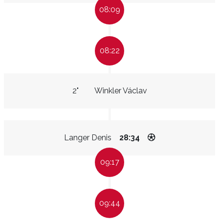
08:09
08:22
2"
Winkler Václav
Langer Denis
28:34
09:17
09:44