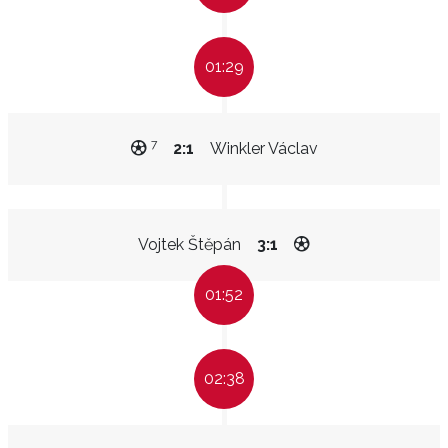
01:29
7
2:1
Winkler Václav
Vojtek Štěpán
3:1
01:52
02:38