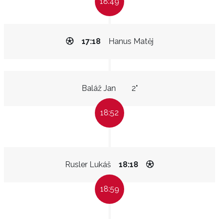
18:49
17:18
Hanus Matěj
Baláž Jan
2"
18:52
Rusler Lukáš
18:18
18:59