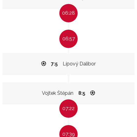
06:28
06:57
7:5
Lípový Dalibor
Vojtek Štěpán
8:5
07:22
07:39