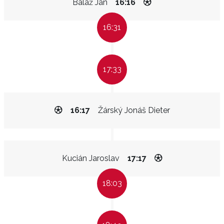
Baláž Jan
16:16
16:31
17:33
16:17
Žárský Jonáš Dieter
Kucián Jaroslav
17:17
18:03