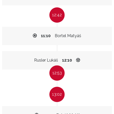
12:42
11:10
Bortel Matyáš
Rusler Lukáš
12:10
12:53
13:02