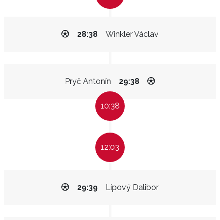
28:38
Winkler Václav
Pryč Antonín
29:38
10:38
12:03
29:39
Lípový Dalibor