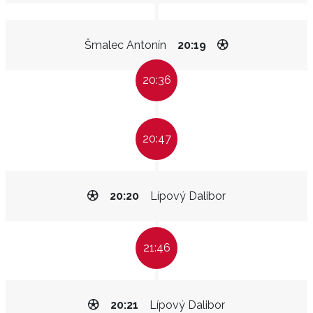
Šmalec Antonín
20:19
20:36
20:47
20:20
Lípový Dalibor
21:46
20:21
Lípový Dalibor