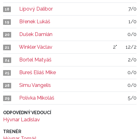
Lípový Dalibor
7/0
18
Břenek Lukáš
1/0
19
Dušek Damián
0/0
20
Winkler Václav
2"
12/2
21
Bortel Matyáš
2/0
24
Bureš Eliáš Mike
0/0
25
Simu Vangelis
0/0
28
Polívka Mikoláš
5/0
29
ODPOVĚDNÝ VEDOUCÍ
Hývnar Ladislav
TRENÉR
Hývnar Tomáš