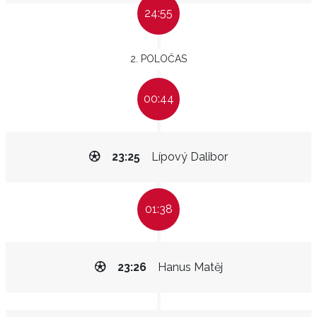
24:55
2. POLOČAS
00:44
23:25
Lípový Dalibor
01:38
23:26
Hanus Matěj