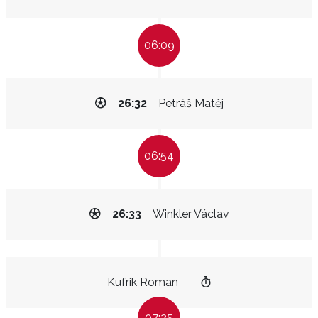
06:09
26:32
Petráš Matěj
06:54
26:33
Winkler Václav
Kufrik Roman
07:25