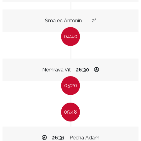
Šmalec Antonín
2"
04:40
Nemrava Vít
26:30
05:20
05:48
26:31
Pecha Adam