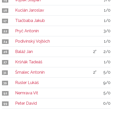
14
Kucián Jaroslav
1/0
16
Tlačbaba Jakub
1/0
17
Pryč Antonín
3/0
22
Podivínský Vojtěch
1/0
24
Baláž Jan
2"
2/0
26
Kršňák Tadeáš
1/0
27
Šmalec Antonín
2"
5/0
31
Rusler Lukáš
9/0
39
Nemrava Vít
5/0
92
Peter David
0/0
99