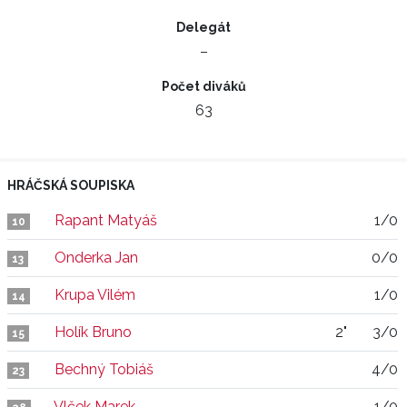
Delegát
–
Počet diváků
63
HRÁČSKÁ SOUPISKA
Rapant Matyáš
1/0
10
Onderka Jan
0/0
13
Krupa Vilém
1/0
14
Holík Bruno
2"
3/0
15
Bechný Tobiáš
4/0
23
Vlček Marek
1/0