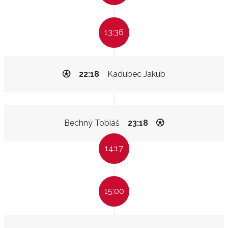
13:36
22:18
Kadubec Jakub
Bechný Tobiáš
23:18
14:17
15:00