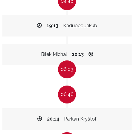
04:48
19:13
Kadubec Jakub
Bílek Michal
20:13
06:03
06:46
20:14
Parkán Kryštof