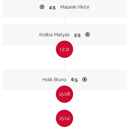
4:5
Malaník Viktor
Koliba Matyáš
5:5
13:31
Holík Bruno
6:5
15:08
15:14