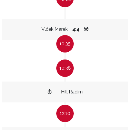
Vlček Marek
4:4
10:35
10:38
Hill Radim
12:10