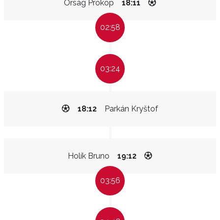
Orság Prokop
18:11
02:58
03:24
18:12
Parkán Kryštof
Holík Bruno
19:12
03:56