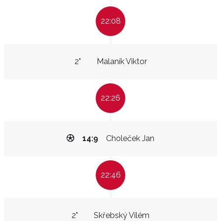
22:08
2"
Malaník Viktor
22:26
14:9
Choleček Jan
22:46
2"
Skřebský Vilém