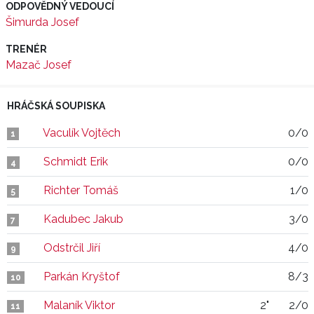
ODPOVĚDNÝ VEDOUCÍ
Šimurda Josef
TRENÉR
Mazač Josef
HRÁČSKÁ SOUPISKA
Vaculík Vojtěch
0/0
1
Schmidt Erik
0/0
4
Richter Tomáš
1/0
5
Kadubec Jakub
3/0
7
Odstrčil Jiří
4/0
9
Parkán Kryštof
8/3
10
Malaník Viktor
2"
2/0
11