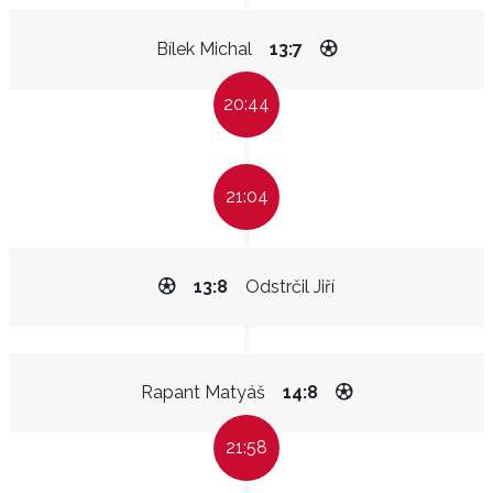
Bílek Michal
13:7
20:44
21:04
13:8
Odstrčil Jiří
Rapant Matyáš
14:8
21:58