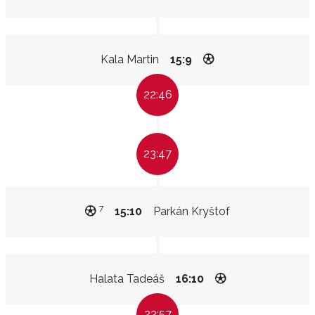
Kala Martin
15:9
22:46
23:47
7
15:10
Parkán Kryštof
Halata Tadeáš
16:10
23:57