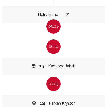
Holík Bruno
2"
06:06
06:19
1:3
Kadubec Jakub
07:05
1:4
Parkán Kryštof