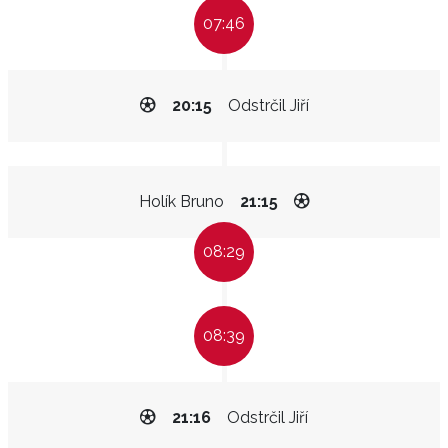
07:46
20:15
Odstrčil Jiří
Holík Bruno
21:15
08:29
08:39
21:16
Odstrčil Jiří