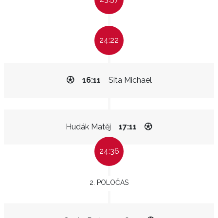
24:22
16:11
Sita Michael
Hudák Matěj
17:11
24:36
2. POLOČAS