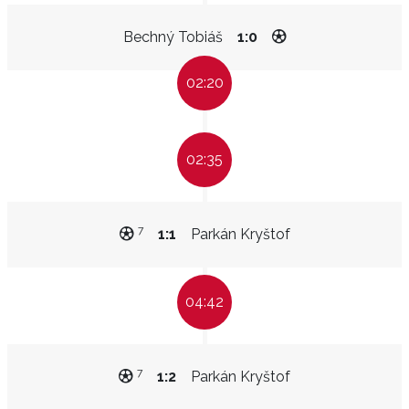
Bechný Tobiáš
1:0
02:20
02:35
7
1:1
Parkán Kryštof
04:42
7
1:2
Parkán Kryštof