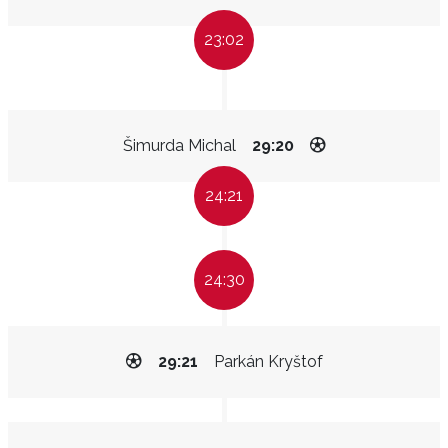
23:02
Šimurda Michal
29:20
24:21
24:30
29:21
Parkán Kryštof