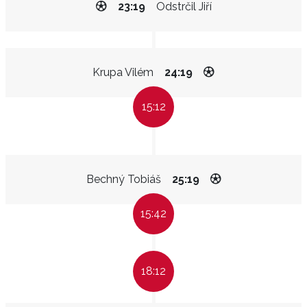
23:19
Odstrčil Jiří
Krupa Vilém
24:19
15:12
Bechný Tobiáš
25:19
15:42
18:12