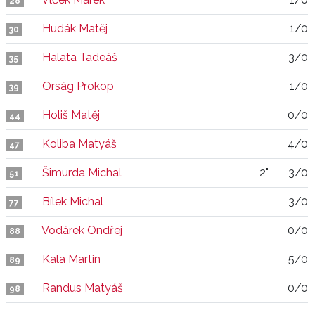
28
Hudák Matěj
1/0
30
Halata Tadeáš
3/0
35
Orság Prokop
1/0
39
Holiš Matěj
0/0
44
Koliba Matyáš
4/0
47
Šimurda Michal
2"
3/0
51
Bílek Michal
3/0
77
Vodárek Ondřej
0/0
88
Kala Martin
5/0
89
Randus Matyáš
0/0
98