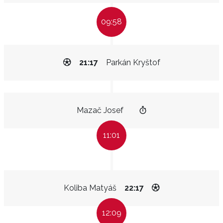
09:58
21:17
Parkán Kryštof
Mazač Josef
11:01
Koliba Matyáš
22:17
12:09