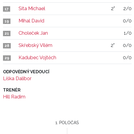
Sita Michael
2"
2/0
17
Mihal David
0/0
19
Choleček Jan
1/0
21
Skřebský Vilém
2"
0/0
28
Kadubec Vojtěch
0/0
29
ODPOVĚDNÝ VEDOUCÍ
Liška Dalibor
TRENÉR
Hill Radim
1. POLOČAS