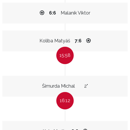
6:6
Malaník Viktor
Koliba Matyáš
7:6
15:58
Šimurda Michal
2"
16:12