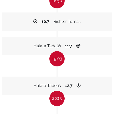
18:50
10:7
Richter Tomáš
Halata Tadeáš
11:7
19:03
Halata Tadeáš
12:7
20:15