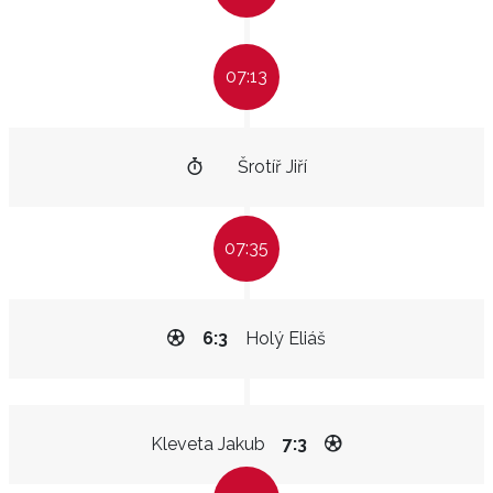
07:13
Šrotíř Jiří
07:35
6:3
Holý Eliáš
Kleveta Jakub
7:3