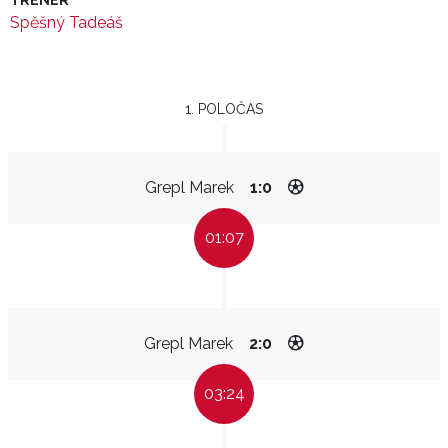
TRENÉR
Spěšný Tadeáš
1. POLOČAS
Grepl Marek
1:0
01:07
Grepl Marek
2:0
03:24