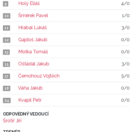
Holý Eliáš
4/0
9
Šmérek Pavel
1/0
10
Hrabal Lukáš
3/0
11
Gajdoš Jakub
0/0
12
Moťka Tomáš
0/0
13
Ošťádal Jakub
3/0
15
Černohouz Vojtěch
5/0
17
Váňa Jakub
0/0
18
Kvapil Petr
0/0
24
ODPOVĚDNÝ VEDOUCÍ
Šrotíř Jiří