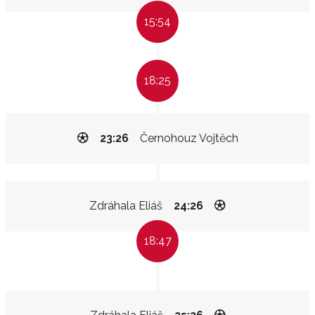
15:54
18:25
23:26
Černohouz Vojtěch
Zdráhala Eliáš
24:26
18:47