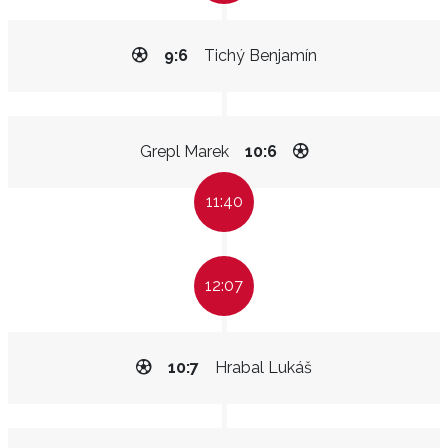
9:6
Tichý Benjamín
Grepl Marek
10:6
11:40
12:07
10:7
Hrabal Lukáš