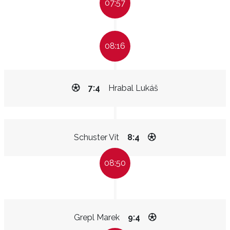
07:57
08:16
7:4
Hrabal Lukáš
Schuster Vít
8:4
08:50
Grepl Marek
9:4