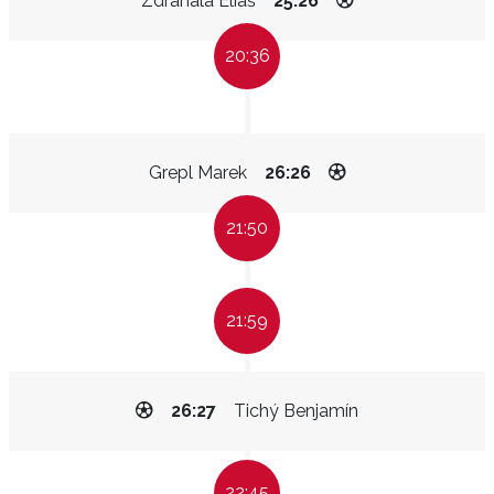
Zdráhala Eliáš
25:26
20:36
Grepl Marek
26:26
21:50
21:59
26:27
Tichý Benjamín
22:45