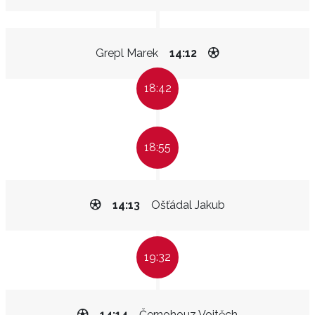
Grepl Marek
14:12
18:42
18:55
14:13
Ošťádal Jakub
19:32
14:14
Černohouz Vojtěch