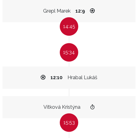
Grepl Marek
12:9
14:45
15:34
12:10
Hrabal Lukáš
Vítková Kristýna
15:53