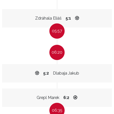
Zdráhala Eliáš
5:1
05:57
06:20
5:2
Dlabaja Jakub
Grepl Marek
6:2
06:35