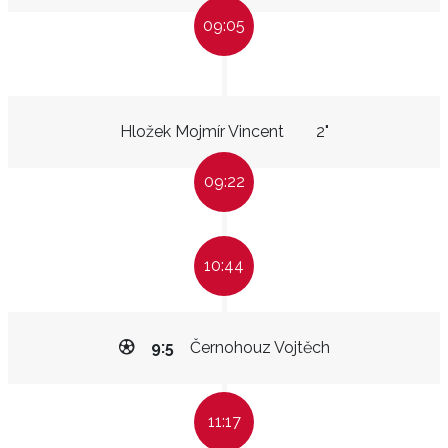
09:05
Hložek Mojmír Vincent
2"
09:22
10:44
9:5
Černohouz Vojtěch
11:17