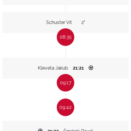
Schuster Vít
2"
08:35
Kleveta Jakub
21:21
09:17
09:42