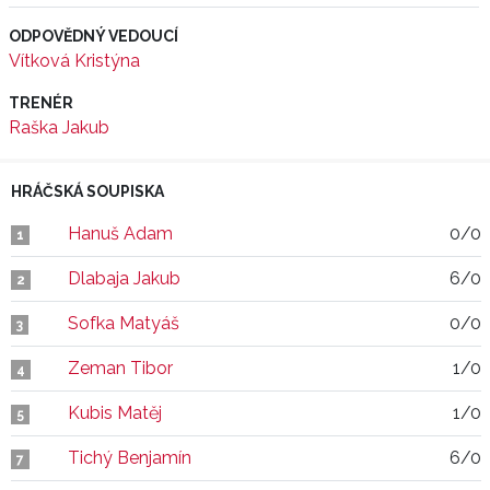
ODPOVĚDNÝ VEDOUCÍ
Vítková Kristýna
TRENÉR
Raška Jakub
HRÁČSKÁ SOUPISKA
Hanuš Adam
0/0
1
Dlabaja Jakub
6/0
2
Sofka Matyáš
0/0
3
Zeman Tibor
1/0
4
Kubis Matěj
1/0
5
Tichý Benjamín
6/0
7