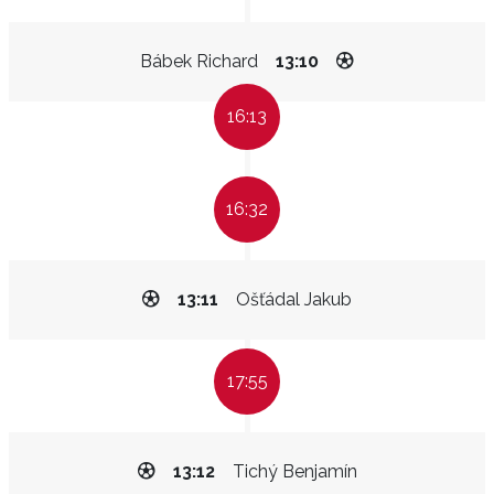
Bábek Richard
13:10
16:13
16:32
13:11
Ošťádal Jakub
17:55
13:12
Tichý Benjamín