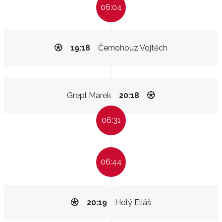
06:04
19:18
Černohouz Vojtěch
Grepl Marek
20:18
06:31
06:44
20:19
Holý Eliáš