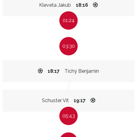
Kleveta Jakub
18:16
01:24
03:30
18:17
Tichý Benjamín
Schuster Vít
19:17
05:43