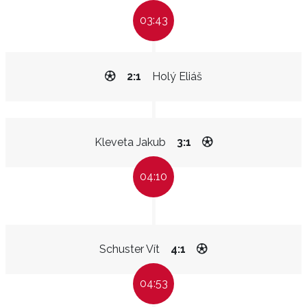
03:43
2:1
Holý Eliáš
Kleveta Jakub
3:1
04:10
Schuster Vít
4:1
04:53