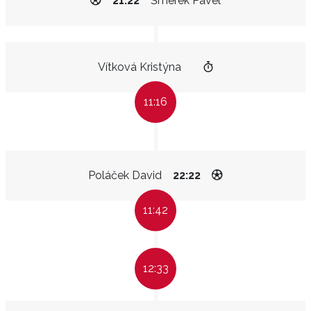
21:22
Šmérek Pavel
Vítková Kristýna
11:16
Poláček David
22:22
11:42
12:33