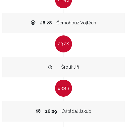
26:28
Černohouz Vojtěch
23:28
Šrotíř Jiří
23:43
26:29
Ošťádal Jakub