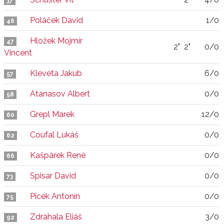
37
Poláček David
1/0
46
Hložek Mojmír
47
2"
2"
0/0
Vincent
Kleveta Jakub
6/0
57
Atanasov Albert
0/0
58
Grepl Marek
12/0
60
Coufal Lukáš
0/0
62
Kašpárek René
0/0
66
Spisar David
0/0
73
Picek Antonín
0/0
75
Zdráhala Eliáš
3/0
92