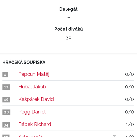
Delegát
–
Počet diváků
30
HRÁČSKÁ SOUPISKA
Papcun Matěj
0/0
1
Hubál Jakub
0/0
12
Kašpárek David
0/0
16
Pegg Daniel
0/0
28
Bábek Richard
1/0
34
Schuster Vít
2"
4/0