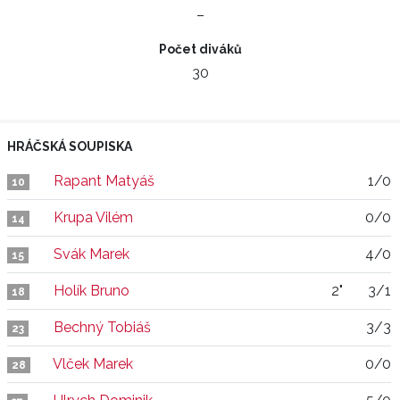
–
Počet diváků
30
HRÁČSKÁ SOUPISKA
Rapant Matyáš
1/0
10
Krupa Vilém
0/0
14
Svák Marek
4/0
15
Holík Bruno
2"
3/1
18
Bechný Tobiáš
3/3
23
Vlček Marek
0/0
28