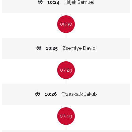
10:24
Hájek Samuel
05:30
10:25
Zsemlye David
07:29
10:26
Trzaskalík Jakub
07:49