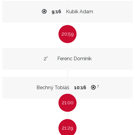
9:16
Kubík Adam
20:59
2"
Ferenc Dominik
7
Bechný Tobiáš
10:16
21:00
21:29