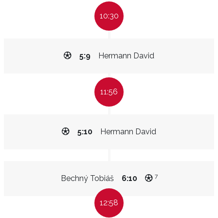
10:30
5:9
Hermann David
11:56
5:10
Hermann David
7
Bechný Tobiáš
6:10
12:58