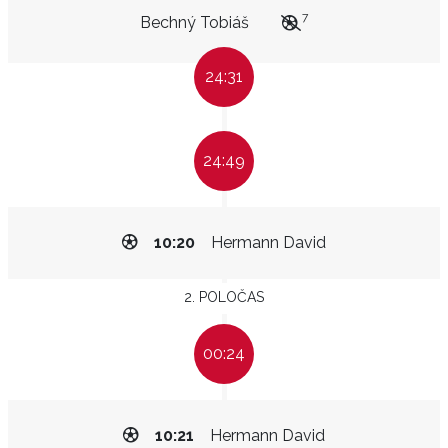
7
Bechný Tobiáš
24:31
24:49
10:20
Hermann David
2. POLOČAS
00:24
10:21
Hermann David