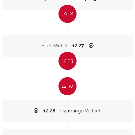
10:18
Bílek Michal
12:27
12:03
12:30
12:28
Czafrango Vojtěch