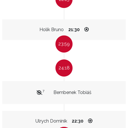
Holík Bruno
21:30
23:59
24:18
7
Bembenek Tobiáš
Ulrych Dominik
22:30