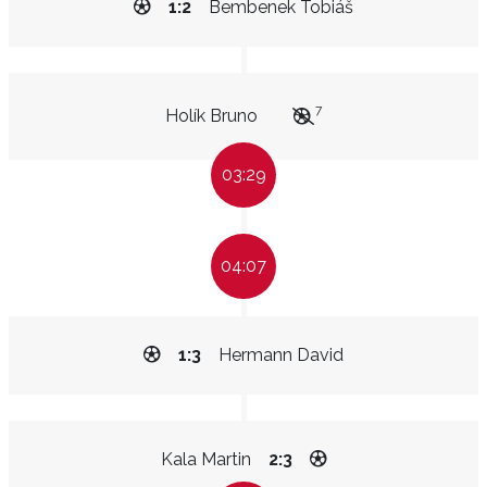
1:2
Bembenek Tobiáš
7
Holík Bruno
03:29
04:07
1:3
Hermann David
Kala Martin
2:3