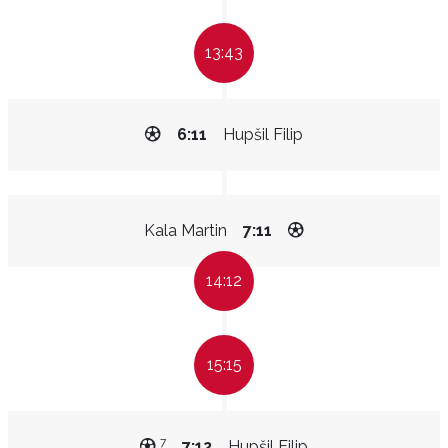
13:43
6:11
Hupšil Filip
Kala Martin
7:11
14:12
15:15
7
7:12
Hupšil Filip