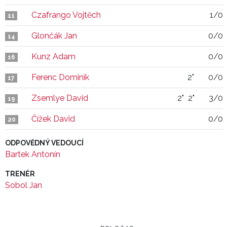
Czafrango Vojtěch
1/0
11
Glončák Jan
0/0
14
Kunz Adam
0/0
16
Ferenc Dominik
2"
0/0
17
Zsemlye David
2"
2"
3/0
19
Čížek David
0/0
20
ODPOVĚDNÝ VEDOUCÍ
Bartek Antonín
TRENÉR
Sobol Jan