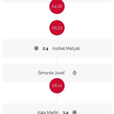
04:26
05:33
2:4
Korbel Matyáš
Šimurda Josef
06:01
Kala Martin
3:4