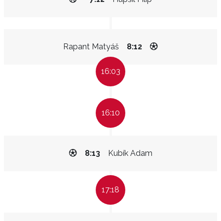
Rapant Matyáš
8:12
16:03
16:10
8:13
Kubík Adam
17:18