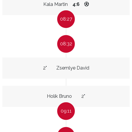
Kala Martin
4:6
08:27
08:32
2"
Zsemlye David
Holík Bruno
2"
09:11