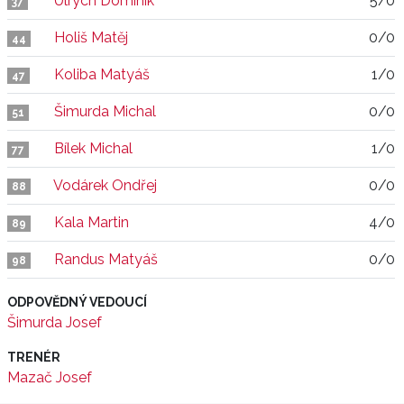
Ulrych Dominik
5/0
37
Holiš Matěj
0/0
44
Koliba Matyáš
1/0
47
Šimurda Michal
0/0
51
Bílek Michal
1/0
77
Vodárek Ondřej
0/0
88
Kala Martin
4/0
89
Randus Matyáš
0/0
98
ODPOVĚDNÝ VEDOUCÍ
Šimurda Josef
TRENÉR
Mazač Josef