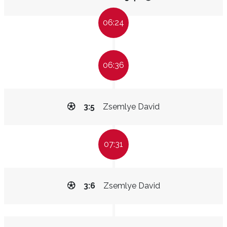
06:24
06:36
3:5
Zsemlye David
07:31
3:6
Zsemlye David