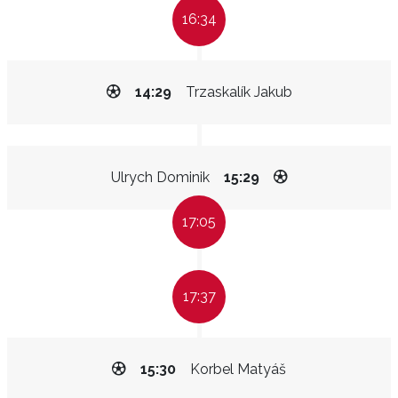
16:34
14:29
Trzaskalík Jakub
Ulrych Dominik
15:29
17:05
17:37
15:30
Korbel Matyáš