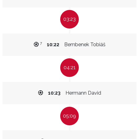
03:23
7
10:22
Bembenek Tobiáš
04:21
10:23
Hermann David
05:09