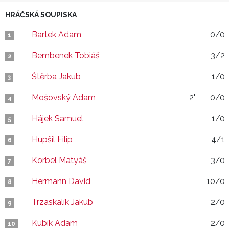
HRÁČSKÁ SOUPISKA
Bartek Adam
0/0
1
Bembenek Tobiáš
3/2
2
Štěrba Jakub
1/0
3
Mošovský Adam
2"
0/0
4
Hájek Samuel
1/0
5
Hupšil Filip
4/1
6
Korbel Matyáš
3/0
7
Hermann David
10/0
8
Trzaskalík Jakub
2/0
9
Kubík Adam
2/0
10