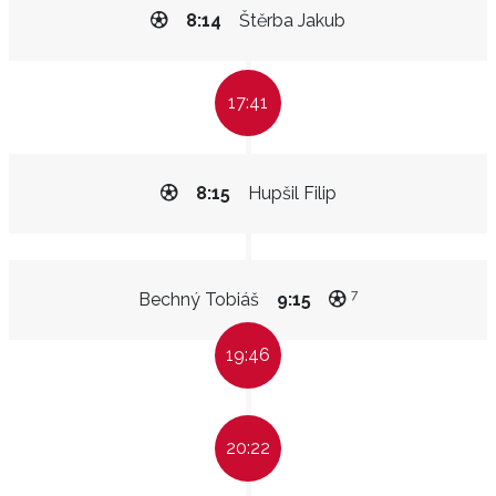
8:14
Štěrba Jakub
17:41
8:15
Hupšil Filip
7
Bechný Tobiáš
9:15
19:46
20:22