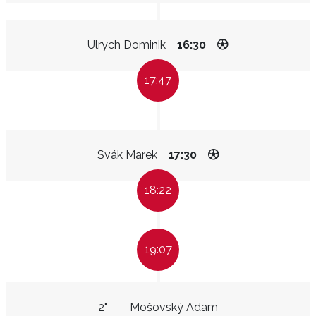
Ulrych Dominik
16:30
17:47
Svák Marek
17:30
18:22
19:07
2"
Mošovský Adam