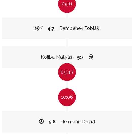
09:11
7
4:7
Bembenek Tobiáš
Koliba Matyáš
5:7
09:43
10:06
5:8
Hermann David