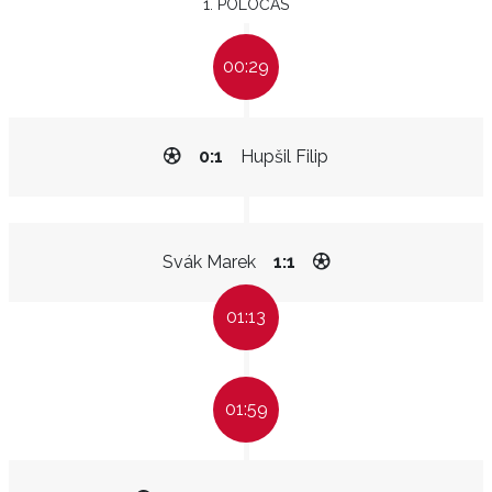
1. POLOČAS
00:29
0:1
Hupšil Filip
Svák Marek
1:1
01:13
01:59