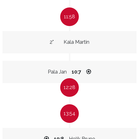
11:58
2"
Kala Martin
Pala Jan
10:7
12:28
13:54
10:8
Holík Bruno