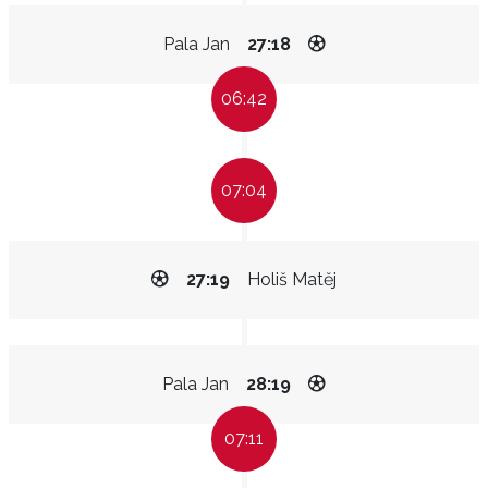
Pala Jan
27:18
06:42
07:04
27:19
Holiš Matěj
Pala Jan
28:19
07:11