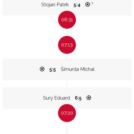
7
Stojan Patrik
5:4
06:31
07:13
5:5
Šimurda Michal
Surý Eduard
6:5
07:20