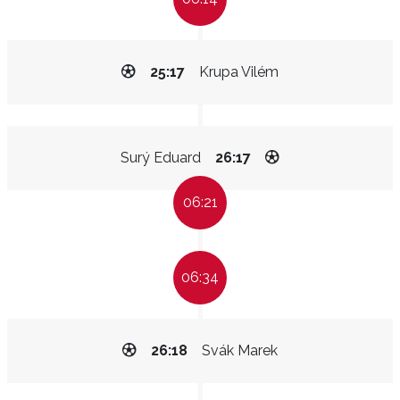
25:17
Krupa Vilém
Surý Eduard
26:17
06:21
06:34
26:18
Svák Marek