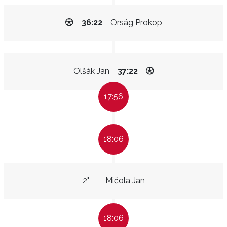
36:22
Orság Prokop
Olšák Jan
37:22
17:56
18:06
2"
Mičola Jan
18:06