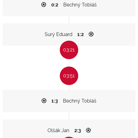
0:2
Bechný Tobiáš
Surý Eduard
1:2
03:21
03:51
1:3
Bechný Tobiáš
Olšák Jan
2:3