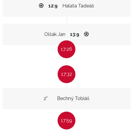
12:9
Halata Tadeáš
Olšák Jan
13:9
17:26
17:32
2"
Bechný Tobiáš
17:59