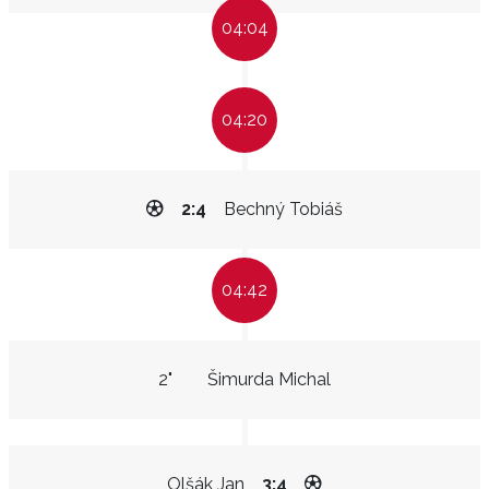
04:04
04:20
2:4
Bechný Tobiáš
04:42
2"
Šimurda Michal
Olšák Jan
3:4