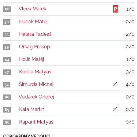
Vlček Marek
1/0
28
Hudák Matěj
0/0
30
Halata Tadeáš
2/0
35
Orság Prokop
2/0
39
Holiš Matěj
1/0
44
Koliba Matyáš
3/0
47
Šimurda Michal
2"
4/0
51
Vodárek Ondřej
0/0
88
Kala Martin
2"
0/0
89
Rapant Matyáš
0/0
98
ODPOVĚDNÝ VEDOUCÍ