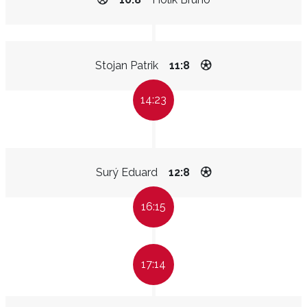
Stojan Patrik
11:8
14:23
Surý Eduard
12:8
16:15
17:14