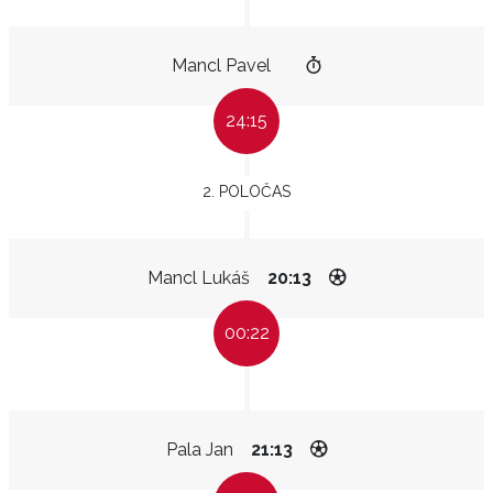
Mancl Pavel
24:15
2. POLOČAS
Mancl Lukáš
20:13
00:22
Pala Jan
21:13