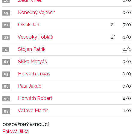
Zedník Petr
0/0
15
Konečný Vojtěch
0/0
19
Olšák Jan
2"
7/0
22
Veselský Tobiáš
2"
1/0
23
Stojan Patrik
4/1
31
Šiška Matyáš
0/0
61
Horváth Lukáš
0/0
65
Pala Jakub
0/0
88
Horváth Robert
4/0
95
Votava Martin
1/0
99
ODPOVĚDNÝ VEDOUCÍ
Palová Jitka