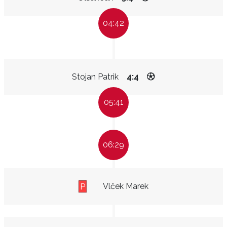
04:42
Stojan Patrik
4:4
05:41
06:29
Vlček Marek
P