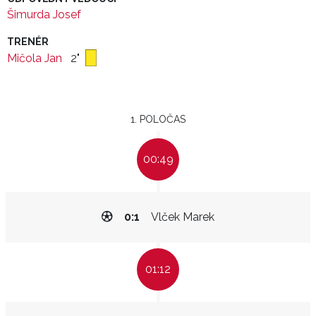
Šimurda Josef
TRENÉR
Mičola Jan
2"
1. POLOČAS
00:49
0:1
Vlček Marek
01:12