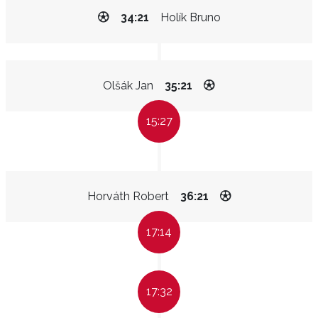
34:21
Holík Bruno
Olšák Jan
35:21
15:27
Horváth Robert
36:21
17:14
17:32