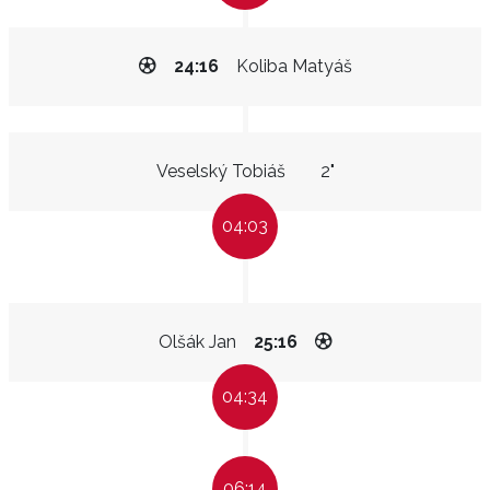
24:16
Koliba Matyáš
Veselský Tobiáš
2"
04:03
Olšák Jan
25:16
04:34
06:14