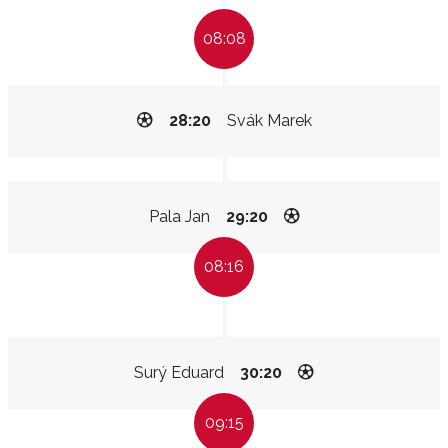
08:08
28:20
Svák Marek
Pala Jan
29:20
08:16
Surý Eduard
30:20
09:15