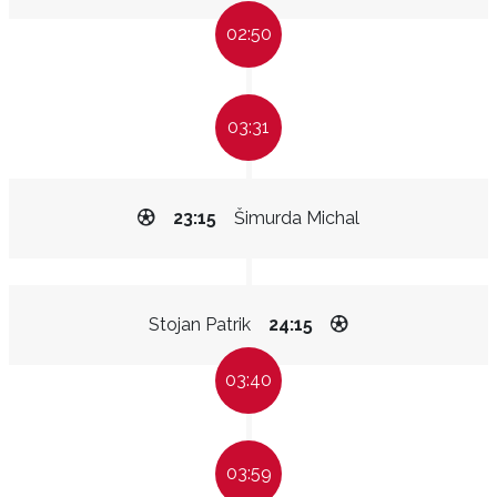
02:50
03:31
23:15
Šimurda Michal
Stojan Patrik
24:15
03:40
03:59