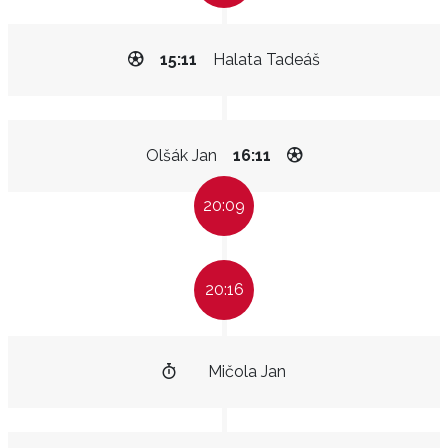
15:11
Halata Tadeáš
Olšák Jan
16:11
20:09
20:16
Mičola Jan