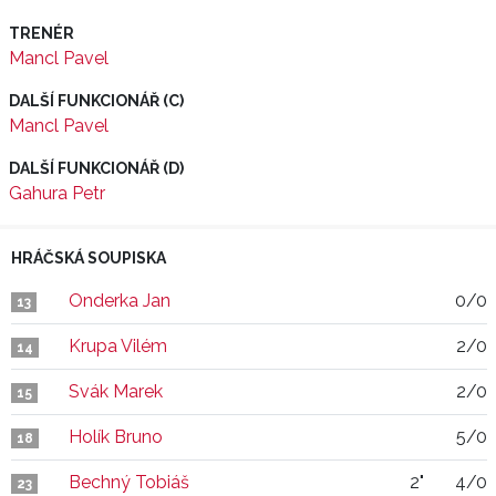
TRENÉR
Mancl Pavel
DALŠÍ FUNKCIONÁŘ (C)
Mancl Pavel
DALŠÍ FUNKCIONÁŘ (D)
Gahura Petr
HRÁČSKÁ SOUPISKA
Onderka Jan
0/0
13
Krupa Vilém
2/0
14
Svák Marek
2/0
15
Holík Bruno
5/0
18
Bechný Tobiáš
2"
4/0
23