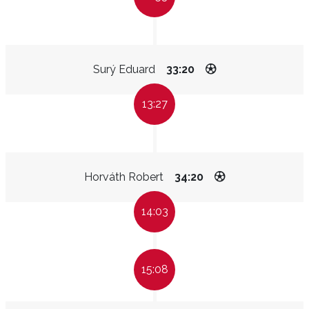
Surý Eduard
33:20
13:27
Horváth Robert
34:20
14:03
15:08