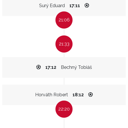
Surý Eduard
17:11
21:06
21:33
17:12
Bechný Tobiáš
Horváth Robert
18:12
22:20