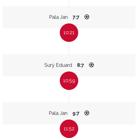
Pala Jan
7:7
10:21
Surý Eduard
8:7
10:59
Pala Jan
9:7
11:52