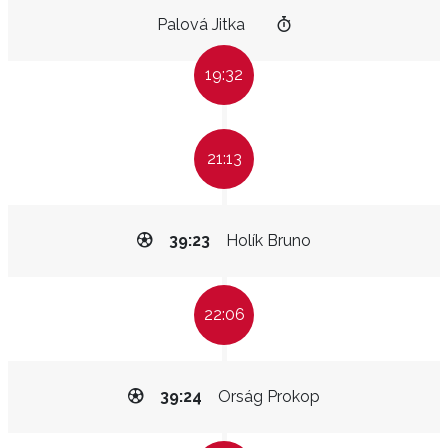
Palová Jitka
19:32
21:13
39:23
Holík Bruno
22:06
39:24
Orság Prokop