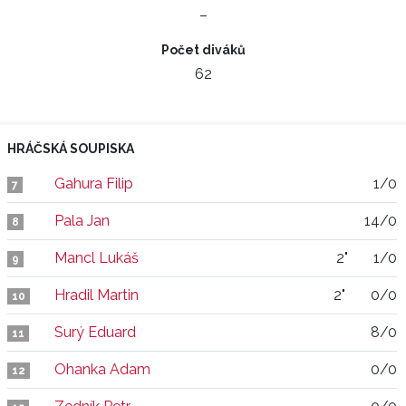
–
Počet diváků
62
HRÁČSKÁ SOUPISKA
Gahura Filip
1/0
7
Pala Jan
14/0
8
Mancl Lukáš
2"
1/0
9
Hradil Martin
2"
0/0
10
Surý Eduard
8/0
11
Ohanka Adam
0/0
12