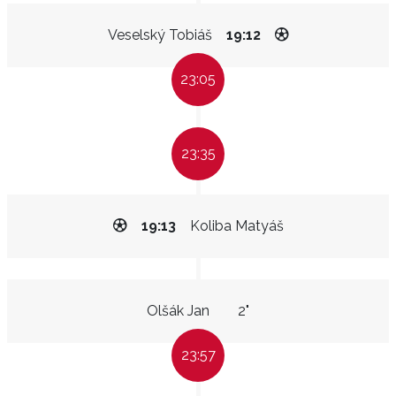
Veselský Tobiáš
19:12
23:05
23:35
19:13
Koliba Matyáš
Olšák Jan
2"
23:57