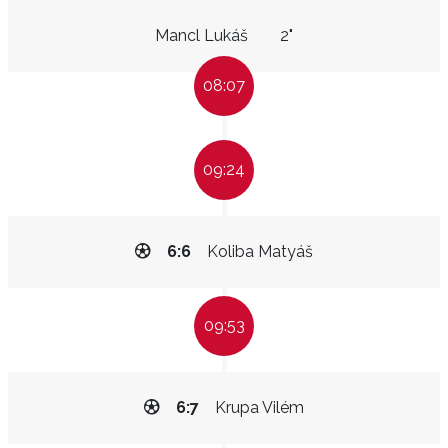
Mancl Lukáš
2"
08:07
09:24
6:6
Koliba Matyáš
09:53
6:7
Krupa Vilém