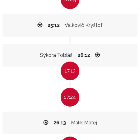
25:12
Valkovič Kryštof
Sýkora Tobiáš
26:12
17:13
17:24
26:13
Malík Matěj