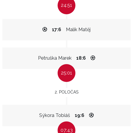
24:51
17:6
Malík Matěj
Petruška Marek
18:6
25:01
2. POLOČAS
Sýkora Tobiáš
19:6
07:43