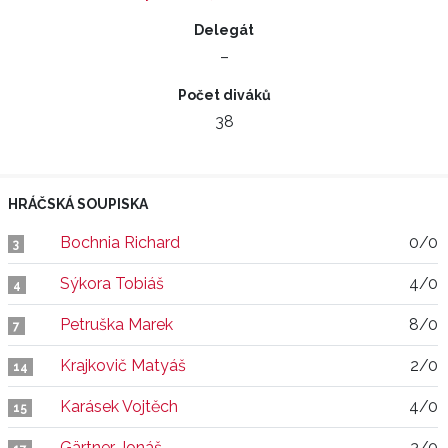
Delegát
–
Počet diváků
38
HRÁČSKÁ SOUPISKA
Bochnia Richard
0/0
3
Sýkora Tobiáš
4/0
4
Petruška Marek
8/0
7
Krajkovič Matyáš
2/0
14
Karásek Vojtěch
4/0
15
Gärtner Jonáš
3/0