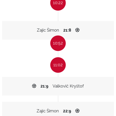
10:22
Zajíc Šimon
21:8
10:52
11:02
21:9
Valkovič Kryštof
Zajíc Šimon
22:9