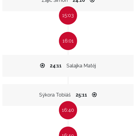
Zajíc Šimon
24:10
15:03
16:01
24:11
Salajka Matěj
Sýkora Tobiáš
25:11
16:40
16:49