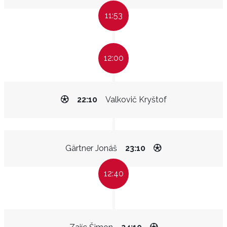
11:53
12:00
22:10
Valkovič Kryštof
Gärtner Jonáš
23:10
12:40