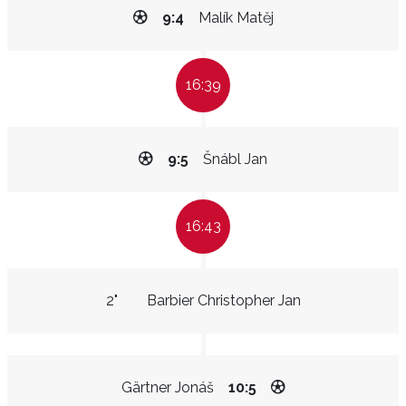
9:4
Malík Matěj
16:39
9:5
Šnábl Jan
16:43
2"
Barbier Christopher Jan
Gärtner Jonáš
10:5