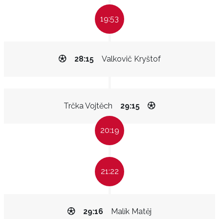
19:53
28:15
Valkovič Kryštof
Trčka Vojtěch
29:15
20:19
21:22
29:16
Malík Matěj