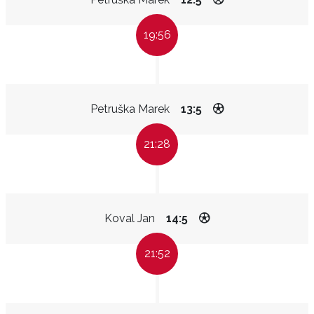
19:56
Petruška Marek
13:5
21:28
Koval Jan
14:5
21:52