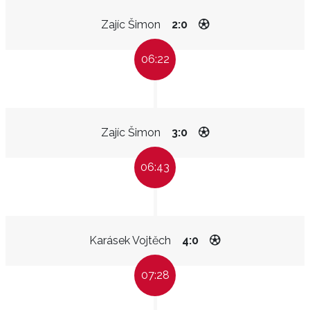
Zajíc Šimon
2:0
06:22
Zajíc Šimon
3:0
06:43
Karásek Vojtěch
4:0
07:28