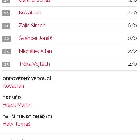
17
Koval Jan
1/0
18
Zajíc Šimon
6/0
21
Švancer Jonáš
0/0
22
Michálek Allan
2/2
24
Trčka Vojtěch
2/0
25
ODPOVĚDNÝ VEDOUCÍ
Koval Ian
TRENÉR
Hradil Martin
DALŠÍ FUNKCIONÁŘ (C)
Holý Tomáš