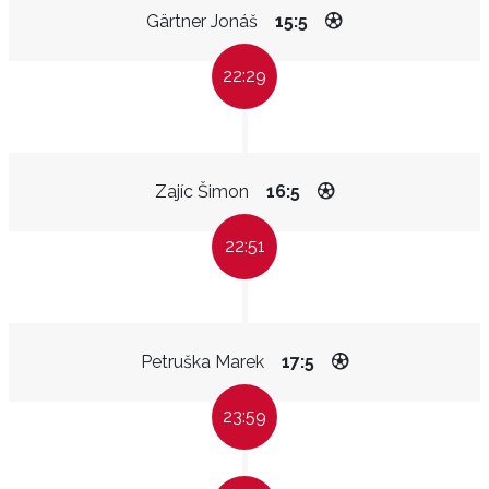
Gärtner Jonáš
15:5
22:29
Zajíc Šimon
16:5
22:51
Petruška Marek
17:5
23:59