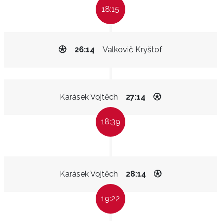
18:15
26:14
Valkovič Kryštof
Karásek Vojtěch
27:14
18:39
Karásek Vojtěch
28:14
19:22