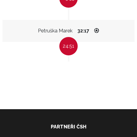
Petruška Marek
32:17
24:51
PARTNEŘI ČSH