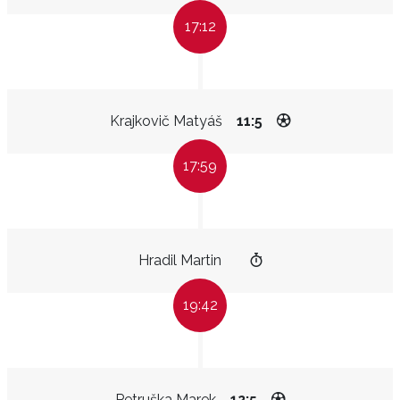
17:12
Krajkovič Matyáš
11:5
17:59
Hradil Martin
19:42
Petruška Marek
12:5