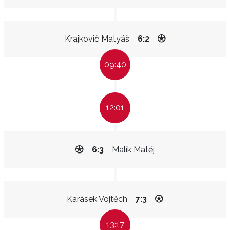
Krajkovič Matyáš
6:2
09:40
12:01
6:3
Malík Matěj
Karásek Vojtěch
7:3
13:17