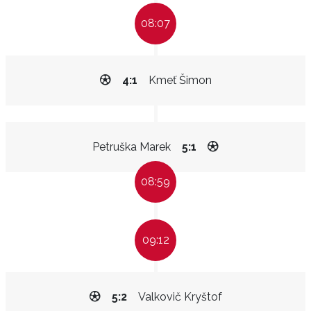
08:07
4:1
Kmeť Šimon
Petruška Marek
5:1
08:59
09:12
5:2
Valkovič Kryštof