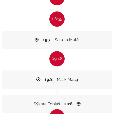
08:55
19:7
Salajka Matěj
09:48
19:8
Malík Matěj
Sýkora Tobiáš
20:8