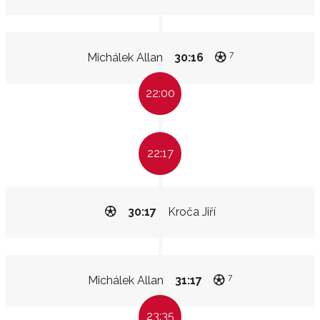
7
Michálek Allan
30:16
22:00
22:17
30:17
Kroča Jiří
7
Michálek Allan
31:17
23:35