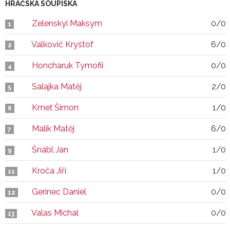
HRÁČSKÁ SOUPISKA
Zelenskyi Maksym
0/0
1
Valkovič Kryštof
6/0
2
Honcharuk Tymofii
0/0
4
Salajka Matěj
2/0
5
Kmeť Šimon
1/0
6
Malík Matěj
6/0
7
Šnábl Jan
1/0
9
Kroča Jiří
1/0
11
Gerinec Daniel
0/0
12
Valas Michal
0/0
13