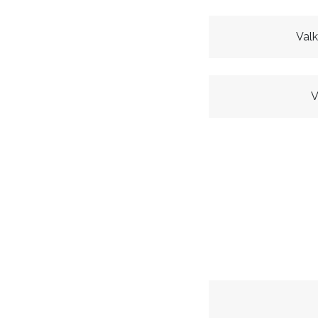
Valk
V