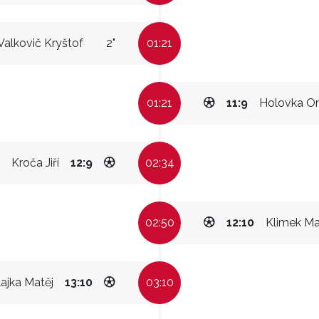
Valkovič Kryštof
2"
01:21
01:21
11:9
Holovka On
Kroča Jiří
12:9
02:34
02:50
12:10
Klimek M
lajka Matěj
13:10
03:10