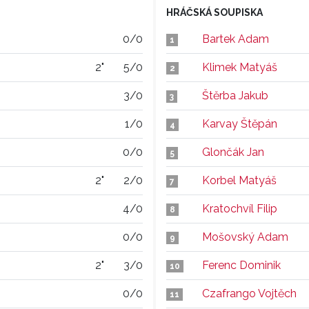
HRÁČSKÁ SOUPISKA
0/0
Bartek Adam
1
2"
5/0
Klimek Matyáš
2
3/0
Štěrba Jakub
3
1/0
Karvay Štěpán
4
0/0
Glončák Jan
5
2"
2/0
Korbel Matyáš
7
4/0
Kratochvíl Filip
8
0/0
Mošovský Adam
9
2"
3/0
Ferenc Dominik
10
0/0
Czafrango Vojtěch
11