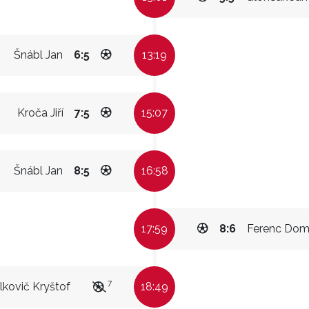
Šnábl Jan
6:5
13:19
Kroča Jiří
7:5
15:07
Šnábl Jan
8:5
16:58
17:59
8:6
Ferenc Domi
7
lkovič Kryštof
18:49