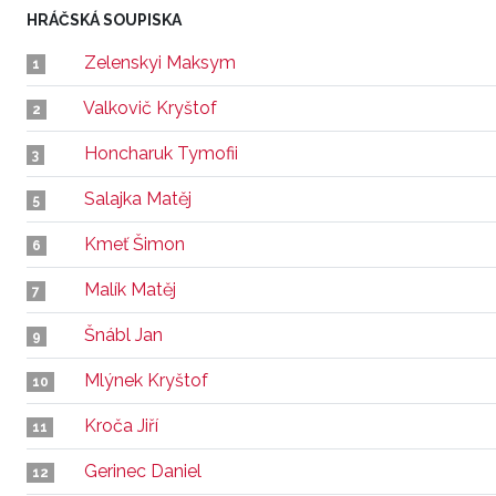
HRÁČSKÁ SOUPISKA
Zelenskyi Maksym
1
Valkovič Kryštof
2
Honcharuk Tymofii
3
Salajka Matěj
5
Kmeť Šimon
6
Malík Matěj
7
Šnábl Jan
9
Mlýnek Kryštof
10
Kroča Jiří
11
Gerinec Daniel
12