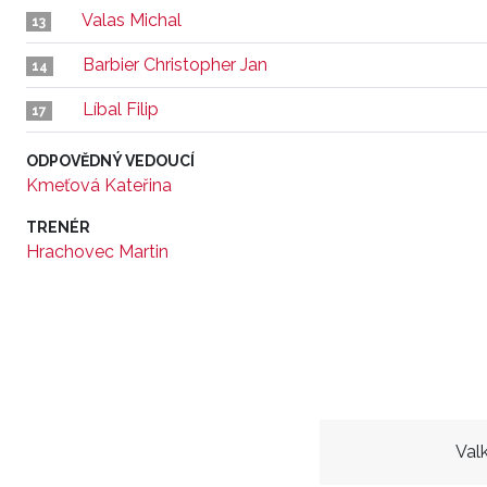
Valas Michal
13
Barbier Christopher Jan
14
Líbal Filip
17
ODPOVĚDNÝ VEDOUCÍ
Kmeťová Kateřina
TRENÉR
Hrachovec Martin
Val