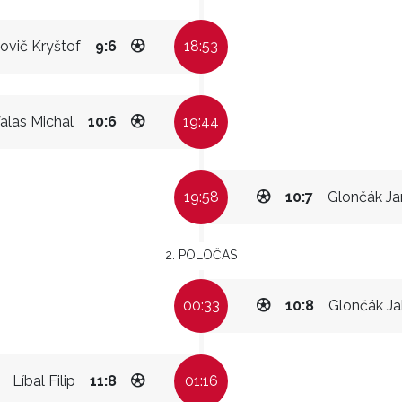
ovič Kryštof
9:6
18:53
alas Michal
10:6
19:44
19:58
10:7
Glončák Ja
2. POLOČAS
00:33
10:8
Glončák J
Líbal Filip
11:8
01:16