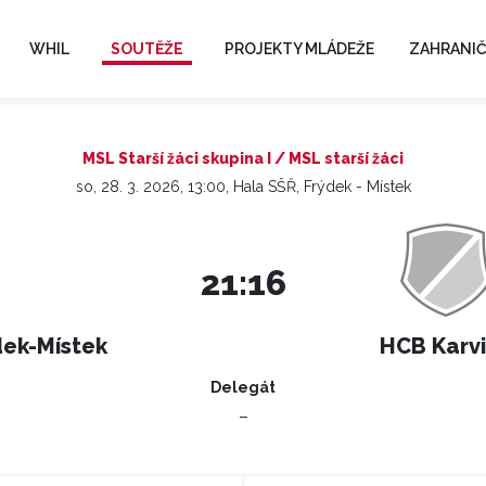
WHIL
SOUTĚŽE
PROJEKTY MLÁDEŽE
ZAHRANIČ
MSL Starší žáci skupina I / MSL starší žáci
so, 28. 3. 2026, 13:00, Hala SŠŘ, Frýdek - Místek
21:16
dek-Místek
HCB Karv
Delegát
–