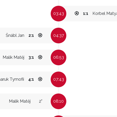
03:43
1:1
Korbel Maty
Šnábl Jan
2:1
04:37
Malík Matěj
3:1
06:53
aruk Tymofii
4:1
07:43
Malík Matěj
2"
08:10