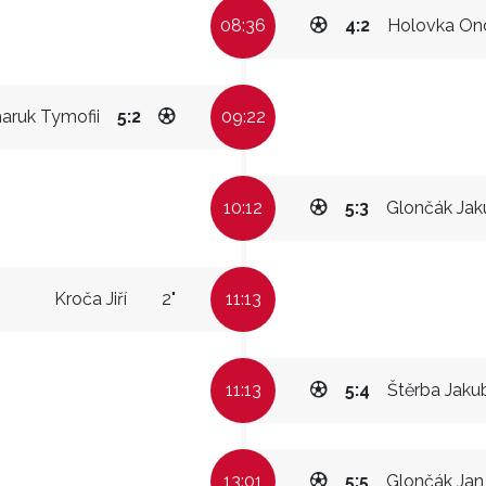
08:36
4:2
Holovka On
aruk Tymofii
5:2
09:22
10:12
5:3
Glončák Jak
Kroča Jiří
2"
11:13
11:13
5:4
Štěrba Jaku
13:01
5:5
Glončák Jan