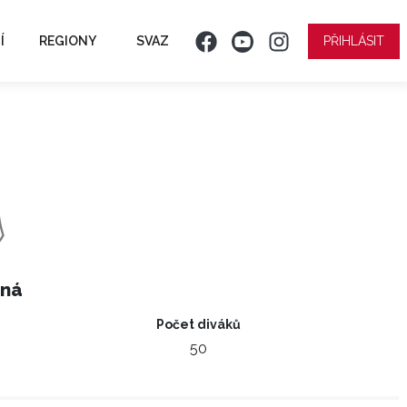
Í
REGIONY
SVAZ
PŘIHLÁSIT
iná
Počet diváků
50