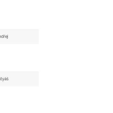
dřej
atyáš