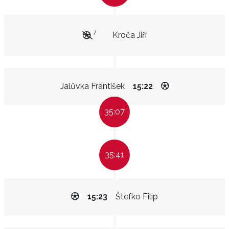
7
Kroča Jiří
Jalůvka František
15:22
35:07
35:41
15:23
Štefko Filip