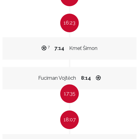
16:23
7
7:14
Kmeť Šimon
Fuciman Vojtěch
8:14
17:35
18:07