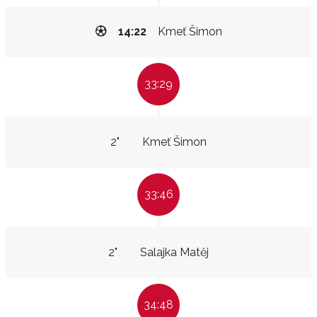
14:22
Kmeť Šimon
33:29
2"
Kmeť Šimon
33:46
2"
Salajka Matěj
34:48