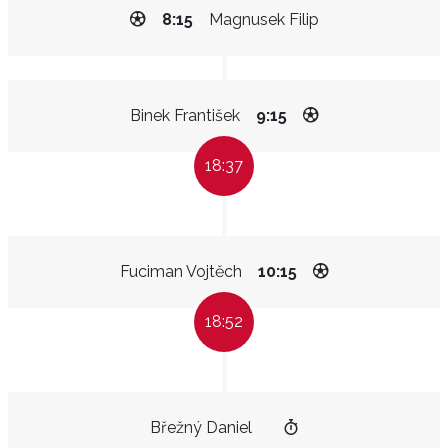
8:15
Magnusek Filip
Binek František
9:15
18:37
Fuciman Vojtěch
10:15
18:52
Břežný Daniel