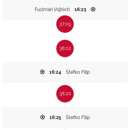
Fuciman Vojtěch
16:23
37:09
38:02
16:24
Štefko Filip
38:20
16:25
Štefko Filip