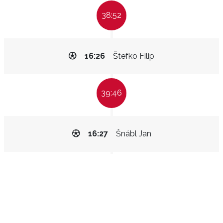
38:52
16:26
Štefko Filip
39:46
16:27
Šnábl Jan