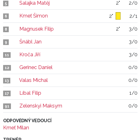
Salajka Matěj
2"
2/0
5
Kmeť Šimon
2"
2/1
6
Magnusek Filip
2"
3/0
8
Šnábl Jan
3/0
9
Kroča Jiří
3/0
11
Gerinec Daniel
0/0
12
Valas Michal
0/0
13
Líbal Filip
1/0
17
Zelenskyi Maksym
0/0
91
ODPOVĚDNÝ VEDOUCÍ
Kmeť Milan
TRENÉR