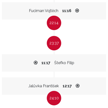
Fuciman Vojtěch
11:16
22:14
23:37
11:17
Štefko Filip
Jalůvka František
12:17
24:10