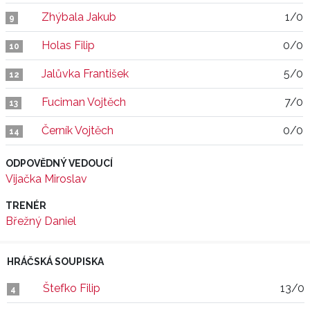
Zhýbala Jakub
1/0
9
Holas Filip
0/0
10
Jalůvka František
5/0
12
Fuciman Vojtěch
7/0
13
Černík Vojtěch
0/0
14
ODPOVĚDNÝ VEDOUCÍ
Vijačka Miroslav
TRENÉR
Břežný Daniel
HRÁČSKÁ SOUPISKA
Štefko Filip
13/0
4