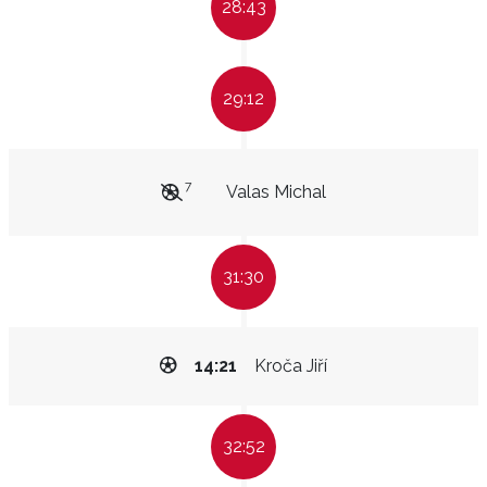
28:43
29:12
7
Valas Michal
31:30
14:21
Kroča Jiří
32:52