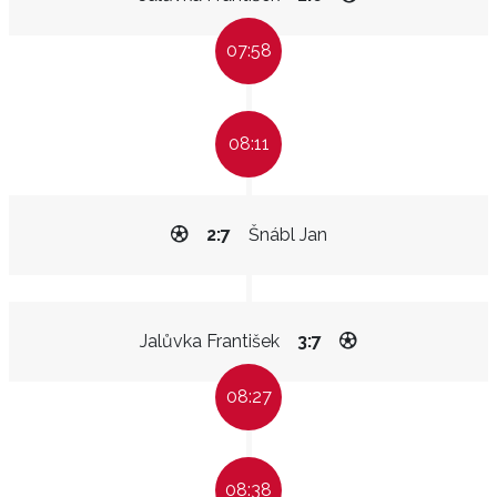
07:58
08:11
2:7
Šnábl Jan
Jalůvka František
3:7
08:27
08:38