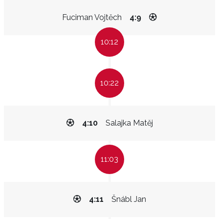
Fuciman Vojtěch
4:9
10:12
10:22
4:10
Salajka Matěj
11:03
4:11
Šnábl Jan