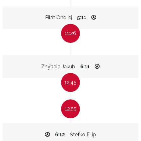
Pilát Ondřej
5:11
11:26
Zhýbala Jakub
6:11
12:45
12:55
6:12
Štefko Filip