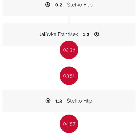
0:2
Štefko Filip
Jalůvka František
1:2
02:36
03:51
1:3
Štefko Filip
04:57