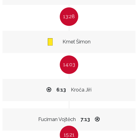
13:28
Kmeť Šimon
14:03
6:13
Kroča Jiří
Fuciman Vojtěch
7:13
15:21