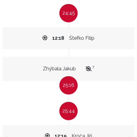
24:45
12:18
Štefko Filip
7
Zhýbala Jakub
25:16
25:44
12:19
Kroča Jiří