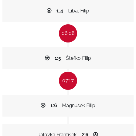
1:4
Líbal Filip
06:08
1:5
Štefko Filip
07:17
1:6
Magnusek Filip
Jalůvka František
2:6