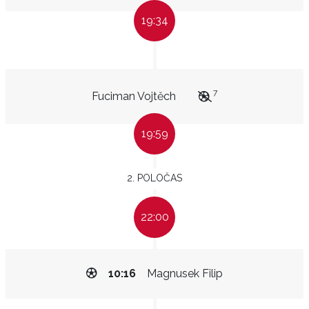
19:34
7
Fuciman Vojtěch
19:59
2. POLOČAS
22:00
10:16
Magnusek Filip