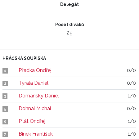
Delegát
–
Počet diváků
29
HRÁČSKÁ SOUPISKA
Přadka Ondřej
0/0
1
Tyrala Daniel
0/0
2
Domanský Daniel
1/0
3
Dohnal Michal
0/0
5
Pilát Ondřej
1/0
6
Binek František
1/0
7