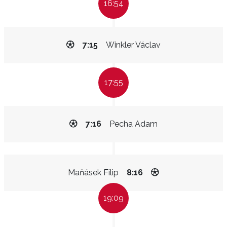
16:54
7:15
Winkler Václav
17:55
7:16
Pecha Adam
Maňásek Filip
8:16
19:09