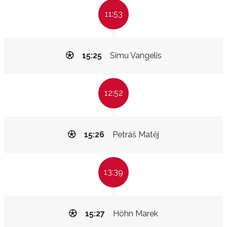
11:53
15:25
Simu Vangelis
12:52
15:26
Petráš Matěj
13:39
15:27
Höhn Marek