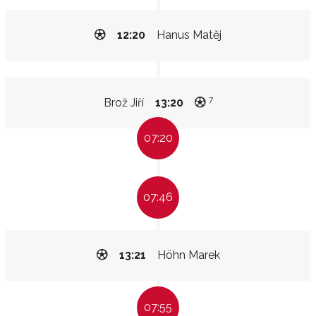
12:20
Hanus Matěj
7
Brož Jiří
13:20
07:20
07:46
13:21
Höhn Marek
07:55