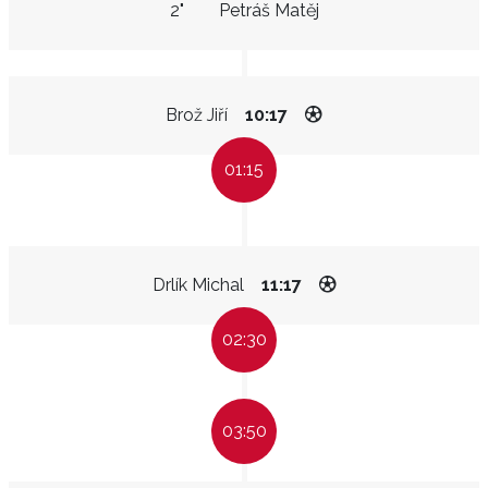
2"
Petráš Matěj
Brož Jiří
10:17
01:15
Drlík Michal
11:17
02:30
03:50