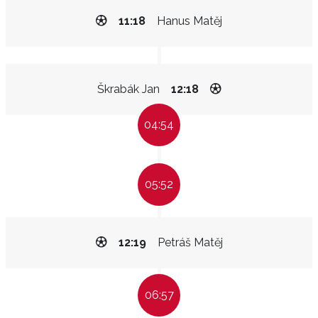
11:18
Hanus Matěj
Škrabák Jan
12:18
04:54
05:52
12:19
Petráš Matěj
06:57