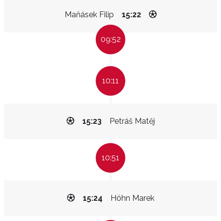
Maňásek Filip
15:22
09:52
10:11
15:23
Petráš Matěj
10:51
15:24
Höhn Marek