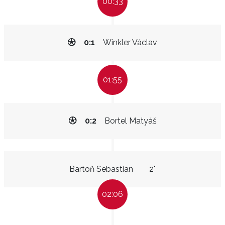
00:33
0:1
Winkler Václav
01:55
0:2
Bortel Matyáš
Bartoň Sebastian
2"
02:06