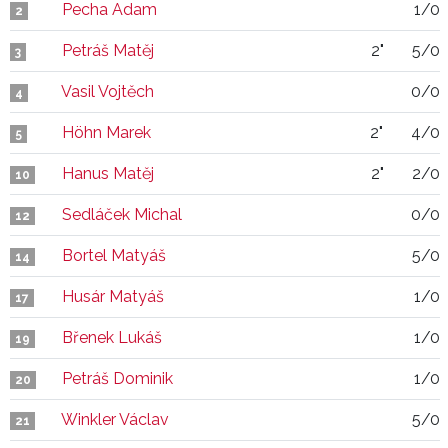
Pecha Adam
1/0
2
Petráš Matěj
2"
5/0
3
Vasil Vojtěch
0/0
4
Höhn Marek
2"
4/0
5
Hanus Matěj
2"
2/0
10
Sedláček Michal
0/0
12
Bortel Matyáš
5/0
14
Husár Matyáš
1/0
17
Břenek Lukáš
1/0
19
Petráš Dominik
1/0
20
Winkler Václav
5/0
21