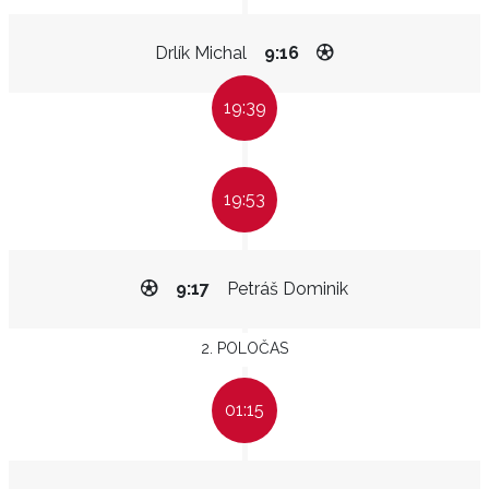
Drlík Michal
9:16
19:39
19:53
9:17
Petráš Dominik
2. POLOČAS
01:15