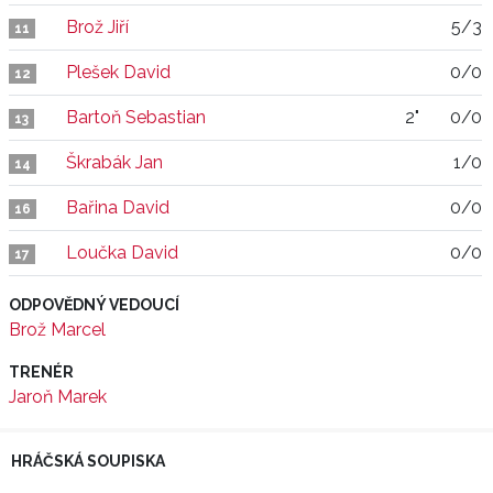
Brož Jiří
5/3
11
Plešek David
0/0
12
Bartoň Sebastian
2"
0/0
13
Škrabák Jan
1/0
14
Bařina David
0/0
16
Loučka David
0/0
17
ODPOVĚDNÝ VEDOUCÍ
Brož Marcel
TRENÉR
Jaroň Marek
HRÁČSKÁ SOUPISKA