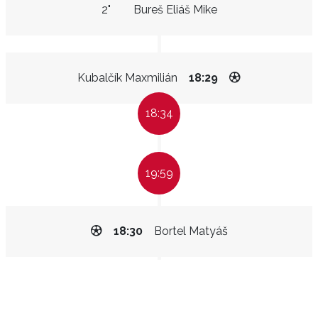
2"
Bureš Eliáš Mike
Kubalčík Maxmilián
18:29
18:34
19:59
18:30
Bortel Matyáš