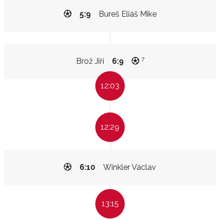
5:9
Bureš Eliáš Mike
7
Brož Jiří
6:9
12:03
12:29
6:10
Winkler Václav
13:15