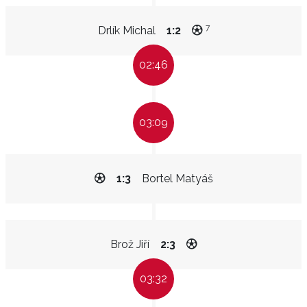
7
Drlík Michal
1:2
02:46
03:09
1:3
Bortel Matyáš
Brož Jiří
2:3
03:32