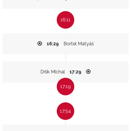
16:11
16:29
Bortel Matyáš
Drlík Michal
17:29
17:19
17:54