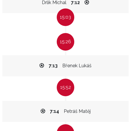
Drlík Michal
7:12
15:03
15:26
7:13
Břenek Lukáš
15:52
7:14
Petráš Matěj