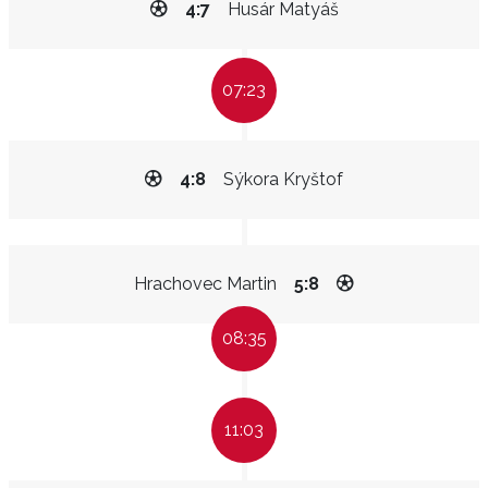
4:7
Husár Matyáš
07:23
4:8
Sýkora Kryštof
Hrachovec Martin
5:8
08:35
11:03