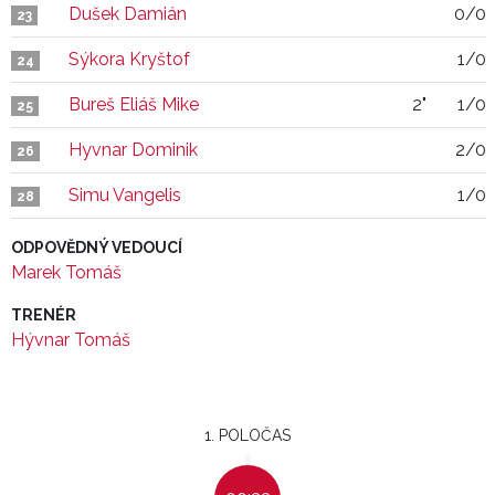
Dušek Damián
0/0
23
Sýkora Kryštof
1/0
24
Bureš Eliáš Mike
2"
1/0
25
Hyvnar Dominik
2/0
26
Simu Vangelis
1/0
28
ODPOVĚDNÝ VEDOUCÍ
Marek Tomáš
TRENÉR
Hývnar Tomáš
1. POLOČAS