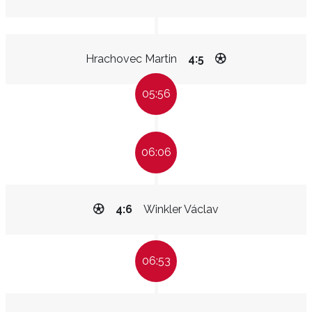
Hrachovec Martin
4:5
05:56
06:06
4:6
Winkler Václav
06:53