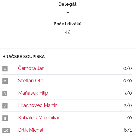
Delegát
–
Počet diváků
42
HRÁČSKÁ SOUPISKA
Černota Jan
0/0
1
Steffan Ota
0/0
2
Maňásek Filip
3/0
3
Hrachovec Martin
2/0
7
Kubalčík Maxmilián
1/0
9
Drlík Michal
6/1
10