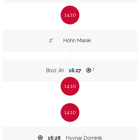
14:10
2"
Höhn Marek
7
Brož Jiří
16:27
14:10
14:10
16:28
Hyvnar Dominik