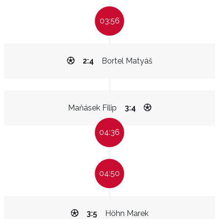
03:56
2:4
Bortel Matyáš
Maňásek Filip
3:4
04:36
04:50
3:5
Höhn Marek