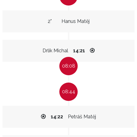
2"
Hanus Matěj
Drlík Michal
14:21
08:08
08:44
14:22
Petráš Matěj