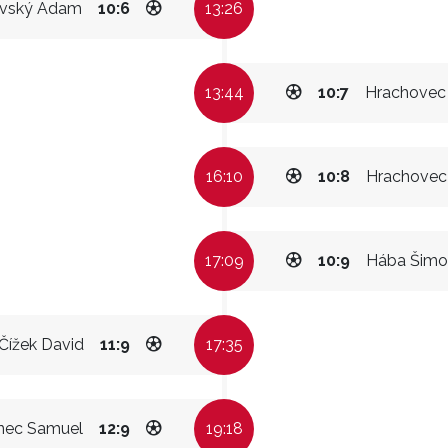
vský Adam
10:6
13:26
13:44
10:7
Hrachovec 
16:10
10:8
Hrachovec 
17:09
10:9
Hába Šimo
Čížek David
11:9
17:35
nec Samuel
12:9
19:18