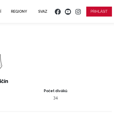
Í
REGIONY
SVAZ
PŘIHLÁSIT
ičín
Počet diváků
34