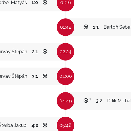
orbel Matyáš
1:0
01:16
01:42
1:1
Bartoň Seba
arvay Štěpán
2:1
02:24
arvay Štěpán
3:1
04:00
7
04:49
3:2
Drlík Micha
Štěrba Jakub
4:2
05:48