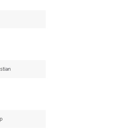
stian
ip