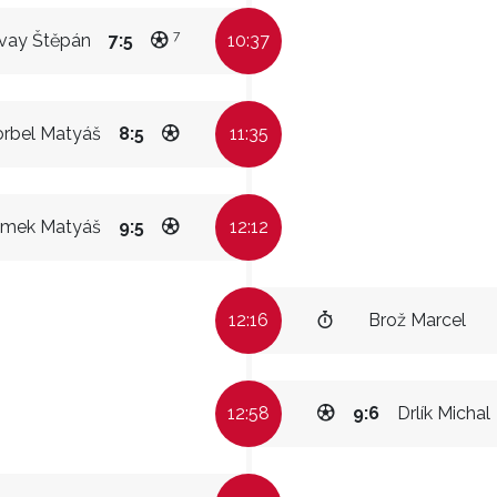
7
vay Štěpán
7:5
10:37
rbel Matyáš
8:5
11:35
imek Matyáš
9:5
12:12
12:16
Brož Marcel
12:58
9:6
Drlík Michal