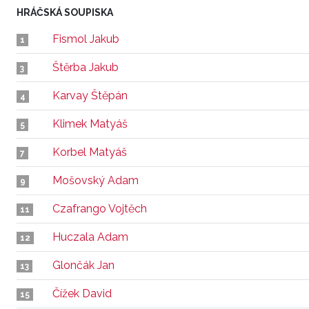
HRÁČSKÁ SOUPISKA
Fismol Jakub
1
Štěrba Jakub
3
Karvay Štěpán
4
Klimek Matyáš
5
Korbel Matyáš
7
Mošovský Adam
9
Czafrango Vojtěch
11
Huczala Adam
12
Glončák Jan
13
Čížek David
15