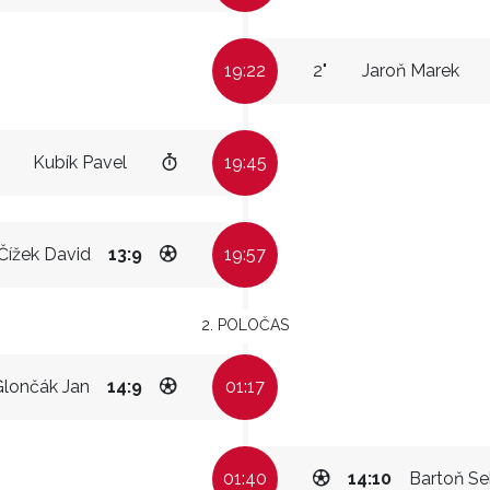
19:22
2"
Jaroň Marek
Kubík Pavel
19:45
Čížek David
13:9
19:57
2. POLOČAS
Glončák Jan
14:9
01:17
01:40
14:10
Bartoň Se