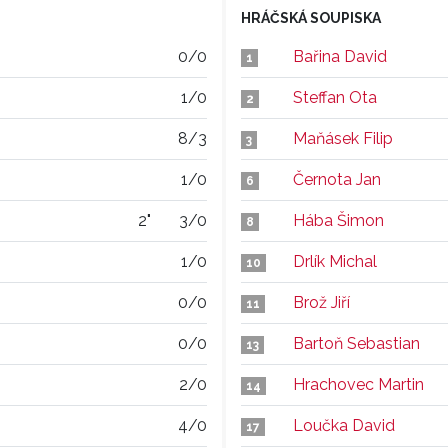
HRÁČSKÁ SOUPISKA
0/0
Bařina David
1
1/0
Steffan Ota
2
8/3
Maňásek Filip
3
1/0
Černota Jan
6
2"
3/0
Hába Šimon
8
1/0
Drlík Michal
10
0/0
Brož Jiří
11
0/0
Bartoň Sebastian
13
2/0
Hrachovec Martin
14
4/0
Loučka David
17