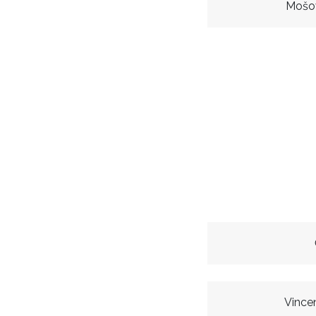
Mošo
Vince