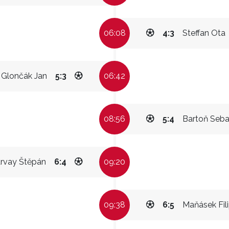
06:08
4:3
Steffan Ota
Glončák Jan
5:3
06:42
08:56
5:4
Bartoň Seba
rvay Štěpán
6:4
09:20
09:38
6:5
Maňásek Fil