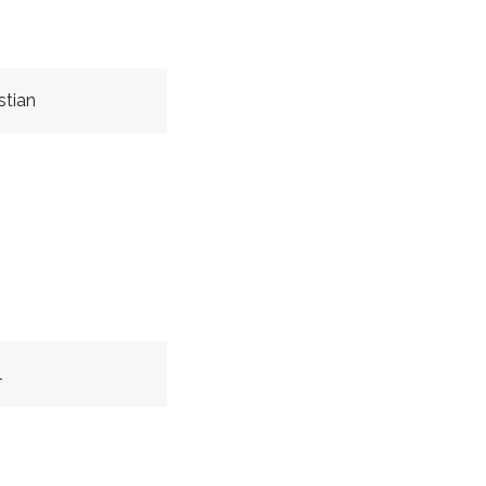
stian
l