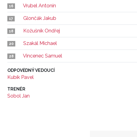
Vrubel Antonín
16
Glončák Jakub
17
Kožušník Ondřej
18
Szakál Michael
20
Vincenec Samuel
28
ODPOVĚDNÝ VEDOUCÍ
Kubík Pavel
TRENÉR
Sobol Jan