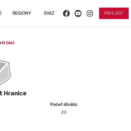
Í
REGIONY
SVAZ
PŘIHLÁSIT
ší žáci
t Hranice
Počet diváků
20