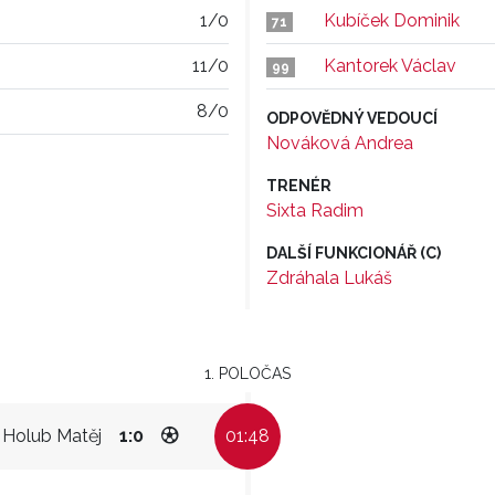
1/0
Kubíček Dominik
71
11/0
Kantorek Václav
99
8/0
ODPOVĚDNÝ VEDOUCÍ
Nováková Andrea
TRENÉR
Sixta Radim
DALŠÍ FUNKCIONÁŘ (C)
Zdráhala Lukáš
1. POLOČAS
Holub Matěj
1:0
01:48