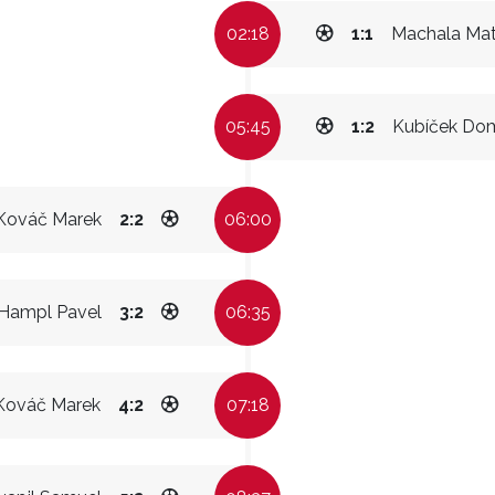
02:18
1:1
Machala Mat
05:45
1:2
Kubíček Dom
Kováč Marek
2:2
06:00
Hampl Pavel
3:2
06:35
Kováč Marek
4:2
07:18