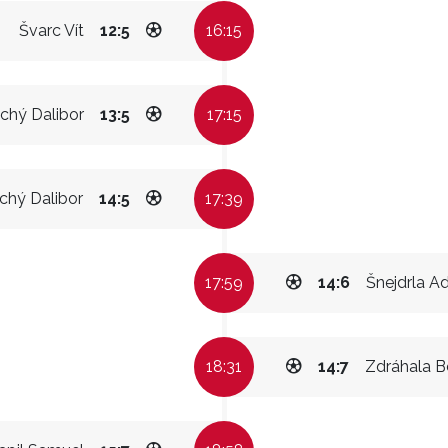
Švarc Vít
12:5
16:15
ichý Dalibor
13:5
17:15
ichý Dalibor
14:5
17:39
17:59
14:6
Šnejdrla 
18:31
14:7
Zdráhala B