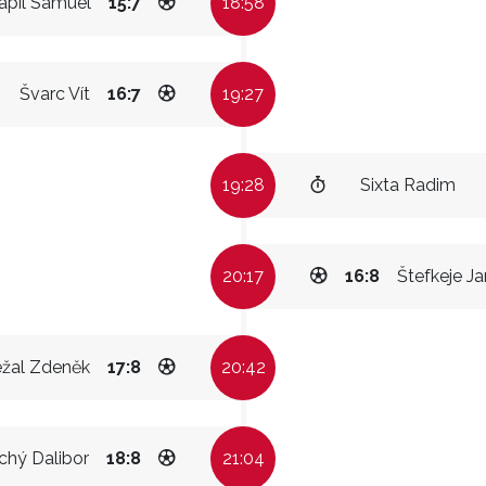
apil Samuel
15:7
18:58
Švarc Vít
16:7
19:27
19:28
Sixta Radim
20:17
16:8
Štefkeje Ja
ežal Zdeněk
17:8
20:42
chý Dalibor
18:8
21:04