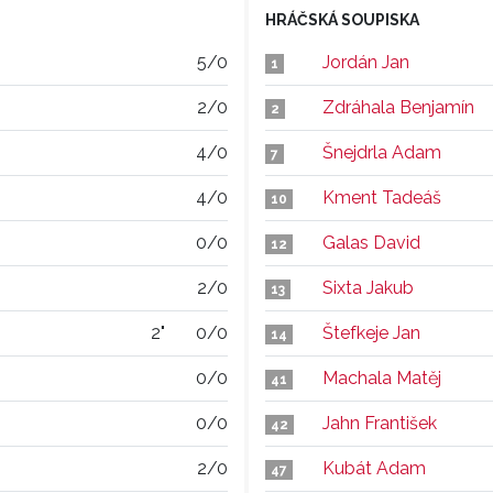
HRÁČSKÁ SOUPISKA
5/0
Jordán Jan
1
2/0
Zdráhala Benjamín
2
4/0
Šnejdrla Adam
7
4/0
Kment Tadeáš
10
0/0
Galas David
12
2/0
Sixta Jakub
13
2"
0/0
Štefkeje Jan
14
0/0
Machala Matěj
41
0/0
Jahn František
42
2/0
Kubát Adam
47