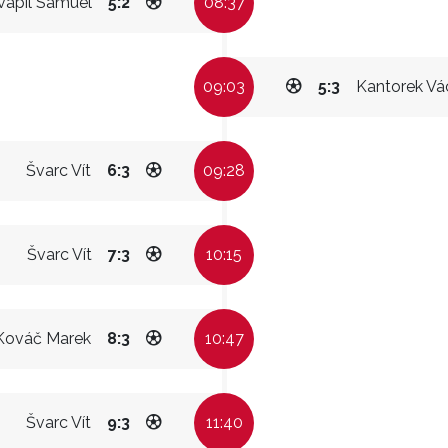
vapil Samuel
5:2
08:37
09:03
5:3
Kantorek Vá
Švarc Vít
6:3
09:28
Švarc Vít
7:3
10:15
Kováč Marek
8:3
10:47
Švarc Vít
9:3
11:40