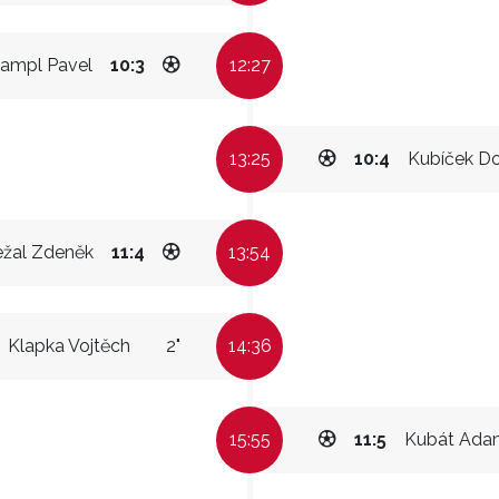
ampl Pavel
10:3
12:27
13:25
10:4
Kubíček Do
ežal Zdeněk
11:4
13:54
Klapka Vojtěch
2"
14:36
15:55
11:5
Kubát Ada