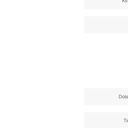
Kv
Dol
Ti