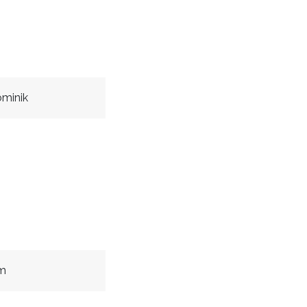
minik
m