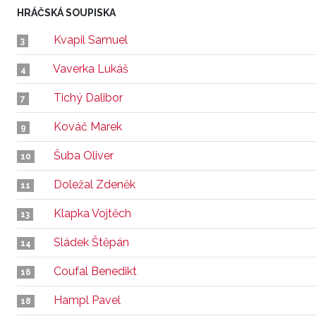
HRÁČSKÁ SOUPISKA
Kvapil Samuel
3
Vaverka Lukáš
4
Tichý Dalibor
7
Kováč Marek
9
Šuba Oliver
10
Doležal Zdeněk
11
Klapka Vojtěch
13
Sládek Štěpán
14
Coufal Benedikt
16
Hampl Pavel
18