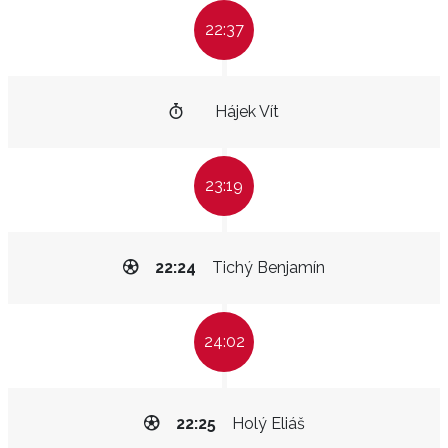
22:37
Hájek Vít
23:19
22:24
Tichý Benjamín
24:02
22:25
Holý Eliáš