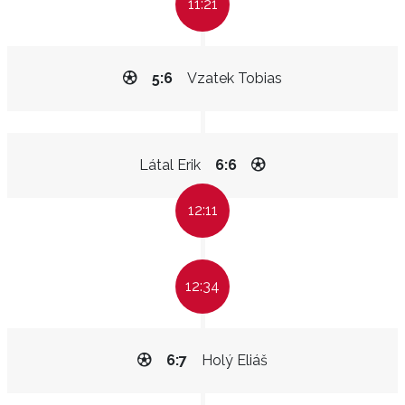
11:21
5:6
Vzatek Tobias
Látal Erik
6:6
12:11
12:34
6:7
Holý Eliáš