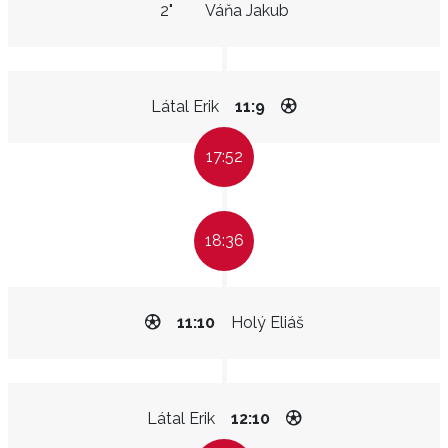
2"
Váňa Jakub
Látal Erik
11:9
17:52
18:36
11:10
Holý Eliáš
Látal Erik
12:10