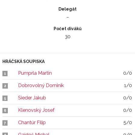
Delegát
–
Počet diváků
30
HRÁČSKÁ SOUPISKA
Pumprla Martin
0/0
1
Dobrovolný Dominik
1/0
2
Sieder Jakub
0/0
5
Klenovský Josef
0/0
6
Chantúr Filip
5/0
7
Gajdoš Michal
0/0