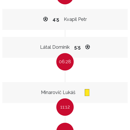
4:5
Kvapil Petr
Látal Dominik
5:5
06:28
Minarovič Lukáš
11:12