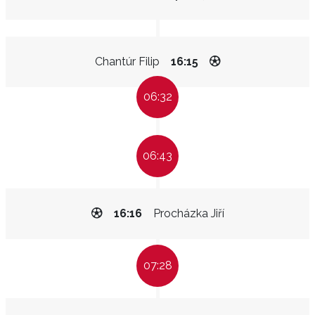
Chantúr Filip
16:15
06:32
06:43
16:16
Procházka Jiří
07:28