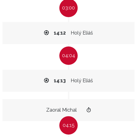
03:00
14:12
Holý Eliáš
04:04
14:13
Holý Eliáš
Zaoral Michal
04:15