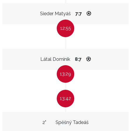
Sieder Matyáš
7:7
12:55
Látal Dominik
8:7
13:29
13:42
2"
Spěšný Tadeáš