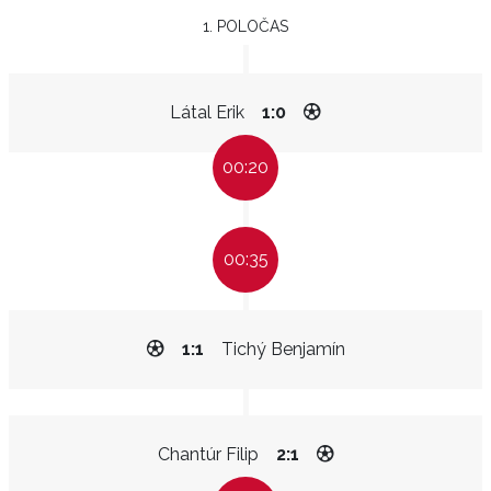
1. POLOČAS
Látal Erik
1:0
00:20
00:35
1:1
Tichý Benjamín
Chantúr Filip
2:1