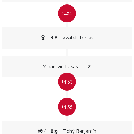
14:11
8:8
Vzatek Tobias
Minarovič Lukáš
2"
14:53
14:55
7
8:9
Tichý Benjamín