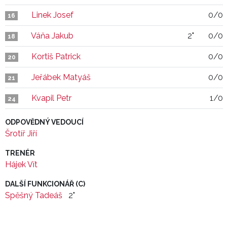
Linek Josef
0/0
16
Váňa Jakub
2"
0/0
18
Kortiš Patrick
0/0
20
Jeřábek Matyáš
0/0
21
Kvapil Petr
1/0
24
ODPOVĚDNÝ VEDOUCÍ
Šrotíř Jiří
TRENÉR
Hájek Vít
DALŠÍ FUNKCIONÁŘ (C)
Spěšný Tadeáš
2"