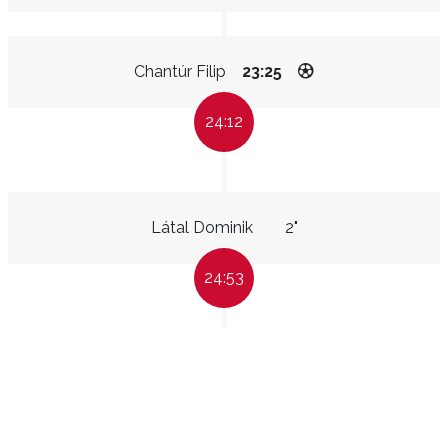
Chantúr Filip
23:25
24:12
Látal Dominik
2"
24:53