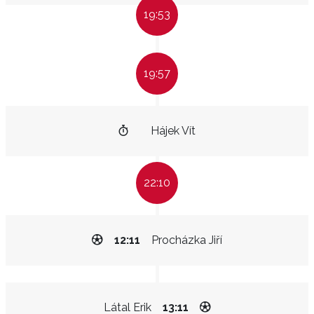
19:53
19:57
Hájek Vít
22:10
12:11
Procházka Jiří
Látal Erik
13:11