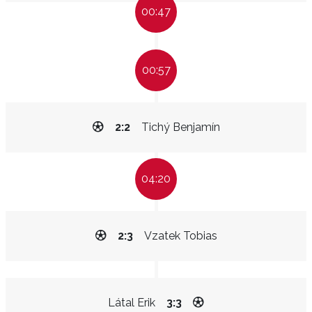
00:47
00:57
2:2
Tichý Benjamín
04:20
2:3
Vzatek Tobias
Látal Erik
3:3