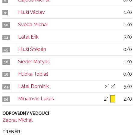
8
Hluší Václav
1/0
9
Švéda Michal
1/0
10
Látal Erik
7/0
14
Hluší Štěpán
0/0
15
Sieder Matyáš
1/0
16
Hubka Tobiáš
0/0
18
Látal Dominik
2"
2"
5/0
24
Minarovič Lukáš
2"
2/0
34
ODPOVĚDNÝ VEDOUCÍ
Zaoral Michal
TRENÉR