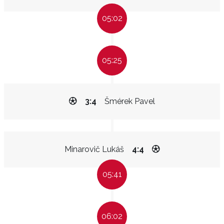
05:02
05:25
3:4
Šmérek Pavel
Minarovič Lukáš
4:4
05:41
06:02