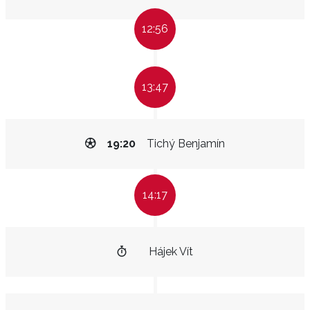
12:56
13:47
19:20
Tichý Benjamín
14:17
Hájek Vít