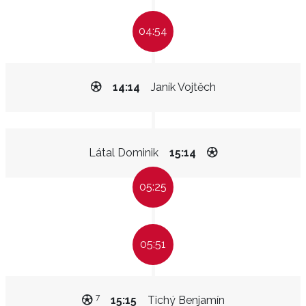
04:54
14:14
Janík Vojtěch
Látal Dominik
15:14
05:25
05:51
7
15:15
Tichý Benjamín