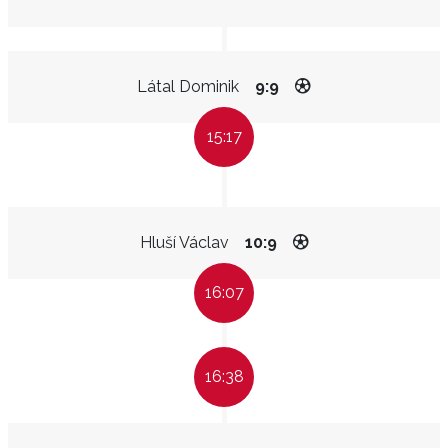
Látal Dominik
9:9
15:17
Hluší Václav
10:9
16:07
16:38