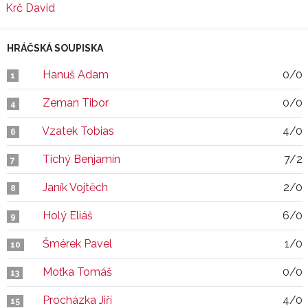
Krč David
HRÁČSKÁ SOUPISKA
Hanuš Adam
0/0
1
Zeman Tibor
0/0
4
Vzatek Tobias
4/0
6
Tichý Benjamín
7/2
7
Janík Vojtěch
2/0
8
Holý Eliáš
6/0
9
Šmérek Pavel
1/0
10
Moťka Tomáš
0/0
13
Procházka Jiří
4/0
15