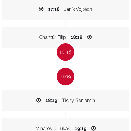
17:18
Janík Vojtěch
Chantúr Filip
18:18
10:48
11:09
18:19
Tichý Benjamín
Minarovič Lukáš
19:19