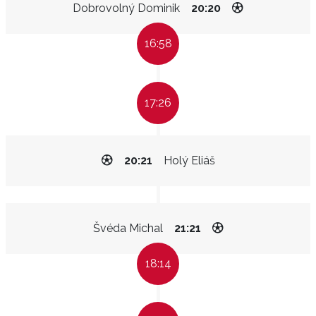
Dobrovolný Dominik
20:20
16:58
17:26
20:21
Holý Eliáš
Švéda Michal
21:21
18:14