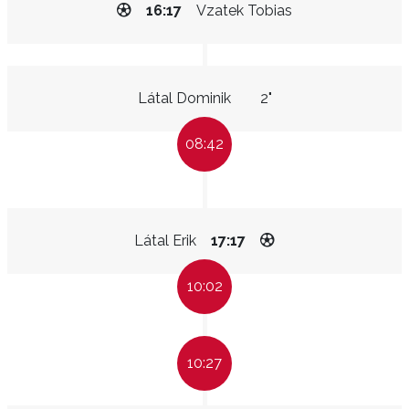
16:17
Vzatek Tobias
Látal Dominik
2"
08:42
Látal Erik
17:17
10:02
10:27