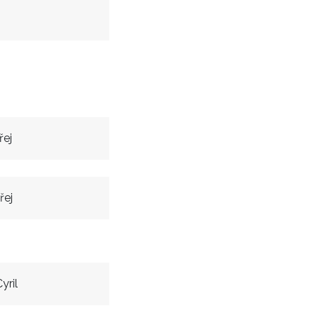
řej
řej
yril