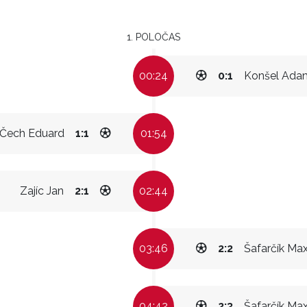
1. POLOČAS
00:24
0:1
Konšel Ada
Čech Eduard
1:1
01:54
Zajíc Jan
2:1
02:44
03:46
2:2
Šafarčík Ma
04:42
2:3
Šafarčík Ma