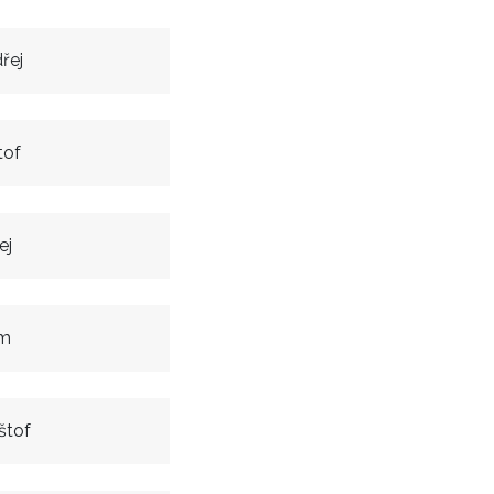
řej
tof
ej
am
štof