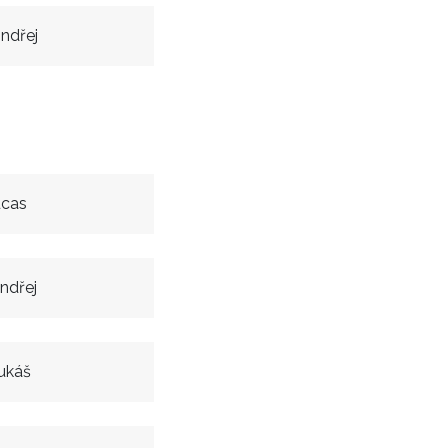
ndřej
ucas
ndřej
ukáš