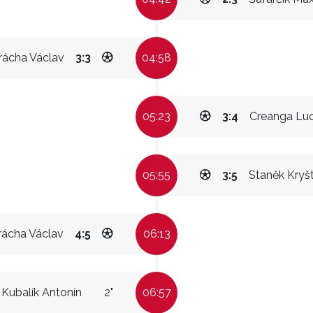
rácha Václav
3:3
04:58
05:23
3:4
Creanga Lu
05:55
3:5
Staněk Kryš
rácha Václav
4:5
06:13
Kubalík Antonín
2"
06:57