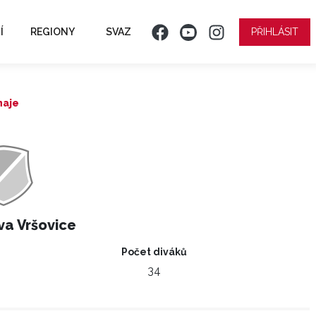
Í
REGIONY
SVAZ
PŘIHLÁSIT
naje
a Vršovice
Počet diváků
34