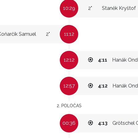
10:29
2"
Staněk Kryštof
Koňarčík Samuel
2"
11:12
12:12
4:11
Hanák Ond
12:57
4:12
Hanák Ond
2. POLOČAS
00:36
4:13
Grötschel C