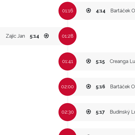
01:16
4:14
Bartáček O
Zajíc Jan
5:14
01:28
01:41
5:15
Creanga L
02:00
5:16
Bartáček O
02:30
5:17
Budinský L