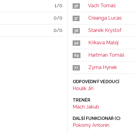
1/0
Vach Tomáš
36
0/0
Creanga Lucas
37
0/0
Staněk Kryštof
38
Křikava Matěj
50
Hartman Tomáš
69
Zyma Hynek
77
ODPOVĚDNÝ VEDOUCÍ
Houlík Jiří
TRENÉR
Mach Jakub
DALŠÍ FUNKCIONÁŘ (C)
Pokorný Antonín