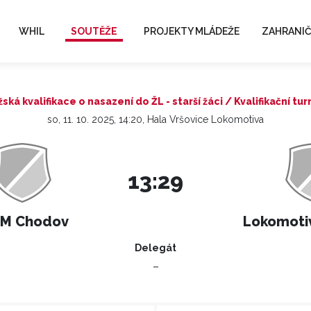
WHIL
SOUTĚŽE
PROJEKTY MLÁDEŽE
ZAHRANIČ
žská kvalifikace o nasazení do ŽL - starší žáci / Kvalifikační tur
so, 11. 10. 2025, 14:20, Hala Vršovice Lokomotiva
13:29
JM Chodov
Lokomotiv
Delegát
–