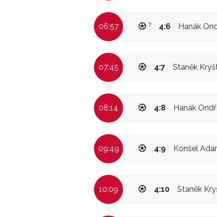
7
06:57
4:6
Hanák Ond
07:45
4:7
Staněk Kryš
08:14
4:8
Hanák Ondř
09:49
4:9
Konšel Ad
10:09
4:10
Staněk Kry