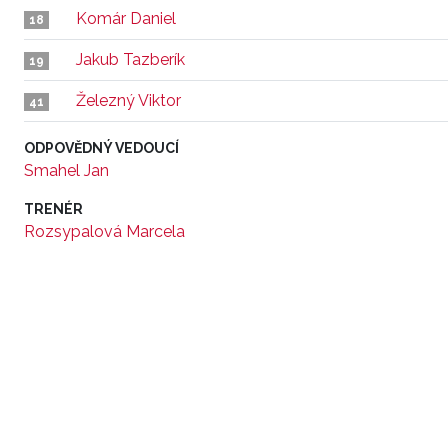
Komár Daniel
18
Jakub Tazberík
19
Železný Viktor
41
ODPOVĚDNÝ VEDOUCÍ
Smahel Jan
TRENÉR
Rozsypalová Marcela