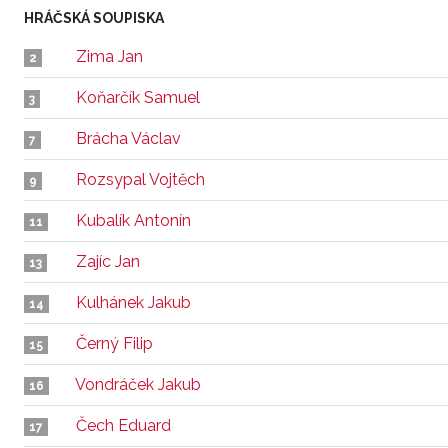
HRÁČSKÁ SOUPISKA
Zima Jan
2
Koňarčík Samuel
3
Brácha Václav
7
Rozsypal Vojtěch
9
Kubalík Antonín
11
Zajíc Jan
13
Kulhánek Jakub
14
Černý Filip
15
Vondráček Jakub
16
Čech Eduard
17