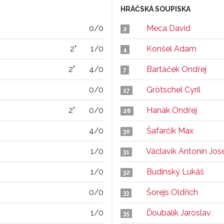
HRÁČSKÁ SOUPISKA
0/0
Meca David
2
2"
1/0
Konšel Adam
4
2"
4/0
Bartáček Ondřej
7
0/0
Grötschel Cyril
17
2"
0/0
Hanák Ondřej
26
4/0
Šafarčík Max
30
1/0
Václavík Antonín Jos
31
1/0
Budinský Lukáš
32
0/0
Šorejs Oldřich
33
1/0
Ďoubalík Jaroslav
35