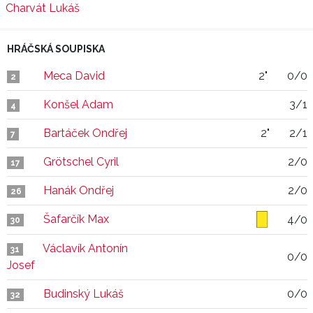
Charvát Lukáš
HRÁČSKÁ SOUPISKA
Meca David
2"
0/0
2
Konšel Adam
3/1
4
Bartáček Ondřej
2"
2/1
7
Grötschel Cyril
2/0
17
Hanák Ondřej
2/0
26
Šafarčík Max
4/0
30
Václavík Antonín
31
0/0
Josef
Budinský Lukáš
0/0
32