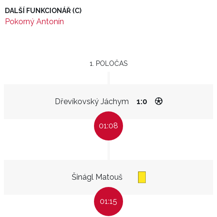
DALŠÍ FUNKCIONÁŘ (C)
Pokorný Antonín
1. POLOČAS
Dřevíkovský Jáchym
1:0
01:08
Šinágl Matouš
01:15