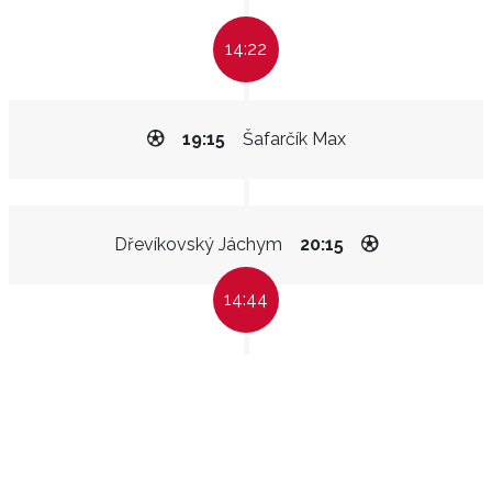
14:22
19:15
Šafarčík Max
Dřevíkovský Jáchym
20:15
14:44