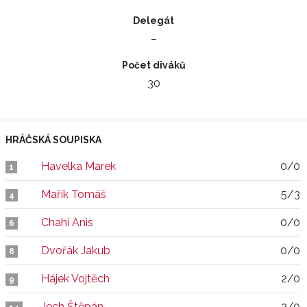
Delegát
–
Počet diváků
30
HRÁČSKÁ SOUPISKA
Havelka Marek
0/0
1
Mařík Tomáš
5/3
4
Chahi Anis
0/0
6
Dvořák Jakub
0/0
8
Hájek Vojtěch
2/0
9
Jech Štěpán
2/0