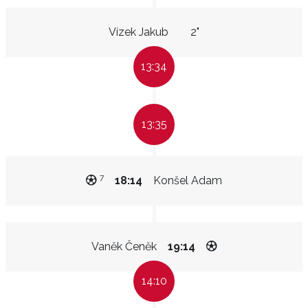
Vízek Jakub
2"
13:34
13:35
7
18:14
Konšel Adam
Vaněk Čeněk
19:14
14:10