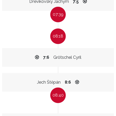
Dřevíkovský Jáchym
7:5
07:39
08:18
7:6
Grötschel Cyril
Jech Štěpán
8:6
08:40