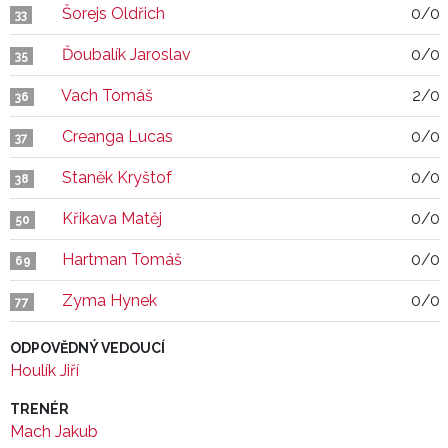
Šorejs Oldřich
0/0
33
Ďoubalík Jaroslav
0/0
35
Vach Tomáš
2/0
36
Creanga Lucas
0/0
37
Staněk Kryštof
0/0
38
Křikava Matěj
0/0
50
Hartman Tomáš
0/0
69
Zyma Hynek
0/0
77
ODPOVĚDNÝ VEDOUCÍ
Houlík Jiří
TRENÉR
Mach Jakub