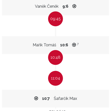
Vaněk Čeněk
9:6
09:45
7
Mařík Tomáš
10:6
10:48
11:04
10:7
Šafarčík Max