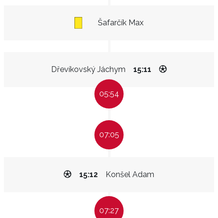
Šafarčík Max
Dřevíkovský Jáchym
15:11
05:54
07:05
15:12
Konšel Adam
07:27