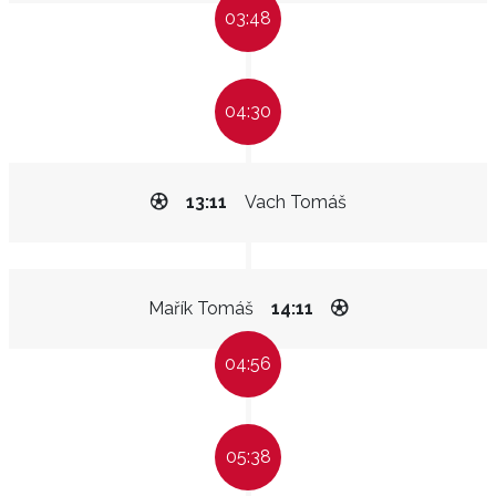
03:48
04:30
13:11
Vach Tomáš
Mařík Tomáš
14:11
04:56
05:38