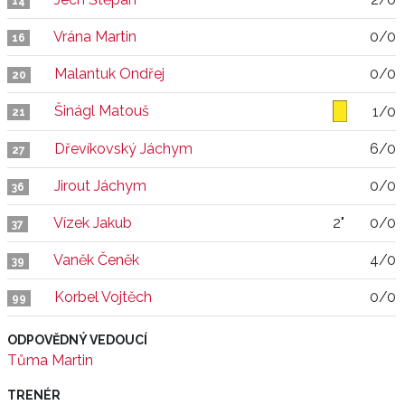
14
Vrána Martin
0/0
16
Malantuk Ondřej
0/0
20
Šinágl Matouš
1/0
21
Dřevíkovský Jáchym
6/0
27
Jirout Jáchym
0/0
36
Vízek Jakub
2"
0/0
37
Vaněk Čeněk
4/0
39
Korbel Vojtěch
0/0
99
ODPOVĚDNÝ VEDOUCÍ
Tůma Martin
TRENÉR