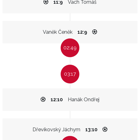
11:9
Vach Tomáš
Vaněk Čeněk
12:9
02:49
03:17
12:10
Hanák Ondřej
Dřevíkovský Jáchym
13:10