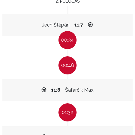
2. POLOČAS
Jech Štěpán
11:7
00:34
00:48
11:8
Šafarčík Max
01:32