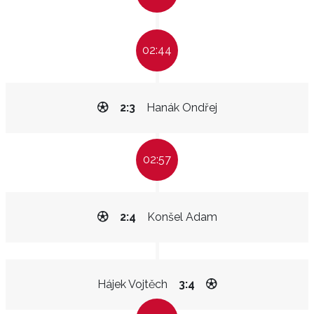
02:44
2:3
Hanák Ondřej
02:57
2:4
Konšel Adam
Hájek Vojtěch
3:4