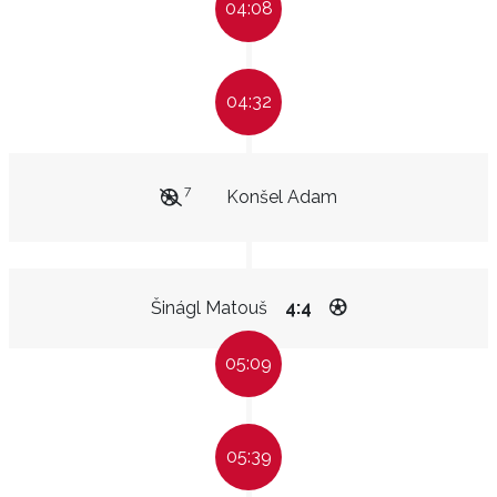
04:08
04:32
7
Konšel Adam
Šinágl Matouš
4:4
05:09
05:39