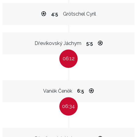
4:5
Grötschel Cyril
Dřevíkovský Jáchym
5:5
06:12
Vaněk Čeněk
6:5
06:34