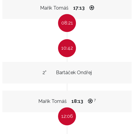
Mařík Tomáš
17:13
08:21
10:42
2"
Bartáček Ondřej
7
Mařík Tomáš
18:13
12:06