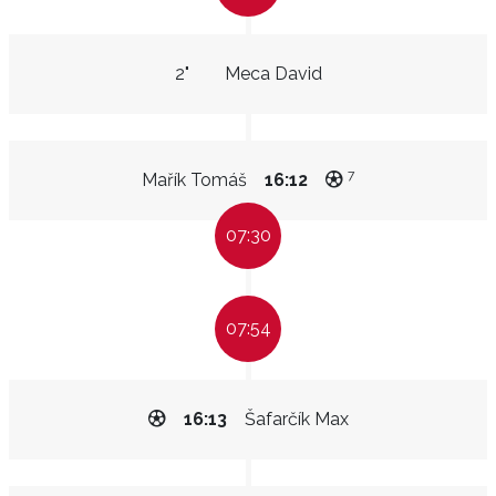
2"
Meca David
7
Mařík Tomáš
16:12
07:30
07:54
16:13
Šafarčík Max