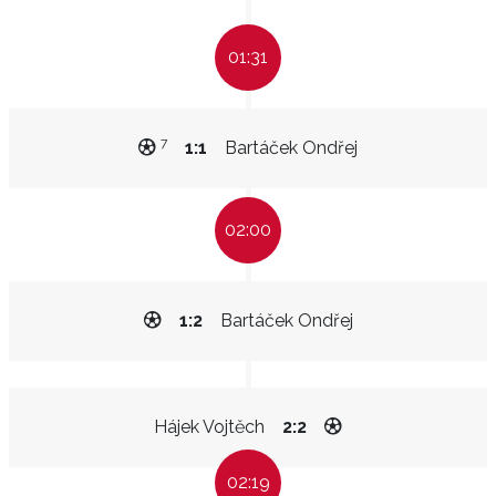
01:31
7
1:1
Bartáček Ondřej
02:00
1:2
Bartáček Ondřej
Hájek Vojtěch
2:2
02:19