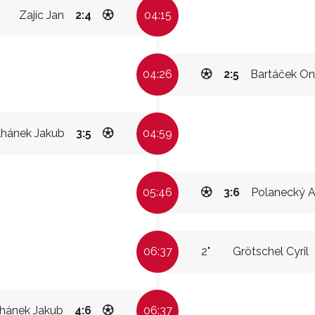
Zajíc Jan
2:4
04:15
04:26
2:5
Bartáček On
lhánek Jakub
3:5
04:59
05:46
3:6
Polanecký 
06:37
2"
Grötschel Cyril
hánek Jakub
4:6
06:37