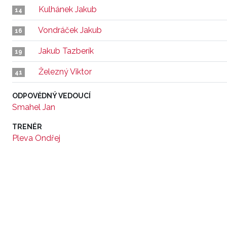
Kulhánek Jakub
14
Vondráček Jakub
16
Jakub Tazberík
19
Železný Viktor
41
ODPOVĚDNÝ VEDOUCÍ
Smahel Jan
TRENÉR
Pleva Ondřej