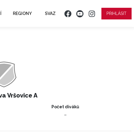
Í
REGIONY
SVAZ
PŘIHLÁSIT
a Vršovice A
Počet diváků
–