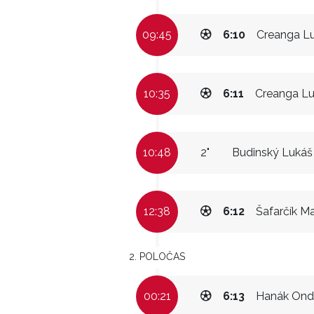
09:45
6:10
Creanga L
10:35
6:11
Creanga L
10:48
2"
Budinský Lukáš
12:38
6:12
Šafarčík M
2. POLOČAS
00:21
6:13
Hanák Ond