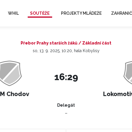
WHIL
SOUTĚŽE
PROJEKTY MLÁDEŽE
ZAHRANIČ
Přebor Prahy starších žáků / Základní část
so, 13. 9. 2025, 10:20, hala Kobylisy
16:29
JM Chodov
Lokomotiv
Delegát
–