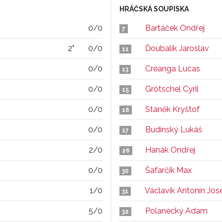
HRÁČSKÁ SOUPISKA
0/0
Bartáček Ondřej
7
2"
0/0
Ďoubalík Jaroslav
11
0/0
Creanga Lucas
13
0/0
Grötschel Cyril
15
0/0
Staněk Kryštof
16
0/0
Budinský Lukáš
17
2/0
Hanák Ondřej
26
0/0
Šafarčík Max
30
1/0
Václavík Antonín Jos
31
5/0
Polanecký Adam
32