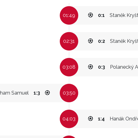
01:49
0:1
Staněk Kryš
02:31
0:2
Staněk Kryš
03:08
0:3
Polanecký 
gham Samuel
1:3
03:50
04:03
1:4
Hanák Ondř