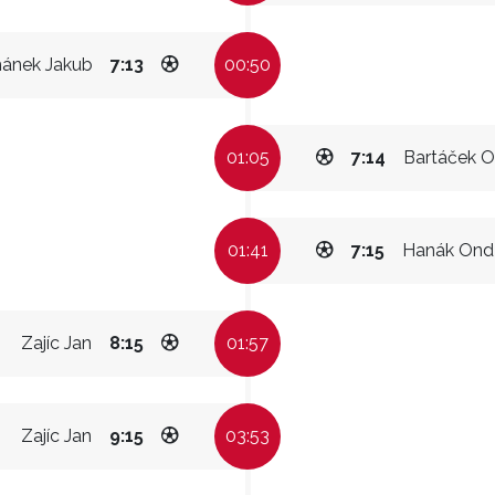
hánek Jakub
7:13
00:50
01:05
7:14
Bartáček O
01:41
7:15
Hanák Ond
Zajíc Jan
8:15
01:57
Zajíc Jan
9:15
03:53