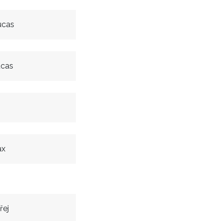
ucas
ucas
ax
řej