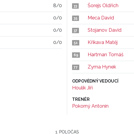
8/0
Šorejs Oldřich
33
0/0
Meca David
35
0/0
Stojanov David
37
0/0
Křikava Matěj
51
Hartman Tomáš
69
Zyma Hynek
77
ODPOVĚDNÝ VEDOUCÍ
Houlík Jiří
TRENÉR
Pokorný Antonín
1. POLOČAS