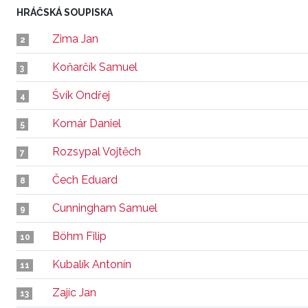
HRÁČSKÁ SOUPISKA
Zima Jan
2
Koňarčík Samuel
3
Švík Ondřej
4
Komár Daniel
5
Rozsypal Vojtěch
7
Čech Eduard
8
Cunningham Samuel
9
Böhm Filip
10
Kubalík Antonín
11
Zajíc Jan
13