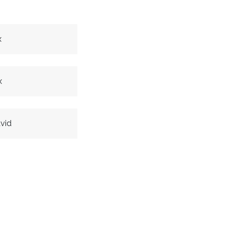
x
x
vid