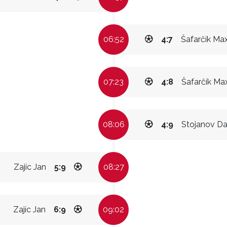
06:52
4:7
Šafarčík Ma
07:23
4:8
Šafarčík Ma
08:06
4:9
Stojanov Da
Zajíc Jan
5:9
08:27
Zajíc Jan
6:9
09:02