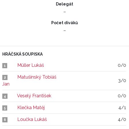
Delegát
–
Počet diváků
–
HRÁČSKÁ SOUPISKA
Müller Lukáš
0/0
1
Matušinský Tobiáš
2
3/0
Jan
Veselý František
0/0
4
Klečka Matěj
4/1
5
Loučka Lukáš
4/0
6