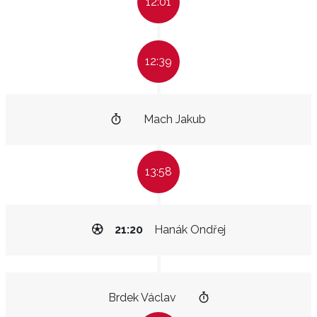
12:01
12:39
Mach Jakub
13:58
21:20
Hanák Ondřej
Brdek Václav