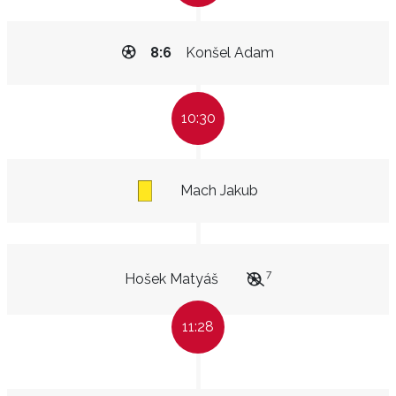
8:6
Konšel Adam
10:30
Mach Jakub
7
Hošek Matyáš
11:28