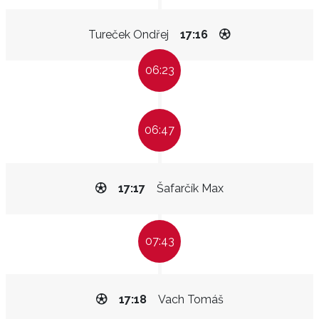
Tureček Ondřej
17:16
06:23
06:47
17:17
Šafarčík Max
07:43
17:18
Vach Tomáš