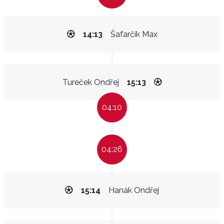
14:13
Šafarčík Max
Tureček Ondřej
15:13
04:10
04:26
15:14
Hanák Ondřej