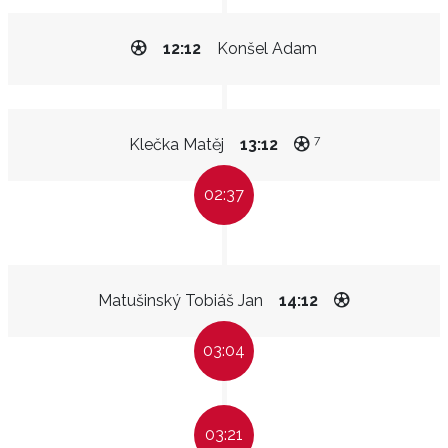
12:12
Konšel Adam
7
Klečka Matěj
13:12
02:37
Matušinský Tobiáš Jan
14:12
03:04
03:21