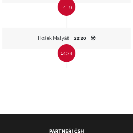
14:19
Hošek Matyáš
22:20
14:34
PARTNEŘI ČSH