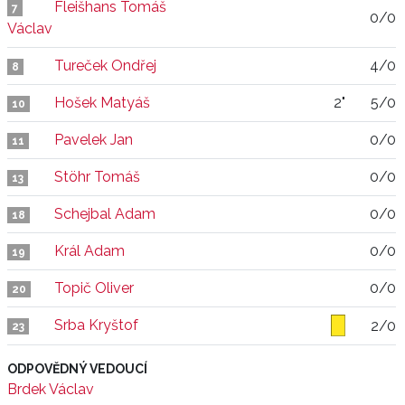
Fleišhans Tomáš
7
0/0
Václav
Tureček Ondřej
4/0
8
Hošek Matyáš
2"
5/0
10
Pavelek Jan
0/0
11
Stöhr Tomáš
0/0
13
Schejbal Adam
0/0
18
Král Adam
0/0
19
Topič Oliver
0/0
20
Srba Kryštof
2/0
23
ODPOVĚDNÝ VEDOUCÍ
Brdek Václav