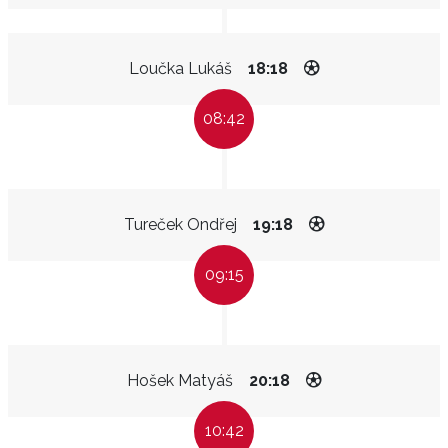
Loučka Lukáš
18:18
08:42
Tureček Ondřej
19:18
09:15
Hošek Matyáš
20:18
10:42