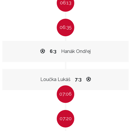
06:13
06:35
6:3
Hanák Ondřej
Loučka Lukáš
7:3
07:06
07:20