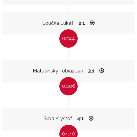
Loučka Lukáš
2:1
02:44
Matušinský Tobiáš Jan
3:1
04:06
Srba Kryštof
4:1
04:40