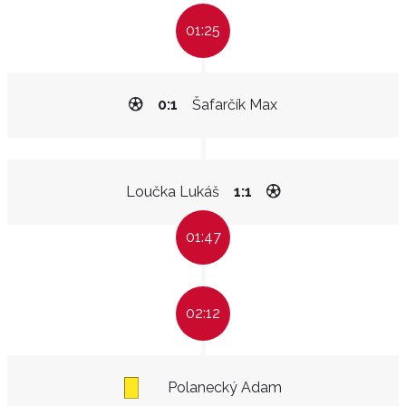
01:25
0:1
Šafarčík Max
Loučka Lukáš
1:1
01:47
02:12
Polanecký Adam