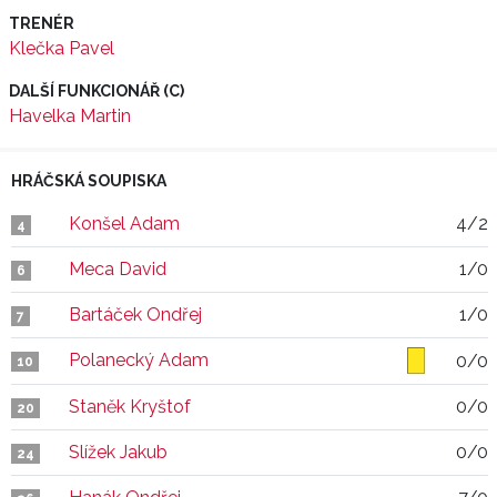
TRENÉR
Klečka Pavel
DALŠÍ FUNKCIONÁŘ (C)
Havelka Martin
HRÁČSKÁ SOUPISKA
Konšel Adam
4/2
4
Meca David
1/0
6
Bartáček Ondřej
1/0
7
Polanecký Adam
0/0
10
Staněk Kryštof
0/0
20
Slížek Jakub
0/0
24