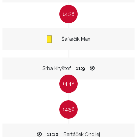
14:38
Šafarčík Max
Srba Kryštof
11:9
14:48
14:56
11:10
Bartáček Ondřej