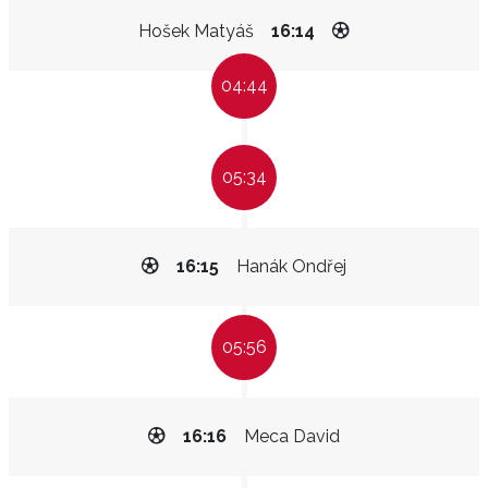
Hošek Matyáš
16:14
04:44
05:34
16:15
Hanák Ondřej
05:56
16:16
Meca David