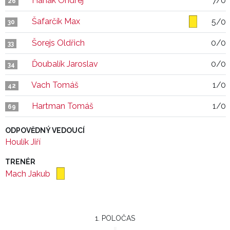
Hanák Ondřej
7/0
26
Šafarčík Max
5/0
30
Šorejs Oldřich
0/0
33
Ďoubalík Jaroslav
0/0
34
Vach Tomáš
1/0
42
Hartman Tomáš
1/0
69
ODPOVĚDNÝ VEDOUCÍ
Houlík Jiří
TRENÉR
Mach Jakub
1. POLOČAS