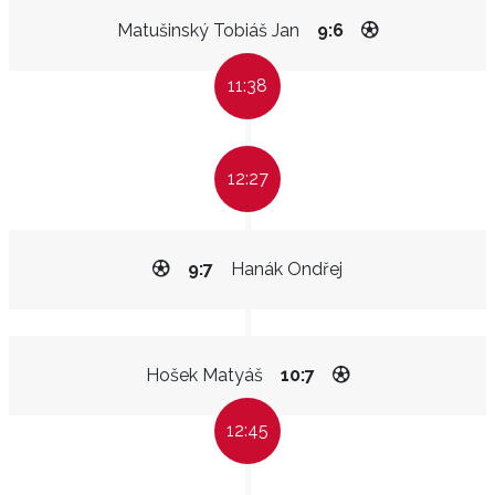
Matušinský Tobiáš Jan
9:6
11:38
12:27
9:7
Hanák Ondřej
Hošek Matyáš
10:7
12:45