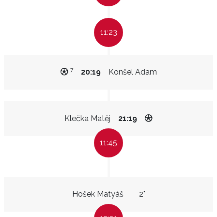
11:23
7
20:19
Konšel Adam
Klečka Matěj
21:19
11:45
Hošek Matyáš
2"