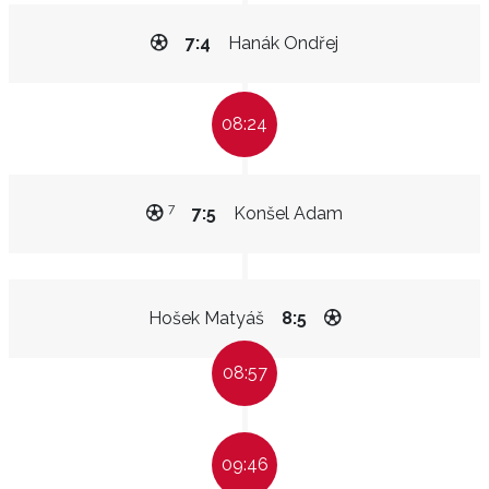
7:4
Hanák Ondřej
08:24
7
7:5
Konšel Adam
Hošek Matyáš
8:5
08:57
09:46