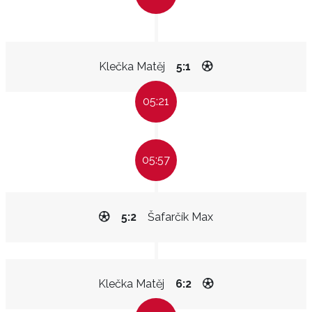
Klečka Matěj
5:1
05:21
05:57
5:2
Šafarčík Max
Klečka Matěj
6:2