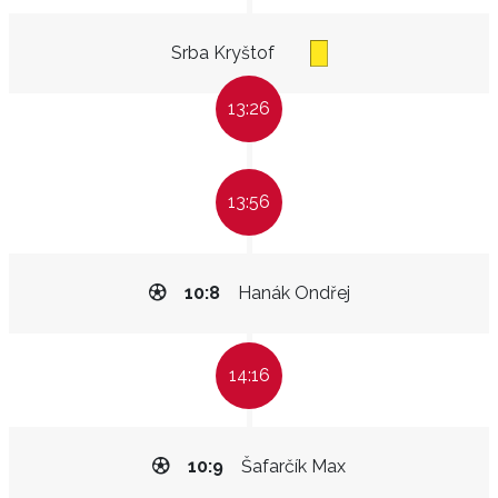
Srba Kryštof
13:26
13:56
10:8
Hanák Ondřej
14:16
10:9
Šafarčík Max