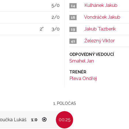
5/0
Kulhánek Jakub
14
2/0
Vondráček Jakub
16
2"
3/0
Jakub Tazberík
19
Železný Viktor
41
ODPOVĚDNÝ VEDOUCÍ
Smahel Jan
TRENÉR
Pleva Ondřej
1. POLOČAS
oučka Lukáš
1:0
00:25