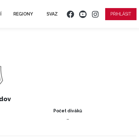
Í
REGIONY
SVAZ
PŘIHLÁSIT
odov
Počet diváků
–