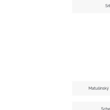
Sr
Matušinský 
Sche