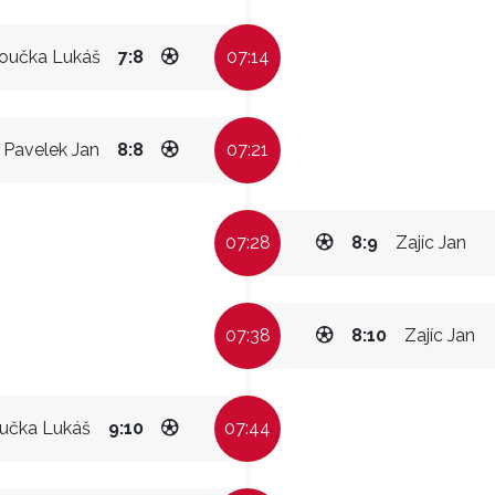
oučka Lukáš
7:8
07:14
Pavelek Jan
8:8
07:21
07:28
8:9
Zajíc Jan
07:38
8:10
Zajíc Jan
učka Lukáš
9:10
07:44