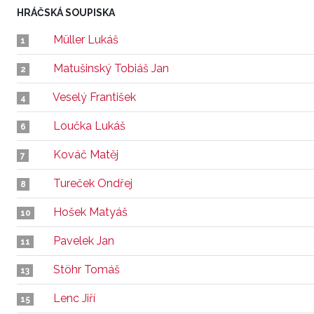
HRÁČSKÁ SOUPISKA
Müller Lukáš
1
Matušinský Tobiáš Jan
2
Veselý František
4
Loučka Lukáš
6
Kováč Matěj
7
Tureček Ondřej
8
Hošek Matyáš
10
Pavelek Jan
11
Stöhr Tomáš
13
Lenc Jiří
15