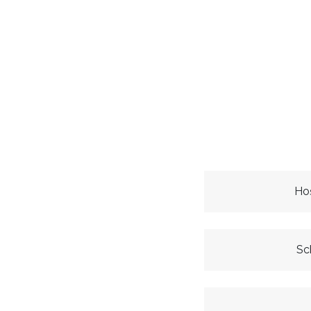
Ho
Sc