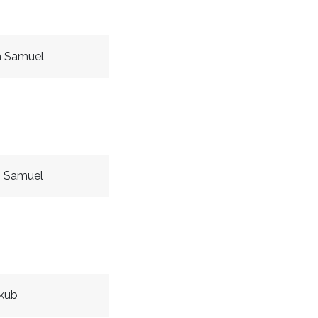
 Samuel
 Samuel
akub