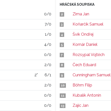
HRÁČSKÁ SOUPISKA
0/0
Zima Jan
2
7/0
Koňarčík Samuel
3
1/0
Švík Ondřej
4
4/0
Komár Daniel
5
0/0
Rozsypal Vojtěch
7
2/0
Čech Eduard
8
2"
6/1
Cunningham Samuel
9
2/0
Böhm Filip
10
0/0
Kubalík Antonín
11
0/0
Zajíc Jan
13