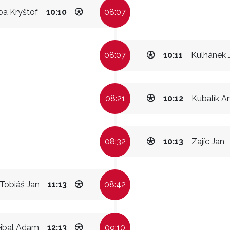
ba Kryštof
10:10
08:07
08:07
10:11
Kulhánek 
08:21
10:12
Kubalík A
08:32
10:13
Zajíc Jan
Tobiáš Jan
11:13
08:42
jbal Adam
12:13
09:10