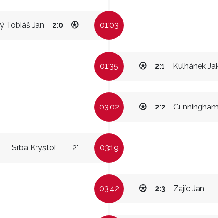
ý Tobiáš Jan
2:0
01:03
01:35
2:1
Kulhánek Ja
03:02
2:2
Cunningham
Srba Kryštof
2"
03:19
03:42
2:3
Zajíc Jan