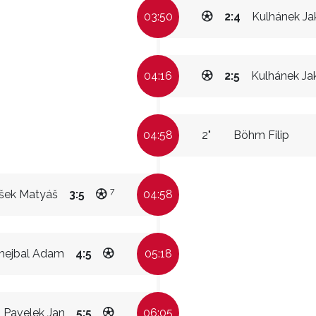
03:50
2:4
Kulhánek Ja
04:16
2:5
Kulhánek Ja
04:58
2"
Böhm Filip
7
šek Matyáš
3:5
04:58
hejbal Adam
4:5
05:18
Pavelek Jan
5:5
06:05