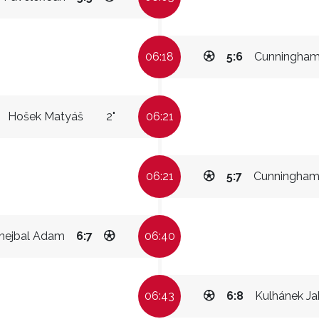
06:18
5:6
Cunningham
Hošek Matyáš
2"
06:21
06:21
5:7
Cunningham
hejbal Adam
6:7
06:40
06:43
6:8
Kulhánek J