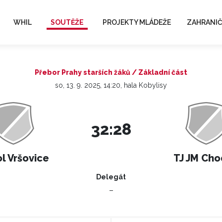
WHIL
SOUTĚŽE
PROJEKTY MLÁDEŽE
ZAHRANIČ
Přebor Prahy starších žáků / Základní část
so, 13. 9. 2025, 14:20, hala Kobylisy
32:28
l Vršovice
TJ JM Ch
Delegát
–