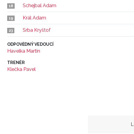
Schejbal Adam
18
Král Adam
19
Srba Kryštof
23
ODPOVĚDNÝ VEDOUCÍ
Havelka Martin
TRENÉR
Klečka Pavel
L