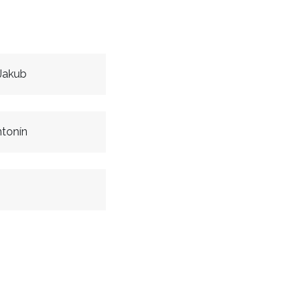
Jakub
ntonín