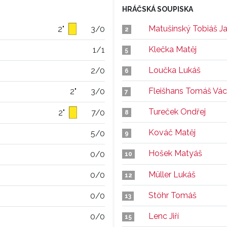
HRÁČSKÁ SOUPISKA
Matušinský Tobiáš J
2"
3/0
2
Klečka Matěj
1/1
5
Loučka Lukáš
2/0
6
Fleišhans Tomáš Vác
2"
3/0
7
Tureček Ondřej
2"
7/0
8
Kováč Matěj
5/0
9
Hošek Matyáš
0/0
10
Müller Lukáš
0/0
12
Stöhr Tomáš
0/0
13
Lenc Jiří
0/0
15