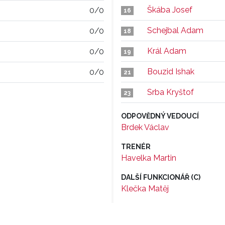
Škába Josef
0/0
16
Schejbal Adam
0/0
18
Král Adam
0/0
19
Bouzid Ishak
0/0
21
Srba Kryštof
23
ODPOVĚDNÝ VEDOUCÍ
Brdek Václav
TRENÉR
Havelka Martin
DALŠÍ FUNKCIONÁŘ (C)
Klečka Matěj