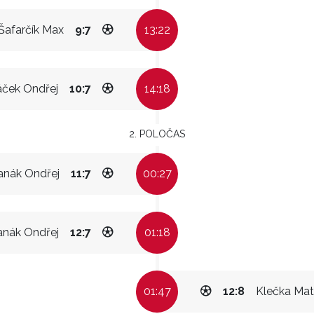
Šafarčík Max
9:7
13:22
áček Ondřej
10:7
14:18
2. POLOČAS
anák Ondřej
11:7
00:27
nák Ondřej
12:7
01:18
01:47
12:8
Klečka Mat