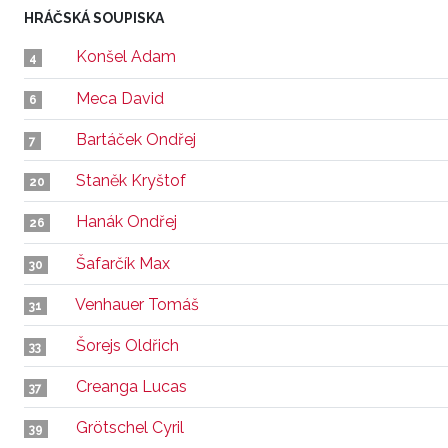
HRÁČSKÁ SOUPISKA
Konšel Adam
4
Meca David
6
Bartáček Ondřej
7
Staněk Kryštof
20
Hanák Ondřej
26
Šafarčík Max
30
Venhauer Tomáš
31
Šorejs Oldřich
33
Creanga Lucas
37
Grötschel Cyril
39