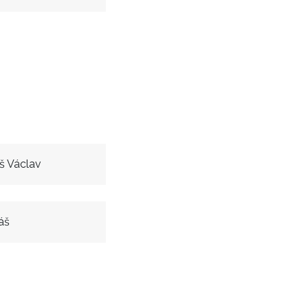
š Václav
áš