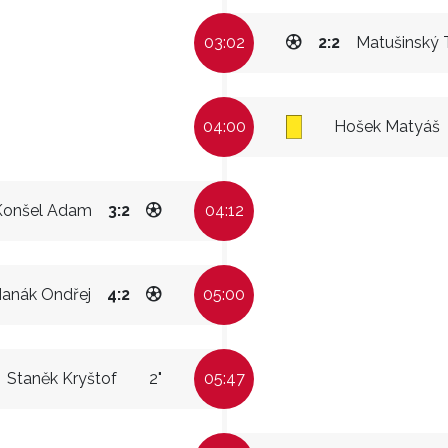
03:02
2:2
Matušinský 
04:00
Hošek Matyáš
Konšel Adam
3:2
04:12
anák Ondřej
4:2
05:00
Staněk Kryštof
2"
05:47