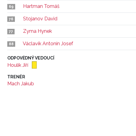
Hartman Tomáš
69
Stojanov David
76
Zyma Hynek
77
Václavík Antonín Josef
88
ODPOVĚDNÝ VEDOUCÍ
Houlík Jiří
TRENÉR
Mach Jakub