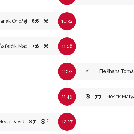
anák Ondřej
6:6
10:32
Šafarčík Max
7:6
11:08
11:10
2"
Fleišhans Tomá
11:45
7:7
Hošek Maty
7
Meca David
8:7
12:27