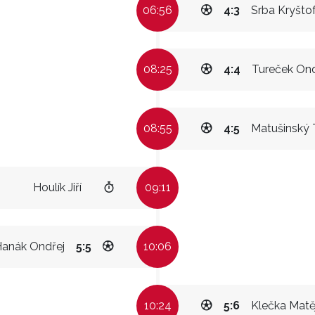
06:56
4:3
Srba Kryšto
08:25
4:4
Tureček Ond
08:55
4:5
Matušinský 
Houlík Jiří
09:11
anák Ondřej
5:5
10:06
10:24
5:6
Klečka Matě