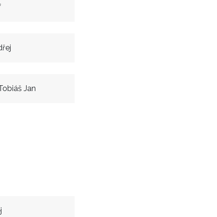
f
řej
Tobiáš Jan
j