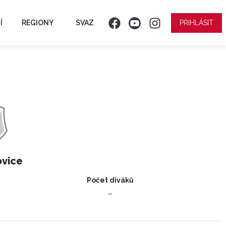
Í
REGIONY
SVAZ
PŘIHLÁSIT
ovice
Počet diváků
–