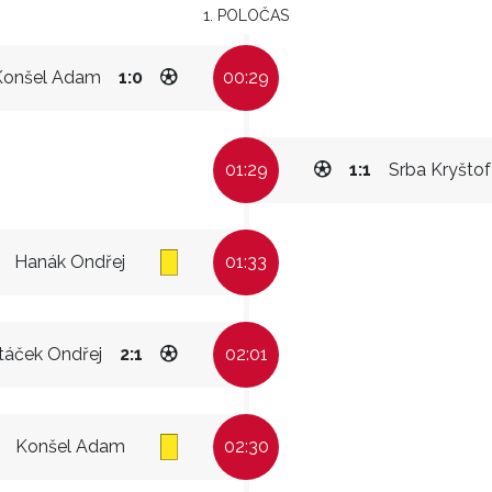
1. POLOČAS
Konšel Adam
1:0
00:29
01:29
1:1
Srba Kryštof
Hanák Ondřej
01:33
táček Ondřej
2:1
02:01
Konšel Adam
02:30