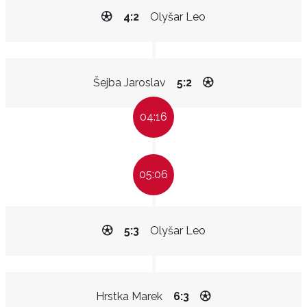
4:2
Olyšar Leo
Šejba Jaroslav
5:2
04:16
05:06
5:3
Olyšar Leo
Hrstka Marek
6:3