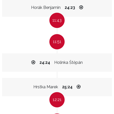
Horák Benjamin
24:23
11:43
11:51
24:24
Holinka Štěpán
Hrstka Marek
25:24
12:21