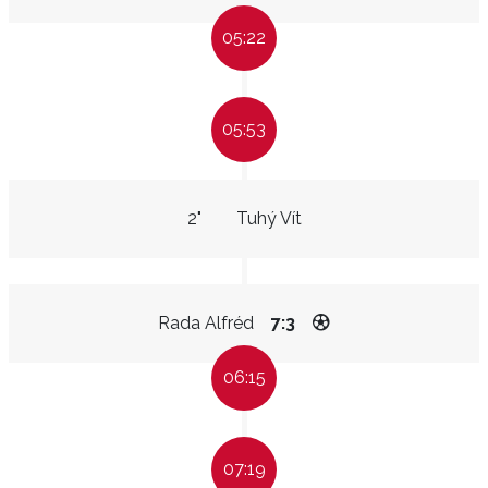
05:22
05:53
2"
Tuhý Vít
Rada Alfréd
7:3
06:15
07:19