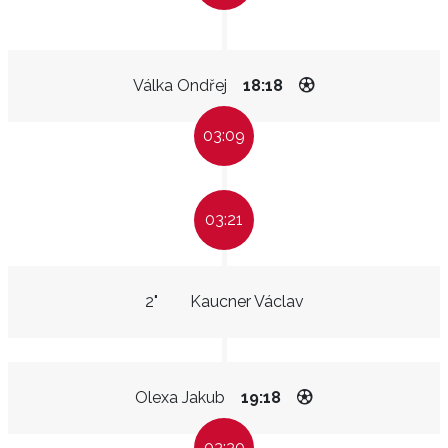
Válka Ondřej
18:18
03:09
03:21
2"
Kaucner Václav
Olexa Jakub
19:18
03:30