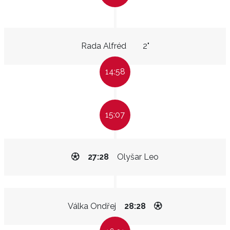
Rada Alfréd
2"
14:58
15:07
27:28
Olyšar Leo
Válka Ondřej
28:28