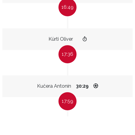
16:49
Kürti Oliver
17:36
Kučera Antonín
30:29
17:59