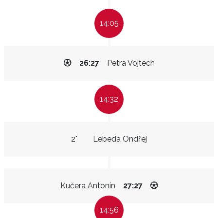
14:05
26:27
Petra Vojtech
14:32
2"
Lebeda Ondřej
Kučera Antonín
27:27
14:56