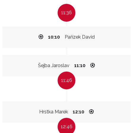
11:36
10:10
Pařízek David
Šejba Jaroslav
11:10
11:46
Hrstka Marek
12:10
12:46