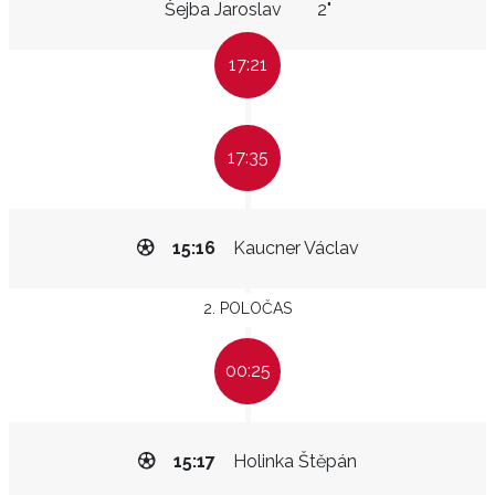
Šejba Jaroslav
2"
17:21
17:35
15:16
Kaucner Václav
2. POLOČAS
00:25
15:17
Holinka Štěpán