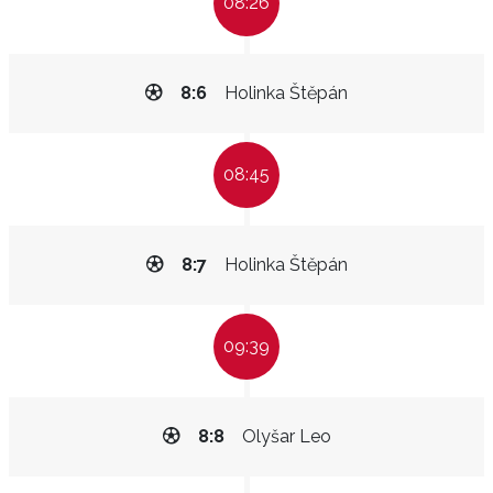
08:26
8:6
Holinka Štěpán
08:45
8:7
Holinka Štěpán
09:39
8:8
Olyšar Leo