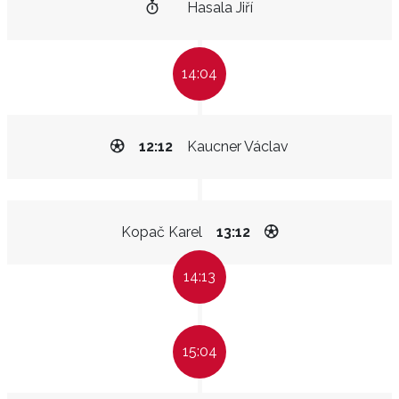
Hasala Jiří
14:04
12:12
Kaucner Václav
Kopač Karel
13:12
14:13
15:04