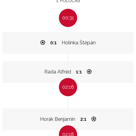
1. POLOČAS
00:31
0:1
Holinka Štěpán
Rada Alfréd
1:1
02:16
Horák Benjamin
2:1
02:18