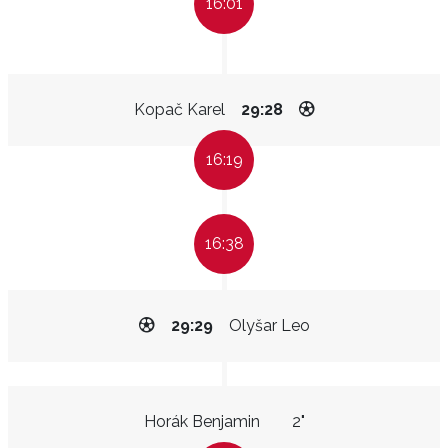
16:01
Kopač Karel
29:28
16:19
16:38
29:29
Olyšar Leo
Horák Benjamin
2"