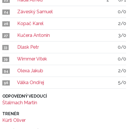
22
Záveský Samuel
0/0
24
Kopač Karel
2/0
26
Kučera Antonín
3/0
27
Dlask Petr
0/0
33
Wimmer Vítek
0/0
39
Olexa Jakub
2/0
94
Válka Ondřej
5/0
96
ODPOVĚDNÝ VEDOUCÍ
Štalmach Martin
TRENÉR
Kürti Oliver