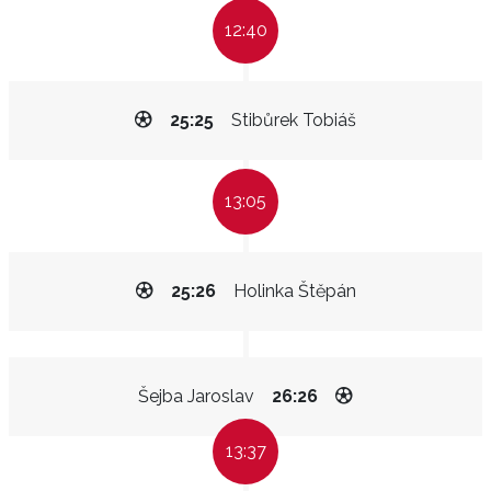
12:40
25:25
Stibůrek Tobiáš
13:05
25:26
Holinka Štěpán
Šejba Jaroslav
26:26
13:37