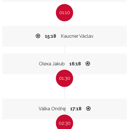
01:10
15:18
Kaucner Václav
Olexa Jakub
16:18
01:30
Válka Ondřej
17:18
02:30