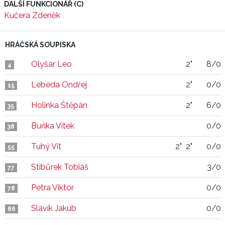
DALŠÍ FUNKCIONÁŘ (C)
Kučera Zdeněk
HRÁČSKÁ SOUPISKA
Olyšar Leo
2"
8/0
4
Lebeda Ondřej
2"
0/0
15
Holinka Štěpán
2"
6/0
35
Buňka Vítek
0/0
38
Tuhý Vít
2"
2"
0/0
55
Stibůrek Tobiáš
3/0
77
Petra Viktor
0/0
78
Slavík Jakub
0/0
86