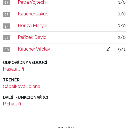
Petra Vojtech
1/0
87
Kaucner Jakub
0/0
91
Honza Matyáš
0/0
94
Pařízek David
2/0
97
Kaucner Václav
2"
9/1
99
ODPOVĚDNÝ VEDOUCÍ
Hasala Jiří
TRENÉR
Čábelková Jolana
DALŠÍ FUNKCIONÁŘ (C)
Pícha Jiří