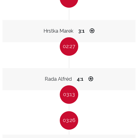
Hrstka Marek
3:1
02:27
Rada Alfréd
4:1
03:13
03:26