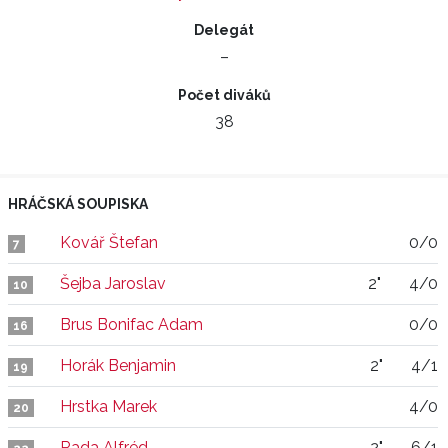
Delegát
–
Počet diváků
38
HRÁČSKÁ SOUPISKA
Kovář Štefan
0/0
7
Šejba Jaroslav
2"
4/0
10
Brus Bonifac Adam
0/0
16
Horák Benjamin
2"
4/1
19
Hrstka Marek
4/0
20
Rada Alfréd
2"
6/1