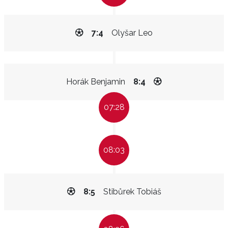
7:4
Olyšar Leo
Horák Benjamin
8:4
07:28
08:03
8:5
Stibůrek Tobiáš