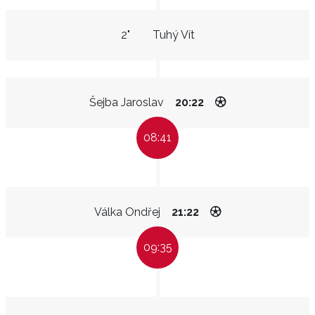
2"
Tuhý Vít
Šejba Jaroslav
20:22
08:41
Válka Ondřej
21:22
09:35