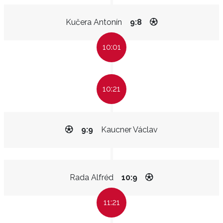
Kučera Antonín
9:8
10:01
10:21
9:9
Kaucner Václav
Rada Alfréd
10:9
11:21