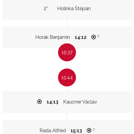
2"
Holinka Štěpán
7
Horák Benjamin
14:12
15:37
15:44
14:13
Kaucner Václav
7
Rada Alfréd
15:13