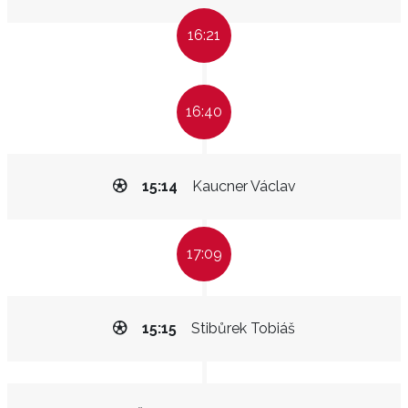
16:21
16:40
15:14
Kaucner Václav
17:09
15:15
Stibůrek Tobiáš