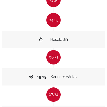
04:25
Hasala Jiří
06:31
19:19
Kaucner Václav
07:34