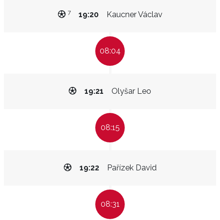
7
19:20
Kaucner Václav
08:04
19:21
Olyšar Leo
08:15
19:22
Pařízek David
08:31