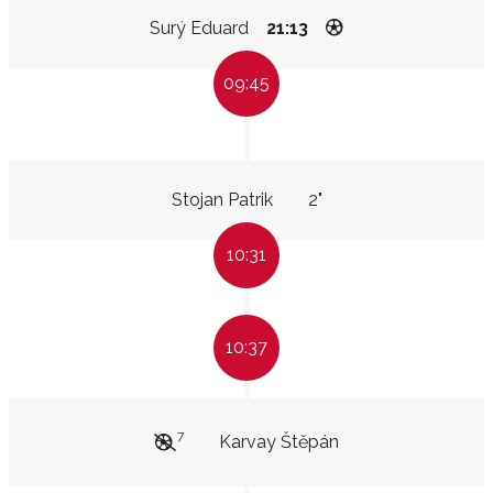
Surý Eduard
21:13
09:45
Stojan Patrik
2"
10:31
10:37
7
Karvay Štěpán