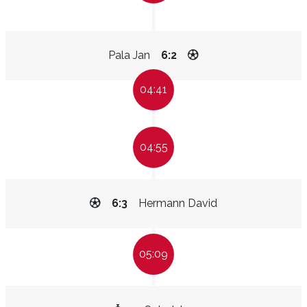
Pala Jan
6:2
04:41
04:55
6:3
Hermann David
05:09