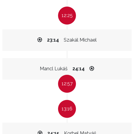
12:25
23:14
Szakál Michael
Mancl Lukáš
24:14
12:57
13:16
24:15
Korbel Matyáš