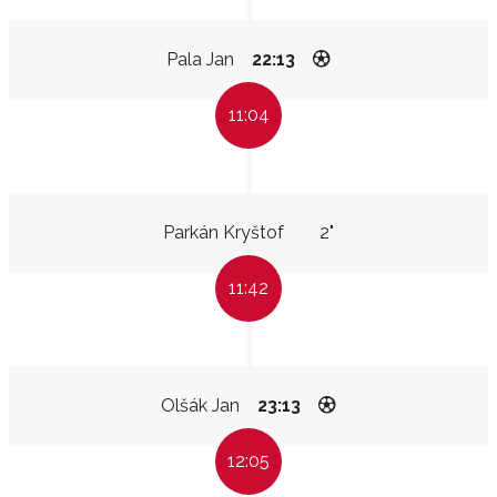
Pala Jan
22:13
11:04
Parkán Kryštof
2"
11:42
Olšák Jan
23:13
12:05