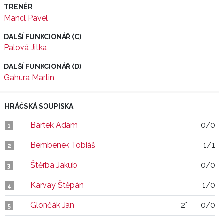
TRENÉR
Mancl Pavel
DALŠÍ FUNKCIONÁŘ (C)
Palová Jitka
DALŠÍ FUNKCIONÁŘ (D)
Gahura Martin
HRÁČSKÁ SOUPISKA
Bartek Adam
0/0
1
Bembenek Tobiáš
1/1
2
Štěrba Jakub
0/0
3
Karvay Štěpán
1/0
4
Glončák Jan
2"
0/0
5