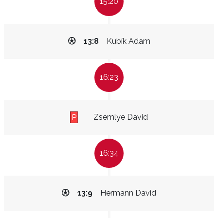
15:20
13:8
Kubík Adam
16:23
Zsemlye David
P
16:34
13:9
Hermann David