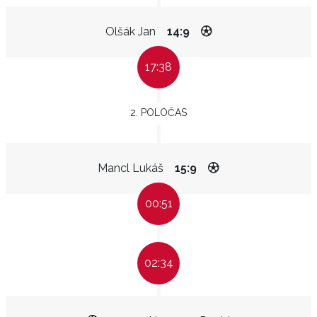
Olšák Jan
14:9
17:38
2. POLOČAS
Mancl Lukáš
15:9
00:51
02:34