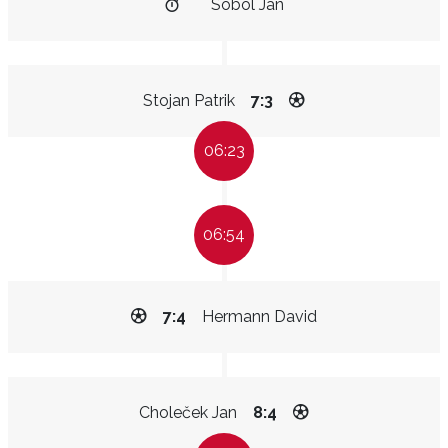
Sobol Jan
Stojan Patrik
7:3
06:23
06:54
7:4
Hermann David
Choleček Jan
8:4