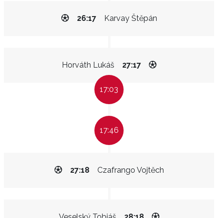
26:17
Karvay Štěpán
Horváth Lukáš
27:17
17:03
17:46
27:18
Czafrango Vojtěch
Veselský Tobiáš
28:18