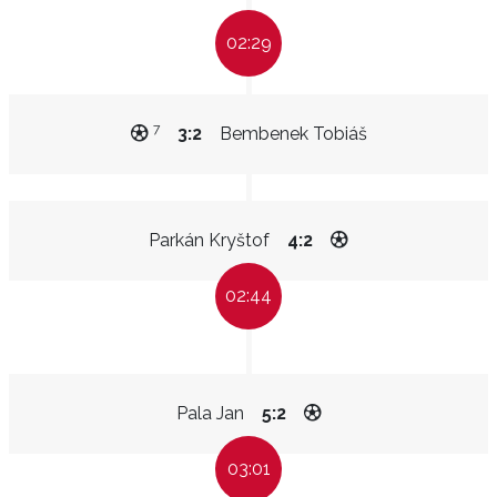
02:29
7
3:2
Bembenek Tobiáš
Parkán Kryštof
4:2
02:44
Pala Jan
5:2
03:01