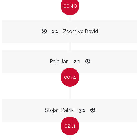
00:40
1:1
Zsemlye David
Pala Jan
2:1
00:51
Stojan Patrik
3:1
02:11