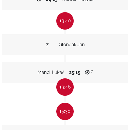
13:40
2"
Glončák Jan
7
Mancl Lukáš
25:15
13:46
15:30