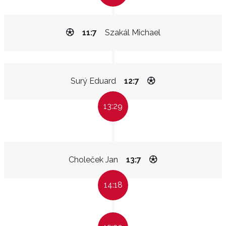
11:7
Szakál Michael
Surý Eduard
12:7
13:29
Choleček Jan
13:7
14:18