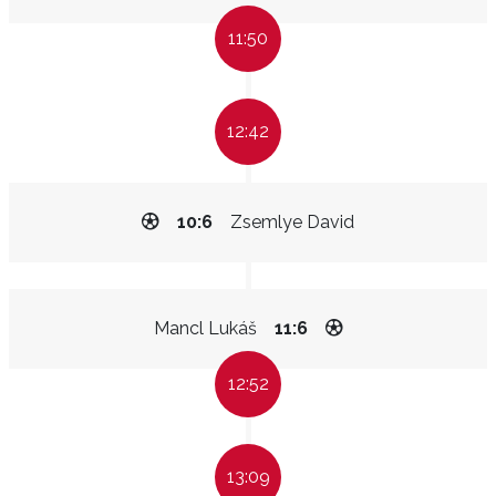
11:50
12:42
10:6
Zsemlye David
Mancl Lukáš
11:6
12:52
13:09