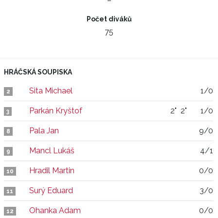
–
Počet diváků
75
HRÁČSKÁ SOUPISKA
Sita Michael
1/0
2
Parkán Kryštof
2"
2"
1/0
3
Pala Jan
9/0
8
Mancl Lukáš
4/1
9
Hradil Martin
0/0
10
Surý Eduard
3/0
11
Ohanka Adam
0/0
12