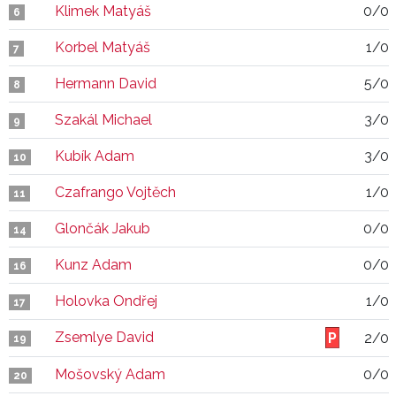
Klimek Matyáš
0/0
6
Korbel Matyáš
1/0
7
Hermann David
5/0
8
Szakál Michael
3/0
9
Kubík Adam
3/0
10
Czafrango Vojtěch
1/0
11
Glončák Jakub
0/0
14
Kunz Adam
0/0
16
Holovka Ondřej
1/0
17
Zsemlye David
2/0
19
Mošovský Adam
0/0
20