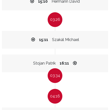
15:10
Hermann David
03:26
15:11
Szakál Michael
Stojan Patrik
16:11
03:34
04:16