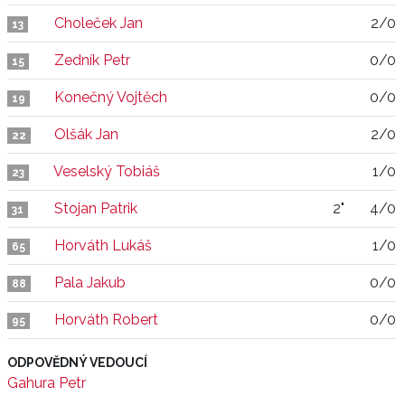
Choleček Jan
2/0
13
Zedník Petr
0/0
15
Konečný Vojtěch
0/0
19
Olšák Jan
2/0
22
Veselský Tobiáš
1/0
23
Stojan Patrik
2"
4/0
31
Horváth Lukáš
1/0
65
Pala Jakub
0/0
88
Horváth Robert
0/0
95
ODPOVĚDNÝ VEDOUCÍ
Gahura Petr