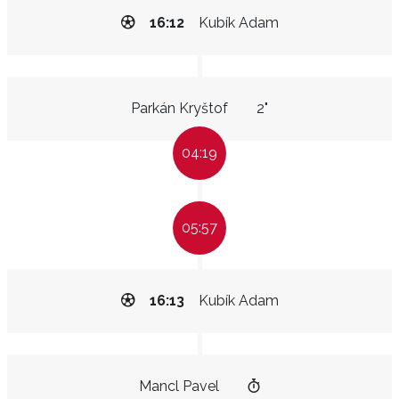
16:12
Kubík Adam
Parkán Kryštof
2"
04:19
05:57
16:13
Kubík Adam
Mancl Pavel