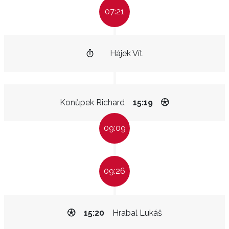
07:21
Hájek Vít
Konůpek Richard
15:19
09:09
09:26
15:20
Hrabal Lukáš