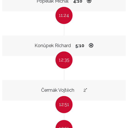
Popelák Michal
4:10
11:24
Konůpek Richard
5:10
12:35
Čermák Vojtěch
2"
12:51