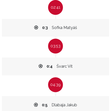
02:41
0:3
Sofka Matyáš
03:53
0:4
Švarc Vít
04:39
0:5
Dlabaja Jakub