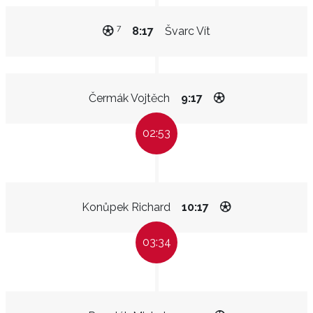
7
8:17
Švarc Vít
Čermák Vojtěch
9:17
02:53
Konůpek Richard
10:17
03:34