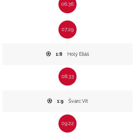
06:36
07:29
1:8
Holý Eliáš
08:33
1:9
Švarc Vít
09:22