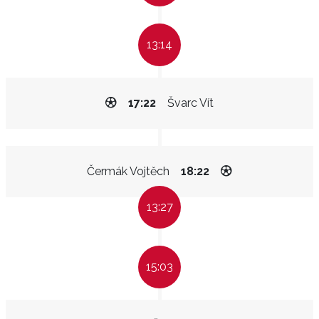
13:14
17:22
Švarc Vít
Čermák Vojtěch
18:22
13:27
15:03