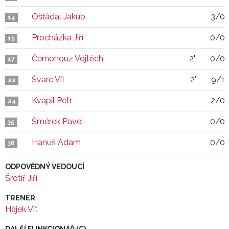
Ošťádal Jakub
3/0
14
Procházka Jiří
0/0
15
Černohouz Vojtěch
2"
0/0
17
Švarc Vít
2"
9/1
22
Kvapil Petr
2/0
24
Šmérek Pavel
0/0
35
Hanuš Adam
0/0
36
ODPOVĚDNÝ VEDOUCÍ
Šrotíř Jiří
TRENÉR
Hájek Vít