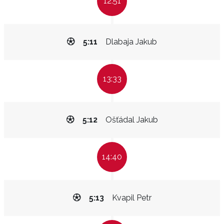
12:51
5:11
Dlabaja Jakub
13:33
5:12
Ošťádal Jakub
14:40
5:13
Kvapil Petr