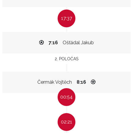
17:37
7:16
Ošťádal Jakub
2. POLOČAS
Čermák Vojtěch
8:16
00:54
02:21