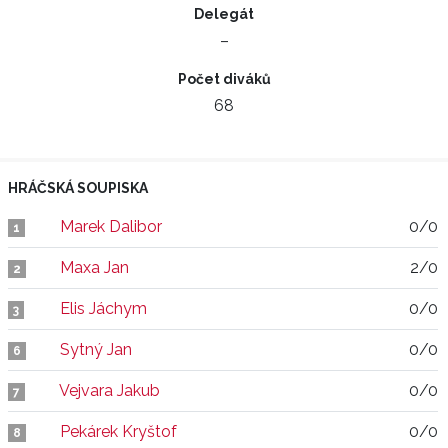
Delegát
–
Počet diváků
68
HRÁČSKÁ SOUPISKA
Marek Dalibor
0/0
1
Maxa Jan
2/0
2
Elis Jáchym
0/0
3
Sytný Jan
0/0
6
Vejvara Jakub
0/0
7
Pekárek Kryštof
0/0
8