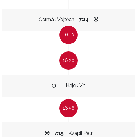
Čermák Vojtěch
7:14
16:10
16:20
Hájek Vít
16:56
7:15
Kvapil Petr