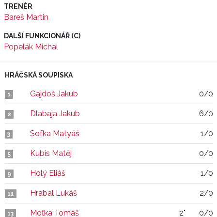
TRENÉR
Bareš Martin
DALŠÍ FUNKCIONÁŘ (C)
Popelák Michal
HRÁČSKÁ SOUPISKA
Gajdoš Jakub
0/0
1
Dlabaja Jakub
6/0
2
Sofka Matyáš
1/0
3
Kubis Matěj
0/0
5
Holý Eliáš
1/0
9
Hrabal Lukáš
2/0
11
Moťka Tomáš
2"
0/0
13