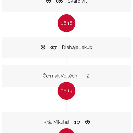
0:6
Švarc Vít
06:16
0:7
Dlabaja Jakub
Čermák Vojtěch
2"
06:19
Král Mikuláš
1:7