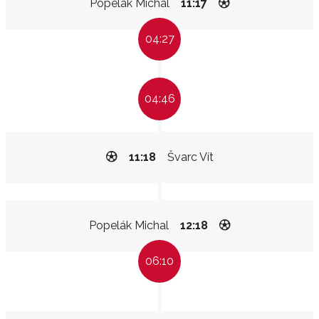
Popelák Michal
11:17
04:27
04:46
11:18
Švarc Vít
Popelák Michal
12:18
06:10