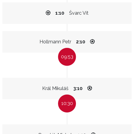
1:10
Švarc Vít
Hollmann Petr
2:10
09:53
Král Mikuláš
3:10
10:30