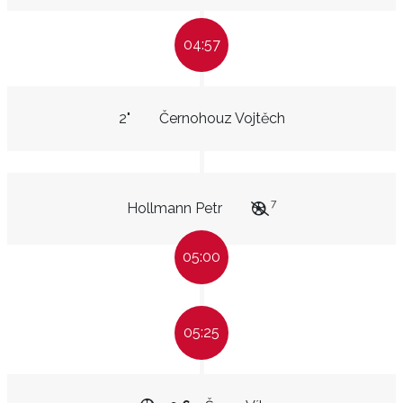
04:57
2"
Černohouz Vojtěch
7
Hollmann Petr
05:00
05:25