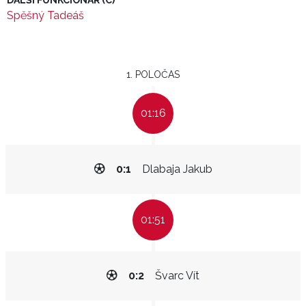
DALŠÍ FUNKCIONÁŘ (C)
Spěšný Tadeáš
1. POLOČAS
01:16
0:1
Dlabaja Jakub
01:51
0:2
Švarc Vít