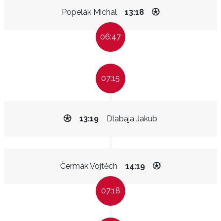
Popelák Michal
13:18
06:47
07:15
13:19
Dlabaja Jakub
Čermák Vojtěch
14:19
07:18