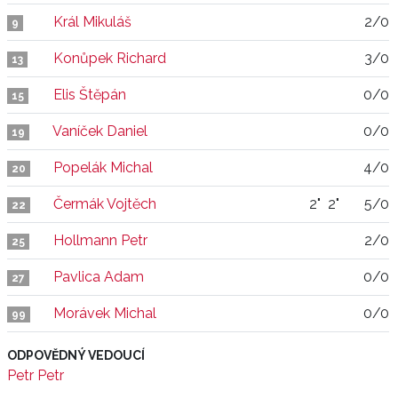
Král Mikuláš
2/0
9
Konůpek Richard
3/0
13
Elis Štěpán
0/0
15
Vaníček Daniel
0/0
19
Popelák Michal
4/0
20
Čermák Vojtěch
2"
2"
5/0
22
Hollmann Petr
2/0
25
Pavlica Adam
0/0
27
Morávek Michal
0/0
99
ODPOVĚDNÝ VEDOUCÍ
Petr Petr