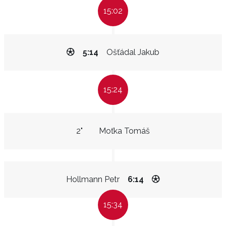
15:02
5:14
Ošťádal Jakub
15:24
2"
Moťka Tomáš
Hollmann Petr
6:14
15:34