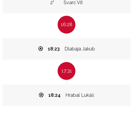
2"
Švarc Vít
16:28
18:23
Dlabaja Jakub
17:31
18:24
Hrabal Lukáš