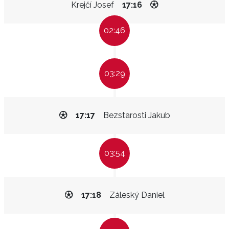
Krejčí Josef
17:16
02:46
03:29
17:17
Bezstarosti Jakub
03:54
17:18
Záleský Daniel