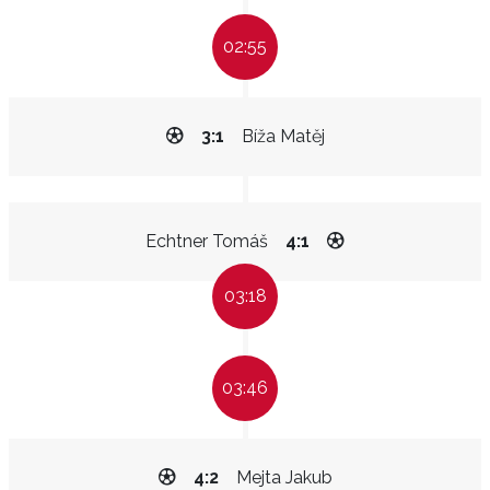
02:55
3:1
Bíža Matěj
Echtner Tomáš
4:1
03:18
03:46
4:2
Mejta Jakub