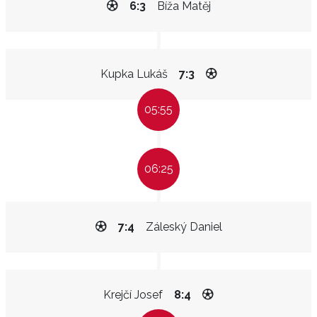
6:3
Bíža Matěj
Kupka Lukáš
7:3
05:55
06:25
7:4
Záleský Daniel
Krejčí Josef
8:4