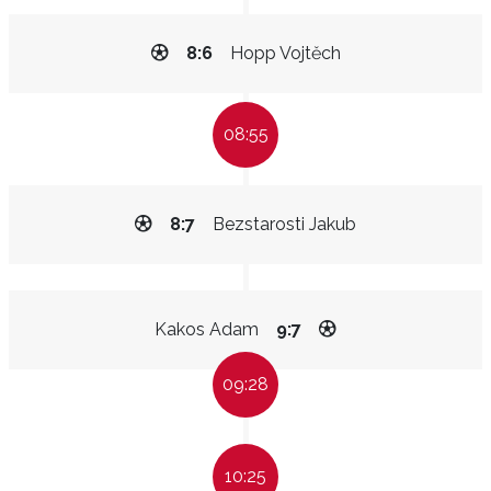
8:6
Hopp Vojtěch
08:55
8:7
Bezstarosti Jakub
Kakos Adam
9:7
09:28
10:25