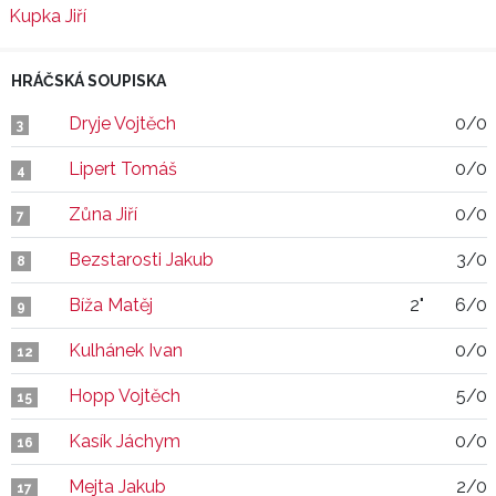
Kupka Jiří
HRÁČSKÁ SOUPISKA
Dryje Vojtěch
0/0
3
Lipert Tomáš
0/0
4
Zůna Jiří
0/0
7
Bezstarosti Jakub
3/0
8
Bíža Matěj
2"
6/0
9
Kulhánek Ivan
0/0
12
Hopp Vojtěch
5/0
15
Kasík Jáchym
0/0
16
Mejta Jakub
2/0
17