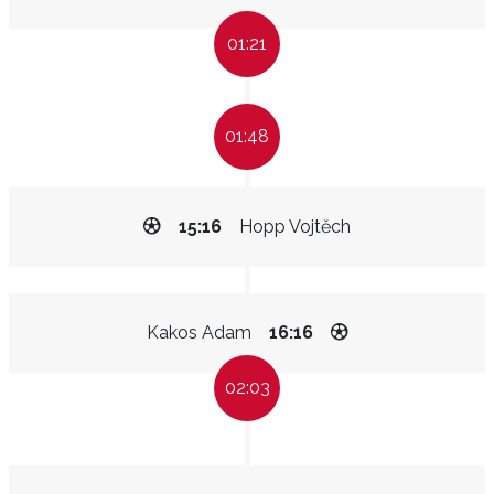
01:21
01:48
15:16
Hopp Vojtěch
Kakos Adam
16:16
02:03