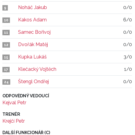
Noháč Jakub
0/0
9
Kakos Adam
6/0
10
Samec Bořivoj
0/0
11
Dvořák Matěj
0/0
12
Kupka Lukáš
3/0
15
Klečacký Vojtěch
1/0
17
Štengl Ondřej
0/0
24
ODPOVĚDNÝ VEDOUCÍ
Kejval Petr
TRENÉR
Krejčí Petr
DALŠÍ FUNKCIONÁŘ (C)