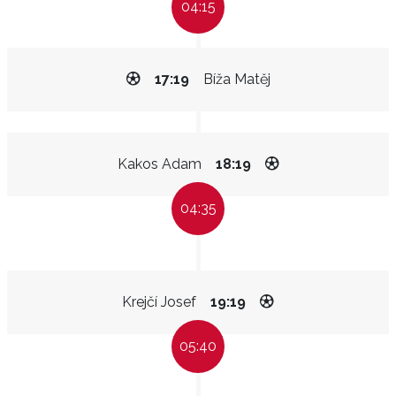
04:15
17:19
Bíža Matěj
Kakos Adam
18:19
04:35
Krejčí Josef
19:19
05:40