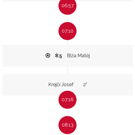
06:57
07:10
8:5
Bíža Matěj
Krejčí Josef
2"
07:16
08:13