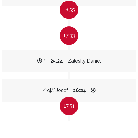
16:55
17:33
7
25:24
Záleský Daniel
Krejčí Josef
26:24
17:51