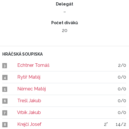
Delegát
–
Počet diváků
20
HRÁČSKÁ SOUPISKA
Echtner Tomáš
2/0
3
Rytíř Matěj
0/0
4
Němec Matěj
0/0
5
Trešl Jakub
0/0
6
Vrbík Jakub
0/0
7
Krejčí Josef
2"
14/2
8