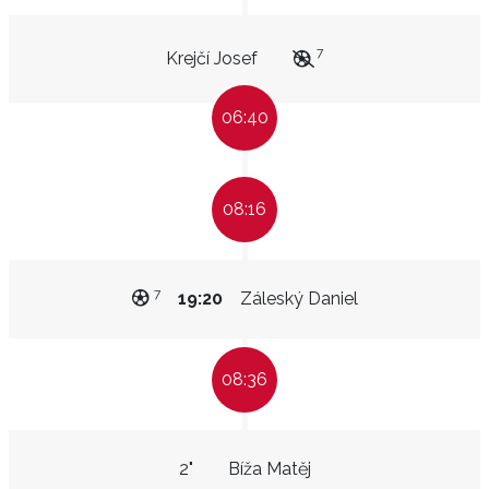
7
Krejčí Josef
06:40
08:16
7
19:20
Záleský Daniel
08:36
2"
Bíža Matěj