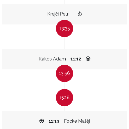
Krejčí Petr
13:35
Kakos Adam
11:12
13:56
15:18
11:13
Focke Matěj