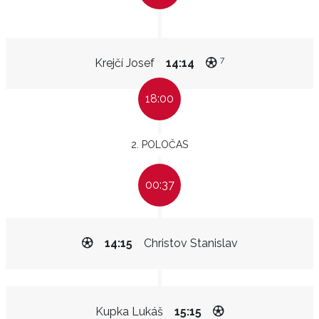
7
Krejčí Josef
14:14
18:00
2. POLOČAS
00:37
14:15
Christov Stanislav
Kupka Lukáš
15:15