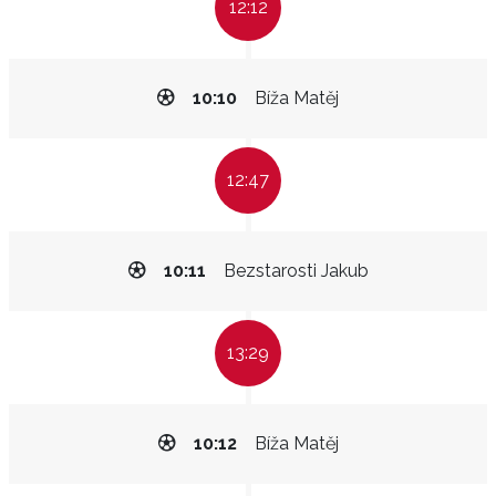
12:12
10:10
Bíža Matěj
12:47
10:11
Bezstarosti Jakub
13:29
10:12
Bíža Matěj