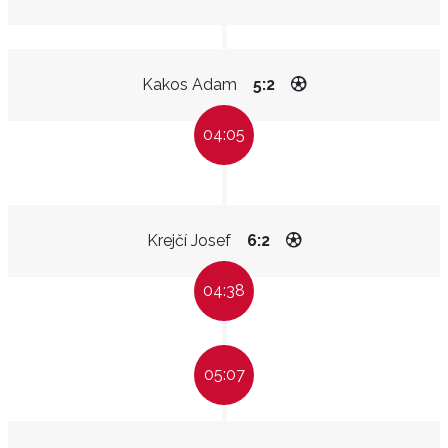
Kakos Adam
5:2
04:05
Krejčí Josef
6:2
04:38
05:07