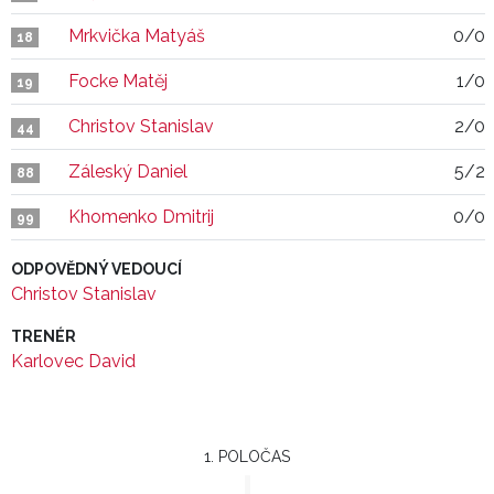
Mrkvička Matyáš
0/0
18
Focke Matěj
1/0
19
Christov Stanislav
2/0
44
Záleský Daniel
5/2
88
Khomenko Dmitrij
0/0
99
ODPOVĚDNÝ VEDOUCÍ
Christov Stanislav
TRENÉR
Karlovec David
1. POLOČAS