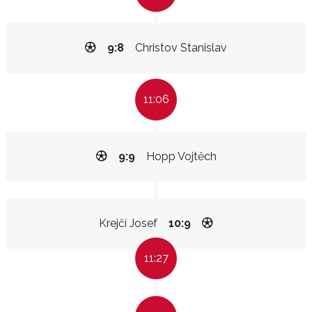
9:8
Christov Stanislav
11:06
9:9
Hopp Vojtěch
Krejčí Josef
10:9
11:27