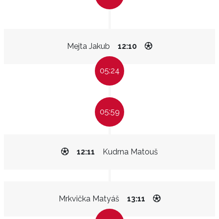
Mejta Jakub
12:10
05:24
05:59
12:11
Kudrna Matouš
Mrkvička Matyáš
13:11