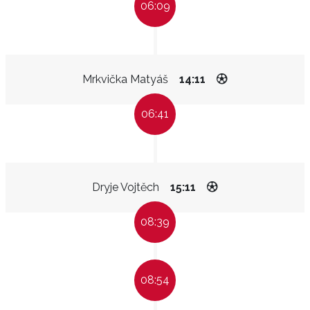
06:09
Mrkvička Matyáš
14:11
06:41
Dryje Vojtěch
15:11
08:39
08:54