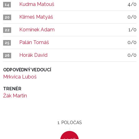
Kudrna Matouš
4/0
14
Klimeš Matyáš
0/0
20
Komínek Adam
1/0
22
Palán Tomáš
0/0
25
Horák David
0/0
26
ODPOVĚDNÝ VEDOUCÍ
Mrkvica Luboš
TRENÉR
Žák Martin
1. POLOČAS