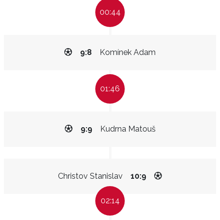
00:44
9:8
Komínek Adam
01:46
9:9
Kudrna Matouš
Christov Stanislav
10:9
02:14