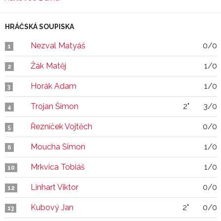
HRÁČSKÁ SOUPISKA
Nezval Matyáš
0/0
1
Žák Matěj
1/0
2
Horák Adam
1/0
3
Trojan Šimon
2"
3/0
4
Řezníček Vojtěch
0/0
5
Moucha Simon
1/0
6
Mrkvica Tobiáš
1/0
10
Linhart Viktor
0/0
12
Kubový Jan
2"
0/0
13