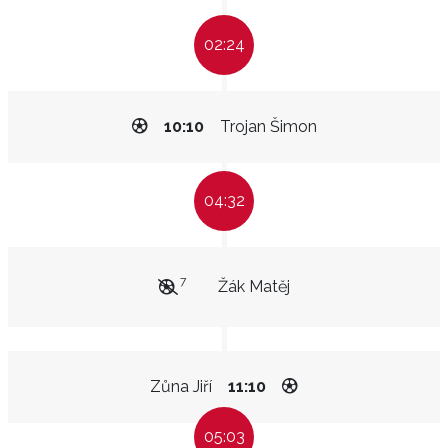
02:24
10:10
Trojan Šimon
04:32
7
Žák Matěj
Zůna Jiří
11:10
05:03