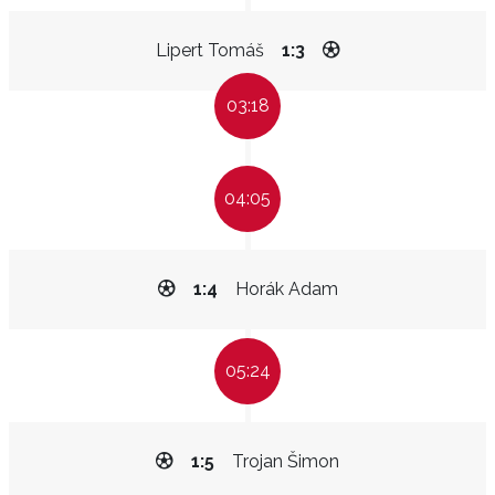
Lipert Tomáš
1:3
03:18
04:05
1:4
Horák Adam
05:24
1:5
Trojan Šimon