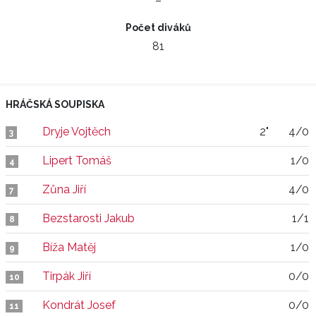
–
Počet diváků
81
HRÁČSKÁ SOUPISKA
Dryje Vojtěch
2"
4/0
3
Lipert Tomáš
1/0
4
Zůna Jiří
4/0
7
Bezstarosti Jakub
1/1
8
Bíža Matěj
1/0
9
Tirpák Jiří
0/0
10
Kondrát Josef
0/0
11