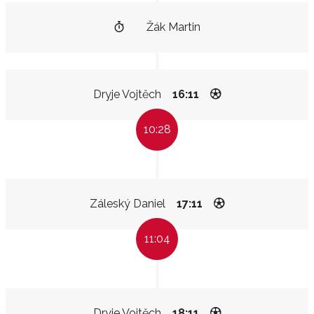
Žák Martin
Dryje Vojtěch
16:11
10:28
Záleský Daniel
17:11
11:04
Dryje Vojtěch
18:11