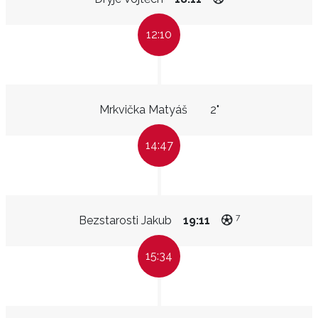
12:10
Mrkvička Matyáš
2"
14:47
7
Bezstarosti Jakub
19:11
15:34