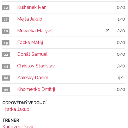
Kulhánek Ivan
0/0
12
Mejta Jakub
1/0
17
Mrkvička Matyáš
2"
2/0
18
Focke Matěj
0/0
19
Donát Samuel
0/0
24
Christov Stanislav
3/0
44
Záleský Daniel
4/1
88
Khomenko Dmitrij
0/0
99
ODPOVĚDNÝ VEDOUCÍ
Hrstka Jakub
TRENÉR
Karlovec David