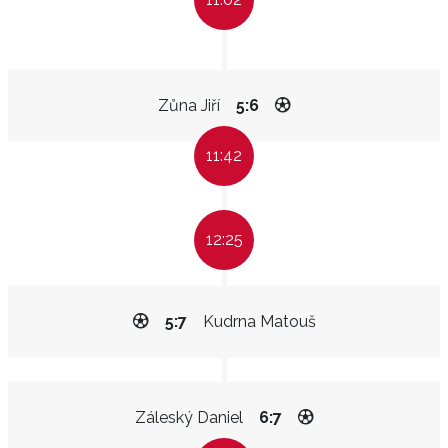
Zůna Jiří
5:6
11:42
12:25
5:7
Kudrna Matouš
Záleský Daniel
6:7