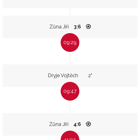
Zůna Jiří
3:6
09:29
Dryje Vojtěch
2"
09:47
Zůna Jiří
4:6
11:02