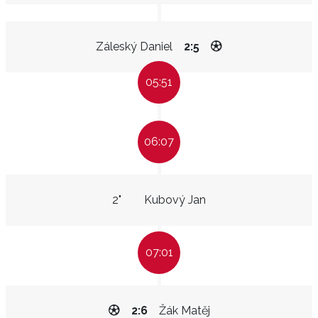
Záleský Daniel
2:5
05:51
06:07
2"
Kubový Jan
07:01
2:6
Žák Matěj