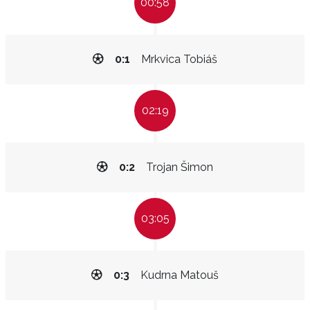
00:58
0:1
Mrkvica Tobiáš
02:19
0:2
Trojan Šimon
03:05
0:3
Kudrna Matouš