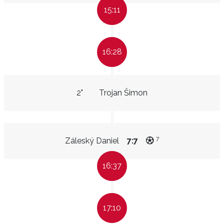
15:11
16:28
2"
Trojan Šimon
7
Záleský Daniel
7:7
16:37
17:10