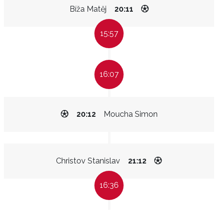
Bíža Matěj
20:11
15:57
16:07
20:12
Moucha Simon
Christov Stanislav
21:12
16:36