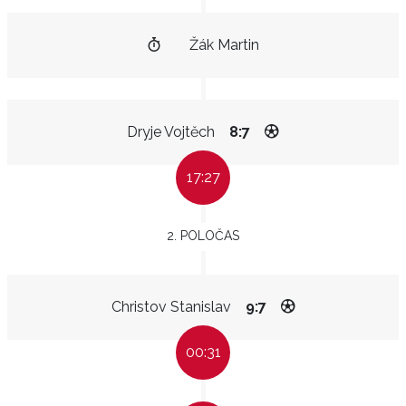
Žák Martin
Dryje Vojtěch
8:7
17:27
2. POLOČAS
Christov Stanislav
9:7
00:31