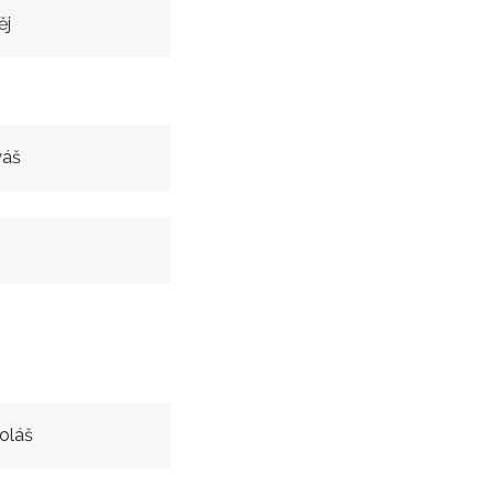
ěj
yáš
oláš