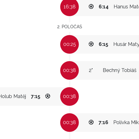
16:38
6:14
Hanus Mat
2. POLOČAS
00:25
6:15
Husár Mat
00:38
2"
Bechný Tobiáš
Holub Matěj
7:15
00:38
00:38
7:16
Polívka Mik