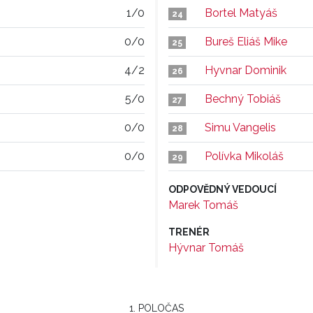
1/0
Bortel Matyáš
24
0/0
Bureš Eliáš Mike
25
4/2
Hyvnar Dominik
26
5/0
Bechný Tobiáš
27
0/0
Simu Vangelis
28
0/0
Polívka Mikoláš
29
ODPOVĚDNÝ VEDOUCÍ
Marek Tomáš
TRENÉR
Hývnar Tomáš
1. POLOČAS