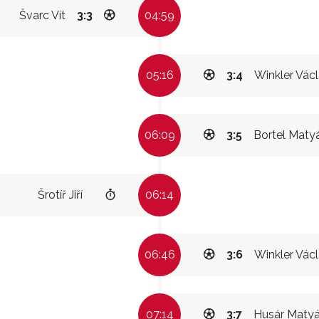
Švarc Vít
3:3
04:59
05:16
3:4
Winkler Vác
06:09
3:5
Bortel Maty
Šrotíř Jiří
06:14
06:46
3:6
Winkler Vác
07:14
3:7
Husár Maty