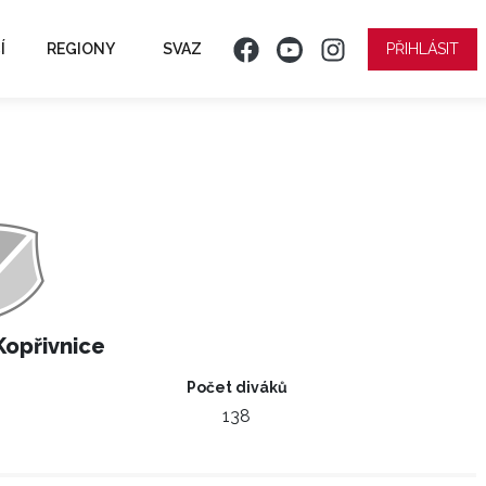
Í
REGIONY
SVAZ
PŘIHLÁSIT
opřivnice
Počet diváků
138