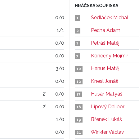
HRÁČSKÁ SOUPISKA
0/0
Sedláček Michal
1
1/1
Pecha Adam
2
0/0
Petráš Matěj
3
0/0
Konečný Mojmír
7
3/0
Hanus Matěj
10
0/0
Knesl Jonáš
12
2"
0/0
Husár Matyáš
17
2"
0/0
Lípový Dalibor
18
1/0
Břenek Lukáš
19
0/0
Winkler Václav
21