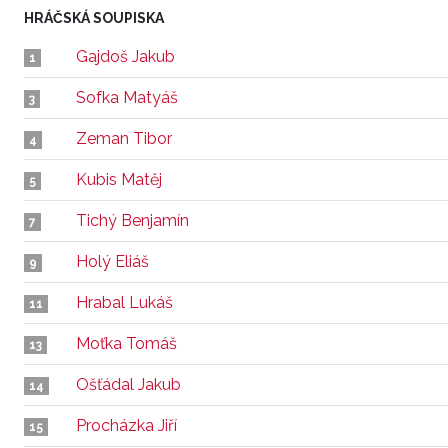
HRÁČSKÁ SOUPISKA
Gajdoš Jakub
1
Sofka Matyáš
3
Zeman Tibor
4
Kubis Matěj
5
Tichý Benjamín
7
Holý Eliáš
9
Hrabal Lukáš
11
Moťka Tomáš
13
Ošťádal Jakub
14
Procházka Jiří
15