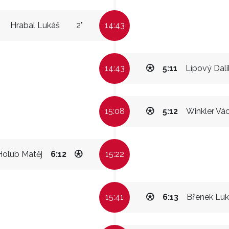
Hrabal Lukáš
2"
14:43
14:43
5:11
Lípový Dali
15:08
5:12
Winkler Vá
Holub Matěj
6:12
15:22
15:41
6:13
Břenek Lu