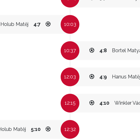
Holub Matěj
4:7
10:03
10:37
4:8
Bortel Maty
12:03
4:9
Hanus Matě
12:15
4:10
Winkler Vá
Holub Matěj
5:10
12:32