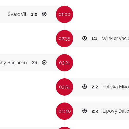
Švarc Vít
1:0
01:00
02:35
1:1
Winkler Václ
chý Benjamín
2:1
03:21
03:51
2:2
Polívka Miko
04:40
2:3
Lípový Dali