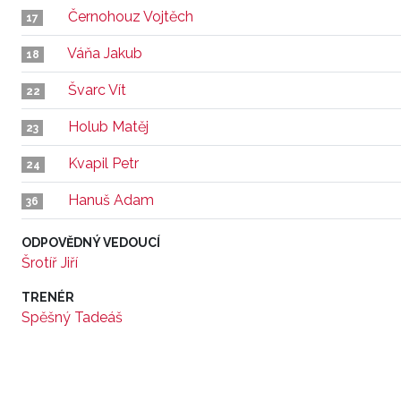
Černohouz Vojtěch
17
Váňa Jakub
18
Švarc Vít
22
Holub Matěj
23
Kvapil Petr
24
Hanuš Adam
36
ODPOVĚDNÝ VEDOUCÍ
Šrotíř Jiří
TRENÉR
Spěšný Tadeáš