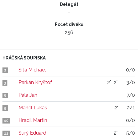
Delegát
–
Počet diváků
256
HRÁČSKÁ SOUPISKA
Sita Michael
0/0
2
Parkán Kryštof
2"
2"
3/0
3
Pala Jan
7/0
8
Mancl Lukáš
2"
2/1
9
Hradil Martin
0/0
10
Surý Eduard
2"
5/0
11