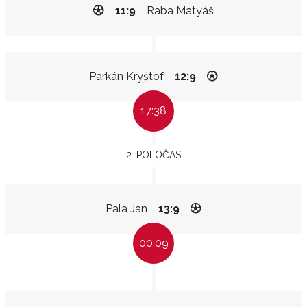
11:9
Raba Matyáš
Parkán Kryštof
12:9
17:38
2. POLOČAS
Pala Jan
13:9
00:09