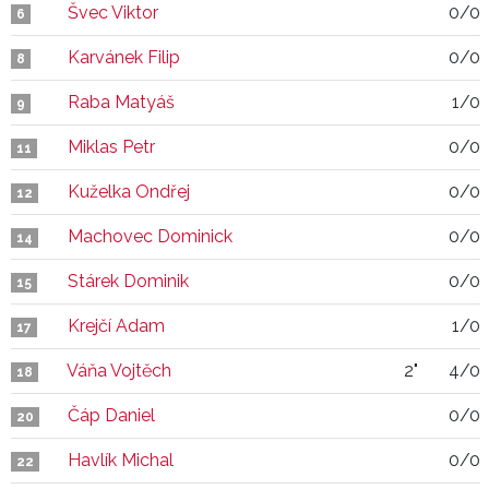
Švec Viktor
0/0
6
Karvánek Filip
0/0
8
Raba Matyáš
1/0
9
Miklas Petr
0/0
11
Kuželka Ondřej
0/0
12
Machovec Dominick
0/0
14
Stárek Dominik
0/0
15
Krejčí Adam
1/0
17
Váňa Vojtěch
2"
4/0
18
Čáp Daniel
0/0
20
Havlík Michal
0/0
22