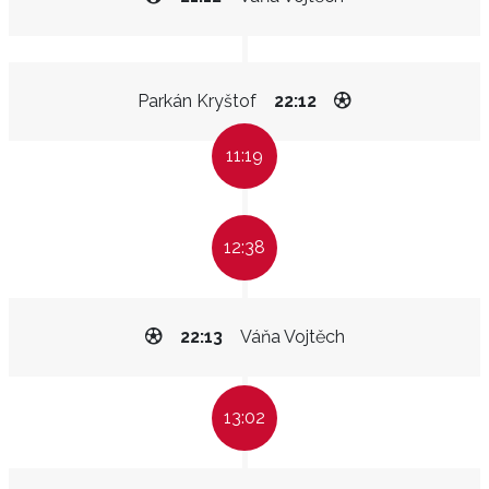
Parkán Kryštof
22:12
11:19
12:38
22:13
Váňa Vojtěch
13:02