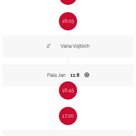
16:05
2"
Váňa Vojtěch
Pala Jan
11:8
16:45
17:20