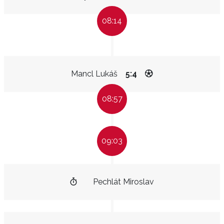
08:14
Mancl Lukáš
5:4
08:57
09:03
Pechlát Miroslav