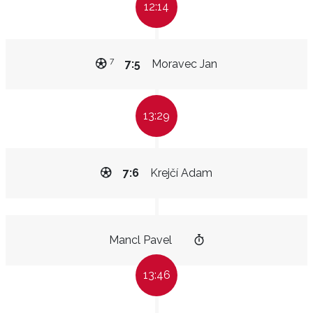
12:14
7
7:5
Moravec Jan
13:29
7:6
Krejčí Adam
Mancl Pavel
13:46