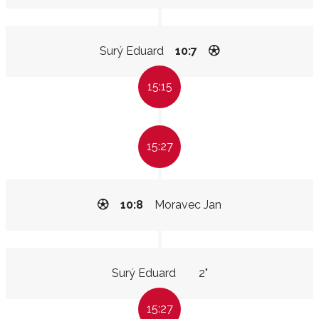
Surý Eduard
10:7
15:15
15:27
10:8
Moravec Jan
Surý Eduard
2"
15:27