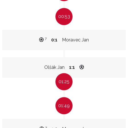
00:53
7
0:1
Moravec Jan
Olšák Jan
1:1
01:25
01:49
7