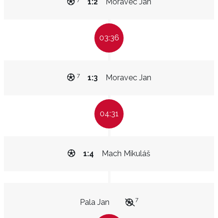
1:2
Moravec Jan
03:36
7
1:3
Moravec Jan
04:31
1:4
Mach Mikuláš
7
Pala Jan