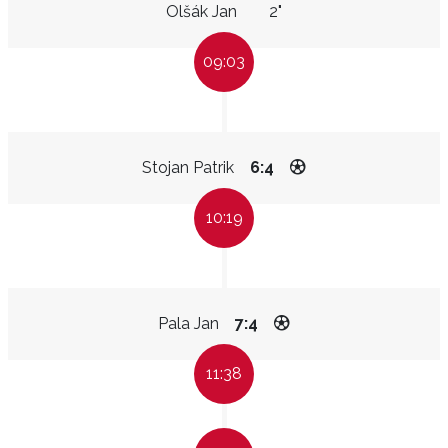
Olšák Jan
2"
09:03
Stojan Patrik
6:4
10:19
Pala Jan
7:4
11:38