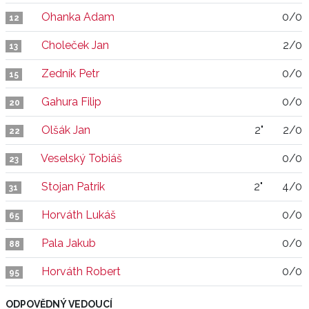
Ohanka Adam
0/0
12
Choleček Jan
2/0
13
Zedník Petr
0/0
15
Gahura Filip
0/0
20
Olšák Jan
2"
2/0
22
Veselský Tobiáš
0/0
23
Stojan Patrik
2"
4/0
31
Horváth Lukáš
0/0
65
Pala Jakub
0/0
88
Horváth Robert
0/0
95
ODPOVĚDNÝ VEDOUCÍ