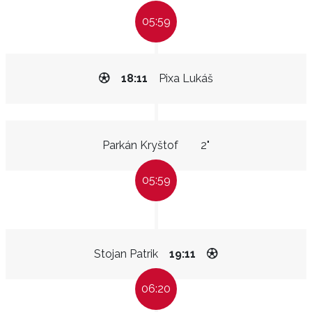
05:59
18:11
Pixa Lukáš
Parkán Kryštof
2"
05:59
Stojan Patrik
19:11
06:20