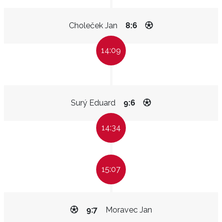
Choleček Jan
8:6
14:09
Surý Eduard
9:6
14:34
15:07
9:7
Moravec Jan