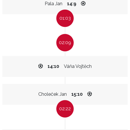
Pala Jan
14:9
01:03
02:09
14:10
Váňa Vojtěch
Choleček Jan
15:10
02:22