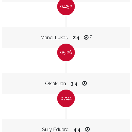
04:52
7
Mancl Lukáš
2:4
05:26
Olšák Jan
3:4
07:41
Surý Eduard
4:4