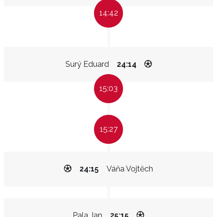
14:42
Surý Eduard
24:14
15:03
15:27
24:15
Váňa Vojtěch
Pala Jan
25:15