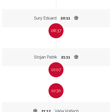
Surý Eduard
20:11
08:37
Stojan Patrik
21:11
10:07
10:30
21:12
Váňa Vojtěch