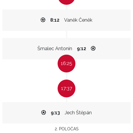
8:12
Vaněk Čeněk
Šmalec Antonín
9:12
16:25
17:37
9:13
Jech Štěpán
2. POLOČAS