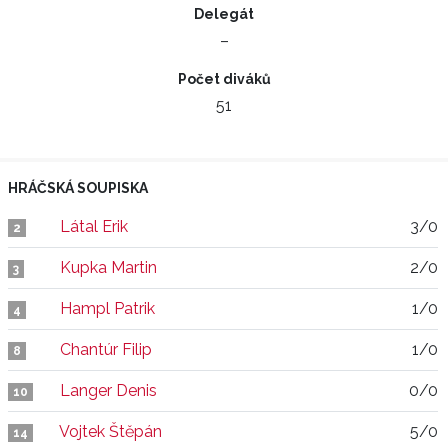
Delegát
–
Počet diváků
51
HRÁČSKÁ SOUPISKA
Látal Erik
3/0
2
Kupka Martin
2/0
3
Hampl Patrik
1/0
4
Chantúr Filip
1/0
8
Langer Denis
0/0
10
Vojtek Štěpán
5/0
14