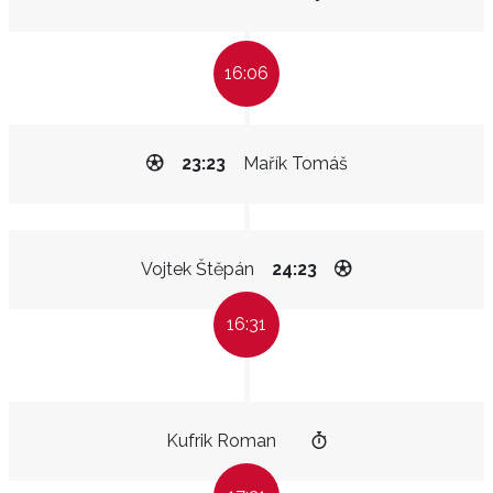
16:06
23:23
Mařík Tomáš
Vojtek Štěpán
24:23
16:31
Kufrik Roman