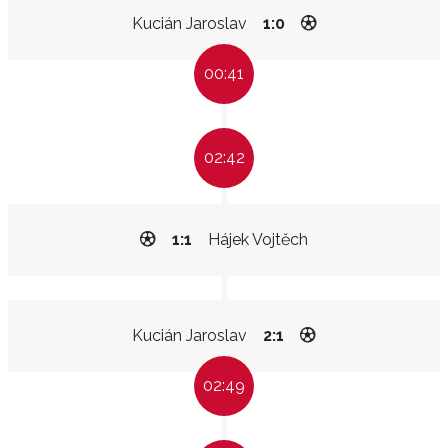
Kucián Jaroslav
1:0
00:41
02:42
1:1
Hájek Vojtěch
Kucián Jaroslav
2:1
02:49