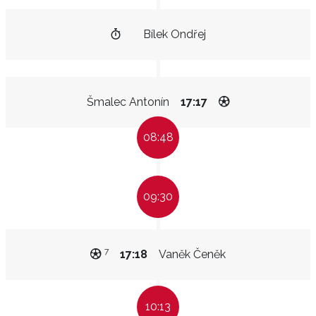
Bílek Ondřej
Šmalec Antonín
17:17
08:48
09:30
7
17:18
Vaněk Čeněk
10:13