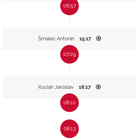
06:57
Šmalec Antonín
15:17
07:29
Kucián Jaroslav
16:17
08:10
08:13