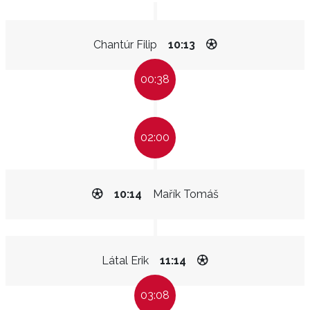
Chantúr Filip
10:13
00:38
02:00
10:14
Mařík Tomáš
Látal Erik
11:14
03:08