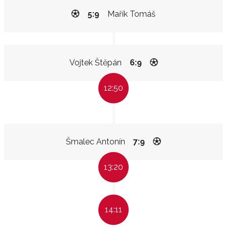
5:9
Mařík Tomáš
Vojtek Štěpán
6:9
12:50
Šmalec Antonín
7:9
13:20
14:11