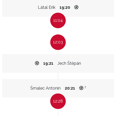
Látal Erik
19:20
11:04
12:03
19:21
Jech Štěpán
7
Šmalec Antonín
20:21
12:28