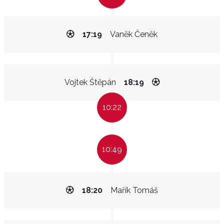
17:19
Vaněk Čeněk
Vojtek Štěpán
18:19
10:22
10:49
18:20
Mařík Tomáš