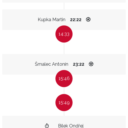
Kupka Martin
22:22
14:33
Šmalec Antonín
23:22
15:46
15:49
Bílek Ondřej