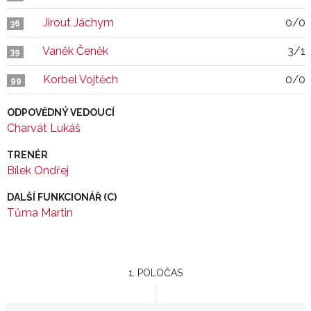
Jirout Jáchym
0/0
36
Vaněk Čeněk
3/1
39
Korbel Vojtěch
0/0
99
ODPOVĚDNÝ VEDOUCÍ
Charvát Lukáš
TRENÉR
Bílek Ondřej
DALŠÍ FUNKCIONÁŘ (C)
Tůma Martin
1. POLOČAS