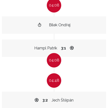
04:08
Bílek Ondřej
Hampl Patrik
3:1
04:08
04:48
3:2
Jech Štěpán