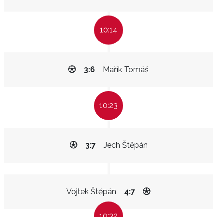
10:14
3:6
Mařík Tomáš
10:23
3:7
Jech Štěpán
Vojtek Štěpán
4:7
10:32