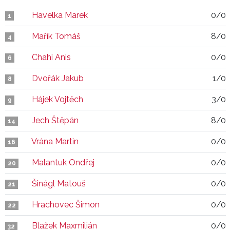
Havelka Marek
0/0
1
Mařík Tomáš
8/0
4
Chahi Anis
0/0
6
Dvořák Jakub
1/0
8
Hájek Vojtěch
3/0
9
Jech Štěpán
8/0
14
Vrána Martin
0/0
16
Malantuk Ondřej
0/0
20
Šinágl Matouš
0/0
21
Hrachovec Šimon
0/0
22
Blažek Maxmilián
0/0
32