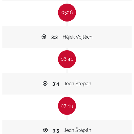
05:18
3:3
Hájek Vojtěch
06:40
3:4
Jech Štěpán
07:49
3:5
Jech Štěpán