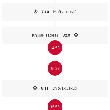
7:10
Mařík Tomáš
Kršňák Tadeáš
8:10
14:53
15:22
8:11
Dvořák Jakub
15:53