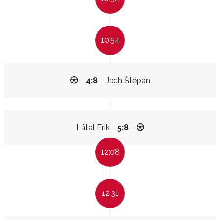
10:54
4:8
Jech Štěpán
Látal Erik
5:8
12:08
12:31