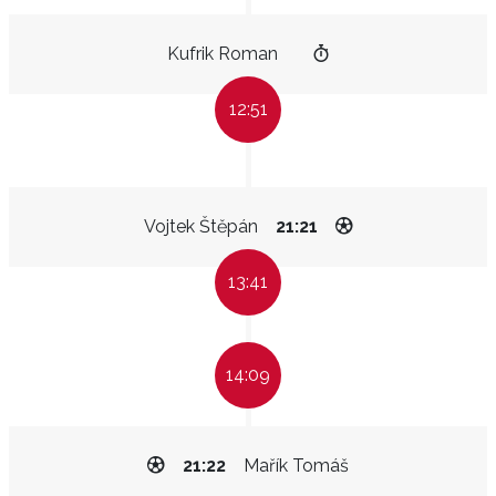
Kufrik Roman
12:51
Vojtek Štěpán
21:21
13:41
14:09
21:22
Mařík Tomáš