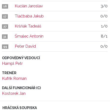
Kucián Jaroslav
3/0
16
Tlačbaba Jakub
0/0
17
Kršňák Tadeáš
1/0
27
Šmalec Antonín
8/1
31
Peter David
0/0
99
ODPOVĚDNÝ VEDOUCÍ
Hampl Petr
TRENÉR
Kufrik Roman
DALŠÍ FUNKCIONÁŘ (C)
Kostorek Jan
HRÁČSKÁ SOUPISKA