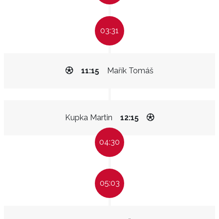
03:31
11:15
Mařík Tomáš
Kupka Martin
12:15
04:30
05:03