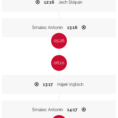
12:16
Jech Štěpán
Šmalec Antonín
13:16
05:26
06:10
13:17
Hájek Vojtěch
Šmalec Antonín
14:17