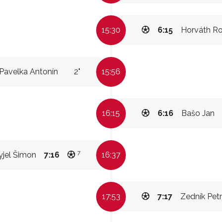
15:30
6:15
Horváth Ro
Pavelka Antonín
2"
15:56
16:15
6:16
Bašo Jan
7
jel Šimon
7:16
16:37
17:53
7:17
Zedník Petr