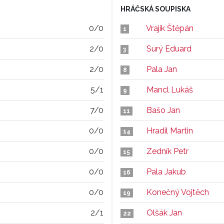
HRÁČSKÁ SOUPISKA
0/0
Vrajík Štěpán
1
2/0
Surý Eduard
3
2/0
Pala Jan
8
5/1
Mancl Lukáš
9
7/0
Bašo Jan
11
0/0
Hradil Martin
14
0/0
Zedník Petr
15
0/0
Pala Jakub
16
0/0
Konečný Vojtěch
19
2/1
Olšák Jan
22