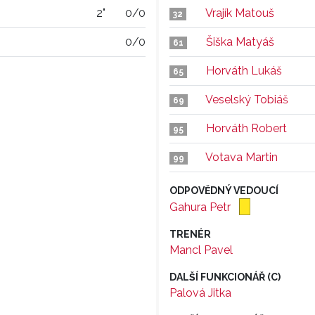
2"
0/0
Vrajík Matouš
32
0/0
Šiška Matyáš
61
Horváth Lukáš
65
Veselský Tobiáš
69
Horváth Robert
95
Votava Martin
99
ODPOVĚDNÝ VEDOUCÍ
Gahura Petr
TRENÉR
Mancl Pavel
DALŠÍ FUNKCIONÁŘ (C)
Palová Jitka