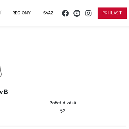
Í
REGIONY
SVAZ
PŘIHLÁSIT
v B
Počet diváků
52