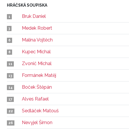
HRÁČSKÁ SOUPISKA
Bruk Daniel
1
Medek Robert
3
Malina Vojtěch
6
Kupec Michal
8
Zvonič Michal
11
Formánek Matěj
13
Boček Štěpán
14
Alves Rafael
17
Sedláček Matouš
22
Nevyjel Šimon
26