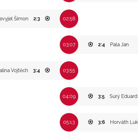
evyjel Šimon
2:3
02:58
03:07
2:4
Pala Jan
lina Vojtěch
3:4
03:55
04:09
3:5
Surý Eduard
05:13
3:6
Horváth Lu