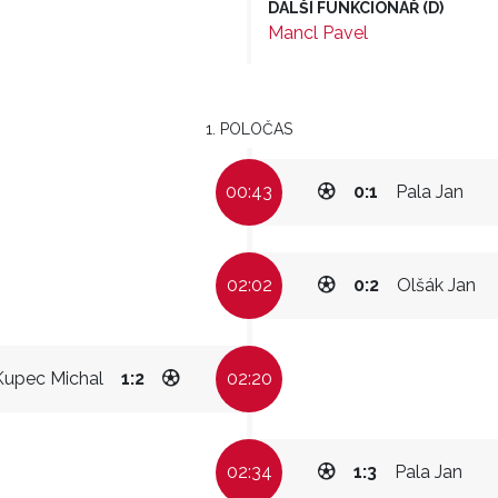
DALŠÍ FUNKCIONÁŘ (D)
Mancl Pavel
1. POLOČAS
00:43
0:1
Pala Jan
02:02
0:2
Olšák Jan
Kupec Michal
1:2
02:20
02:34
1:3
Pala Jan