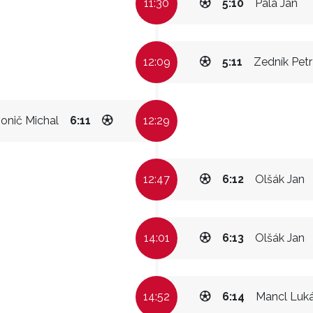
11:30
5:10
Pala Jan
12:09
5:11
Zedník Petr
onič Michal
6:11
12:29
12:47
6:12
Olšák Jan
14:01
6:13
Olšák Jan
14:52
6:14
Mancl Luk