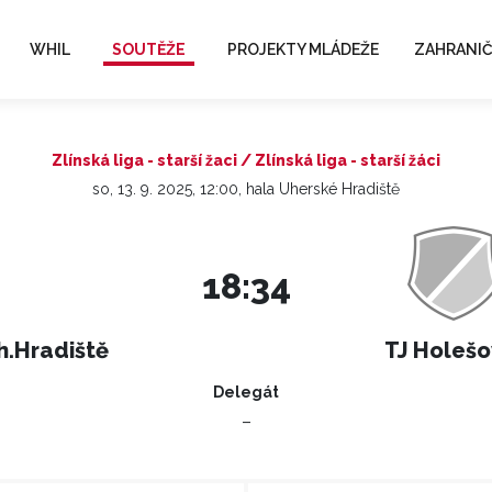
WHIL
SOUTĚŽE
PROJEKTY MLÁDEŽE
ZAHRANIČ
Zlínská liga - starší žaci / Zlínská liga - starší žáci
so, 13. 9. 2025, 12:00, hala Uherské Hradiště
18:34
h.Hradiště
TJ Holešo
Delegát
–