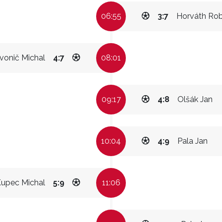
06:55
3:7
Horváth Rob
vonič Michal
4:7
08:01
09:17
4:8
Olšák Jan
10:04
4:9
Pala Jan
upec Michal
5:9
11:06