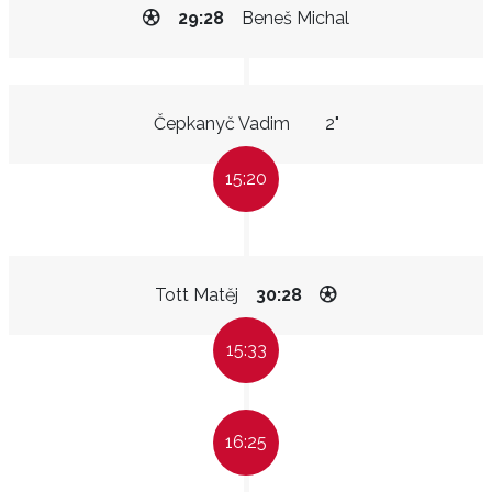
29:28
Beneš Michal
Čepkanyč Vadim
2"
15:20
Tott Matěj
30:28
15:33
16:25