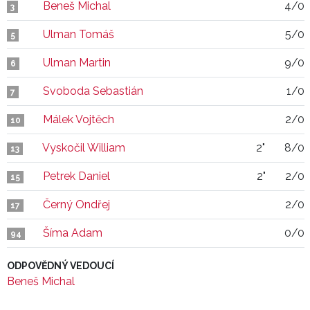
Beneš Michal
4/0
3
Ulman Tomáš
5/0
5
Ulman Martin
9/0
6
Svoboda Sebastián
1/0
7
Málek Vojtěch
2/0
10
Vyskočil William
2"
8/0
13
Petrek Daniel
2"
2/0
15
Černý Ondřej
2/0
17
Šíma Adam
0/0
94
ODPOVĚDNÝ VEDOUCÍ
Beneš Michal