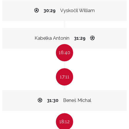
30:29
Vyskočil William
Kabelka Antonín
31:29
16:40
17:11
31:30
Beneš Michal
18:12