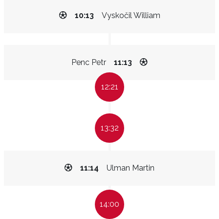
10:13
Vyskočil William
Penc Petr
11:13
12:21
13:32
11:14
Ulman Martin
14:00