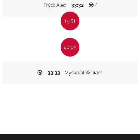
7
Frýdl Alex
33:32
19:51
20:05
33:33
Vyskočil William