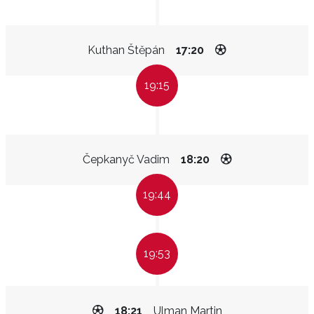
Kuthan Štěpán
17:20
19:15
Čepkanyč Vadim
18:20
19:44
19:53
18:21
Ulman Martin