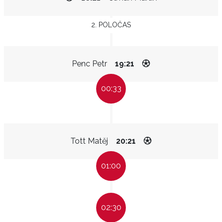
2. POLOČAS
Penc Petr
19:21
00:33
Tott Matěj
20:21
01:00
02:30