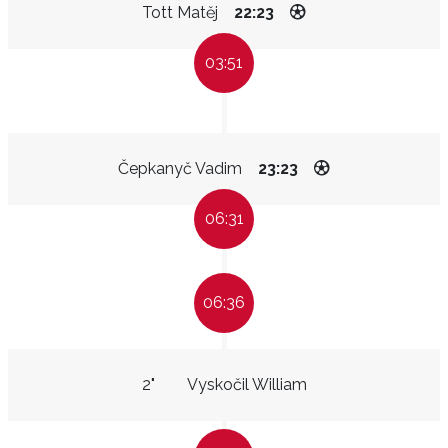
Tott Matěj
22:23
03:51
Čepkanyč Vadim
23:23
06:31
06:36
2"
Vyskočil William