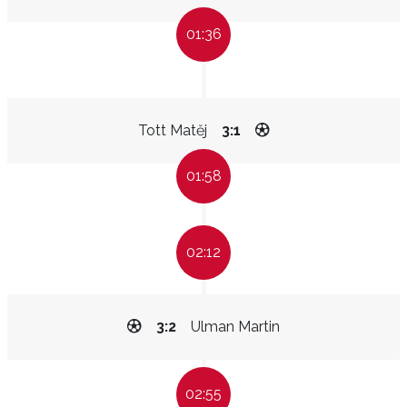
01:36
Tott Matěj
3:1
01:58
02:12
3:2
Ulman Martin
02:55