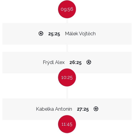
09:56
25:25
Málek Vojtěch
Frýdl Alex
26:25
10:25
Kabelka Antonín
27:25
11:45