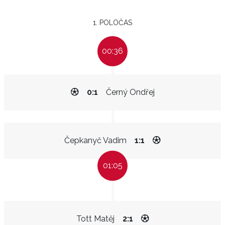
1. POLOČAS
00:36
0:1
Černý Ondřej
Čepkanyč Vadim
1:1
01:05
Tott Matěj
2:1