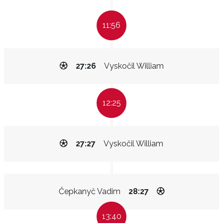
11:56
27:26
Vyskočil William
12:25
27:27
Vyskočil William
Čepkanyč Vadim
28:27
13:40