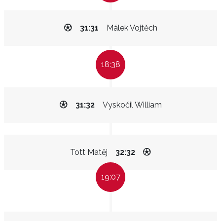
31:31
Málek Vojtěch
18:38
31:32
Vyskočil William
Tott Matěj
32:32
19:07