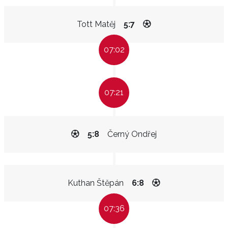
Tott Matěj
5:7
07:02
07:21
5:8
Černý Ondřej
Kuthan Štěpán
6:8
07:36