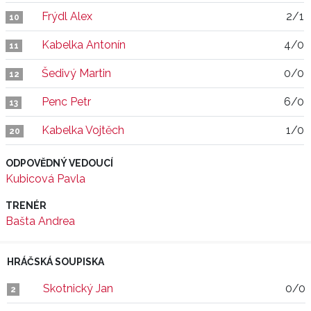
Frýdl Alex
2/1
10
Kabelka Antonín
4/0
11
Šedivý Martin
0/0
12
Penc Petr
6/0
13
Kabelka Vojtěch
1/0
20
ODPOVĚDNÝ VEDOUCÍ
Kubicová Pavla
TRENÉR
Bašta Andrea
HRÁČSKÁ SOUPISKA
Skotnický Jan
0/0
2