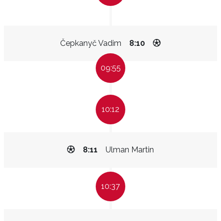
Čepkanyč Vadim
8:10
09:55
10:12
8:11
Ulman Martin
10:37