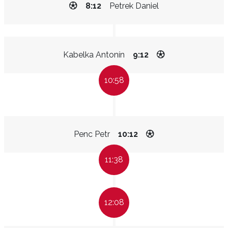
8:12
Petrek Daniel
Kabelka Antonín
9:12
10:58
Penc Petr
10:12
11:38
12:08