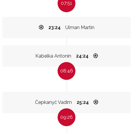
07:51
23:24
Ulman Martin
Kabelka Antonín
24:24
08:46
Čepkanyč Vadim
25:24
09:26