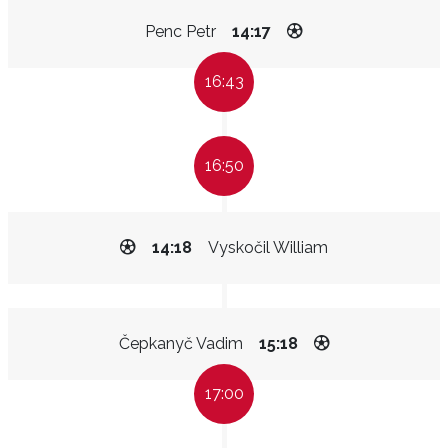
Penc Petr
14:17
16:43
16:50
14:18
Vyskočil William
Čepkanyč Vadim
15:18
17:00