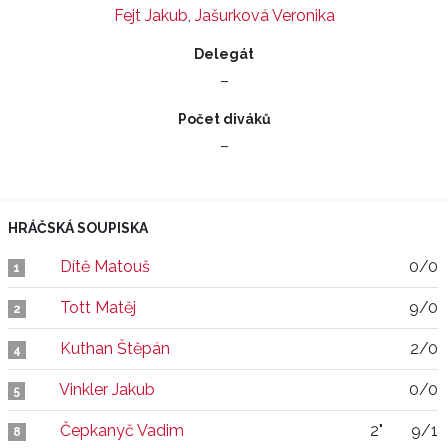
Fejt Jakub
,
Jašurková Veronika
Delegát
–
Počet diváků
–
HRÁČSKÁ SOUPISKA
Dítě Matouš
0/0
1
Tott Matěj
9/0
2
Kuthan Štěpán
2/0
4
Vinkler Jakub
0/0
5
Čepkanyč Vadim
2"
9/1
8