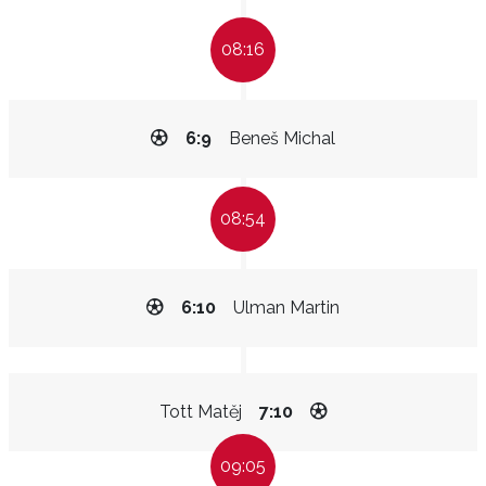
08:16
6:9
Beneš Michal
08:54
6:10
Ulman Martin
Tott Matěj
7:10
09:05