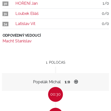
HOŘENÍ Jan
1/0
30
Loubek Eliáš
0/0
31
Latislav Vít
0/0
34
ODPOVĚDNÝ VEDOUCÍ
Macht Stanislav
1. POLOČAS
Popelák Michal
1:0
00:30