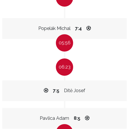
Popelák Michal
7:4
05:56
06:23
7:5
Dítě Josef
Pavlica Adam
8:5