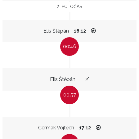
2. POLOČAS
Elis Štěpán
16:12
00:46
Elis Štěpán
2"
00:57
Čermák Vojtěch
17:12