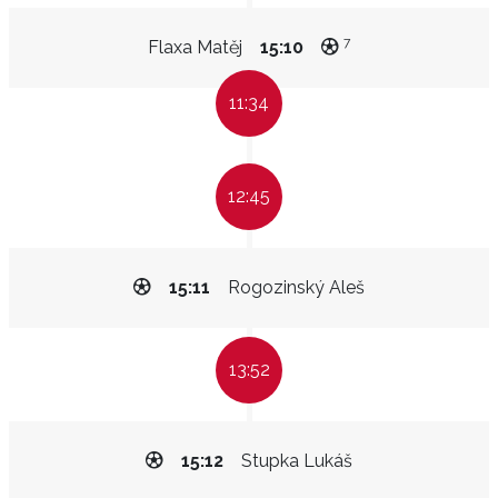
7
Flaxa Matěj
15:10
11:34
12:45
15:11
Rogozinský Aleš
13:52
15:12
Stupka Lukáš