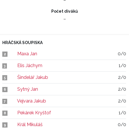
–
Počet diváků
–
HRÁČSKÁ SOUPISKA
Maxa Jan
0/0
2
Elis Jáchym
1/0
3
Šindelář Jakub
2/0
5
Sytný Jan
2/0
6
Vejvara Jakub
2/0
7
Pekárek Kryštof
1/0
8
Král Mikuláš
0/0
9