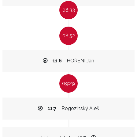
08:33
08:52
11:6
HOŘENÍ Jan
09:29
11:7
Rogozinský Aleš