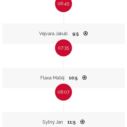
06:45
Vejvara Jakub
9:5
07:35
Flaxa Matěj
10:5
08:07
Sytný Jan
11:5