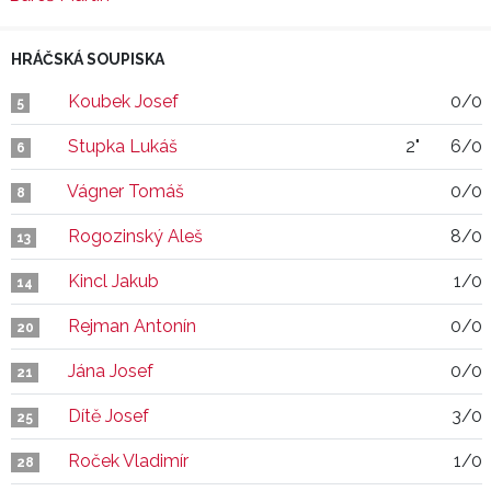
HRÁČSKÁ SOUPISKA
Koubek Josef
0/0
5
Stupka Lukáš
2"
6/0
6
Vágner Tomáš
0/0
8
Rogozinský Aleš
8/0
13
Kincl Jakub
1/0
14
Rejman Antonín
0/0
20
Jána Josef
0/0
21
Dítě Josef
3/0
25
Roček Vladimír
1/0
28