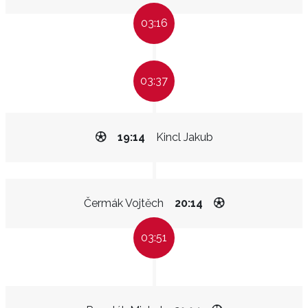
03:16
03:37
19:14
Kincl Jakub
Čermák Vojtěch
20:14
03:51