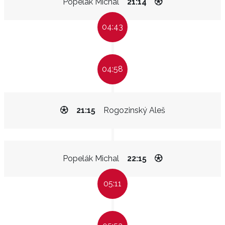
Popelák Michal
21:14
04:43
04:58
21:15
Rogozinský Aleš
Popelák Michal
22:15
05:11