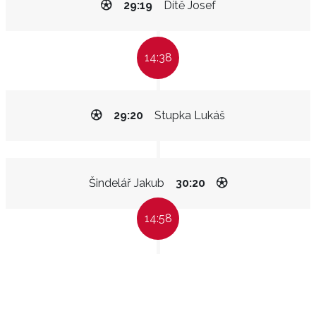
29:19
Dítě Josef
14:38
29:20
Stupka Lukáš
Šindelář Jakub
30:20
14:58