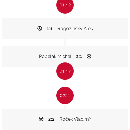
01:42
1:1
Rogozinský Aleš
Popelák Michal
2:1
01:47
02:11
2:2
Roček Vladimír