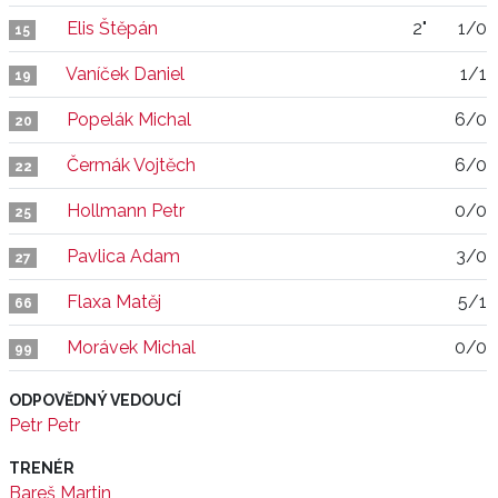
Elis Štěpán
2"
1/0
15
Vaníček Daniel
1/1
19
Popelák Michal
6/0
20
Čermák Vojtěch
6/0
22
Hollmann Petr
0/0
25
Pavlica Adam
3/0
27
Flaxa Matěj
5/1
66
Morávek Michal
0/0
99
ODPOVĚDNÝ VEDOUCÍ
Petr Petr
TRENÉR
Bareš Martin