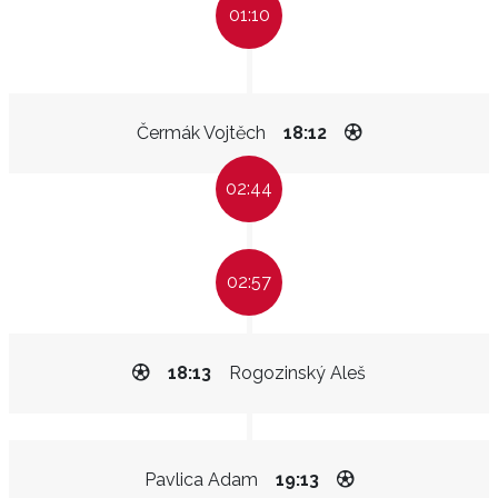
01:10
Čermák Vojtěch
18:12
02:44
02:57
18:13
Rogozinský Aleš
Pavlica Adam
19:13