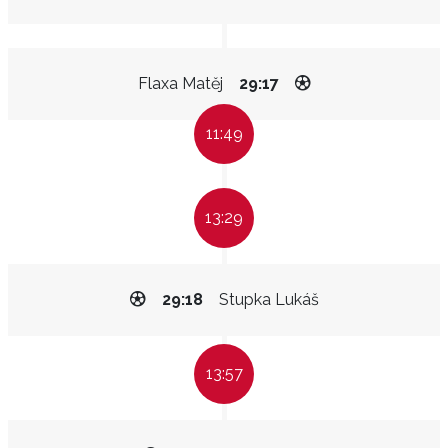
Flaxa Matěj
29:17
11:49
13:29
29:18
Stupka Lukáš
13:57