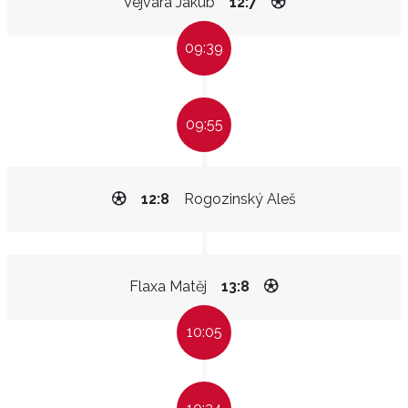
Vejvara Jakub
12:7
09:39
09:55
12:8
Rogozinský Aleš
Flaxa Matěj
13:8
10:05