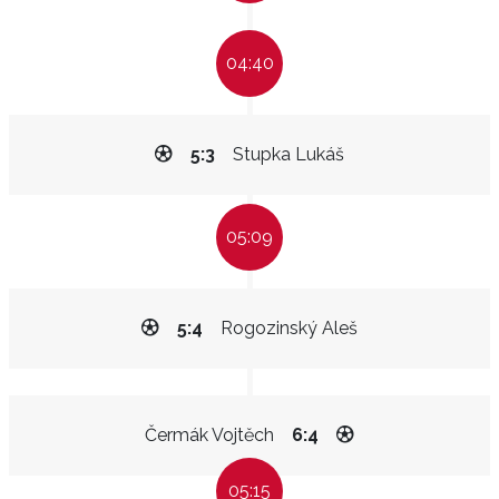
04:40
5:3
Stupka Lukáš
05:09
5:4
Rogozinský Aleš
Čermák Vojtěch
6:4
05:15