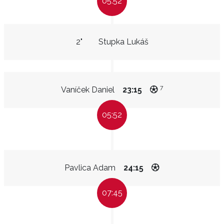
05:52
2"
Stupka Lukáš
7
Vaníček Daniel
23:15
05:52
Pavlica Adam
24:15
07:45