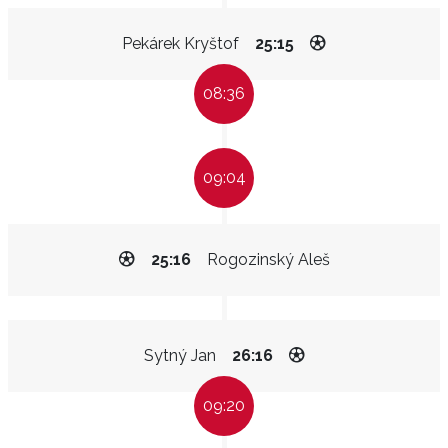
Pekárek Kryštof
25:15
08:36
09:04
25:16
Rogozinský Aleš
Sytný Jan
26:16
09:20