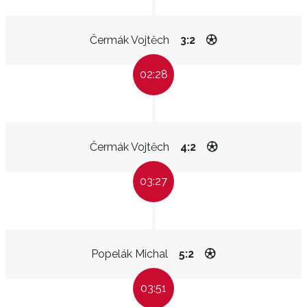
Čermák Vojtěch
3:2
02:28
Čermák Vojtěch
4:2
03:27
Popelák Michal
5:2
03:51