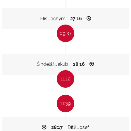
Elis Jáchym
27:16
09:37
Šindelář Jakub
28:16
11:12
11:39
28:17
Dítě Josef