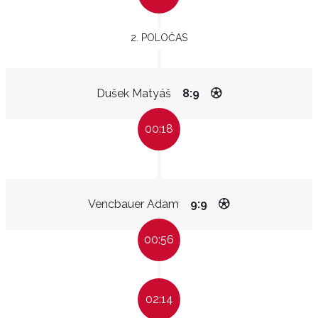
2. POLOČAS
Dušek Matyáš
8:9
00:18
Vencbauer Adam
9:9
00:56
02:14