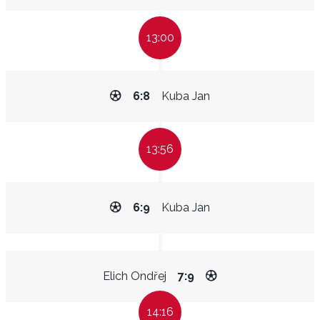
13:00
6:8
Kuba Jan
13:56
6:9
Kuba Jan
Elich Ondřej
7:9
14:16