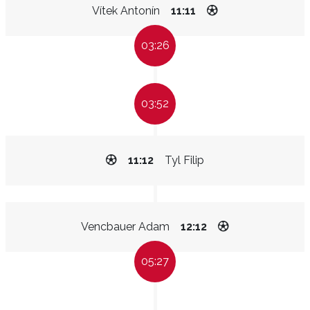
Vítek Antonín
11:11
03:26
03:52
11:12
Tyl Filip
Vencbauer Adam
12:12
05:27