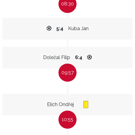
08:30
5:4
Kuba Jan
Doležal Filip
6:4
09:57
Elich Ondřej
10:55