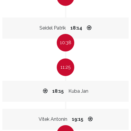
Seidel Patrik
18:14
10:38
11:25
18:15
Kuba Jan
Vítek Antonín
19:15