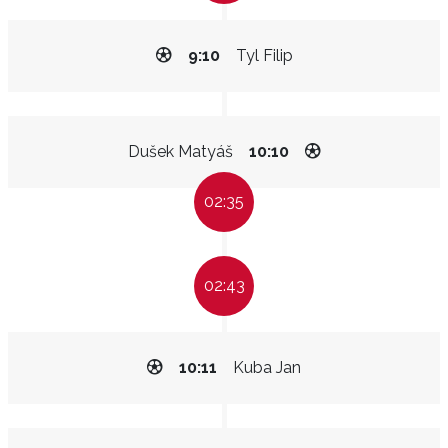
9:10
Tyl Filip
Dušek Matyáš
10:10
02:35
02:43
10:11
Kuba Jan