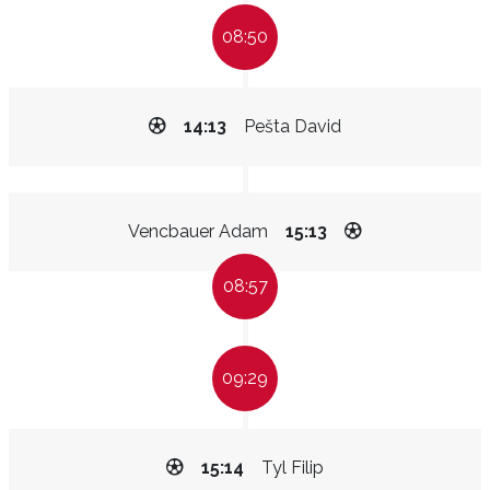
08:50
14:13
Pešta David
Vencbauer Adam
15:13
08:57
09:29
15:14
Tyl Filip