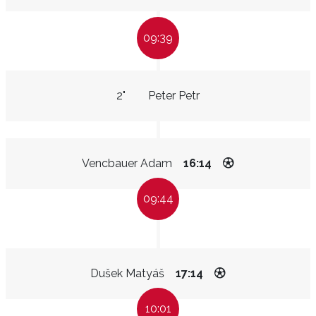
09:39
2"
Peter Petr
Vencbauer Adam
16:14
09:44
Dušek Matyáš
17:14
10:01