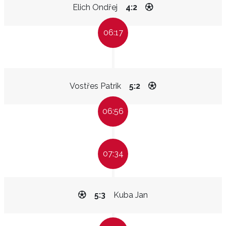
Elich Ondřej
4:2
06:17
Vostřes Patrik
5:2
06:56
07:34
5:3
Kuba Jan