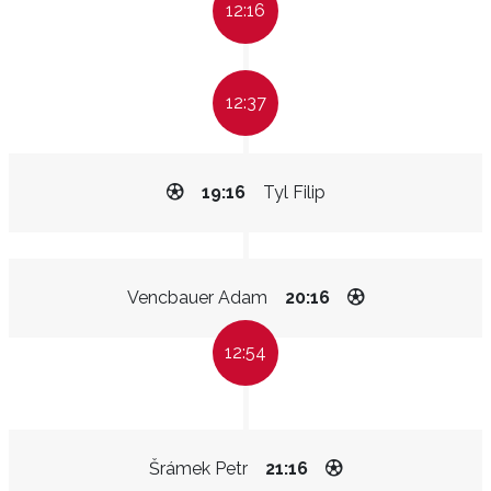
12:16
12:37
19:16
Tyl Filip
Vencbauer Adam
20:16
12:54
Šrámek Petr
21:16