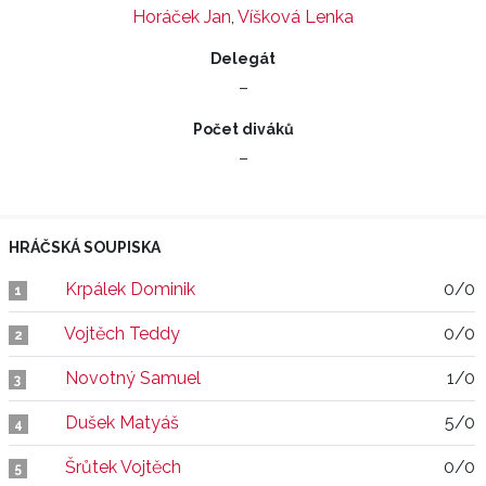
Horáček Jan
,
Víšková Lenka
Delegát
–
Počet diváků
–
HRÁČSKÁ SOUPISKA
Krpálek Dominik
0/0
1
Vojtěch Teddy
0/0
2
Novotný Samuel
1/0
3
Dušek Matyáš
5/0
4
Šrůtek Vojtěch
0/0
5