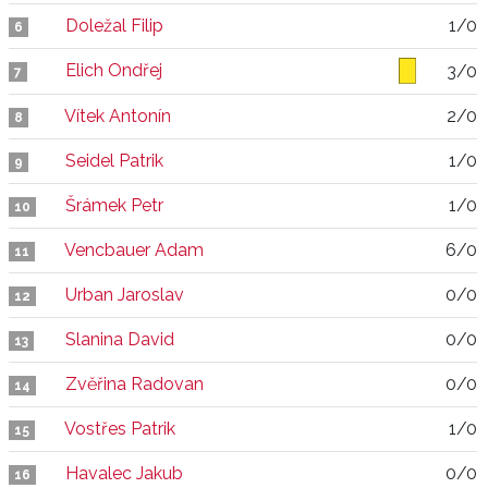
Doležal Filip
1/0
6
Elich Ondřej
3/0
7
Vítek Antonín
2/0
8
Seidel Patrik
1/0
9
Šrámek Petr
1/0
10
Vencbauer Adam
6/0
11
Urban Jaroslav
0/0
12
Slanina David
0/0
13
Zvěřina Radovan
0/0
14
Vostřes Patrik
1/0
15
Havalec Jakub
0/0
16