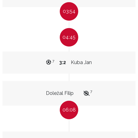
03:54
04:45
7
3:2
Kuba Jan
7
Doležal Filip
06:08