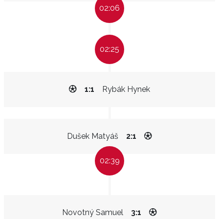
02:06
02:25
1:1
Rybák Hynek
Dušek Matyáš
2:1
02:39
Novotný Samuel
3:1