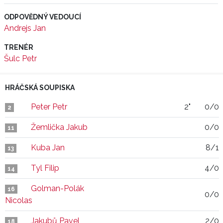
ODPOVĚDNÝ VEDOUCÍ
Andrejs Jan
TRENÉR
Šulc Petr
HRÁČSKÁ SOUPISKA
Peter Petr
2"
0/0
2
Žemlička Jakub
0/0
11
Kuba Jan
8/1
13
Tyl Filip
4/0
14
Golman-Polák
16
0/0
Nicolas
Jakubů Pavel
2/0
18