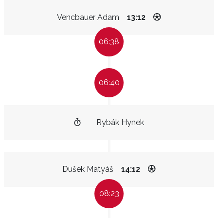
Vencbauer Adam
13:12
06:38
06:40
Rybák Hynek
Dušek Matyáš
14:12
08:23