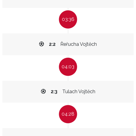
03:36
2:2
Řeřucha Vojtěch
04:03
2:3
Tulach Vojtěch
04:28