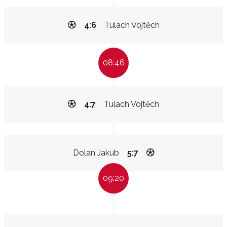
4:6
Tulach Vojtěch
08:46
4:7
Tulach Vojtěch
Dolan Jakub
5:7
09:20