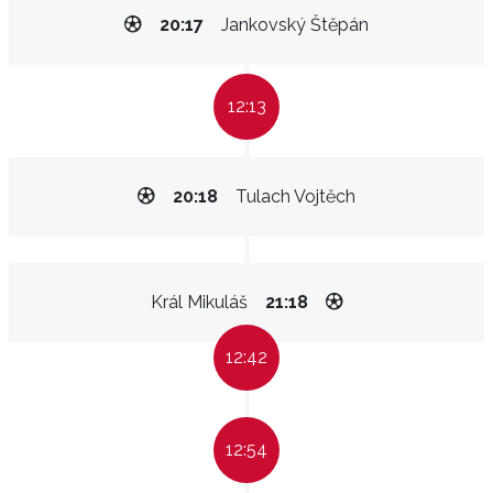
20:17
Jankovský Štěpán
12:13
20:18
Tulach Vojtěch
Král Mikuláš
21:18
12:42
12:54