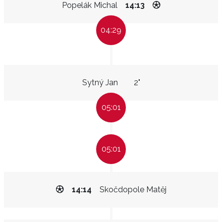
Popelák Michal
14:13
04:29
Sytný Jan
2"
05:01
05:01
14:14
Skočdopole Matěj