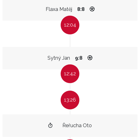
Flaxa Matěj
8:8
12:04
Sytný Jan
9:8
12:42
13:26
Řeřucha Oto