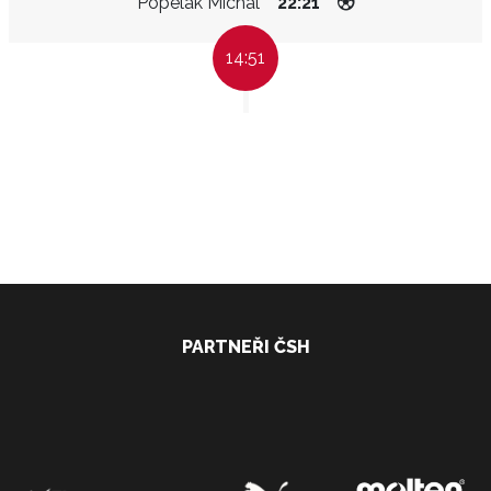
Popelák Michal
22:21
14:51
PARTNEŘI ČSH