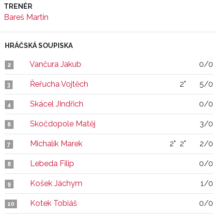
TRENÉR
Bareš Martin
HRÁČSKÁ SOUPISKA
Vančura Jakub
0/0
2
Řeřucha Vojtěch
2"
5/0
3
Skácel JIndřich
0/0
4
Skočdopole Matěj
3/0
6
Michalík Marek
2"
2"
2/0
7
Lebeda Filip
0/0
8
Košek Jáchym
1/0
9
Kotek Tobiáš
0/0
10