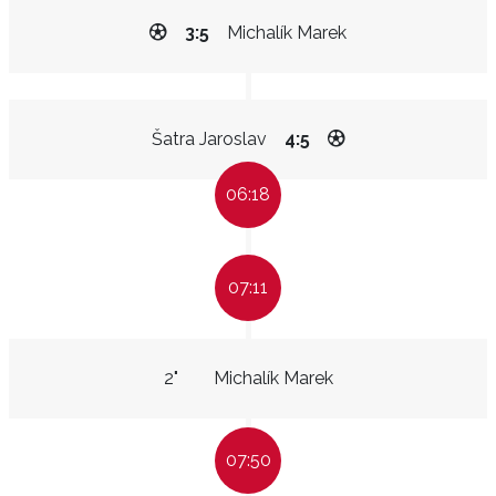
3:5
Michalík Marek
Šatra Jaroslav
4:5
06:18
07:11
2"
Michalík Marek
07:50