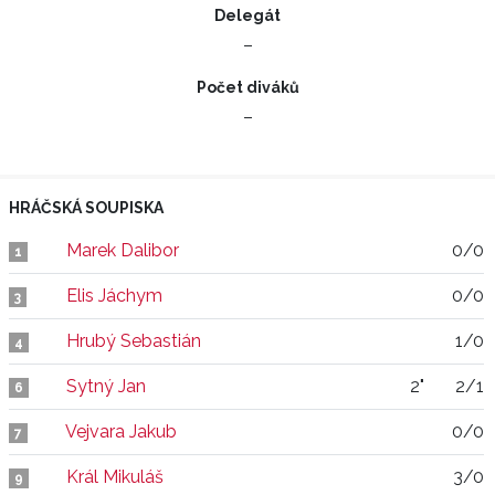
Delegát
–
Počet diváků
–
HRÁČSKÁ SOUPISKA
Marek Dalibor
0/0
1
Elis Jáchym
0/0
3
Hrubý Sebastián
1/0
4
Sytný Jan
2"
2/1
6
Vejvara Jakub
0/0
7
Král Mikuláš
3/0
9