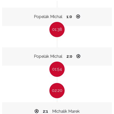
Popelák Michal
1:0
01:38
Popelák Michal
2:0
01:54
02:20
2:1
Michalík Marek