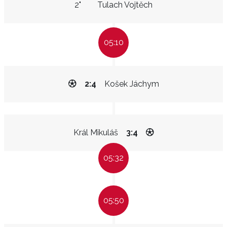
2"
Tulach Vojtěch
05:10
2:4
Košek Jáchym
Král Mikuláš
3:4
05:32
05:50