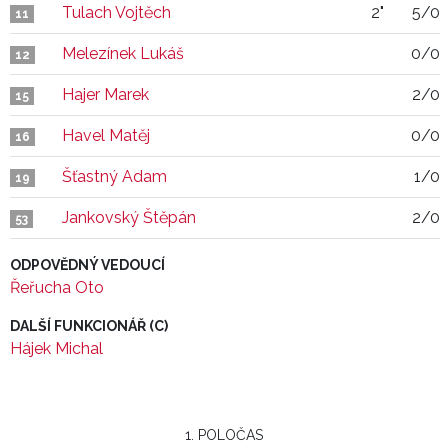
Tulach Vojtěch
2"
5/0
11
Melezínek Lukáš
0/0
12
Hajer Marek
2/0
15
Havel Matěj
0/0
16
Šťastný Adam
1/0
19
Jankovský Štěpán
2/0
53
ODPOVĚDNÝ VEDOUCÍ
Řeřucha Oto
DALŠÍ FUNKCIONÁŘ (C)
Hájek Michal
1. POLOČAS