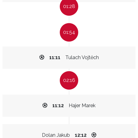
01:28
01:54
11:11
Tulach Vojtěch
02:16
11:12
Hajer Marek
Dolan Jakub
12:12