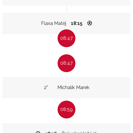
Flaxa Matěj
18:15
08:47
08:47
2"
Michalík Marek
08:59