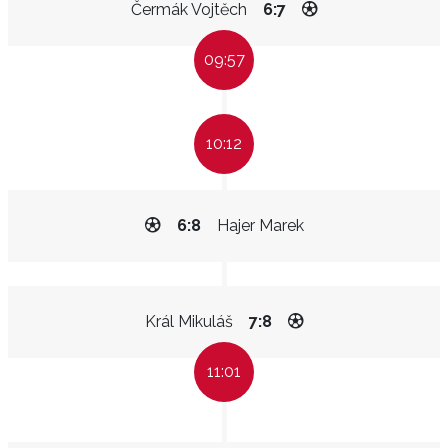
Čermák Vojtěch
6:7
09:57
10:12
6:8
Hajer Marek
Král Mikuláš
7:8
11:01