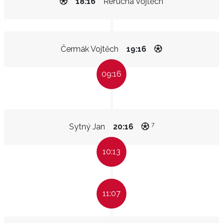
18:16
Řeřucha Vojtěch
Čermák Vojtěch
19:16
09:16
7
Sytný Jan
20:16
10:13
11:07