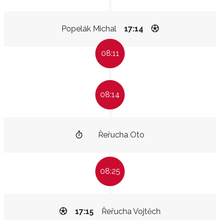
Popelák Michal
17:14
08:11
08:14
Řeřucha Oto
08:25
17:15
Řeřucha Vojtěch