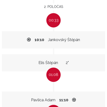
2. POLOČAS
00:33
10:10
Jankovský Štěpán
Elis Štěpán
2"
01:08
Pavlica Adam
11:10