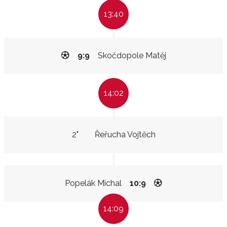
13:40
9:9
Skočdopole Matěj
14:02
2"
Řeřucha Vojtěch
Popelák Michal
10:9
14:09