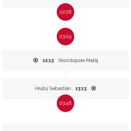
02:58
03:09
12:13
Skočdopole Matěj
Hrubý Sebastián
13:13
03:48