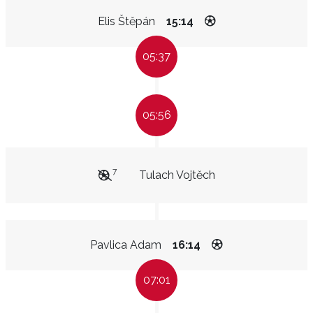
Elis Štěpán
15:14
05:37
05:56
7
Tulach Vojtěch
Pavlica Adam
16:14
07:01