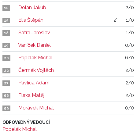
Dolan Jakub
2/0
10
Elis Štěpán
2"
1/0
15
Šatra Jaroslav
1/0
18
Vaníček Daniel
0/0
19
Popelák Michal
6/0
20
Čermák Vojtěch
2/0
22
Pavlica Adam
2/0
27
Flaxa Matěj
2/0
66
Morávek Michal
0/0
99
ODPOVĚDNÝ VEDOUCÍ
Popelák Michal