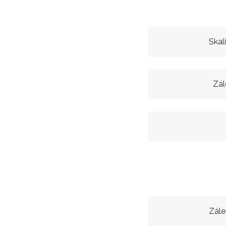
Skal
Zál
Zále