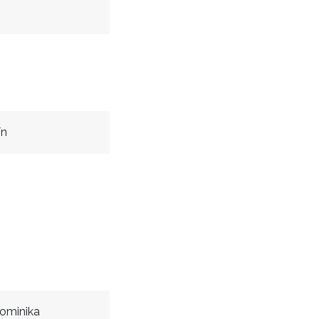
ín
ominika