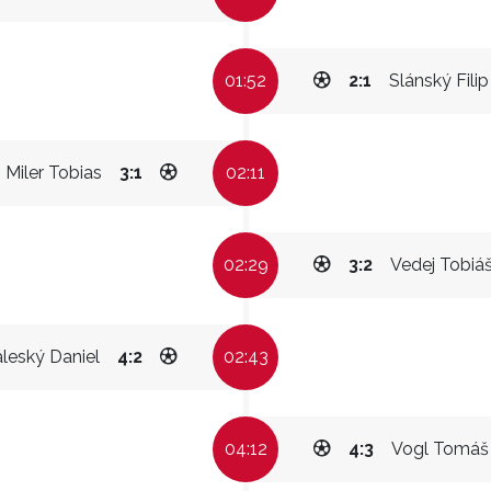
01:52
2:1
Slánský Filip
Miler Tobias
3:1
02:11
02:29
3:2
Vedej Tobiá
leský Daniel
4:2
02:43
04:12
4:3
Vogl Tomáš