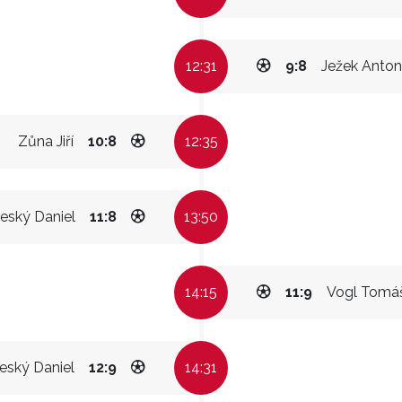
12:31
9:8
Ježek Anton
Zůna Jiří
10:8
12:35
eský Daniel
11:8
13:50
14:15
11:9
Vogl Tomá
eský Daniel
12:9
14:31