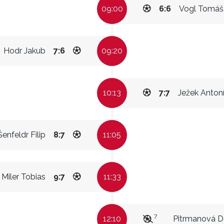
09:00
6:6
Vogl Tomáš
Hodr Jakub
7:6
09:20
10:13
7:7
Ježek Anton
Šenfeldr Filip
8:7
11:05
Miler Tobias
9:7
11:33
7
12:10
Pitrmanová D