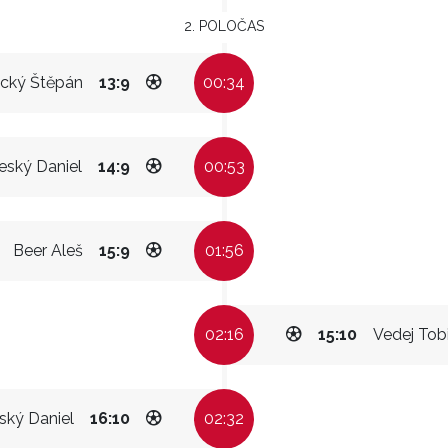
2. POLOČAS
ický Štěpán
13:9
00:34
eský Daniel
14:9
00:53
Beer Aleš
15:9
01:56
02:16
15:10
Vedej Tob
ský Daniel
16:10
02:32