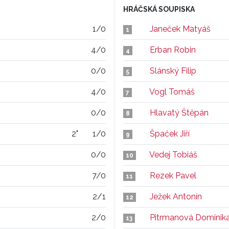
HRÁČSKÁ SOUPISKA
1/0
Janeček Matyáš
1
4/0
Erban Robin
4
0/0
Slánský Filip
5
4/0
Vogl Tomáš
7
0/0
Hlavatý Štěpán
8
2"
1/0
Špaček Jiří
9
0/0
Vedej Tobiáš
10
7/0
Rezek Pavel
11
2/1
Ježek Antonín
12
2/0
Pitrmanová Dominik
13