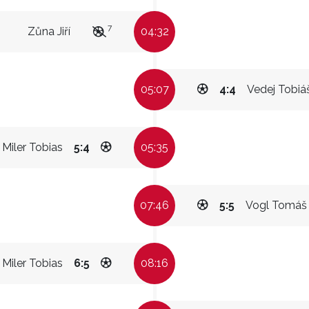
7
Zůna Jiří
04:32
05:07
4:4
Vedej Tobiá
Miler Tobias
5:4
05:35
07:46
5:5
Vogl Tomáš
Miler Tobias
6:5
08:16