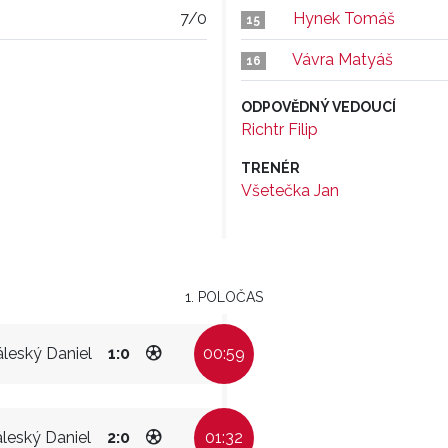
7/0
Hynek Tomáš
15
Vávra Matyáš
16
ODPOVĚDNÝ VEDOUCÍ
Richtr Filip
TRENÉR
Všetečka Jan
1. POLOČAS
leský Daniel
1:0
00:59
leský Daniel
2:0
01:32