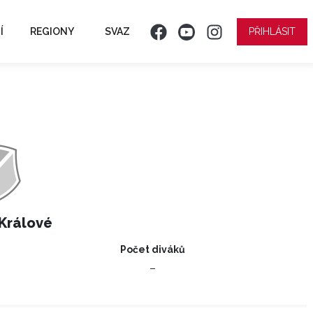
Í
REGIONY
SVAZ
PŘIHLÁSIT
 Králové
Počet diváků
–