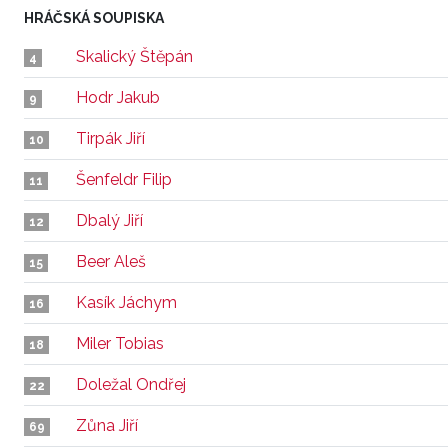
HRÁČSKÁ SOUPISKA
Skalický Štěpán
4
Hodr Jakub
9
Tirpák Jiří
10
Šenfeldr Filip
11
Dbalý Jiří
12
Beer Aleš
15
Kasík Jáchym
16
Miler Tobias
18
Doležal Ondřej
22
Zůna Jiří
69