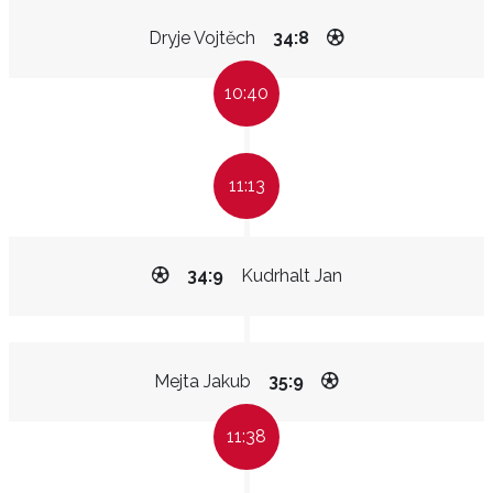
Dryje Vojtěch
34:8
10:40
11:13
34:9
Kudrhalt Jan
Mejta Jakub
35:9
11:38