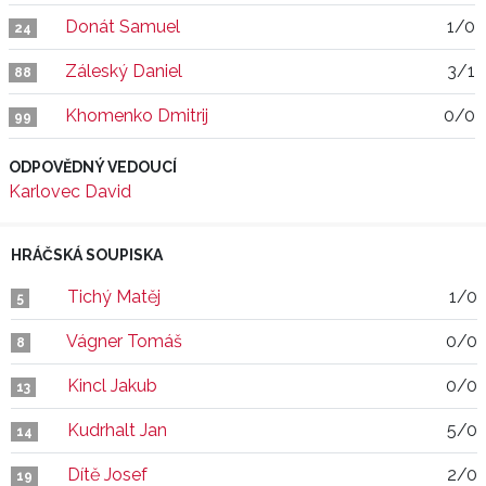
Donát Samuel
1/0
24
Záleský Daniel
3/1
88
Khomenko Dmitrij
0/0
99
ODPOVĚDNÝ VEDOUCÍ
Karlovec David
HRÁČSKÁ SOUPISKA
Tichý Matěj
1/0
5
Vágner Tomáš
0/0
8
Kincl Jakub
0/0
13
Kudrhalt Jan
5/0
14
Dítě Josef
2/0
19