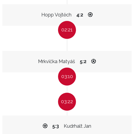
Hopp Vojtěch
4:2
02:21
Mrkvička Matyáš
5:2
03:10
03:22
5:3
Kudrhalt Jan