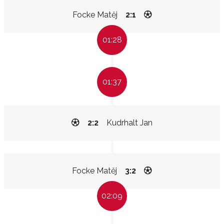
Focke Matěj
2:1
01:28
01:37
2:2
Kudrhalt Jan
Focke Matěj
3:2
02:09