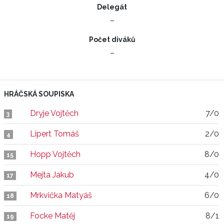
Delegát
–
Počet diváků
–
HRÁČSKÁ SOUPISKA
Dryje Vojtěch
7/0
3
Lipert Tomáš
2/0
4
Hopp Vojtěch
8/0
15
Mejta Jakub
4/0
17
Mrkvička Matyáš
6/0
18
Focke Matěj
8/1
19