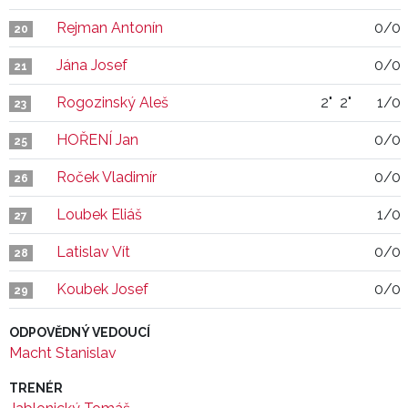
Rejman Antonín
0/0
20
Jána Josef
0/0
21
Rogozinský Aleš
2"
2"
1/0
23
HOŘENÍ Jan
0/0
25
Roček Vladimír
0/0
26
Loubek Eliáš
1/0
27
Latislav Vít
0/0
28
Koubek Josef
0/0
29
ODPOVĚDNÝ VEDOUCÍ
Macht Stanislav
TRENÉR