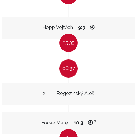
Hopp Vojtěch
9:3
05:35
06:37
2"
Rogozinský Aleš
7
Focke Matěj
10:3