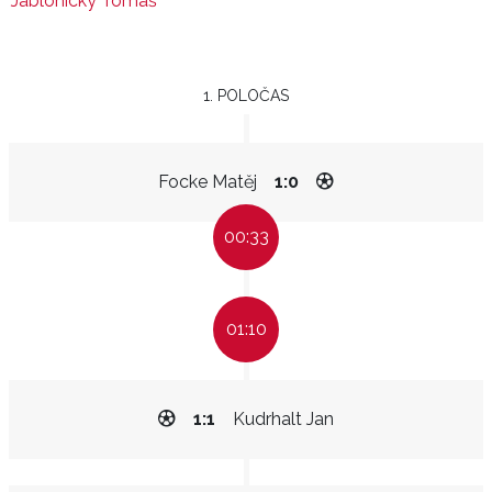
Jablonický Tomáš
1. POLOČAS
Focke Matěj
1:0
00:33
01:10
1:1
Kudrhalt Jan