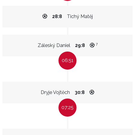
28:8
Tichý Matěj
7
Záleský Daniel
29:8
06:51
Dryje Vojtěch
30:8
07:25