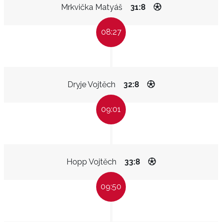
Mrkvička Matyáš
31:8
08:27
Dryje Vojtěch
32:8
09:01
Hopp Vojtěch
33:8
09:50