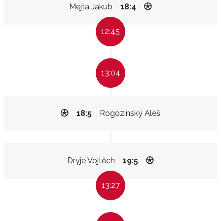
Mejta Jakub
18:4
12:45
13:04
18:5
Rogozinský Aleš
Dryje Vojtěch
19:5
13:27