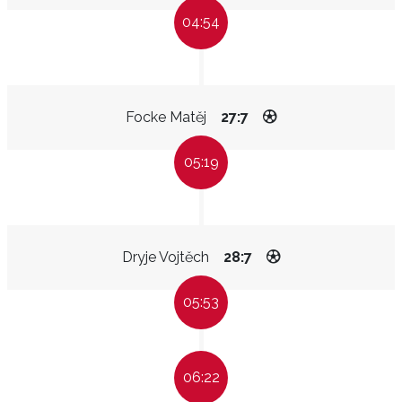
04:54
Focke Matěj
27:7
05:19
Dryje Vojtěch
28:7
05:53
06:22