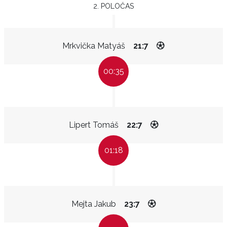
2. POLOČAS
Mrkvička Matyáš
21:7
00:35
Lipert Tomáš
22:7
01:18
Mejta Jakub
23:7