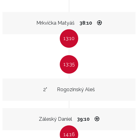
Mrkvička Matyáš
38:10
13:10
13:35
2"
Rogozinský Aleš
Záleský Daniel
39:10
14:16