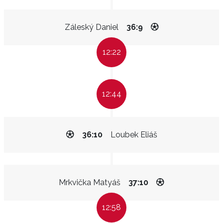
Záleský Daniel
36:9
12:22
12:44
36:10
Loubek Eliáš
Mrkvička Matyáš
37:10
12:58