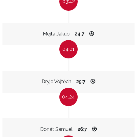
03:42
Mejta Jakub
24:7
04:01
Dryje Vojtěch
25:7
04:24
Donát Samuel
26:7