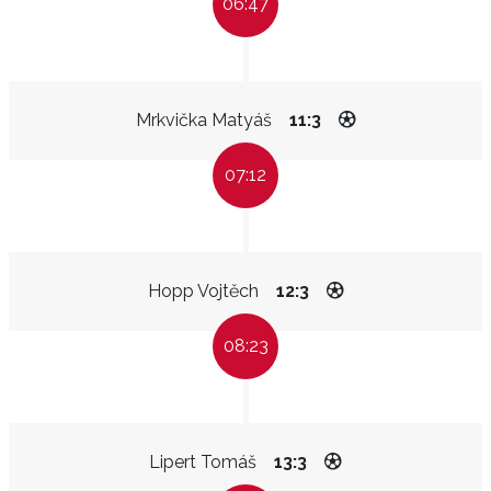
06:47
Mrkvička Matyáš
11:3
07:12
Hopp Vojtěch
12:3
08:23
Lipert Tomáš
13:3