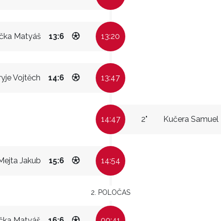
ička Matyáš
13:6
13:20
yje Vojtěch
14:6
13:47
14:47
2"
Kučera Samuel
Mejta Jakub
15:6
14:54
2. POLOČAS
čka Matyáš
16:6
00:41