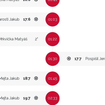
rosti Jakub
17:6
01:03
Mrkvička Matyáš
2"
01:22
01:30
17:7
Pospíšil J
Mejta Jakub
18:7
01:45
Mejta Jakub
19:7
02:33