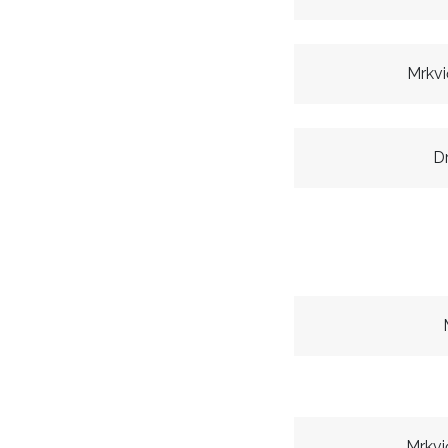
Mrkv
Dr
Mrkvi