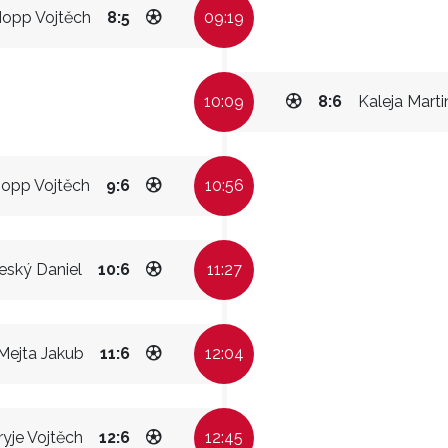
opp Vojtěch
8:5
09:19
10:09
8:6
Kaleja Marti
opp Vojtěch
9:6
10:56
eský Daniel
10:6
11:27
Mejta Jakub
11:6
12:04
ryje Vojtěch
12:6
12:45