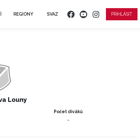
Í
REGIONY
SVAZ
PŘIHLÁSIT
va Louny
Počet diváků
–