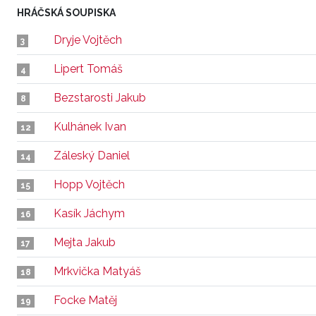
HRÁČSKÁ SOUPISKA
Dryje Vojtěch
3
Lipert Tomáš
4
Bezstarosti Jakub
8
Kulhánek Ivan
12
Záleský Daniel
14
Hopp Vojtěch
15
Kasík Jáchym
16
Mejta Jakub
17
Mrkvička Matyáš
18
Focke Matěj
19