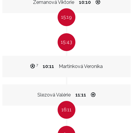
Zemanová Viktorie
10:10
15:19
15:43
7
10:11
Martínková Veronika
Slezová Valérie
11:11
16:11