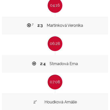
04:16
7
2:3
Martínková Veronika
06:28
2:4
Strnadová Ema
07:08
2"
Houdková Amálie