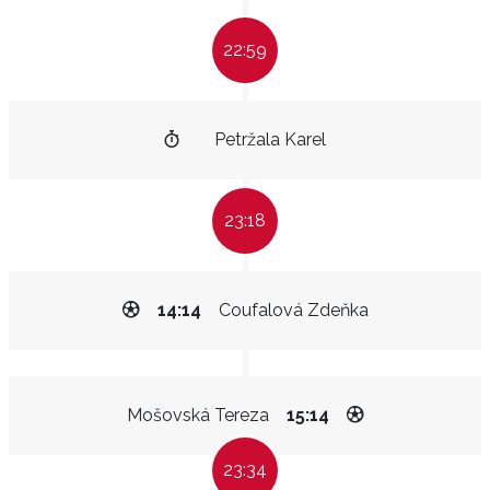
22:59
Petržala Karel
23:18
14:14
Coufalová Zdeňka
Mošovská Tereza
15:14
23:34