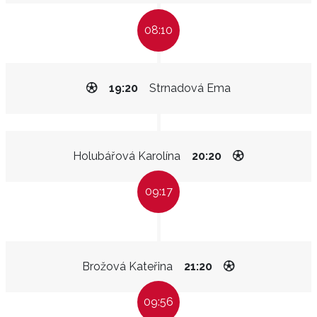
08:10
19:20
Strnadová Ema
Holubářová Karolína
20:20
09:17
Brožová Kateřina
21:20
09:56