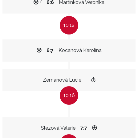
7
6:6
Martínková Veronika
10:12
6:7
Kocanová Karolína
Zemanová Lucie
10:16
Slezová Valérie
7:7