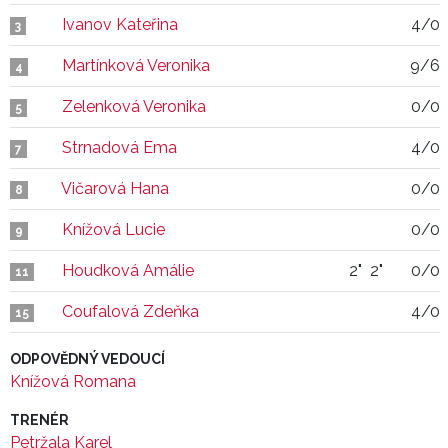
Ivanov Kateřina
4/0
3
Martínková Veronika
9/6
4
Zelenková Veronika
0/0
5
Strnadová Ema
4/0
7
Vičarová Hana
0/0
8
Knížová Lucie
0/0
9
Houdková Amálie
2"
2"
0/0
11
Coufalová Zdeňka
4/0
15
ODPOVĚDNÝ VEDOUCÍ
Knížová Romana
TRENÉR
Petržala Karel