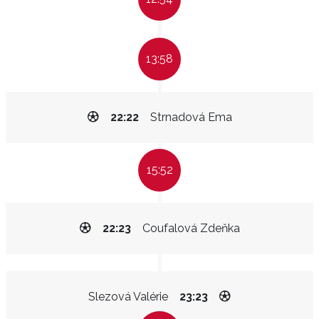
13:58
22:22
Strnadová Ema
15:52
22:23
Coufalová Zdeňka
Slezová Valérie
23:23