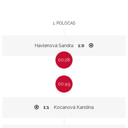
1. POLOČAS
Havlenová Sandra
1:0
00:28
00:49
1:1
Kocanová Karolína