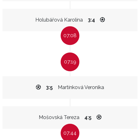
Holubářová Karolína
3:4
07:08
07:19
3:5
Martínková Veronika
Mošovská Tereza
4:5
07:44