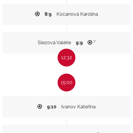
8:9
Kocanová Karolína
7
Slezová Valérie
9:9
12:32
15:00
9:10
Ivanov Kateřina