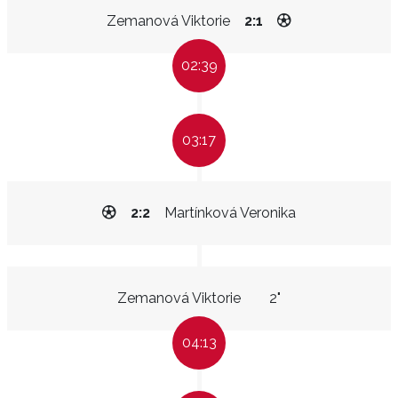
Zemanová Viktorie
2:1
02:39
03:17
2:2
Martínková Veronika
Zemanová Viktorie
2"
04:13