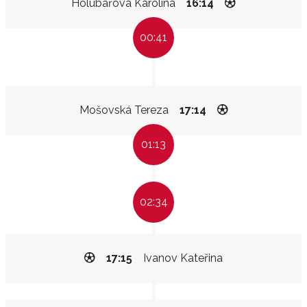
Holubářová Karolína
16:14
00:41
Mošovská Tereza
17:14
01:13
02:34
17:15
Ivanov Kateřina