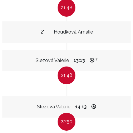
21:48
2"
Houdková Amálie
7
Slezová Valérie
13:13
21:48
Slezová Valérie
14:13
22:50