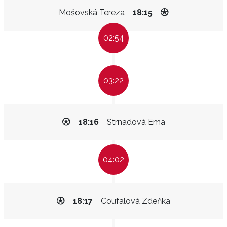
Mošovská Tereza
18:15
02:54
03:22
18:16
Strnadová Ema
04:02
18:17
Coufalová Zdeňka