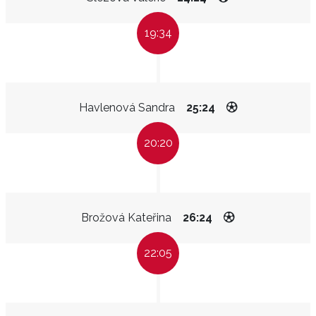
19:34
Havlenová Sandra
25:24
20:20
Brožová Kateřina
26:24
22:05