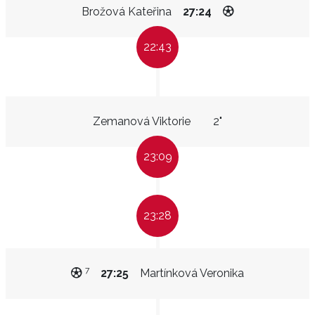
Brožová Kateřina
27:24
22:43
Zemanová Viktorie
2"
23:09
23:28
7
27:25
Martínková Veronika