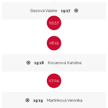
Slezová Valérie
19:17
05:57
06:15
19:18
Kocanová Karolína
07:04
19:19
Martínková Veronika