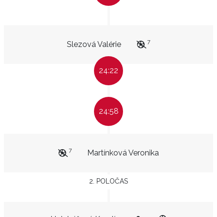
7
Slezová Valérie
24:22
24:58
7
Martínková Veronika
2. POLOČAS