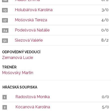
12
Holubářová Karolína
3/0
13
Mošovská Tereza
4/0
17
Podešvová Natálie
0/0
24
Slezová Valérie
8/2
51
ODPOVĚDNÝ VEDOUCÍ
Zemanová Lucie
TRENÉR
Mošovský Martin
HRÁČSKÁ SOUPISKA
Radostová Monika
0/0
1
Kocanová Karolína
5/0
2