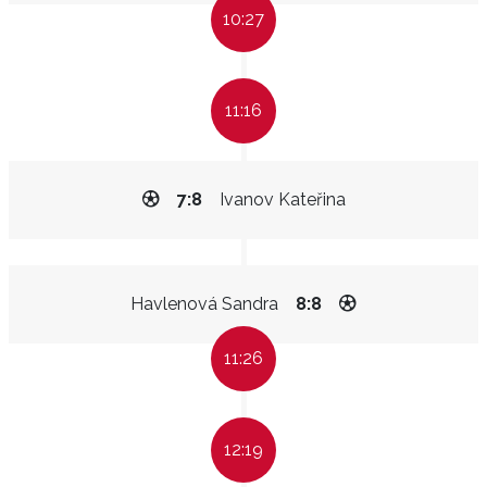
10:27
11:16
7:8
Ivanov Kateřina
Havlenová Sandra
8:8
11:26
12:19