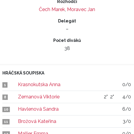
Rozhodčí
Čech Marek
,
Moravec Jan
Delegát
–
Počet diváků
38
HRÁČSKÁ SOUPISKA
Krasnokutska Anna
0/0
1
Zemanová Viktorie
2"
2"
4/0
8
Havlenová Sandra
6/0
10
Brožová Kateřina
3/0
11
Mallier Emma
0/0