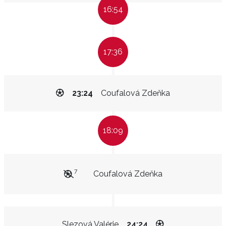
16:54
17:36
23:24
Coufalová Zdeňka
18:09
7
Coufalová Zdeňka
Slezová Valérie
24:24